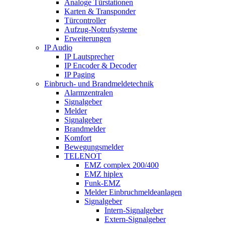
Analoge Türstationen
Karten & Transponder
Türcontroller
Aufzug-Notrufsysteme
Erweiterungen
IP Audio
IP Lautsprecher
IP Encoder & Decoder
IP Paging
Einbruch- und Brandmeldetechnik
Alarmzentralen
Signalgeber
Melder
Signalgeber
Brandmelder
Komfort
Bewegungsmelder
TELENOT
EMZ complex 200/400
EMZ hiplex
Funk-EMZ
Melder Einbruchmeldeanlagen
Signalgeber
Intern-Signalgeber
Extern-Signalgeber