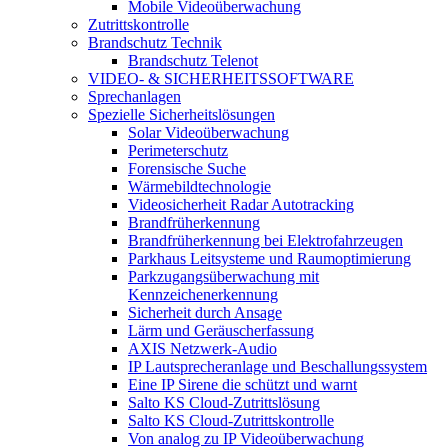
Mobile Videoüberwachung
Zutrittskontrolle
Brandschutz Technik
Brandschutz Telenot
VIDEO- & SICHERHEITSSOFTWARE
Sprechanlagen
Spezielle Sicherheitslösungen
Solar Videoüberwachung
Perimeterschutz
Forensische Suche
Wärmebildtechnologie
Videosicherheit Radar Autotracking​
Brandfrüherkennung
Brandfrüherkennung bei Elektrofahrzeugen
Parkhaus Leitsysteme und Raumoptimierung
Parkzugangsüberwachung mit
Kennzeichenerkennung
Sicherheit durch Ansage
Lärm und Geräuscherfassung
AXIS Netzwerk-Audio
IP Lautsprecheranlage und Beschallungssystem
Eine IP Sirene die schützt und warnt
Salto KS Cloud-Zutrittslösung
Salto KS Cloud-Zutrittskontrolle
Von analog zu IP Videoüberwachung