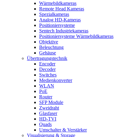
Wärmebildkameras
Remote Head Kameras
Spezialkameras
Analog HD-Kameras
Positioniersysteme
Sentech Industriekameras
Positioniersysteme Wärmebildkameras
Objektive
Beleuchtung
Gehäuse
Übertragungstechnik
Encoder
Decoder
Switches
Medienkonverter
WLAN
PoE
Router
SFP Module
Zweidraht
Glasfaser
HD-TVI
Quads
Umschalter & Verstärker
Visualisierung & Storage