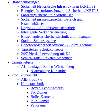
Branchenlösungen
Sicherheit für Kritische Infrastrukturen (KRITIS)
Energieinfrastrukturschutz und Sicherheit / KRITIS
Fahrzeugsicherheit für Autohäuser
Sicherheit im medizinischen Bereich und
Krankenhäuser
Logistik- und Lieferkettensicherheit
Intelligente Verkehrssteuerung
Einzelhandelssicherheitstechnik und -lösungen
Stadion-Schutzsysteme
BehördenSicherheit Systeme & PolizeiTechnik
Tankstellen-Schutzkonzepte​
24/7 Pferdeüberwachung mit KI
Schutz-Haus / Privaten Sicherheit
Einsatzgebiete
Alarmanlagen Baden-Württemberg
Alarmanlage Karlsruhe
Produktübersicht
Alle Produkte
Kameratechnik
Boxed Type Kameras
Fix Domes
Bullet Kameras
PTZ Domes
Panorama