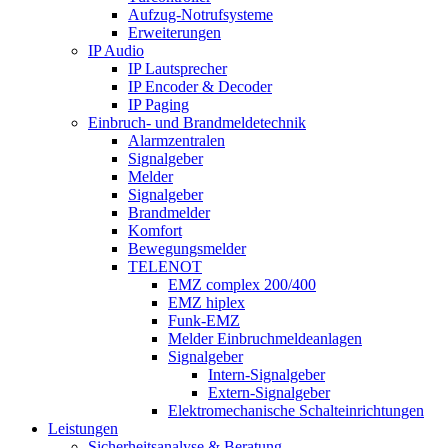
Aufzug-Notrufsysteme
Erweiterungen
IP Audio
IP Lautsprecher
IP Encoder & Decoder
IP Paging
Einbruch- und Brandmeldetechnik
Alarmzentralen
Signalgeber
Melder
Signalgeber
Brandmelder
Komfort
Bewegungsmelder
TELENOT
EMZ complex 200/400
EMZ hiplex
Funk-EMZ
Melder Einbruchmeldeanlagen
Signalgeber
Intern-Signalgeber
Extern-Signalgeber
Elektromechanische Schalteinrichtungen
Leistungen
Sicherheitsanalyse & Beratung