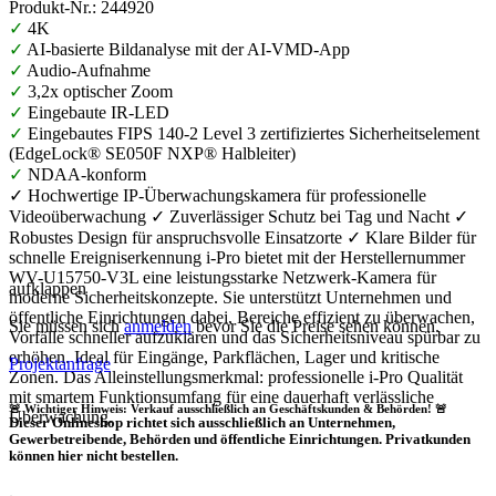
Produkt-Nr.: 244920
✓
4K
✓
AI-basierte Bildanalyse mit der AI-VMD-App
✓
Audio-Aufnahme
✓
3,2x optischer Zoom
✓
Eingebaute IR-LED
✓
Eingebautes FIPS 140-2 Level 3 zertifiziertes Sicherheitselement
(EdgeLock® SE050F NXP® Halbleiter)
✓
NDAA-konform
✓ Hochwertige IP-Überwachungskamera für professionelle
Videoüberwachung ✓ Zuverlässiger Schutz bei Tag und Nacht ✓
Robustes Design für anspruchsvolle Einsatzorte ✓ Klare Bilder für
schnelle Ereigniserkennung i-Pro bietet mit der Herstellernummer
WV-U15750-V3L eine leistungsstarke Netzwerk-Kamera für
aufklappen
moderne Sicherheitskonzepte. Sie unterstützt Unternehmen und
öffentliche Einrichtungen dabei, Bereiche effizient zu überwachen,
Sie müssen sich
anmelden
bevor Sie die Preise sehen können.
Vorfälle schneller aufzuklären und das Sicherheitsniveau spürbar zu
erhöhen. Ideal für Eingänge, Parkflächen, Lager und kritische
Projektanfrage
Zonen. Das Alleinstellungsmerkmal: professionelle i-Pro Qualität
mit smartem Funktionsumfang für eine dauerhaft verlässliche
🚨 Wichtiger Hinweis: Verkauf ausschließlich an Geschäftskunden & Behörden! 🚨
Überwachung.
Dieser Onlineshop richtet sich
ausschließlich
an Unternehmen,
Gewerbetreibende, Behörden und öffentliche Einrichtungen.
Privatkunden
können hier nicht bestellen.