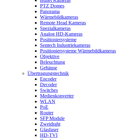
Bullet Kameras
PTZ Domes
Panorama
Wärmebildkameras
Remote Head Kameras
Spezialkameras
Analog HD-Kameras
Positioniersysteme
Sentech Industriekameras
Positioniersysteme Wärmebildkameras
Objektive
Beleuchtung
Gehäuse
Übertragungstechnik
Encoder
Decoder
Switches
Medienkonverter
WLAN
PoE
Router
SFP Module
Zweidraht
Glasfaser
HD-TVI