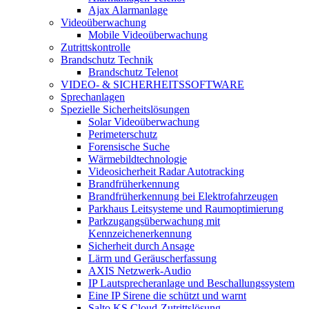
Ajax Alarmanlage
Videoüberwachung
Mobile Videoüberwachung
Zutrittskontrolle
Brandschutz Technik
Brandschutz Telenot
VIDEO- & SICHERHEITSSOFTWARE
Sprechanlagen
Spezielle Sicherheitslösungen
Solar Videoüberwachung
Perimeterschutz
Forensische Suche
Wärmebildtechnologie
Videosicherheit Radar Autotracking​
Brandfrüherkennung
Brandfrüherkennung bei Elektrofahrzeugen
Parkhaus Leitsysteme und Raumoptimierung
Parkzugangsüberwachung mit
Kennzeichenerkennung
Sicherheit durch Ansage
Lärm und Geräuscherfassung
AXIS Netzwerk-Audio
IP Lautsprecheranlage und Beschallungssystem
Eine IP Sirene die schützt und warnt
Salto KS Cloud-Zutrittslösung