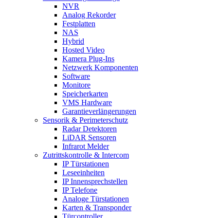
NVR
Analog Rekorder
Festplatten
NAS
Hybrid
Hosted Video
Kamera Plug-Ins
Netzwerk Komponenten
Software
Monitore
Speicherkarten
VMS Hardware
Garantieverlängerungen
Sensorik & Perimeterschutz
Radar Detektoren
LiDAR Sensoren
Infrarot Melder
Zutrittskontrolle & Intercom
IP Türstationen
Leseeinheiten
IP Innensprechstellen
IP Telefone
Analoge Türstationen
Karten & Transponder
Türcontroller