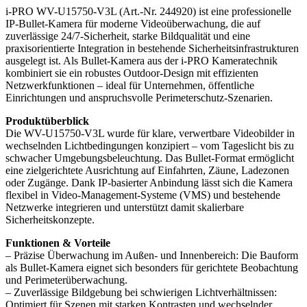
i-PRO WV-U15750-V3L (Art.-Nr. 244920) ist eine professionelle
IP-Bullet-Kamera für moderne Videoüberwachung, die auf
zuverlässige 24/7-Sicherheit, starke Bildqualität und eine
praxisorientierte Integration in bestehende Sicherheitsinfrastrukturen
ausgelegt ist. Als Bullet-Kamera aus der i-PRO Kameratechnik
kombiniert sie ein robustes Outdoor-Design mit effizienten
Netzwerkfunktionen – ideal für Unternehmen, öffentliche
Einrichtungen und anspruchsvolle Perimeterschutz-Szenarien.
Produktüberblick
Die WV-U15750-V3L wurde für klare, verwertbare Videobilder in
wechselnden Lichtbedingungen konzipiert – vom Tageslicht bis zu
schwacher Umgebungsbeleuchtung. Das Bullet-Format ermöglicht
eine zielgerichtete Ausrichtung auf Einfahrten, Zäune, Ladezonen
oder Zugänge. Dank IP-basierter Anbindung lässt sich die Kamera
flexibel in Video-Management-Systeme (VMS) und bestehende
Netzwerke integrieren und unterstützt damit skalierbare
Sicherheitskonzepte.
Funktionen & Vorteile
– Präzise Überwachung im Außen- und Innenbereich: Die Bauform
als Bullet-Kamera eignet sich besonders für gerichtete Beobachtung
und Perimeterüberwachung.
– Zuverlässige Bildgebung bei schwierigen Lichtverhältnissen:
Optimiert für Szenen mit starken Kontrasten und wechselnder