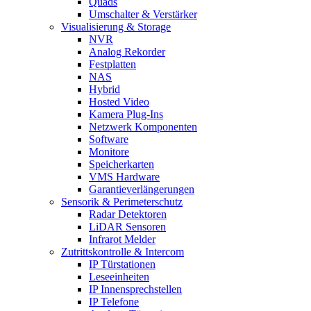
Quads
Umschalter & Verstärker
Visualisierung & Storage
NVR
Analog Rekorder
Festplatten
NAS
Hybrid
Hosted Video
Kamera Plug-Ins
Netzwerk Komponenten
Software
Monitore
Speicherkarten
VMS Hardware
Garantieverlängerungen
Sensorik & Perimeterschutz
Radar Detektoren
LiDAR Sensoren
Infrarot Melder
Zutrittskontrolle & Intercom
IP Türstationen
Leseeinheiten
IP Innensprechstellen
IP Telefone