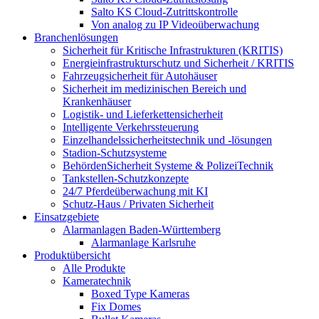
Salto KS Cloud-Zutrittskontrolle
Von analog zu IP Videoüberwachung
Branchenlösungen
Sicherheit für Kritische Infrastrukturen (KRITIS)
Energieinfrastrukturschutz und Sicherheit / KRITIS
Fahrzeugsicherheit für Autohäuser
Sicherheit im medizinischen Bereich und
Krankenhäuser
Logistik- und Lieferkettensicherheit
Intelligente Verkehrssteuerung
Einzelhandelssicherheitstechnik und -lösungen
Stadion-Schutzsysteme
BehördenSicherheit Systeme & PolizeiTechnik
Tankstellen-Schutzkonzepte​
24/7 Pferdeüberwachung mit KI
Schutz-Haus / Privaten Sicherheit
Einsatzgebiete
Alarmanlagen Baden-Württemberg
Alarmanlage Karlsruhe
Produktübersicht
Alle Produkte
Kameratechnik
Boxed Type Kameras
Fix Domes