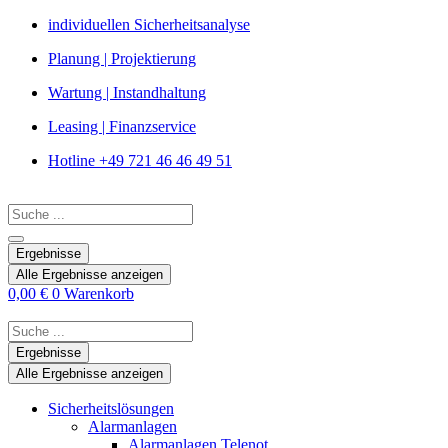
Zum
individuellen Sicherheitsanalyse
Inhalt
Planung | Projektierung
springen
Wartung | Instandhaltung
Leasing | Finanzservice
Hotline +49 721 46 46 49 51
Search
...
Ergebnisse
Alle Ergebnisse anzeigen
0,00
€
0
Warenkorb
Search
...
Ergebnisse
Alle Ergebnisse anzeigen
Sicherheitslösungen
Alarmanlagen
Alarmanlagen Telenot