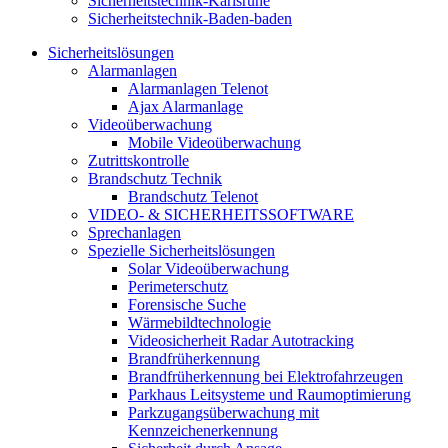
Sicherheitstechnik-Karlsruhe
Sicherheitstechnik-Baden-baden
Sicherheitslösungen
Alarmanlagen
Alarmanlagen Telenot
Ajax Alarmanlage
Videoüberwachung
Mobile Videoüberwachung
Zutrittskontrolle
Brandschutz Technik
Brandschutz Telenot
VIDEO- & SICHERHEITSSOFTWARE
Sprechanlagen
Spezielle Sicherheitslösungen
Solar Videoüberwachung
Perimeterschutz
Forensische Suche
Wärmebildtechnologie
Videosicherheit Radar Autotracking​
Brandfrüherkennung
Brandfrüherkennung bei Elektrofahrzeugen
Parkhaus Leitsysteme und Raumoptimierung
Parkzugangsüberwachung mit
Kennzeichenerkennung