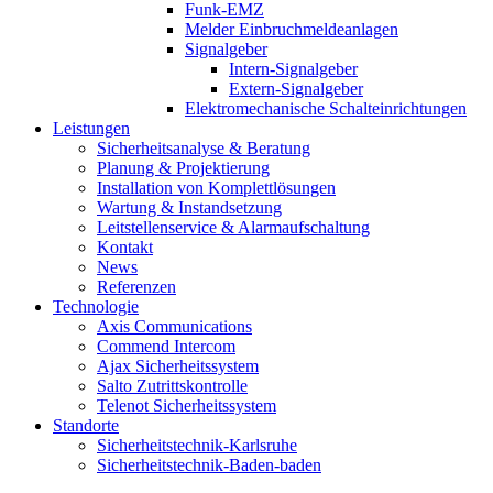
Funk-EMZ
Melder Einbruchmeldeanlagen
Signalgeber
Intern-Signalgeber
Extern-Signalgeber
Elektromechanische Schalteinrichtungen
Leistungen
Sicherheitsanalyse & Beratung
Planung & Projektierung​
Installation von Komplettlösungen
Wartung & Instandsetzung
Leitstellenservice & Alarmaufschaltung
Kontakt
News
Referenzen
Technologie
Axis Communications
Commend Intercom
Ajax Sicherheitssystem​
Salto Zutrittskontrolle
Telenot Sicherheitssystem
Standorte
Sicherheitstechnik-Karlsruhe
Sicherheitstechnik-Baden-baden