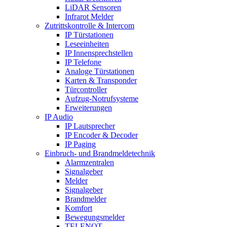
LiDAR Sensoren
Infrarot Melder
Zutrittskontrolle & Intercom
IP Türstationen
Leseeinheiten
IP Innensprechstellen
IP Telefone
Analoge Türstationen
Karten & Transponder
Türcontroller
Aufzug-Notrufsysteme
Erweiterungen
IP Audio
IP Lautsprecher
IP Encoder & Decoder
IP Paging
Einbruch- und Brandmeldetechnik
Alarmzentralen
Signalgeber
Melder
Signalgeber
Brandmelder
Komfort
Bewegungsmelder
TELENOT