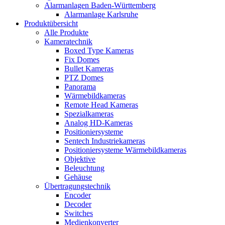
Alarmanlagen Baden-Württemberg
Alarmanlage Karlsruhe
Produktübersicht
Alle Produkte
Kameratechnik
Boxed Type Kameras
Fix Domes
Bullet Kameras
PTZ Domes
Panorama
Wärmebildkameras
Remote Head Kameras
Spezialkameras
Analog HD-Kameras
Positioniersysteme
Sentech Industriekameras
Positioniersysteme Wärmebildkameras
Objektive
Beleuchtung
Gehäuse
Übertragungstechnik
Encoder
Decoder
Switches
Medienkonverter