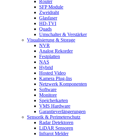
Router
SFP Module
Zweidraht
Glasfaser
HD-TVI
Quads
Umschalter & Verstärker
Visualisierung & Storage
NVR
Analog Rekorder
Festplatten
NAS
Hybrid
Hosted Video
Kamera Plug-Ins
Netzwerk Komponenten
Software
Monitore
Speicherkarten
VMS Hardware
Garantieverlängerungen
Sensorik & Perimeterschutz
Radar Detektoren
LiDAR Sensoren
Infrarot Melder