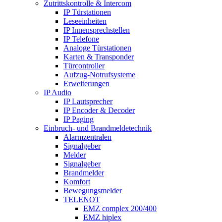
Zutrittskontrolle & Intercom
IP Türstationen
Leseeinheiten
IP Innensprechstellen
IP Telefone
Analoge Türstationen
Karten & Transponder
Türcontroller
Aufzug-Notrufsysteme
Erweiterungen
IP Audio
IP Lautsprecher
IP Encoder & Decoder
IP Paging
Einbruch- und Brandmeldetechnik
Alarmzentralen
Signalgeber
Melder
Signalgeber
Brandmelder
Komfort
Bewegungsmelder
TELENOT
EMZ complex 200/400
EMZ hiplex