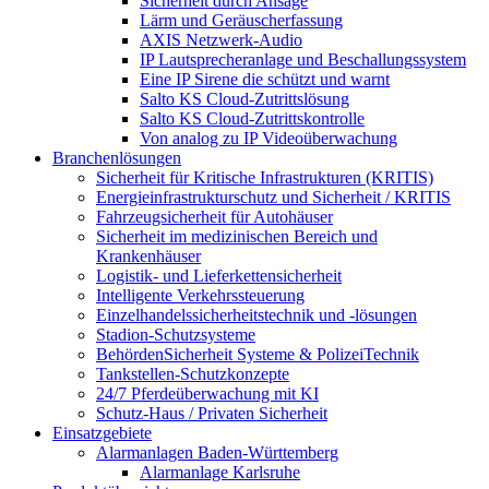
Sicherheit durch Ansage
Lärm und Geräuscherfassung
AXIS Netzwerk-Audio
IP Lautsprecheranlage und Beschallungssystem
Eine IP Sirene die schützt und warnt
Salto KS Cloud-Zutrittslösung
Salto KS Cloud-Zutrittskontrolle
Von analog zu IP Videoüberwachung
Branchenlösungen
Sicherheit für Kritische Infrastrukturen (KRITIS)
Energieinfrastrukturschutz und Sicherheit / KRITIS
Fahrzeugsicherheit für Autohäuser
Sicherheit im medizinischen Bereich und
Krankenhäuser
Logistik- und Lieferkettensicherheit
Intelligente Verkehrssteuerung
Einzelhandelssicherheitstechnik und -lösungen
Stadion-Schutzsysteme
BehördenSicherheit Systeme & PolizeiTechnik
Tankstellen-Schutzkonzepte​
24/7 Pferdeüberwachung mit KI
Schutz-Haus / Privaten Sicherheit
Einsatzgebiete
Alarmanlagen Baden-Württemberg
Alarmanlage Karlsruhe