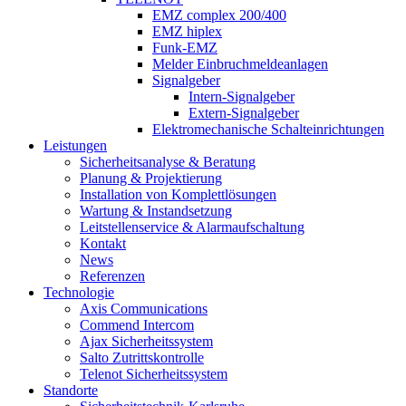
EMZ complex 200/400
EMZ hiplex
Funk-EMZ
Melder Einbruchmeldeanlagen
Signalgeber
Intern-Signalgeber
Extern-Signalgeber
Elektromechanische Schalteinrichtungen
Leistungen
Sicherheitsanalyse & Beratung
Planung & Projektierung​
Installation von Komplettlösungen
Wartung & Instandsetzung
Leitstellenservice & Alarmaufschaltung
Kontakt
News
Referenzen
Technologie
Axis Communications
Commend Intercom
Ajax Sicherheitssystem​
Salto Zutrittskontrolle
Telenot Sicherheitssystem
Standorte