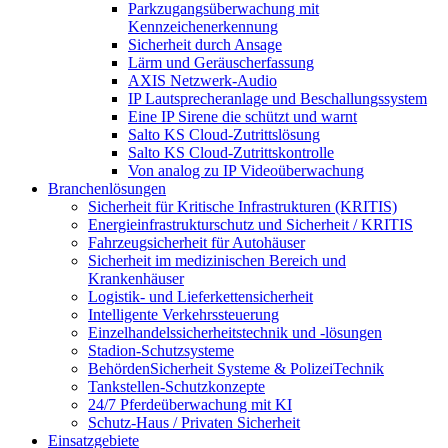
Parkzugangsüberwachung mit
Kennzeichenerkennung
Sicherheit durch Ansage
Lärm und Geräuscherfassung
AXIS Netzwerk-Audio
IP Lautsprecheranlage und Beschallungssystem
Eine IP Sirene die schützt und warnt
Salto KS Cloud-Zutrittslösung
Salto KS Cloud-Zutrittskontrolle
Von analog zu IP Videoüberwachung
Branchenlösungen
Sicherheit für Kritische Infrastrukturen (KRITIS)
Energieinfrastrukturschutz und Sicherheit / KRITIS
Fahrzeugsicherheit für Autohäuser
Sicherheit im medizinischen Bereich und
Krankenhäuser
Logistik- und Lieferkettensicherheit
Intelligente Verkehrssteuerung
Einzelhandelssicherheitstechnik und -lösungen
Stadion-Schutzsysteme
BehördenSicherheit Systeme & PolizeiTechnik
Tankstellen-Schutzkonzepte​
24/7 Pferdeüberwachung mit KI
Schutz-Haus / Privaten Sicherheit
Einsatzgebiete