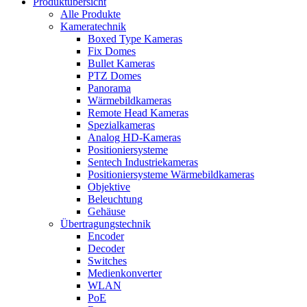
Produktübersicht
Alle Produkte
Kameratechnik
Boxed Type Kameras
Fix Domes
Bullet Kameras
PTZ Domes
Panorama
Wärmebildkameras
Remote Head Kameras
Spezialkameras
Analog HD-Kameras
Positioniersysteme
Sentech Industriekameras
Positioniersysteme Wärmebildkameras
Objektive
Beleuchtung
Gehäuse
Übertragungstechnik
Encoder
Decoder
Switches
Medienkonverter
WLAN
PoE