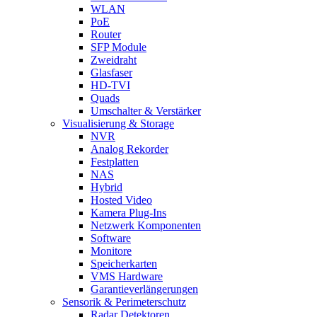
WLAN
PoE
Router
SFP Module
Zweidraht
Glasfaser
HD-TVI
Quads
Umschalter & Verstärker
Visualisierung & Storage
NVR
Analog Rekorder
Festplatten
NAS
Hybrid
Hosted Video
Kamera Plug-Ins
Netzwerk Komponenten
Software
Monitore
Speicherkarten
VMS Hardware
Garantieverlängerungen
Sensorik & Perimeterschutz
Radar Detektoren