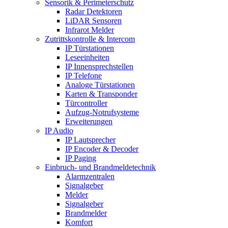
Sensorik & Perimeterschutz
Radar Detektoren
LiDAR Sensoren
Infrarot Melder
Zutrittskontrolle & Intercom
IP Türstationen
Leseeinheiten
IP Innensprechstellen
IP Telefone
Analoge Türstationen
Karten & Transponder
Türcontroller
Aufzug-Notrufsysteme
Erweiterungen
IP Audio
IP Lautsprecher
IP Encoder & Decoder
IP Paging
Einbruch- und Brandmeldetechnik
Alarmzentralen
Signalgeber
Melder
Signalgeber
Brandmelder
Komfort