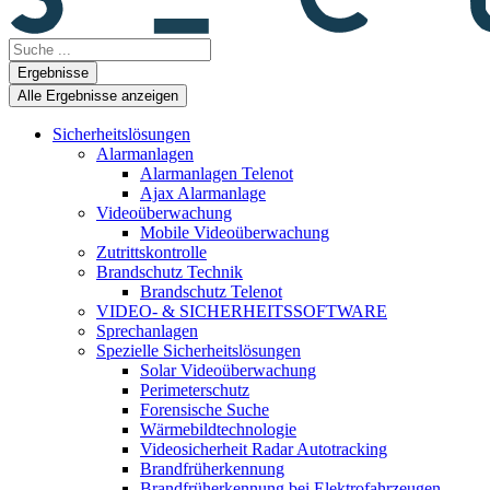
Search
...
Ergebnisse
Alle Ergebnisse anzeigen
Sicherheitslösungen
Alarmanlagen
Alarmanlagen Telenot
Ajax Alarmanlage
Videoüberwachung
Mobile Videoüberwachung
Zutrittskontrolle
Brandschutz Technik
Brandschutz Telenot
VIDEO- & SICHERHEITSSOFTWARE
Sprechanlagen
Spezielle Sicherheitslösungen
Solar Videoüberwachung
Perimeterschutz
Forensische Suche
Wärmebildtechnologie
Videosicherheit Radar Autotracking​
Brandfrüherkennung
Brandfrüherkennung bei Elektrofahrzeugen