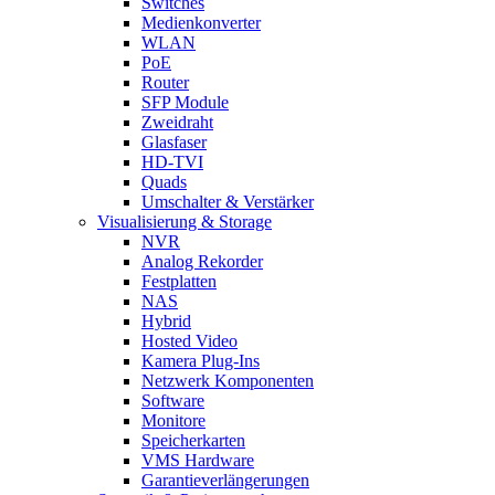
Switches
Medienkonverter
WLAN
PoE
Router
SFP Module
Zweidraht
Glasfaser
HD-TVI
Quads
Umschalter & Verstärker
Visualisierung & Storage
NVR
Analog Rekorder
Festplatten
NAS
Hybrid
Hosted Video
Kamera Plug-Ins
Netzwerk Komponenten
Software
Monitore
Speicherkarten
VMS Hardware
Garantieverlängerungen