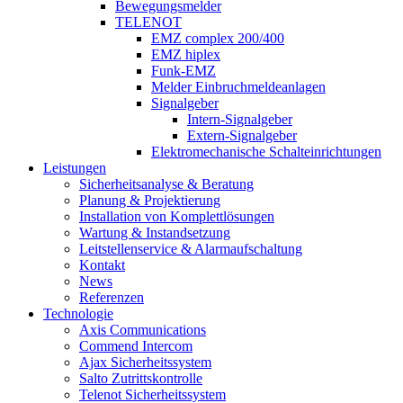
Bewegungsmelder
TELENOT
EMZ complex 200/400
EMZ hiplex
Funk-EMZ
Melder Einbruchmeldeanlagen
Signalgeber
Intern-Signalgeber
Extern-Signalgeber
Elektromechanische Schalteinrichtungen
Leistungen
Sicherheitsanalyse & Beratung
Planung & Projektierung​
Installation von Komplettlösungen
Wartung & Instandsetzung
Leitstellenservice & Alarmaufschaltung
Kontakt
News
Referenzen
Technologie
Axis Communications
Commend Intercom
Ajax Sicherheitssystem​
Salto Zutrittskontrolle
Telenot Sicherheitssystem