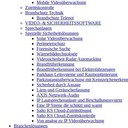
Mobile Videoüberwachung
Zutrittskontrolle
Brandschutz Technik
Brandschutz Telenot
VIDEO- & SICHERHEITSSOFTWARE
Sprechanlagen
Spezielle Sicherheitslösungen
Solar Videoüberwachung
Perimeterschutz
Forensische Suche
Wärmebildtechnologie
Videosicherheit Radar Autotracking​
Brandfrüherkennung
Brandfrüherkennung bei Elektrofahrzeugen
Parkhaus Leitsysteme und Raumoptimierung
Parkzugangsüberwachung mit Kennzeichenerken
Sicherheit durch Ansage
Lärm und Geräuscherfassung
AXIS Netzwerk-Audio
IP Lautsprecheranlage und Beschallungssystem
Eine IP Sirene die schützt und warnt
Salto KS Cloud-Zutrittslösung
Salto KS Cloud-Zutrittskontrolle
Von analog zu IP Videoüberwachung
Branchenlösungen