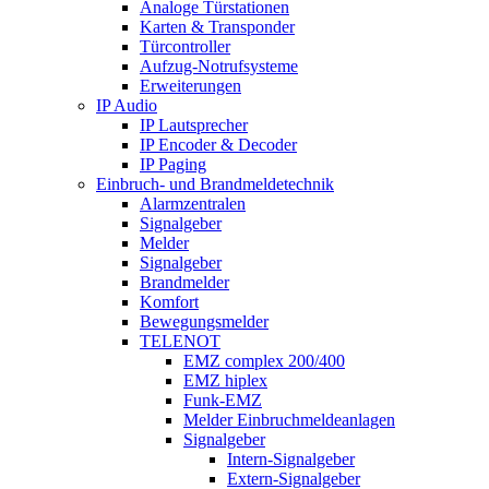
Analoge Türstationen
Karten & Transponder
Türcontroller
Aufzug-Notrufsysteme
Erweiterungen
IP Audio
IP Lautsprecher
IP Encoder & Decoder
IP Paging
Einbruch- und Brandmeldetechnik
Alarmzentralen
Signalgeber
Melder
Signalgeber
Brandmelder
Komfort
Bewegungsmelder
TELENOT
EMZ complex 200/400
EMZ hiplex
Funk-EMZ
Melder Einbruchmeldeanlagen
Signalgeber
Intern-Signalgeber
Extern-Signalgeber