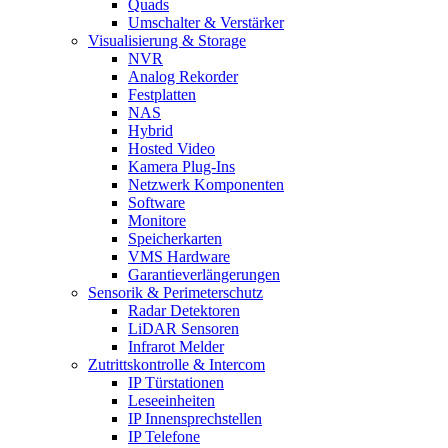
Quads
Umschalter & Verstärker
Visualisierung & Storage
NVR
Analog Rekorder
Festplatten
NAS
Hybrid
Hosted Video
Kamera Plug-Ins
Netzwerk Komponenten
Software
Monitore
Speicherkarten
VMS Hardware
Garantieverlängerungen
Sensorik & Perimeterschutz
Radar Detektoren
LiDAR Sensoren
Infrarot Melder
Zutrittskontrolle & Intercom
IP Türstationen
Leseeinheiten
IP Innensprechstellen
IP Telefone