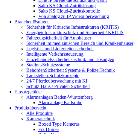
Eine IP Sirene die schützt und warnt
Salto KS Cloud-Zutrittslösung
Salto KS Cloud-Zutrittskontrolle
Von analog zu IP Videoüberwachung
Branchenlösungen
Sicherheit für Kritische Infrastrukturen (KRITIS)
Energieinfrastrukturschutz und Sicherheit / KRITIS
Fahrzeugsicherheit für Autohäuser
Sicherheit im medizinischen Bereich und Krankenhäuser
Logistik- und Lieferkettensicherheit
Intelligente Verkehrssteuerung
Einzelhandelssicherheitstechnik und -lösungen
Stadion-Schutzsysteme
BehördenSicherheit Systeme & PolizeiTechnik
Tankstellen-Schutzkonzepte​
24/7 Pferdeüberwachung mit KI
Schutz-Haus / Privaten Sicherheit
Einsatzgebiete
Alarmanlagen Baden-Württemberg
Alarmanlage Karlsruhe
Produktübersicht
Alle Produkte
Kameratechnik
Boxed Type Kameras
Fix Domes