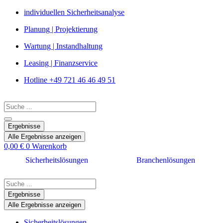
Zum
individuellen Sicherheitsanalyse
Inhalt
Planung | Projektierung
springen
Wartung | Instandhaltung
Leasing | Finanzservice
Hotline +49 721 46 46 49 51
Search
...
Ergebnisse
Alle Ergebnisse anzeigen
0,00
€
0
Warenkorb
Sicherheitslösungen
Branchenlösungen
Search
...
Ergebnisse
Alle Ergebnisse anzeigen
Sicherheitslösungen