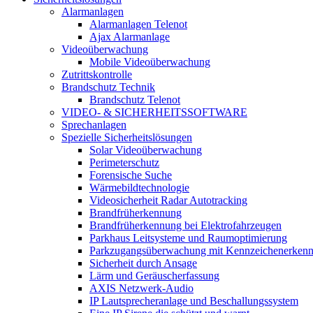
Alarmanlagen
Alarmanlagen Telenot
Ajax Alarmanlage
Videoüberwachung
Mobile Videoüberwachung
Zutrittskontrolle
Brandschutz Technik
Brandschutz Telenot
VIDEO- & SICHERHEITSSOFTWARE
Sprechanlagen
Spezielle Sicherheitslösungen
Solar Videoüberwachung
Perimeterschutz
Forensische Suche
Wärmebildtechnologie
Videosicherheit Radar Autotracking​
Brandfrüherkennung
Brandfrüherkennung bei Elektrofahrzeugen
Parkhaus Leitsysteme und Raumoptimierung
Parkzugangsüberwachung mit Kennzeichenerken
Sicherheit durch Ansage
Lärm und Geräuscherfassung
AXIS Netzwerk-Audio
IP Lautsprecheranlage und Beschallungssystem