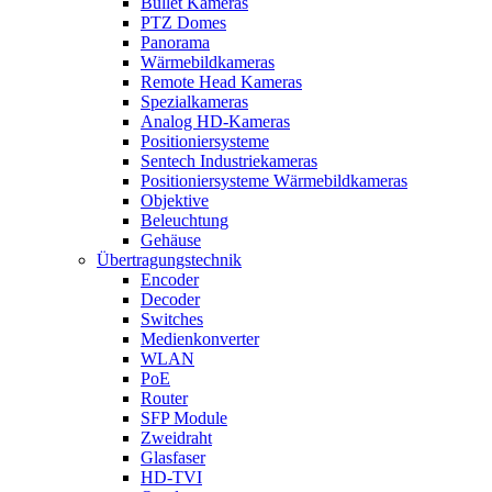
Bullet Kameras
PTZ Domes
Panorama
Wärmebildkameras
Remote Head Kameras
Spezialkameras
Analog HD-Kameras
Positioniersysteme
Sentech Industriekameras
Positioniersysteme Wärmebildkameras
Objektive
Beleuchtung
Gehäuse
Übertragungstechnik
Encoder
Decoder
Switches
Medienkonverter
WLAN
PoE
Router
SFP Module
Zweidraht
Glasfaser
HD-TVI