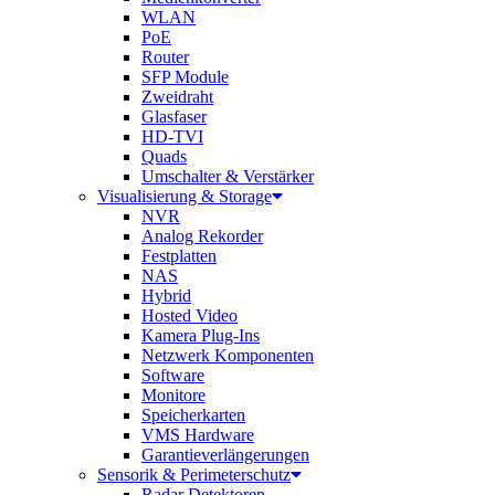
WLAN
PoE
Router
SFP Module
Zweidraht
Glasfaser
HD-TVI
Quads
Umschalter & Verstärker
Visualisierung & Storage
NVR
Analog Rekorder
Festplatten
NAS
Hybrid
Hosted Video
Kamera Plug-Ins
Netzwerk Komponenten
Software
Monitore
Speicherkarten
VMS Hardware
Garantieverlängerungen
Sensorik & Perimeterschutz
Radar Detektoren