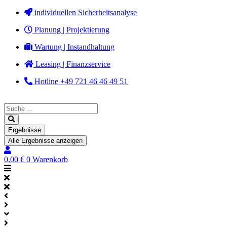
Zum
individuellen Sicherheitsanalyse
Inhalt
Planung | Projektierung
springen
Wartung | Instandhaltung
Leasing | Finanzservice
Hotline +49 721 46 46 49 51
Search
...
Ergebnisse
Alle Ergebnisse anzeigen
0,00
€
0
Warenkorb