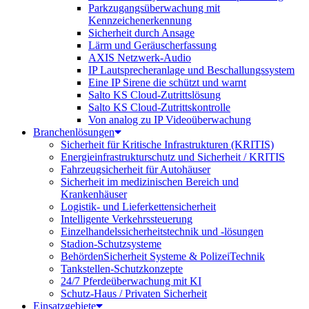
Parkzugangsüberwachung mit
Kennzeichenerkennung
Sicherheit durch Ansage
Lärm und Geräuscherfassung
AXIS Netzwerk-Audio
IP Lautsprecheranlage und Beschallungssystem
Eine IP Sirene die schützt und warnt
Salto KS Cloud-Zutrittslösung
Salto KS Cloud-Zutrittskontrolle
Von analog zu IP Videoüberwachung
Branchenlösungen
Sicherheit für Kritische Infrastrukturen (KRITIS)
Energieinfrastrukturschutz und Sicherheit / KRITIS
Fahrzeugsicherheit für Autohäuser
Sicherheit im medizinischen Bereich und
Krankenhäuser
Logistik- und Lieferkettensicherheit
Intelligente Verkehrssteuerung
Einzelhandelssicherheitstechnik und -lösungen
Stadion-Schutzsysteme
BehördenSicherheit Systeme & PolizeiTechnik
Tankstellen-Schutzkonzepte​
24/7 Pferdeüberwachung mit KI
Schutz-Haus / Privaten Sicherheit
Einsatzgebiete