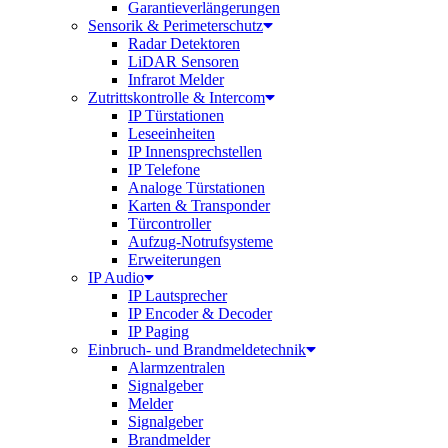
Garantieverlängerungen
Sensorik & Perimeterschutz
Radar Detektoren
LiDAR Sensoren
Infrarot Melder
Zutrittskontrolle & Intercom
IP Türstationen
Leseeinheiten
IP Innensprechstellen
IP Telefone
Analoge Türstationen
Karten & Transponder
Türcontroller
Aufzug-Notrufsysteme
Erweiterungen
IP Audio
IP Lautsprecher
IP Encoder & Decoder
IP Paging
Einbruch- und Brandmeldetechnik
Alarmzentralen
Signalgeber
Melder
Signalgeber
Brandmelder