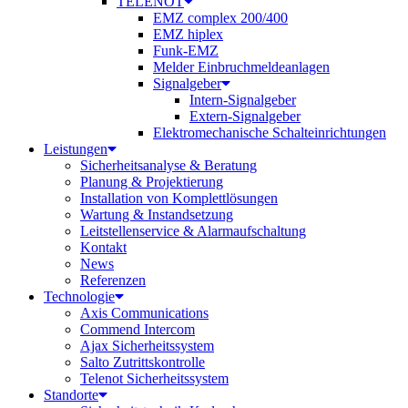
TELENOT
EMZ complex 200/400
EMZ hiplex
Funk-EMZ
Melder Einbruchmeldeanlagen
Signalgeber
Intern-Signalgeber
Extern-Signalgeber
Elektromechanische Schalteinrichtungen
Leistungen
Sicherheitsanalyse & Beratung
Planung & Projektierung​
Installation von Komplettlösungen
Wartung & Instandsetzung
Leitstellenservice & Alarmaufschaltung
Kontakt
News
Referenzen
Technologie
Axis Communications
Commend Intercom
Ajax Sicherheitssystem​
Salto Zutrittskontrolle
Telenot Sicherheitssystem
Standorte