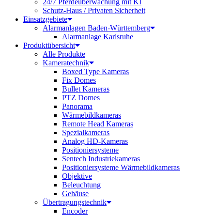
24/7 Pferdeüberwachung mit KI
Schutz-Haus / Privaten Sicherheit
Einsatzgebiete
Alarmanlagen Baden-Württemberg
Alarmanlage Karlsruhe
Produktübersicht
Alle Produkte
Kameratechnik
Boxed Type Kameras
Fix Domes
Bullet Kameras
PTZ Domes
Panorama
Wärmebildkameras
Remote Head Kameras
Spezialkameras
Analog HD-Kameras
Positioniersysteme
Sentech Industriekameras
Positioniersysteme Wärmebildkameras
Objektive
Beleuchtung
Gehäuse
Übertragungstechnik
Encoder