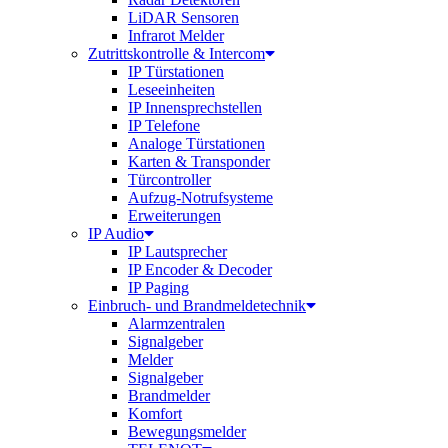
LiDAR Sensoren
Infrarot Melder
Zutrittskontrolle & Intercom
IP Türstationen
Leseeinheiten
IP Innensprechstellen
IP Telefone
Analoge Türstationen
Karten & Transponder
Türcontroller
Aufzug-Notrufsysteme
Erweiterungen
IP Audio
IP Lautsprecher
IP Encoder & Decoder
IP Paging
Einbruch- und Brandmeldetechnik
Alarmzentralen
Signalgeber
Melder
Signalgeber
Brandmelder
Komfort
Bewegungsmelder