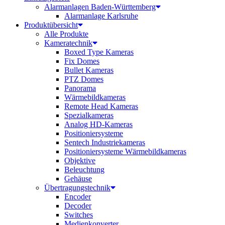
Alarmanlagen Baden-Württemberg
Alarmanlage Karlsruhe
Produktübersicht
Alle Produkte
Kameratechnik
Boxed Type Kameras
Fix Domes
Bullet Kameras
PTZ Domes
Panorama
Wärmebildkameras
Remote Head Kameras
Spezialkameras
Analog HD-Kameras
Positioniersysteme
Sentech Industriekameras
Positioniersysteme Wärmebildkameras
Objektive
Beleuchtung
Gehäuse
Übertragungstechnik
Encoder
Decoder
Switches
Medienkonverter