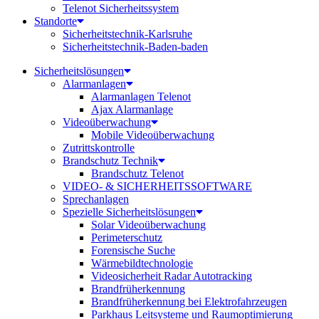
Telenot Sicherheitssystem
Standorte
Sicherheitstechnik-Karlsruhe
Sicherheitstechnik-Baden-baden
Sicherheitslösungen
Alarmanlagen
Alarmanlagen Telenot
Ajax Alarmanlage
Videoüberwachung
Mobile Videoüberwachung
Zutrittskontrolle
Brandschutz Technik
Brandschutz Telenot
VIDEO- & SICHERHEITSSOFTWARE
Sprechanlagen
Spezielle Sicherheitslösungen
Solar Videoüberwachung
Perimeterschutz
Forensische Suche
Wärmebildtechnologie
Videosicherheit Radar Autotracking​
Brandfrüherkennung
Brandfrüherkennung bei Elektrofahrzeugen
Parkhaus Leitsysteme und Raumoptimierung