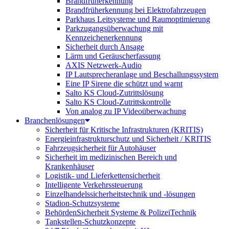
Brandfrüherkennung
Brandfrüherkennung bei Elektrofahrzeugen
Parkhaus Leitsysteme und Raumoptimierung
Parkzugangsüberwachung mit
Kennzeichenerkennung
Sicherheit durch Ansage
Lärm und Geräuscherfassung
AXIS Netzwerk-Audio
IP Lautsprecheranlage und Beschallungssystem
Eine IP Sirene die schützt und warnt
Salto KS Cloud-Zutrittslösung
Salto KS Cloud-Zutrittskontrolle
Von analog zu IP Videoüberwachung
Branchenlösungen
Sicherheit für Kritische Infrastrukturen (KRITIS)
Energieinfrastrukturschutz und Sicherheit / KRITIS
Fahrzeugsicherheit für Autohäuser
Sicherheit im medizinischen Bereich und
Krankenhäuser
Logistik- und Lieferkettensicherheit
Intelligente Verkehrssteuerung
Einzelhandelssicherheitstechnik und -lösungen
Stadion-Schutzsysteme
BehördenSicherheit Systeme & PolizeiTechnik
Tankstellen-Schutzkonzepte​