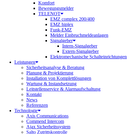
Komfort
Bewegungsmelder
TELENOT
EMZ complex 200/400
EMZ hiplex
Funk-EMZ
Melder Einbruchmeldeanlagen
Signalgeber
Intern-Signalgeber
Extern-Signalgeber
Elektromechanische Schalteinrichtungen
Leistungen
Sicherheitsanalyse & Beratung
Planung & Projektierung​
Installation von Komplettlösungen
Wartung & Instandsetzung
Leitstellenservice & Alarmaufschaltung
Kontakt
News
Referenzen
Technologie
Axis Communications
Commend Intercom
Ajax Sicherheitssystem​
Salto Zutrittskontrolle