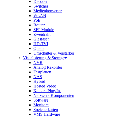
Decoder
Switches
Medienkonverter
WLAN
PoE
Router
SFP Module
Zweidraht
Glasfaser
HD-TVI
Quads
Umschalter & Verstärker
Visualisierung & Storage
NVR
Analog Rekorder
Festplatten
NAS
Hybrid
Hosted Video
Kamera Plug-Ins
Netzwerk Komponenten
Software
Monitore
Speicherkarten
VMS Hardware