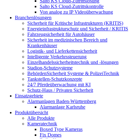
Salto KS Cloud-Zutrittslösung
Salto KS Cloud-Zutrittskontrolle
Von analog zu IP Videoüberwachung
Branchenlösungen
Sicherheit für Kritische Infrastrukturen (KRITIS)
Energieinfrastrukturschutz und Sicherheit / KRITIS
Fahrzeugsicherheit für Autohäuser
Sicherheit im medizinischen Bereich und
Krankenhäuser
Logistik- und Lieferkettensicherheit
Intelligente Verkehrssteuerung
Einzelhandelssicherheitstechnik und -lösungen
Stadion-Schutzsysteme
BehördenSicherheit Systeme & PolizeiTechnik
Tankstellen-Schutzkonzepte​
24/7 Pferdeüberwachung mit KI
Schutz-Haus / Privaten Sicherheit
Einsatzgebiete
Alarmanlagen Baden-Württemberg
Alarmanlage Karlsruhe
Produktübersicht
Alle Produkte
Kameratechnik
Boxed Type Kameras
Fix Domes