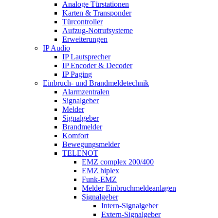
Analoge Türstationen
Karten & Transponder
Türcontroller
Aufzug-Notrufsysteme
Erweiterungen
IP Audio
IP Lautsprecher
IP Encoder & Decoder
IP Paging
Einbruch- und Brandmeldetechnik
Alarmzentralen
Signalgeber
Melder
Signalgeber
Brandmelder
Komfort
Bewegungsmelder
TELENOT
EMZ complex 200/400
EMZ hiplex
Funk-EMZ
Melder Einbruchmeldeanlagen
Signalgeber
Intern-Signalgeber
Extern-Signalgeber