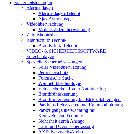
Sicherheitslösungen
Alarmanlagen
Alarmanlagen Telenot
Ajax Alarmanlage
Videoüberwachung
Mobile Videoüberwachung
Zutrittskontrolle
Brandschutz Technik
Brandschutz Telenot
VIDEO- & SICHERHEITSSOFTWARE
Sprechanlagen
Spezielle Sicherheitslösungen
Solar Videoüberwachung
Perimeterschutz
Forensische Suche
Wärmebildtechnologie
Videosicherheit Radar Autotracking​
Brandfrüherkennung
Brandfrüherkennung bei Elektrofahrzeugen
Parkhaus Leitsysteme und Raumoptimierung
Parkzugangsüberwachung mit
Kennzeichenerkennung
Sicherheit durch Ansage
Lärm und Geräuscherfassung
AXIS Netzwerk-Audio