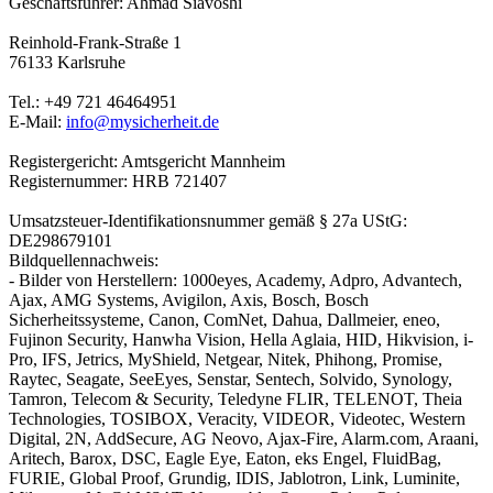
Geschäftsführer: Ahmad Siavoshi
Reinhold-Frank-Straße 1
76133 Karlsruhe
Tel.: +49 721 46464951
E-Mail:
info@mysicherheit.de
Registergericht: Amtsgericht Mannheim
Registernummer: HRB 721407
Umsatzsteuer-Identifikationsnummer gemäß § 27a UStG:
DE298679101
Bildquellennachweis:
- Bilder von Herstellern: 1000eyes, Academy, Adpro, Advantech,
Ajax, AMG Systems, Avigilon, Axis, Bosch, Bosch
Sicherheitssysteme, Canon, ComNet, Dahua, Dallmeier, eneo,
Fujinon Security, Hanwha Vision, Hella Aglaia, HID, Hikvision, i-
Pro, IFS, Jetrics, MyShield, Netgear, Nitek, Phihong, Promise,
Raytec, Seagate, SeeEyes, Senstar, Sentech, Solvido, Synology,
Tamron, Telecom & Security, Teledyne FLIR, TELENOT, Theia
Technologies, TOSIBOX, Veracity, VIDEOR, Videotec, Western
Digital, 2N, AddSecure, AG Neovo, Ajax-Fire, Alarm.com, Araani,
Aritech, Barox, DSC, Eagle Eye, Eaton, eks Engel, FluidBag,
FURIE, Global Proof, Grundig, IDIS, Jablotron, Link, Luminite,