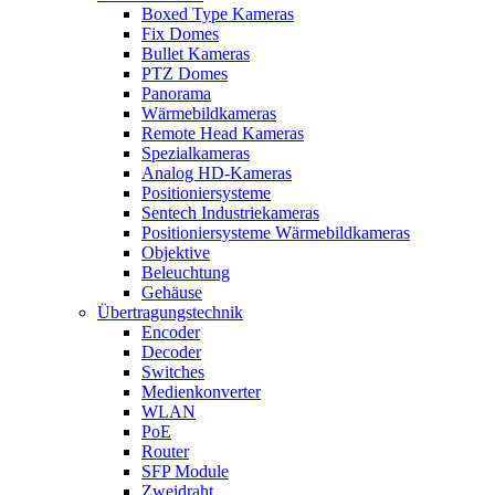
Boxed Type Kameras
Fix Domes
Bullet Kameras
PTZ Domes
Panorama
Wärmebildkameras
Remote Head Kameras
Spezialkameras
Analog HD-Kameras
Positioniersysteme
Sentech Industriekameras
Positioniersysteme Wärmebildkameras
Objektive
Beleuchtung
Gehäuse
Übertragungstechnik
Encoder
Decoder
Switches
Medienkonverter
WLAN
PoE
Router
SFP Module
Zweidraht