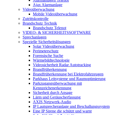
Alarmanlagen Telenot
Ajax Alarmanlage
Videoüberwachung
Mobile Videoüberwachung
Zutrittskontrolle
Brandschutz Technik
Brandschutz Telenot
VIDEO- & SICHERHEITSSOFTWARE
Sprechanlagen
Spezielle Sicherheitslösungen
Solar Videoüberwachung
Perimeterschutz
Forensische Suche
Wärmebildtechnologie
Videosicherheit Radar Autotracking​
Brandfrüherkennung
Brandfrüherkennung bei Elektrofahrzeugen
Parkhaus Leitsysteme und Raumoptimierung
Parkzugangsüberwachung mit
Kennzeichenerkennung
Sicherheit durch Ansage
Lärm und Geräuscherfassung
AXIS Netzwerk-Audio
IP Lautsprecheranlage und Beschallungssystem
Eine IP Sirene die schützt und warnt