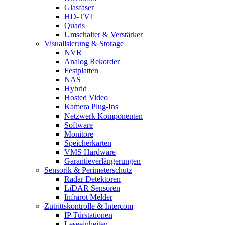
Glasfaser
HD-TVI
Quads
Umschalter & Verstärker
Visualisierung & Storage
NVR
Analog Rekorder
Festplatten
NAS
Hybrid
Hosted Video
Kamera Plug-Ins
Netzwerk Komponenten
Software
Monitore
Speicherkarten
VMS Hardware
Garantieverlängerungen
Sensorik & Perimeterschutz
Radar Detektoren
LiDAR Sensoren
Infrarot Melder
Zutrittskontrolle & Intercom
IP Türstationen
Leseeinheiten