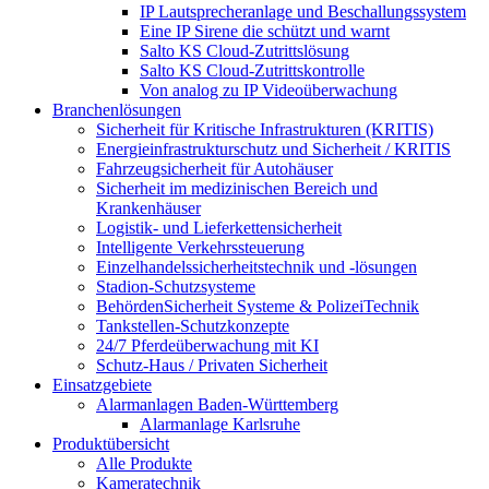
IP Lautsprecheranlage und Beschallungssystem
Eine IP Sirene die schützt und warnt
Salto KS Cloud-Zutrittslösung
Salto KS Cloud-Zutrittskontrolle
Von analog zu IP Videoüberwachung
Branchenlösungen
Sicherheit für Kritische Infrastrukturen (KRITIS)
Energieinfrastrukturschutz und Sicherheit / KRITIS
Fahrzeugsicherheit für Autohäuser
Sicherheit im medizinischen Bereich und
Krankenhäuser
Logistik- und Lieferkettensicherheit
Intelligente Verkehrssteuerung
Einzelhandelssicherheitstechnik und -lösungen
Stadion-Schutzsysteme
BehördenSicherheit Systeme & PolizeiTechnik
Tankstellen-Schutzkonzepte​
24/7 Pferdeüberwachung mit KI
Schutz-Haus / Privaten Sicherheit
Einsatzgebiete
Alarmanlagen Baden-Württemberg
Alarmanlage Karlsruhe
Produktübersicht
Alle Produkte
Kameratechnik