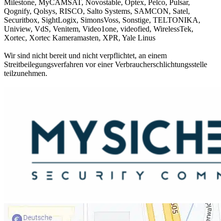
Milestone, MyCAMSAT, Novostable, Optex, Pelco, Pulsar,
Qognify, Qolsys, RISCO, Salto Systems, SAMCON, Satel,
Securitbox, SightLogix, SimonsVoss, Sonstige, TELTONIKA,
Uniview, VdS, Venitem, Video1one, videofied, WirelessTek,
Xortec, Xortec Kameramasten, XPR, Yale Linus
Wir sind nicht bereit und nicht verpflichtet, an einem
Streitbeilegungsverfahren vor einer Verbraucherschlichtungsstelle
teilzunehmen.