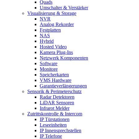
Quads
Umschalter & Verstärker
Visualisierung & Storage
NVR
Analog Rekorder
Festplatten
NAS
Hybrid
Hosted Video
Kamera Plug-Ins
Netzwerk Komponenten
Software
Monitore
Speicherkarten
VMS Hardware
Garantieverlängerungen
Sensorik & Perimeterschutz
Radar Detektoren
LiDAR Sensoren
Infrarot Melder
Zutrittskontrolle & Intercom
IP Türstationen
Leseeinheiten
IP Innensprechstellen
IP Telefone