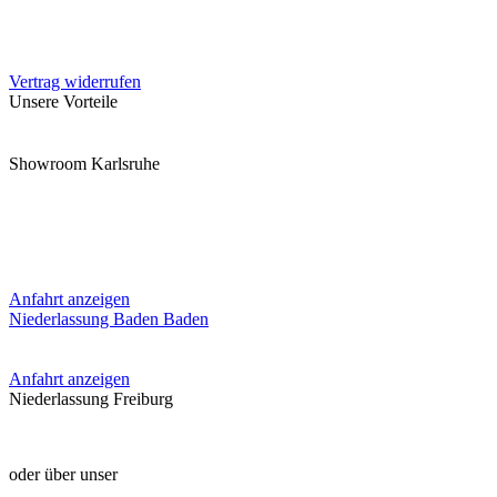
Unterstützung und Beratung unter:
+49 721 / 46464951
Vertrag widerrufen
Unsere Vorteile
✓ Projektplanung
✓ Installationsservice
✓ Technischer Support
✓
Wartung & Instandhaltung
✓ Leasing | Finanzservice
Showroom Karlsruhe
MySicherheit Technology GmbH
Reinhold-Frank-Straße 1
76133 Karlsruhe
+49 721 / 46464951
Anfahrt anzeigen
Niederlassung Baden Baden
MySicherheit Technology GmbH
Lange Straße 75
76530 Baden-
Baden +49 7221 922 99 99
Anfahrt anzeigen
Niederlassung Freiburg
MySicherheit Technology GmbH
oder über unser
Kontaktformular