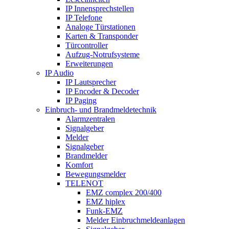
IP Innensprechstellen
IP Telefone
Analoge Türstationen
Karten & Transponder
Türcontroller
Aufzug-Notrufsysteme
Erweiterungen
IP Audio
IP Lautsprecher
IP Encoder & Decoder
IP Paging
Einbruch- und Brandmeldetechnik
Alarmzentralen
Signalgeber
Melder
Signalgeber
Brandmelder
Komfort
Bewegungsmelder
TELENOT
EMZ complex 200/400
EMZ hiplex
Funk-EMZ
Melder Einbruchmeldeanlagen