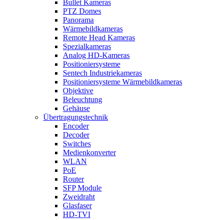
Bullet Kameras
PTZ Domes
Panorama
Wärmebildkameras
Remote Head Kameras
Spezialkameras
Analog HD-Kameras
Positioniersysteme
Sentech Industriekameras
Positioniersysteme Wärmebildkameras
Objektive
Beleuchtung
Gehäuse
Übertragungstechnik
Encoder
Decoder
Switches
Medienkonverter
WLAN
PoE
Router
SFP Module
Zweidraht
Glasfaser
HD-TVI