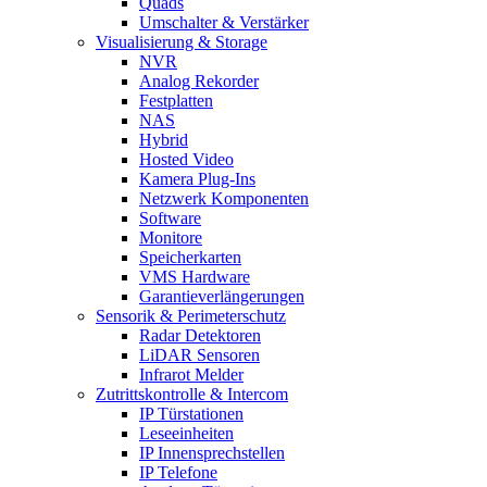
Quads
Umschalter & Verstärker
Visualisierung & Storage
NVR
Analog Rekorder
Festplatten
NAS
Hybrid
Hosted Video
Kamera Plug-Ins
Netzwerk Komponenten
Software
Monitore
Speicherkarten
VMS Hardware
Garantieverlängerungen
Sensorik & Perimeterschutz
Radar Detektoren
LiDAR Sensoren
Infrarot Melder
Zutrittskontrolle & Intercom
IP Türstationen
Leseeinheiten
IP Innensprechstellen
IP Telefone