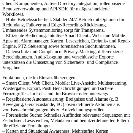
Client-Komponenten, Active-Directory-Integration, rollenbasierte
Benutzerverwaltung und API/SDK für maßgeschneiderte
Workflows.
– Hohe Betriebssicherheit: Stabiler 24/7-Betrieb mit Optionen für
Redundanz, Failover und Edge-Recording-Rücklesung.
Umfassendes Systemmonitoring sorgt für Transparenz.
– Effiziente Bedienung: Intuitive Smart Client-, Web- und Mobile-
Apps mit Alarmmanager, Karten, Lesezeichen, Ereignis- und Regel-
Engine, PTZ-Steuerung sowie forensischen Suchfunktionen.
– Datenschutz und Compliance: Privacy-Masking, differenzierte
Berechtigungen, Audit-Logging und verschlüsselte Exporte
unterstützen die Umsetzung von Sicherheits- und Compliance-
Vorgaben.
Funktionen, die im Einsatz überzeugen
– Smart Client, Web Client, Mobile: Live-Ansicht, Multistreaming,
Wiedergabe, Export, Push-Benachrichtigungen und sichere
Fernzugriffe – im Leitstand, im Browser oder unterwegs.
– Regelbasierte Automatisierung: Ereignisse und Alarme (z. B.
Bewegung, Gerätezustände, I/O) lösen definierte Aktionen aus –
von Benachrichtigungen bis zu Aufzeichnungsprofilen.
– Forensische Suche: Schnelles Auffinden relevanter Sequenzen mit
Zeitachsen, Lesezeichen, Metadaten und benutzerdefinierten Filtern
für effiziente Ermittlungen.
– Karten und Situational Awareness: Mehrstufige Karten,