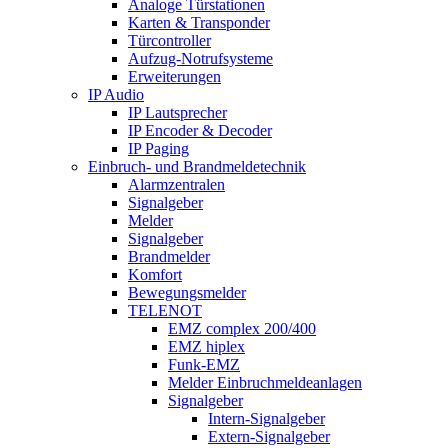
Analoge Türstationen
Karten & Transponder
Türcontroller
Aufzug-Notrufsysteme
Erweiterungen
IP Audio
IP Lautsprecher
IP Encoder & Decoder
IP Paging
Einbruch- und Brandmeldetechnik
Alarmzentralen
Signalgeber
Melder
Signalgeber
Brandmelder
Komfort
Bewegungsmelder
TELENOT
EMZ complex 200/400
EMZ hiplex
Funk-EMZ
Melder Einbruchmeldeanlagen
Signalgeber
Intern-Signalgeber
Extern-Signalgeber