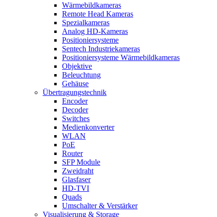
Wärmebildkameras
Remote Head Kameras
Spezialkameras
Analog HD-Kameras
Positioniersysteme
Sentech Industriekameras
Positioniersysteme Wärmebildkameras
Objektive
Beleuchtung
Gehäuse
Übertragungstechnik
Encoder
Decoder
Switches
Medienkonverter
WLAN
PoE
Router
SFP Module
Zweidraht
Glasfaser
HD-TVI
Quads
Umschalter & Verstärker
Visualisierung & Storage