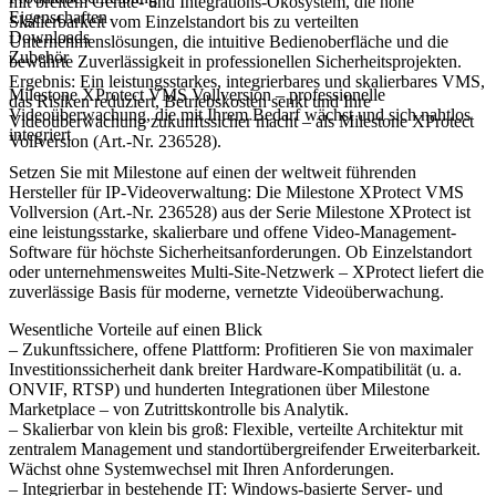
mit breitem Geräte- und Integrations-Ökosystem, die hohe
Eigenschaften
Skalierbarkeit vom Einzelstandort bis zu verteilten
Downloads
Unternehmenslösungen, die intuitive Bedienoberfläche und die
Zubehör
bewährte Zuverlässigkeit in professionellen Sicherheitsprojekten.
Ergebnis: Ein leistungsstarkes, integrierbares und skalierbares VMS,
Milestone XProtect VMS Vollversion – professionelle
das Risiken reduziert, Betriebskosten senkt und Ihre
Videoüberwachung, die mit Ihrem Bedarf wächst und sich nahtlos
Videoüberwachung zukunftssicher macht – als Milestone XProtect
integriert
Vollversion (Art.-Nr. 236528).
Setzen Sie mit Milestone auf einen der weltweit führenden
Hersteller für IP-Videoverwaltung: Die Milestone XProtect VMS
Vollversion (Art.-Nr. 236528) aus der Serie Milestone XProtect ist
eine leistungsstarke, skalierbare und offene Video-Management-
Software für höchste Sicherheitsanforderungen. Ob Einzelstandort
oder unternehmensweites Multi-Site-Netzwerk – XProtect liefert die
zuverlässige Basis für moderne, vernetzte Videoüberwachung.
Wesentliche Vorteile auf einen Blick
– Zukunftssichere, offene Plattform: Profitieren Sie von maximaler
Investitionssicherheit dank breiter Hardware-Kompatibilität (u. a.
ONVIF, RTSP) und hunderten Integrationen über Milestone
Marketplace – von Zutrittskontrolle bis Analytik.
– Skalierbar von klein bis groß: Flexible, verteilte Architektur mit
zentralem Management und standortübergreifender Erweiterbarkeit.
Wächst ohne Systemwechsel mit Ihren Anforderungen.
– Integrierbar in bestehende IT: Windows-basierte Server- und