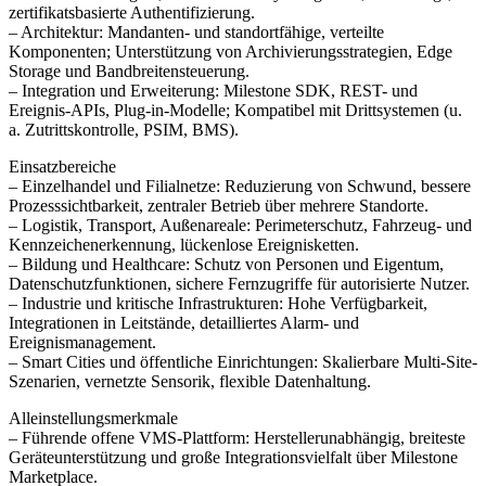
zertifikatsbasierte Authentifizierung.
– Architektur: Mandanten- und standortfähige, verteilte
Komponenten; Unterstützung von Archivierungsstrategien, Edge
Storage und Bandbreitensteuerung.
– Integration und Erweiterung: Milestone SDK, REST- und
Ereignis-APIs, Plug-in-Modelle; Kompatibel mit Drittsystemen (u.
a. Zutrittskontrolle, PSIM, BMS).
Einsatzbereiche
– Einzelhandel und Filialnetze: Reduzierung von Schwund, bessere
Prozesssichtbarkeit, zentraler Betrieb über mehrere Standorte.
– Logistik, Transport, Außenareale: Perimeterschutz, Fahrzeug- und
Kennzeichenerkennung, lückenlose Ereignisketten.
– Bildung und Healthcare: Schutz von Personen und Eigentum,
Datenschutzfunktionen, sichere Fernzugriffe für autorisierte Nutzer.
– Industrie und kritische Infrastrukturen: Hohe Verfügbarkeit,
Integrationen in Leitstände, detailliertes Alarm- und
Ereignismanagement.
– Smart Cities und öffentliche Einrichtungen: Skalierbare Multi-Site-
Szenarien, vernetzte Sensorik, flexible Datenhaltung.
Alleinstellungsmerkmale
– Führende offene VMS-Plattform: Herstellerunabhängig, breiteste
Geräteunterstützung und große Integrationsvielfalt über Milestone
Marketplace.