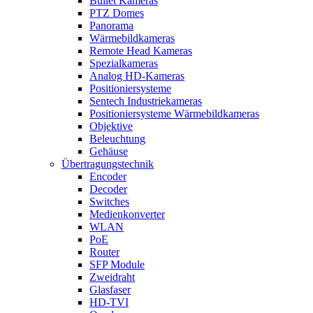
Bullet Kameras
PTZ Domes
Panorama
Wärmebildkameras
Remote Head Kameras
Spezialkameras
Analog HD-Kameras
Positioniersysteme
Sentech Industriekameras
Positioniersysteme Wärmebildkameras
Objektive
Beleuchtung
Gehäuse
Übertragungstechnik
Encoder
Decoder
Switches
Medienkonverter
WLAN
PoE
Router
SFP Module
Zweidraht
Glasfaser
HD-TVI