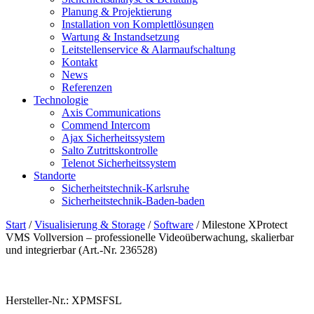
Planung & Projektierung​
Installation von Komplettlösungen
Wartung & Instandsetzung
Leitstellenservice & Alarmaufschaltung
Kontakt
News
Referenzen
Technologie
Axis Communications
Commend Intercom
Ajax Sicherheitssystem​
Salto Zutrittskontrolle
Telenot Sicherheitssystem
Standorte
Sicherheitstechnik-Karlsruhe
Sicherheitstechnik-Baden-baden
Start
/
Visualisierung & Storage
/
Software
/ Milestone XProtect
VMS Vollversion – professionelle Videoüberwachung, skalierbar
und integrierbar (Art.-Nr. 236528)
Hersteller-Nr.: XPMSFSL