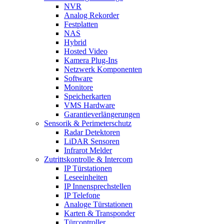
NVR
Analog Rekorder
Festplatten
NAS
Hybrid
Hosted Video
Kamera Plug-Ins
Netzwerk Komponenten
Software
Monitore
Speicherkarten
VMS Hardware
Garantieverlängerungen
Sensorik & Perimeterschutz
Radar Detektoren
LiDAR Sensoren
Infrarot Melder
Zutrittskontrolle & Intercom
IP Türstationen
Leseeinheiten
IP Innensprechstellen
IP Telefone
Analoge Türstationen
Karten & Transponder
Türcontroller