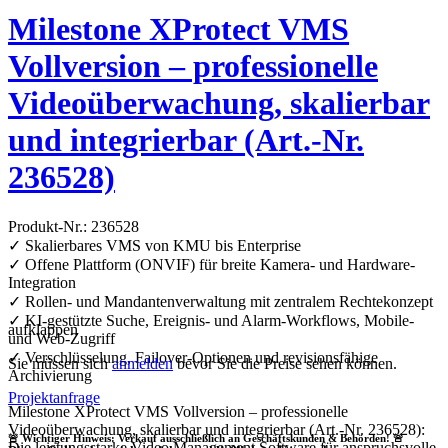
Milestone XProtect VMS
Vollversion – professionelle
Videoüberwachung, skalierbar
und integrierbar (Art.-Nr.
236528)
Produkt-Nr.: 236528
✓ Skalierbares VMS von KMU bis Enterprise
✓ Offene Plattform (ONVIF) für breite Kamera- und Hardware-
Integration
✓ Rollen- und Mandantenverwaltung mit zentralem Rechtekonzept
✓ KI-gestützte Suche, Ereignis- und Alarm-Workflows, Mobile-
aufklappen
und Web-Zugriff
✓ Verschlüsselung, Failover-Optionen und revisionsfähige
Sie müssen sich
anmelden
bevor Sie die Preise sehen können.
Archivierung
Projektanfrage
Milestone XProtect VMS Vollversion – professionelle
Videoüberwachung, skalierbar und integrierbar (Art.-Nr. 236528):
🚨 Wichtiger Hinweis: Verkauf ausschließlich an Geschäftskunden & Behörden! 🚨
Die leistungsstarke Video Management Software für anspruchsvolle