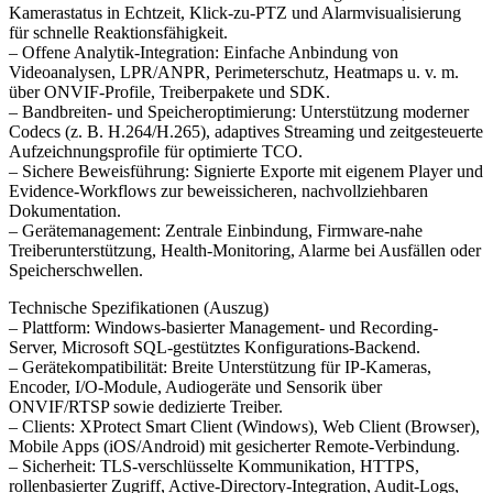
Kamerastatus in Echtzeit, Klick-zu-PTZ und Alarmvisualisierung
für schnelle Reaktionsfähigkeit.
– Offene Analytik-Integration: Einfache Anbindung von
Videoanalysen, LPR/ANPR, Perimeterschutz, Heatmaps u. v. m.
über ONVIF-Profile, Treiberpakete und SDK.
– Bandbreiten- und Speicheroptimierung: Unterstützung moderner
Codecs (z. B. H.264/H.265), adaptives Streaming und zeitgesteuerte
Aufzeichnungsprofile für optimierte TCO.
– Sichere Beweisführung: Signierte Exporte mit eigenem Player und
Evidence-Workflows zur beweissicheren, nachvollziehbaren
Dokumentation.
– Gerätemanagement: Zentrale Einbindung, Firmware-nahe
Treiberunterstützung, Health-Monitoring, Alarme bei Ausfällen oder
Speicherschwellen.
Technische Spezifikationen (Auszug)
– Plattform: Windows-basierter Management- und Recording-
Server, Microsoft SQL-gestütztes Konfigurations-Backend.
– Gerätekompatibilität: Breite Unterstützung für IP-Kameras,
Encoder, I/O-Module, Audiogeräte und Sensorik über
ONVIF/RTSP sowie dedizierte Treiber.
– Clients: XProtect Smart Client (Windows), Web Client (Browser),
Mobile Apps (iOS/Android) mit gesicherter Remote-Verbindung.
– Sicherheit: TLS-verschlüsselte Kommunikation, HTTPS,
rollenbasierter Zugriff, Active-Directory-Integration, Audit-Logs,