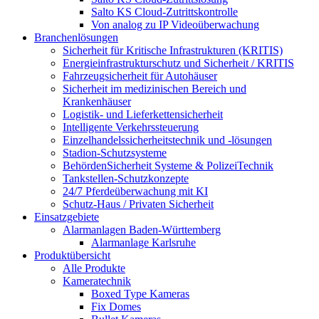
Salto KS Cloud-Zutrittskontrolle
Von analog zu IP Videoüberwachung
Branchenlösungen
Sicherheit für Kritische Infrastrukturen (KRITIS)
Energieinfrastrukturschutz und Sicherheit / KRITIS
Fahrzeugsicherheit für Autohäuser
Sicherheit im medizinischen Bereich und
Krankenhäuser
Logistik- und Lieferkettensicherheit
Intelligente Verkehrssteuerung
Einzelhandelssicherheitstechnik und -lösungen
Stadion-Schutzsysteme
BehördenSicherheit Systeme & PolizeiTechnik
Tankstellen-Schutzkonzepte​
24/7 Pferdeüberwachung mit KI
Schutz-Haus / Privaten Sicherheit
Einsatzgebiete
Alarmanlagen Baden-Württemberg
Alarmanlage Karlsruhe
Produktübersicht
Alle Produkte
Kameratechnik
Boxed Type Kameras
Fix Domes