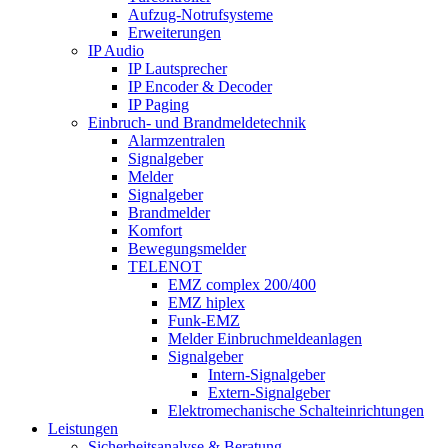
Aufzug-Notrufsysteme
Erweiterungen
IP Audio
IP Lautsprecher
IP Encoder & Decoder
IP Paging
Einbruch- und Brandmeldetechnik
Alarmzentralen
Signalgeber
Melder
Signalgeber
Brandmelder
Komfort
Bewegungsmelder
TELENOT
EMZ complex 200/400
EMZ hiplex
Funk-EMZ
Melder Einbruchmeldeanlagen
Signalgeber
Intern-Signalgeber
Extern-Signalgeber
Elektromechanische Schalteinrichtungen
Leistungen
Sicherheitsanalyse & Beratung