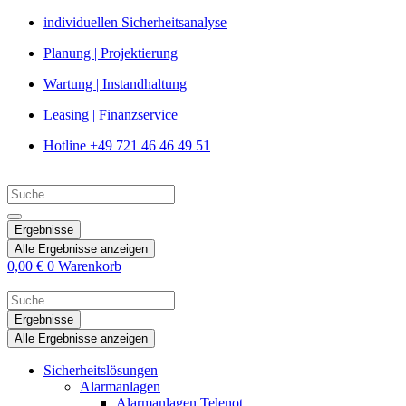
Zum
individuellen Sicherheitsanalyse
Inhalt
Planung | Projektierung
springen
Wartung | Instandhaltung
Leasing | Finanzservice
Hotline +49 721 46 46 49 51
Search
...
Ergebnisse
Alle Ergebnisse anzeigen
0,00
€
0
Warenkorb
Search
...
Ergebnisse
Alle Ergebnisse anzeigen
Sicherheitslösungen
Alarmanlagen
Alarmanlagen Telenot