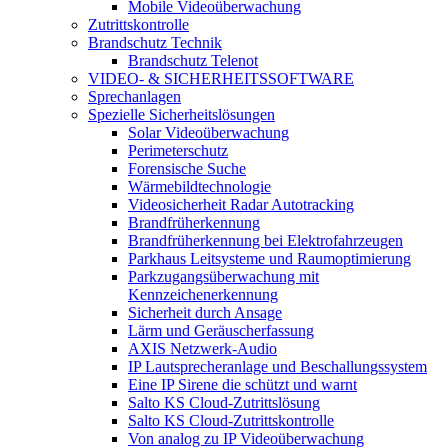
Mobile Videoüberwachung
Zutrittskontrolle
Brandschutz Technik
Brandschutz Telenot
VIDEO- & SICHERHEITSSOFTWARE
Sprechanlagen
Spezielle Sicherheitslösungen
Solar Videoüberwachung
Perimeterschutz
Forensische Suche
Wärmebildtechnologie
Videosicherheit Radar Autotracking​
Brandfrüherkennung
Brandfrüherkennung bei Elektrofahrzeugen
Parkhaus Leitsysteme und Raumoptimierung
Parkzugangsüberwachung mit
Kennzeichenerkennung
Sicherheit durch Ansage
Lärm und Geräuscherfassung
AXIS Netzwerk-Audio
IP Lautsprecheranlage und Beschallungssystem
Eine IP Sirene die schützt und warnt
Salto KS Cloud-Zutrittslösung
Salto KS Cloud-Zutrittskontrolle
Von analog zu IP Videoüberwachung