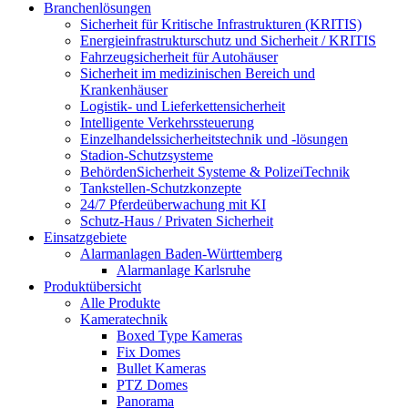
Branchenlösungen
Sicherheit für Kritische Infrastrukturen (KRITIS)
Energieinfrastrukturschutz und Sicherheit / KRITIS
Fahrzeugsicherheit für Autohäuser
Sicherheit im medizinischen Bereich und
Krankenhäuser
Logistik- und Lieferkettensicherheit
Intelligente Verkehrssteuerung
Einzelhandelssicherheitstechnik und -lösungen
Stadion-Schutzsysteme
BehördenSicherheit Systeme & PolizeiTechnik
Tankstellen-Schutzkonzepte​
24/7 Pferdeüberwachung mit KI
Schutz-Haus / Privaten Sicherheit
Einsatzgebiete
Alarmanlagen Baden-Württemberg
Alarmanlage Karlsruhe
Produktübersicht
Alle Produkte
Kameratechnik
Boxed Type Kameras
Fix Domes
Bullet Kameras
PTZ Domes
Panorama