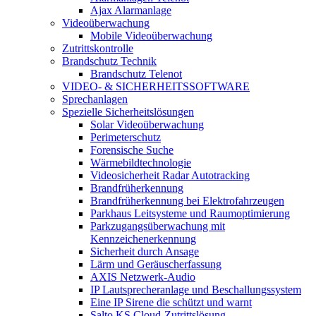
Ajax Alarmanlage
Videoüberwachung
Mobile Videoüberwachung
Zutrittskontrolle
Brandschutz Technik
Brandschutz Telenot
VIDEO- & SICHERHEITSSOFTWARE
Sprechanlagen
Spezielle Sicherheitslösungen
Solar Videoüberwachung
Perimeterschutz
Forensische Suche
Wärmebildtechnologie
Videosicherheit Radar Autotracking​
Brandfrüherkennung
Brandfrüherkennung bei Elektrofahrzeugen
Parkhaus Leitsysteme und Raumoptimierung
Parkzugangsüberwachung mit
Kennzeichenerkennung
Sicherheit durch Ansage
Lärm und Geräuscherfassung
AXIS Netzwerk-Audio
IP Lautsprecheranlage und Beschallungssystem
Eine IP Sirene die schützt und warnt
Salto KS Cloud-Zutrittslösung