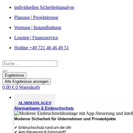
Zum
individuellen Sicherheitsanalyse
Inhalt
Planung | Projektierung
springen
Wartung | Instandhaltung
Leasing | Finanzservice
Hotline +49 721 46 46 49 51
Search
...
Ergebnisse
Alle Ergebnisse anzeigen
0,00
€
0
Warenkorb
Sicherheitslösungen
ALARMANLAGEN
Alarmanlagen & Einbruchschutz
Moderne Sicherheit für Unternehmen und Privatobjekte
✔ Einbruchschutz rund um die Uhr
✔ App-Steuerung & Fernzugriff