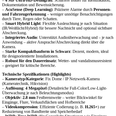
–
4 MP Ultra-HD-Detailgrad
: Schärfere Bilder für Identifikation,
Dokumentation und Beweissicherung.
–
AcuSense (Deep Learning)
: Präzisere Alarme durch
Personen-
und Fahrzeugerkennung
– weniger unnötige Benachrichtigungen
durch Tiere, Regen oder Schatten.
–
Smart Hybrid Light
: Flexible Ausleuchtung je nach Situation
(IR/Weißlicht/Hybrid) für bessere Nachtsicht und optional sichtbare
Abschreckung.
–
Integriertes Audio
: Unterstützt Audioüberwachung und – je nach
Anwendung – aktive Ansprache/Abschreckung direkt über die
Kamera.
–
Starke Kompaktbauform in Schwarz
: Dezent, modern, ideal
für designorientierte Installationen.
–
Robust für den Dauereinsatz
: Wetter- und vandalismusresistent
– geeignet für kritische Bereiche.
Technische Spezifikationen (Highlights)
–
Kameratyp/Kategorie
: Fix Dome / IP Netzwerk-Kamera
(Kameratechnik, Hikvision)
–
Auflösung
:
4 Megapixel
(Detailreiche Full-Color/Low-Light-
Überwachung je nach Beleuchtungsmodus)
–
Objektiv
:
2.8 mm
Festbrennweite – weiter Blickwinkel für
Eingänge, Flure, Verkaufsflächen und Hofbereiche
–
Videokompression
: Effiziente Codierung (z. B.
H.265+
) zur
Reduzierung von Bandbreite und Speicherbedarf