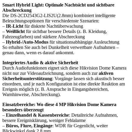
Smart Hybrid Light: Optimale Nachtsicht und sichtbare
Abschreckung
Die DS-2CD2543G2-LIS2U(2.8mm) kombiniert intelligente
Beleuchtungsoptionen für verschiedenste Szenarien:
–
IR-Licht
für diskrete Nachtüberwachung
–
Weißlicht
für sichtbar bessere Details (z. B. Kleidung,
Fahrzeugfarben) und stärkere Abschreckung
–
Hybrid-/Auto-Modus
für situationsabhängige Ausleuchtung
So erhalten Sie auch bei Dunkelheit verwertbare Aufnahmen –
genau dann, wenn es darauf ankommt.
Integriertes Audio & aktive Sicherheit
Durch Audiofunktionen eignet sich diese Hikvision Dome Kamera
nicht nur zur Videoaufzeichnung, sondern auch zur
aktiven
Sicherheitsunterstützung
: Vorgänge lassen sich akustisch besser
einordnen, und je nach Konfiguration ist eine direkte Reaktion am
Ereignis möglich (z. B. Ansprache in Eingangsbereichen,
Warnhinweise, Abschreckung).
Einsatzbereiche: Wo diese 4 MP Hikvision Dome Kamera
besonders überzeugt
–
Einzelhandel & Kassenbereiche
: Detailreiche Aufnahmen,
bessere Ereignisklärung, weniger Fehlalarme
–
Büros, Flure, Eingänge
: WDR für Gegenlicht, weiter
Blickwinkel dank 2.8 mm