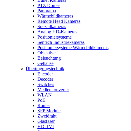
Bullet Kameras
PTZ Domes
Panorama
Wärmebildkameras
Remote Head Kameras
Spezialkameras
Analog HD-Kameras
Positioniersysteme
Sentech Industriekameras
Positioniersysteme Wärmebildkameras
Objektive
Beleuchtung
Gehäuse
Übertragungstechnik
Encoder
Decoder
Switches
Medienkonverter
WLAN
PoE
Router
SFP Module
Zweidraht
Glasfaser
HD-TVI