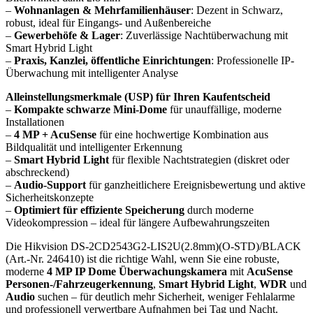
–
Wohnanlagen & Mehrfamilienhäuser
: Dezent in Schwarz,
robust, ideal für Eingangs- und Außenbereiche
–
Gewerbehöfe & Lager
: Zuverlässige Nachtüberwachung mit
Smart Hybrid Light
–
Praxis, Kanzlei, öffentliche Einrichtungen
: Professionelle IP-
Überwachung mit intelligenter Analyse
Alleinstellungsmerkmale (USP) für Ihren Kaufentscheid
–
Kompakte schwarze Mini-Dome
für unauffällige, moderne
Installationen
–
4 MP + AcuSense
für eine hochwertige Kombination aus
Bildqualität und intelligenter Erkennung
–
Smart Hybrid Light
für flexible Nachtstrategien (diskret oder
abschreckend)
–
Audio-Support
für ganzheitlichere Ereignisbewertung und aktive
Sicherheitskonzepte
–
Optimiert für effiziente Speicherung
durch moderne
Videokompression – ideal für längere Aufbewahrungszeiten
Die Hikvision DS-2CD2543G2-LIS2U(2.8mm)(O-STD)/BLACK
(Art.-Nr. 246410) ist die richtige Wahl, wenn Sie eine robuste,
moderne
4 MP IP Dome Überwachungskamera
mit
AcuSense
Personen-/Fahrzeugerkennung
,
Smart Hybrid Light
,
WDR
und
Audio
suchen – für deutlich mehr Sicherheit, weniger Fehlalarme
und professionell verwertbare Aufnahmen bei Tag und Nacht.