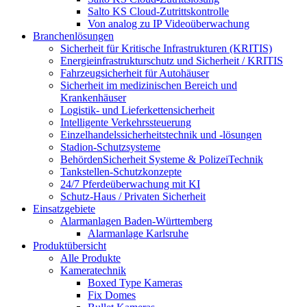
Salto KS Cloud-Zutrittskontrolle
Von analog zu IP Videoüberwachung
Branchenlösungen
Sicherheit für Kritische Infrastrukturen (KRITIS)
Energieinfrastrukturschutz und Sicherheit / KRITIS
Fahrzeugsicherheit für Autohäuser
Sicherheit im medizinischen Bereich und
Krankenhäuser
Logistik- und Lieferkettensicherheit
Intelligente Verkehrssteuerung
Einzelhandelssicherheitstechnik und -lösungen
Stadion-Schutzsysteme
BehördenSicherheit Systeme & PolizeiTechnik
Tankstellen-Schutzkonzepte​
24/7 Pferdeüberwachung mit KI
Schutz-Haus / Privaten Sicherheit
Einsatzgebiete
Alarmanlagen Baden-Württemberg
Alarmanlage Karlsruhe
Produktübersicht
Alle Produkte
Kameratechnik
Boxed Type Kameras
Fix Domes