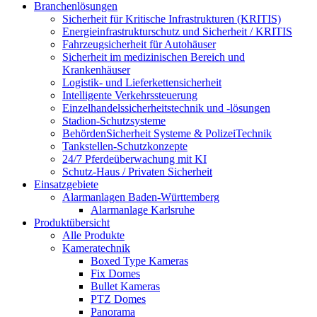
Branchenlösungen
Sicherheit für Kritische Infrastrukturen (KRITIS)
Energieinfrastrukturschutz und Sicherheit / KRITIS
Fahrzeugsicherheit für Autohäuser
Sicherheit im medizinischen Bereich und
Krankenhäuser
Logistik- und Lieferkettensicherheit
Intelligente Verkehrssteuerung
Einzelhandelssicherheitstechnik und -lösungen
Stadion-Schutzsysteme
BehördenSicherheit Systeme & PolizeiTechnik
Tankstellen-Schutzkonzepte​
24/7 Pferdeüberwachung mit KI
Schutz-Haus / Privaten Sicherheit
Einsatzgebiete
Alarmanlagen Baden-Württemberg
Alarmanlage Karlsruhe
Produktübersicht
Alle Produkte
Kameratechnik
Boxed Type Kameras
Fix Domes
Bullet Kameras
PTZ Domes
Panorama