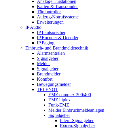
Analoge Türstationen
Karten & Transponder
Türcontroller
Aufzug-Notrufsysteme
Erweiterungen
IP Audio
IP Lautsprecher
IP Encoder & Decoder
IP Paging
Einbruch- und Brandmeldetechnik
Alarmzentralen
Signalgeber
Melder
Signalgeber
Brandmelder
Komfort
Bewegungsmelder
TELENOT
EMZ complex 200/400
EMZ hiplex
Funk-EMZ
Melder Einbruchmeldeanlagen
Signalgeber
Intern-Signalgeber
Extern-Signalgeber