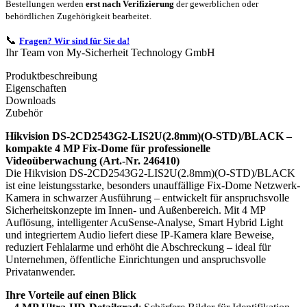
Bestellungen werden
erst nach Verifizierung
der gewerblichen oder
behördlichen Zugehörigkeit bearbeitet.
📞
Fragen? Wir sind für Sie da!
Ihr Team von My-Sicherheit Technology GmbH
Produktbeschreibung
Eigenschaften
Downloads
Zubehör
Hikvision DS-2CD2543G2-LIS2U(2.8mm)(O-STD)/BLACK –
kompakte 4 MP Fix-Dome für professionelle
Videoüberwachung (Art.-Nr. 246410)
Die Hikvision DS-2CD2543G2-LIS2U(2.8mm)(O-STD)/BLACK
ist eine leistungsstarke, besonders unauffällige Fix-Dome Netzwerk-
Kamera in schwarzer Ausführung – entwickelt für anspruchsvolle
Sicherheitskonzepte im Innen- und Außenbereich. Mit 4 MP
Auflösung, intelligenter AcuSense-Analyse, Smart Hybrid Light
und integriertem Audio liefert diese IP-Kamera klare Beweise,
reduziert Fehlalarme und erhöht die Abschreckung – ideal für
Unternehmen, öffentliche Einrichtungen und anspruchsvolle
Privatanwender.
Ihre Vorteile auf einen Blick