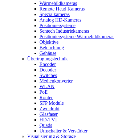
Wärmebildkameras
Remote Head Kameras
Spezialkameras
Analog HD-Kameras
Positioniersysteme
Sentech Industriekameras
Positioniersysteme Wärmebildkameras
Objektive
Beleuchtung
Gehäuse
Übertragungstechnik
Encoder
Decoder
Switches
Medienkonverter
WLAN
PoE
Router
SFP Module
Zweidraht
Glasfaser
HD-TVI
Quads
Umschalter & Verstärker
Visualisierung & Storage