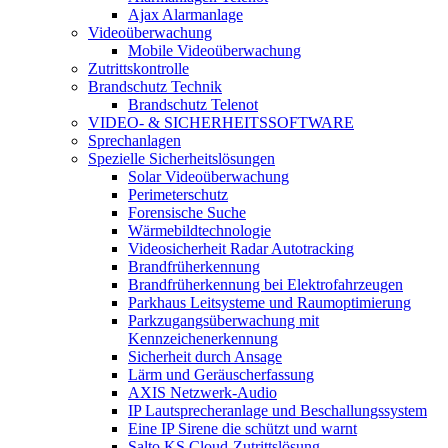
Ajax Alarmanlage
Videoüberwachung
Mobile Videoüberwachung
Zutrittskontrolle
Brandschutz Technik
Brandschutz Telenot
VIDEO- & SICHERHEITSSOFTWARE
Sprechanlagen
Spezielle Sicherheitslösungen
Solar Videoüberwachung
Perimeterschutz
Forensische Suche
Wärmebildtechnologie
Videosicherheit Radar Autotracking​
Brandfrüherkennung
Brandfrüherkennung bei Elektrofahrzeugen
Parkhaus Leitsysteme und Raumoptimierung
Parkzugangsüberwachung mit
Kennzeichenerkennung
Sicherheit durch Ansage
Lärm und Geräuscherfassung
AXIS Netzwerk-Audio
IP Lautsprecheranlage und Beschallungssystem
Eine IP Sirene die schützt und warnt
Salto KS Cloud-Zutrittslösung