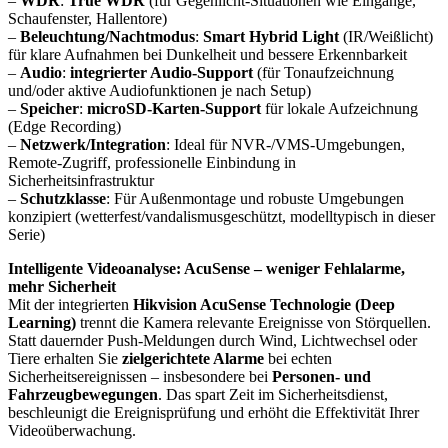
–
WDR
:
True WDR
(für Gegenlicht-Situationen wie Eingänge,
Schaufenster, Hallentore)
–
Beleuchtung/Nachtmodus
:
Smart Hybrid Light
(IR/Weißlicht)
für klare Aufnahmen bei Dunkelheit und bessere Erkennbarkeit
–
Audio
:
integrierter Audio-Support
(für Tonaufzeichnung
und/oder aktive Audiofunktionen je nach Setup)
–
Speicher
:
microSD-Karten-Support
für lokale Aufzeichnung
(Edge Recording)
–
Netzwerk/Integration
: Ideal für NVR-/VMS-Umgebungen,
Remote-Zugriff, professionelle Einbindung in
Sicherheitsinfrastruktur
–
Schutzklasse
: Für Außenmontage und robuste Umgebungen
konzipiert (wetterfest/vandalismusgeschützt, modelltypisch in dieser
Serie)
Intelligente Videoanalyse: AcuSense – weniger Fehlalarme,
mehr Sicherheit
Mit der integrierten
Hikvision AcuSense Technologie (Deep
Learning)
trennt die Kamera relevante Ereignisse von Störquellen.
Statt dauernder Push-Meldungen durch Wind, Lichtwechsel oder
Tiere erhalten Sie
zielgerichtete Alarme
bei echten
Sicherheitsereignissen – insbesondere bei
Personen- und
Fahrzeugbewegungen
. Das spart Zeit im Sicherheitsdienst,
beschleunigt die Ereignisprüfung und erhöht die Effektivität Ihrer
Videoüberwachung.