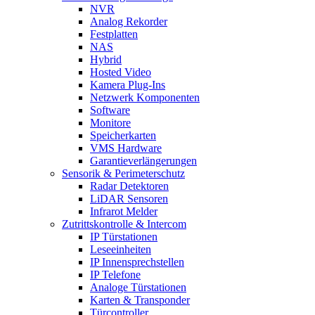
NVR
Analog Rekorder
Festplatten
NAS
Hybrid
Hosted Video
Kamera Plug-Ins
Netzwerk Komponenten
Software
Monitore
Speicherkarten
VMS Hardware
Garantieverlängerungen
Sensorik & Perimeterschutz
Radar Detektoren
LiDAR Sensoren
Infrarot Melder
Zutrittskontrolle & Intercom
IP Türstationen
Leseeinheiten
IP Innensprechstellen
IP Telefone
Analoge Türstationen
Karten & Transponder
Türcontroller