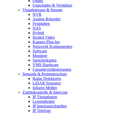
Quads
Umschalter & Verstärker
Visualisierung & Storage
NVR
Analog Rekorder
Festplatten
NAS
Hybrid
Hosted Video
Kamera Plug-Ins
Netzwerk Komponenten
Software
Monitore
Speicherkarten
VMS Hardware
Garantieverlängerungen
Sensorik & Perimeterschutz
Radar Detektoren
LiDAR Sensoren
Infrarot Melder
Zutrittskontrolle & Intercom
IP Türstationen
Leseeinheiten
IP Innensprechstellen
IP Telefone