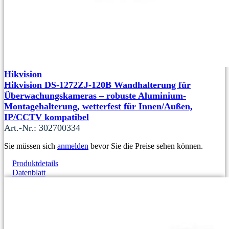
Hikvision
Hikvision DS-1272ZJ-120B Wandhalterung für
Überwachungskameras – robuste Aluminium-
Montagehalterung, wetterfest für Innen/Außen,
IP/CCTV kompatibel
Art.-Nr.: 302700334
Sie müssen sich
anmelden
bevor Sie die Preise sehen können.
Produktdetails
Datenblatt