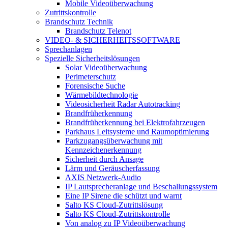
Mobile Videoüberwachung
Zutrittskontrolle
Brandschutz Technik
Brandschutz Telenot
VIDEO- & SICHERHEITSSOFTWARE
Sprechanlagen
Spezielle Sicherheitslösungen
Solar Videoüberwachung
Perimeterschutz
Forensische Suche
Wärmebildtechnologie
Videosicherheit Radar Autotracking​
Brandfrüherkennung
Brandfrüherkennung bei Elektrofahrzeugen
Parkhaus Leitsysteme und Raumoptimierung
Parkzugangsüberwachung mit
Kennzeichenerkennung
Sicherheit durch Ansage
Lärm und Geräuscherfassung
AXIS Netzwerk-Audio
IP Lautsprecheranlage und Beschallungssystem
Eine IP Sirene die schützt und warnt
Salto KS Cloud-Zutrittslösung
Salto KS Cloud-Zutrittskontrolle
Von analog zu IP Videoüberwachung