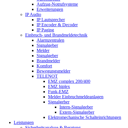
Aufzug-Notrufsysteme
Erweiterungen
IP Audio
IP Lautsprecher
IP Encoder & Decoder
IP Paging
Einbruch- und Brandmeldetechnik
Alarmzentralen
Signalgeber
Melder
Signalgeber
Brandmelder
Komfort
Bewegungsmelder
TELENOT
EMZ complex 200/400
EMZ hiplex
Funk-EMZ
Melder Einbruchmeldeanlagen
Signalgeber
Intern-Signalgeber
Extern-Signalgeber
Elektromechanische Schalteinrichtungen
Leistungen
Sicherheitsanalyse & Beratung