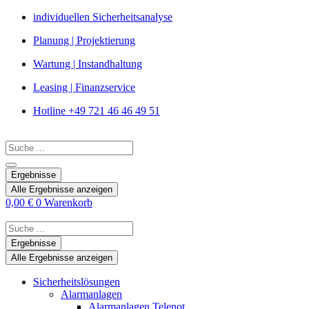
Zum
individuellen Sicherheitsanalyse
Inhalt
Planung | Projektierung
springen
Wartung | Instandhaltung
Leasing | Finanzservice
Hotline +49 721 46 46 49 51
Search
...
Ergebnisse
Alle Ergebnisse anzeigen
0,00
€
0
Warenkorb
Search
...
Ergebnisse
Alle Ergebnisse anzeigen
Sicherheitslösungen
Alarmanlagen
Alarmanlagen Telenot