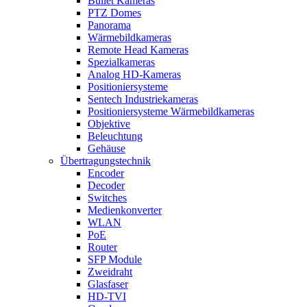
Bullet Kameras
PTZ Domes
Panorama
Wärmebildkameras
Remote Head Kameras
Spezialkameras
Analog HD-Kameras
Positioniersysteme
Sentech Industriekameras
Positioniersysteme Wärmebildkameras
Objektive
Beleuchtung
Gehäuse
Übertragungstechnik
Encoder
Decoder
Switches
Medienkonverter
WLAN
PoE
Router
SFP Module
Zweidraht
Glasfaser
HD-TVI