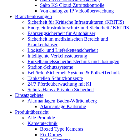
Salto KS Cloud-Zutrittskontrolle
Von analog zu IP Videoüberwachung
Branchenlösungen
Sicherheit für Kritische Infrastrukturen (KRITIS)
Energieinfrastrukturschutz und Sicherheit / KRITIS
Fahrzeugsicherheit für Autohäuser
Sicherheit im medizinischen Bereich und
Krankenhäuser
Logistik- und Lieferkettensicherheit
Intelligente Verkehrssteuerung
Einzelhandelssicherheitstechnik und -lösungen
Stadion-Schutzsysteme
BehördenSicherheit Systeme & PolizeiTechnik
Tankstellen-Schutzkonzepte​
24/7 Pferdeüberwachung mit KI
Schutz-Haus / Privaten Sicherheit
Einsatzgebiete
Alarmanlagen Baden-Württemberg
Alarmanlage Karlsruhe
Produktübersicht
Alle Produkte
Kameratechnik
Boxed Type Kameras
Fix Domes