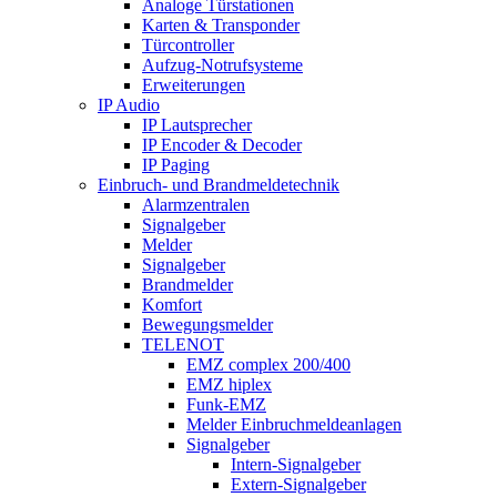
Analoge Türstationen
Karten & Transponder
Türcontroller
Aufzug-Notrufsysteme
Erweiterungen
IP Audio
IP Lautsprecher
IP Encoder & Decoder
IP Paging
Einbruch- und Brandmeldetechnik
Alarmzentralen
Signalgeber
Melder
Signalgeber
Brandmelder
Komfort
Bewegungsmelder
TELENOT
EMZ complex 200/400
EMZ hiplex
Funk-EMZ
Melder Einbruchmeldeanlagen
Signalgeber
Intern-Signalgeber
Extern-Signalgeber