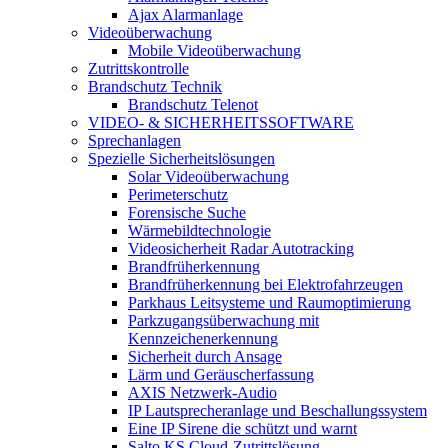
Ajax Alarmanlage
Videoüberwachung
Mobile Videoüberwachung
Zutrittskontrolle
Brandschutz Technik
Brandschutz Telenot
VIDEO- & SICHERHEITSSOFTWARE
Sprechanlagen
Spezielle Sicherheitslösungen
Solar Videoüberwachung
Perimeterschutz
Forensische Suche
Wärmebildtechnologie
Videosicherheit Radar Autotracking​
Brandfrüherkennung
Brandfrüherkennung bei Elektrofahrzeugen
Parkhaus Leitsysteme und Raumoptimierung
Parkzugangsüberwachung mit
Kennzeichenerkennung
Sicherheit durch Ansage
Lärm und Geräuscherfassung
AXIS Netzwerk-Audio
IP Lautsprecheranlage und Beschallungssystem
Eine IP Sirene die schützt und warnt
Salto KS Cloud-Zutrittslösung