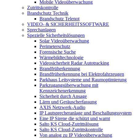
Mobile Videoüberwachung
Zutrittskontrolle
Brandschutz Technik
Brandschutz Telenot
VIDEO- & SICHERHEITSSOFTWARE
Sprechanlagen
Spezielle Sicherheitslösungen
Solar Videoüberwachung
Perimeterschutz
Forensische Suche
Wärmebildtechnologie
Videosicherheit Radar Autotracking​
Brandfrüherkennung
Brandfrüherkennung bei Elektrofahrzeugen
Parkhaus Leitsysteme und Raumoptimierung
Parkzugangsüberwachung mit
Kennzeichenerkennung
Sicherheit durch Ansage
Lärm und Geräuscherfassung
AXIS Netzwerk-Audio
IP Lautsprecheranlage und Beschallungssystem
Eine IP Sirene die schützt und warnt
Salto KS Cloud-Zutrittslösung
Salto KS Cloud-Zutrittskontrolle
Von analog zu IP Videoüberwachung