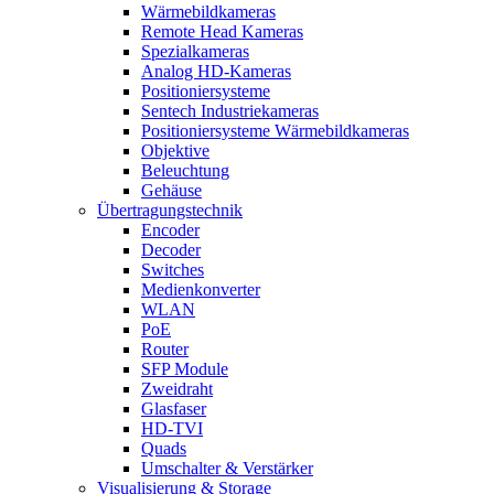
Wärmebildkameras
Remote Head Kameras
Spezialkameras
Analog HD-Kameras
Positioniersysteme
Sentech Industriekameras
Positioniersysteme Wärmebildkameras
Objektive
Beleuchtung
Gehäuse
Übertragungstechnik
Encoder
Decoder
Switches
Medienkonverter
WLAN
PoE
Router
SFP Module
Zweidraht
Glasfaser
HD-TVI
Quads
Umschalter & Verstärker
Visualisierung & Storage