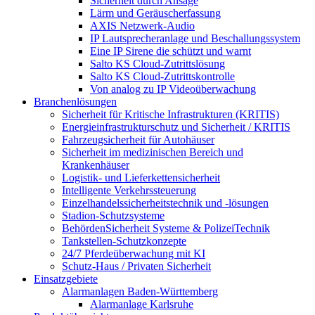
Sicherheit durch Ansage
Lärm und Geräuscherfassung
AXIS Netzwerk-Audio
IP Lautsprecheranlage und Beschallungssystem
Eine IP Sirene die schützt und warnt
Salto KS Cloud-Zutrittslösung
Salto KS Cloud-Zutrittskontrolle
Von analog zu IP Videoüberwachung
Branchenlösungen
Sicherheit für Kritische Infrastrukturen (KRITIS)
Energieinfrastrukturschutz und Sicherheit / KRITIS
Fahrzeugsicherheit für Autohäuser
Sicherheit im medizinischen Bereich und
Krankenhäuser
Logistik- und Lieferkettensicherheit
Intelligente Verkehrssteuerung
Einzelhandelssicherheitstechnik und -lösungen
Stadion-Schutzsysteme
BehördenSicherheit Systeme & PolizeiTechnik
Tankstellen-Schutzkonzepte​
24/7 Pferdeüberwachung mit KI
Schutz-Haus / Privaten Sicherheit
Einsatzgebiete
Alarmanlagen Baden-Württemberg
Alarmanlage Karlsruhe