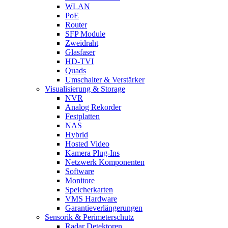
WLAN
PoE
Router
SFP Module
Zweidraht
Glasfaser
HD-TVI
Quads
Umschalter & Verstärker
Visualisierung & Storage
NVR
Analog Rekorder
Festplatten
NAS
Hybrid
Hosted Video
Kamera Plug-Ins
Netzwerk Komponenten
Software
Monitore
Speicherkarten
VMS Hardware
Garantieverlängerungen
Sensorik & Perimeterschutz
Radar Detektoren