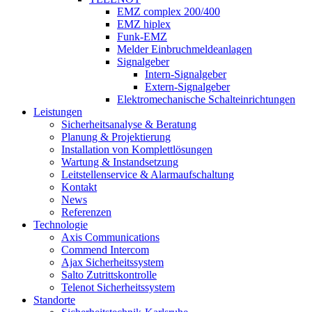
EMZ complex 200/400
EMZ hiplex
Funk-EMZ
Melder Einbruchmeldeanlagen
Signalgeber
Intern-Signalgeber
Extern-Signalgeber
Elektromechanische Schalteinrichtungen
Leistungen
Sicherheitsanalyse & Beratung
Planung & Projektierung​
Installation von Komplettlösungen
Wartung & Instandsetzung
Leitstellenservice & Alarmaufschaltung
Kontakt
News
Referenzen
Technologie
Axis Communications
Commend Intercom
Ajax Sicherheitssystem​
Salto Zutrittskontrolle
Telenot Sicherheitssystem
Standorte