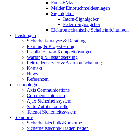
Funk-EMZ
Melder Einbruchmeldeanlagen
Signalgeber
Intern-Signalgeber
Extern-Signalgeber
Elektromechanische Schalteinrichtungen
Leistungen
Sicherheitsanalyse & Beratung
Planung & Projektierung​
Installation von Komplettlösungen
Wartung & Instandsetzung
Leitstellenservice & Alarmaufschaltung
Kontakt
News
Referenzen
Technologie
Axis Communications
Commend Intercom
Ajax Sicherheitssystem​
Salto Zutrittskontrolle
Telenot Sicherheitssystem
Standorte
Sicherheitstechnik-Karlsruhe
Sicherheitstechnik-Baden-baden