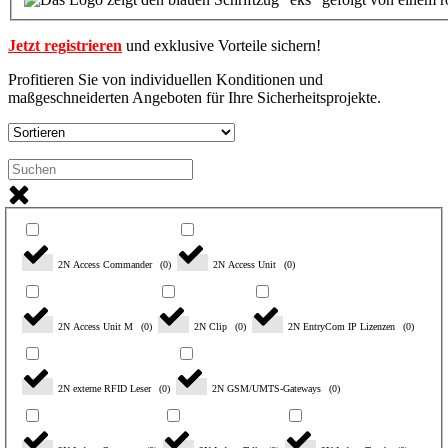
Jetzt registrieren
und exklusive Vorteile sichern!
Profitieren Sie von individuellen Konditionen und
maßgeschneiderten Angeboten für Ihre Sicherheitsprojekte.
Serie
2N Access Commander
(
0
)
2N Access Unit
(
0
)
2N Access Unit M
(
0
)
2N Clip
(
0
)
2N EntryCom IP Lizenzen
(
0
)
2N externe RFID Leser
(
0
)
2N GSM/UMTS-Gateways
(
0
)