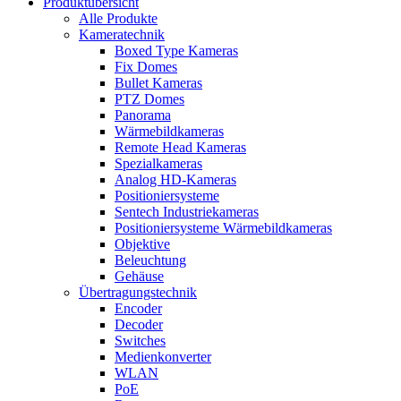
Produktübersicht
Alle Produkte
Kameratechnik
Boxed Type Kameras
Fix Domes
Bullet Kameras
PTZ Domes
Panorama
Wärmebildkameras
Remote Head Kameras
Spezialkameras
Analog HD-Kameras
Positioniersysteme
Sentech Industriekameras
Positioniersysteme Wärmebildkameras
Objektive
Beleuchtung
Gehäuse
Übertragungstechnik
Encoder
Decoder
Switches
Medienkonverter
WLAN
PoE