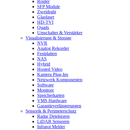
Router
SFP Module
Zweidraht
Glasfaser
HD-TVI
Quads
Umschalter & Verstärker
Visualisierung & Storage
NVR
Analog Rekorder
Festplatten
NAS
Hybrid
Hosted Video
Kamera Plug-Ins
Netzwerk Komponenten
Software
Monitore
Speicherkarten
VMS Hardware
Garantieverlängerungen
Sensorik & Perimeterschutz
Radar Detektoren
LiDAR Sensoren
Infrarot Melder