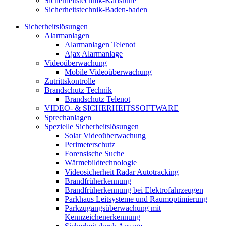
Sicherheitstechnik-Karlsruhe
Sicherheitstechnik-Baden-baden
Sicherheitslösungen
Alarmanlagen
Alarmanlagen Telenot
Ajax Alarmanlage
Videoüberwachung
Mobile Videoüberwachung
Zutrittskontrolle
Brandschutz Technik
Brandschutz Telenot
VIDEO- & SICHERHEITSSOFTWARE
Sprechanlagen
Spezielle Sicherheitslösungen
Solar Videoüberwachung
Perimeterschutz
Forensische Suche
Wärmebildtechnologie
Videosicherheit Radar Autotracking​
Brandfrüherkennung
Brandfrüherkennung bei Elektrofahrzeugen
Parkhaus Leitsysteme und Raumoptimierung
Parkzugangsüberwachung mit
Kennzeichenerkennung