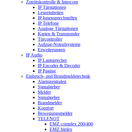
Zutrittskontrolle & Intercom
IP Türstationen
Leseeinheiten
IP Innensprechstellen
IP Telefone
Analoge Türstationen
Karten & Transponder
Türcontroller
Aufzug-Notrufsysteme
Erweiterungen
IP Audio
IP Lautsprecher
IP Encoder & Decoder
IP Paging
Einbruch- und Brandmeldetechnik
Alarmzentralen
Signalgeber
Melder
Signalgeber
Brandmelder
Komfort
Bewegungsmelder
TELENOT
EMZ complex 200/400
EMZ hiplex