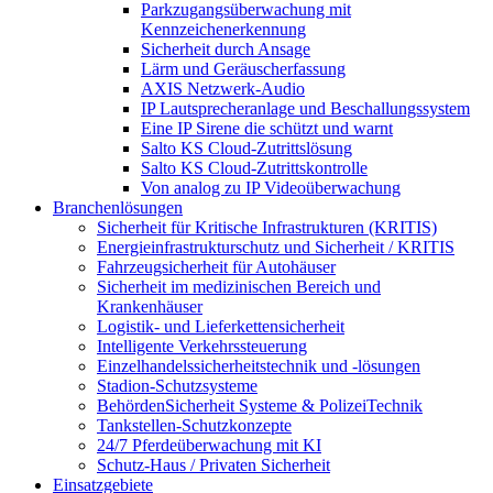
Parkzugangsüberwachung mit
Kennzeichenerkennung
Sicherheit durch Ansage
Lärm und Geräuscherfassung
AXIS Netzwerk-Audio
IP Lautsprecheranlage und Beschallungssystem
Eine IP Sirene die schützt und warnt
Salto KS Cloud-Zutrittslösung
Salto KS Cloud-Zutrittskontrolle
Von analog zu IP Videoüberwachung
Branchenlösungen
Sicherheit für Kritische Infrastrukturen (KRITIS)
Energieinfrastrukturschutz und Sicherheit / KRITIS
Fahrzeugsicherheit für Autohäuser
Sicherheit im medizinischen Bereich und
Krankenhäuser
Logistik- und Lieferkettensicherheit
Intelligente Verkehrssteuerung
Einzelhandelssicherheitstechnik und -lösungen
Stadion-Schutzsysteme
BehördenSicherheit Systeme & PolizeiTechnik
Tankstellen-Schutzkonzepte​
24/7 Pferdeüberwachung mit KI
Schutz-Haus / Privaten Sicherheit
Einsatzgebiete