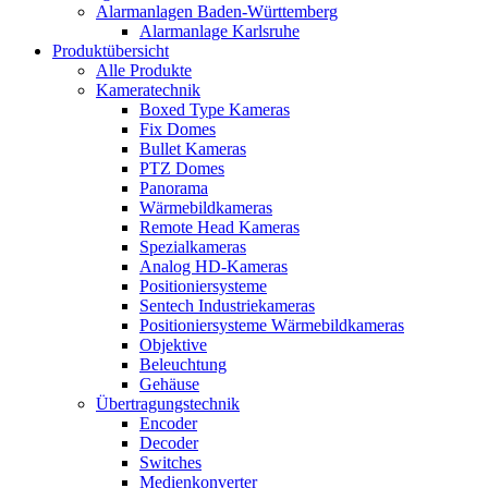
Alarmanlagen Baden-Württemberg
Alarmanlage Karlsruhe
Produktübersicht
Alle Produkte
Kameratechnik
Boxed Type Kameras
Fix Domes
Bullet Kameras
PTZ Domes
Panorama
Wärmebildkameras
Remote Head Kameras
Spezialkameras
Analog HD-Kameras
Positioniersysteme
Sentech Industriekameras
Positioniersysteme Wärmebildkameras
Objektive
Beleuchtung
Gehäuse
Übertragungstechnik
Encoder
Decoder
Switches
Medienkonverter