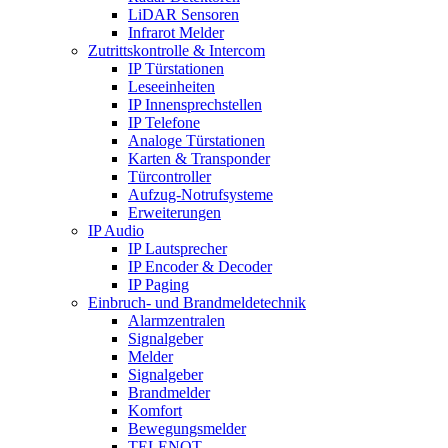
LiDAR Sensoren
Infrarot Melder
Zutrittskontrolle & Intercom
IP Türstationen
Leseeinheiten
IP Innensprechstellen
IP Telefone
Analoge Türstationen
Karten & Transponder
Türcontroller
Aufzug-Notrufsysteme
Erweiterungen
IP Audio
IP Lautsprecher
IP Encoder & Decoder
IP Paging
Einbruch- und Brandmeldetechnik
Alarmzentralen
Signalgeber
Melder
Signalgeber
Brandmelder
Komfort
Bewegungsmelder
TELENOT