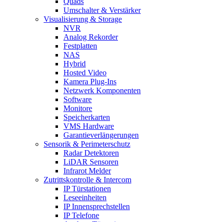
Quads
Umschalter & Verstärker
Visualisierung & Storage
NVR
Analog Rekorder
Festplatten
NAS
Hybrid
Hosted Video
Kamera Plug-Ins
Netzwerk Komponenten
Software
Monitore
Speicherkarten
VMS Hardware
Garantieverlängerungen
Sensorik & Perimeterschutz
Radar Detektoren
LiDAR Sensoren
Infrarot Melder
Zutrittskontrolle & Intercom
IP Türstationen
Leseeinheiten
IP Innensprechstellen
IP Telefone