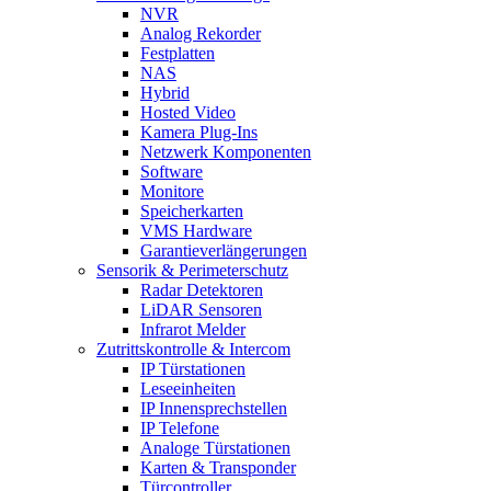
NVR
Analog Rekorder
Festplatten
NAS
Hybrid
Hosted Video
Kamera Plug-Ins
Netzwerk Komponenten
Software
Monitore
Speicherkarten
VMS Hardware
Garantieverlängerungen
Sensorik & Perimeterschutz
Radar Detektoren
LiDAR Sensoren
Infrarot Melder
Zutrittskontrolle & Intercom
IP Türstationen
Leseeinheiten
IP Innensprechstellen
IP Telefone
Analoge Türstationen
Karten & Transponder
Türcontroller