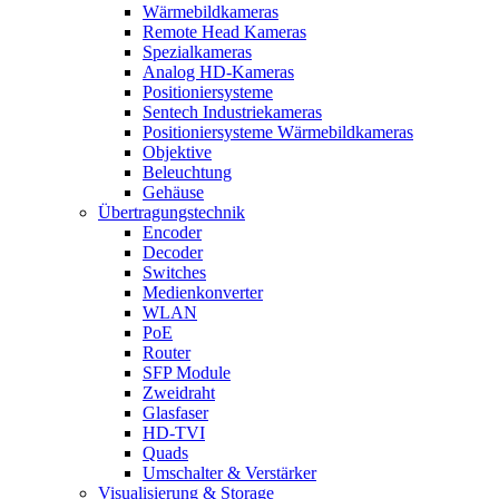
Wärmebildkameras
Remote Head Kameras
Spezialkameras
Analog HD-Kameras
Positioniersysteme
Sentech Industriekameras
Positioniersysteme Wärmebildkameras
Objektive
Beleuchtung
Gehäuse
Übertragungstechnik
Encoder
Decoder
Switches
Medienkonverter
WLAN
PoE
Router
SFP Module
Zweidraht
Glasfaser
HD-TVI
Quads
Umschalter & Verstärker
Visualisierung & Storage