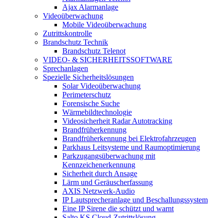
Ajax Alarmanlage
Videoüberwachung
Mobile Videoüberwachung
Zutrittskontrolle
Brandschutz Technik
Brandschutz Telenot
VIDEO- & SICHERHEITSSOFTWARE
Sprechanlagen
Spezielle Sicherheitslösungen
Solar Videoüberwachung
Perimeterschutz
Forensische Suche
Wärmebildtechnologie
Videosicherheit Radar Autotracking​
Brandfrüherkennung
Brandfrüherkennung bei Elektrofahrzeugen
Parkhaus Leitsysteme und Raumoptimierung
Parkzugangsüberwachung mit
Kennzeichenerkennung
Sicherheit durch Ansage
Lärm und Geräuscherfassung
AXIS Netzwerk-Audio
IP Lautsprecheranlage und Beschallungssystem
Eine IP Sirene die schützt und warnt
Salto KS Cloud-Zutrittslösung