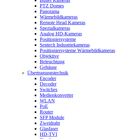
Bullet Kameras
PTZ Domes
Panorama
Wärmebildkameras
Remote Head Kameras
Spezialkameras
Analog HD-Kameras
Positioniersysteme
Sentech Industriekameras
Positioniersysteme Wärmebildkameras
Objektive
Beleuchtung
Gehäuse
Übertragungstechnik
Encoder
Decoder
Switches
Medienkonverter
WLAN
PoE
Router
SFP Module
Zweidraht
Glasfaser
HD-TVI