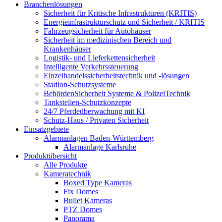
Branchenlösungen
Sicherheit für Kritische Infrastrukturen (KRITIS)
Energieinfrastrukturschutz und Sicherheit / KRITIS
Fahrzeugsicherheit für Autohäuser
Sicherheit im medizinischen Bereich und
Krankenhäuser
Logistik- und Lieferkettensicherheit
Intelligente Verkehrssteuerung
Einzelhandelssicherheitstechnik und -lösungen
Stadion-Schutzsysteme
BehördenSicherheit Systeme & PolizeiTechnik
Tankstellen-Schutzkonzepte​
24/7 Pferdeüberwachung mit KI
Schutz-Haus / Privaten Sicherheit
Einsatzgebiete
Alarmanlagen Baden-Württemberg
Alarmanlage Karlsruhe
Produktübersicht
Alle Produkte
Kameratechnik
Boxed Type Kameras
Fix Domes
Bullet Kameras
PTZ Domes
Panorama