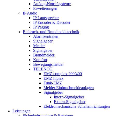
Aufzug-Notrufsysteme
Erweiterungen
IP Audio
IP Lautsprecher
IP Encoder & Decoder
IP Paging
Einbruch- und Brandmeldetechnik
Alarmzentralen
Signalgeber
Melder
Signalgeber
Brandmelder
Komfort
Bewegungsmelder
TELENOT
EMZ complex 200/400
EMZ hiplex
Funk-EMZ
Melder Einbruchmeldeanlagen
Signalgeber
Intern-Signalgeber
Extern-Signalgeber
Elektromechanische Schalteinrichtungen
Leistungen
Sicherheitsanalyse & Beratung