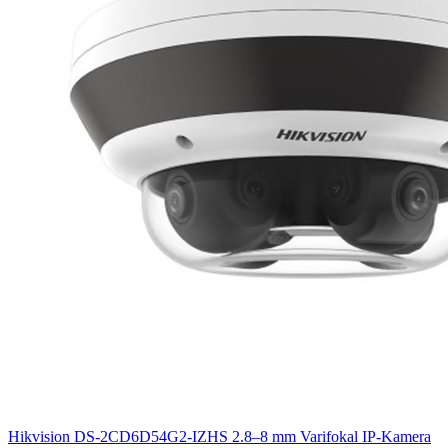
Hikvision DS-2CD6D54G2-IZHS 2.8–8 mm Varifokal IP-Kamera