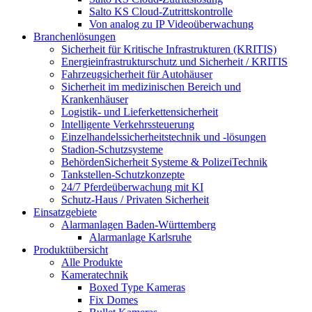
Salto KS Cloud-Zutrittskontrolle
Von analog zu IP Videoüberwachung
Branchenlösungen
Sicherheit für Kritische Infrastrukturen (KRITIS)
Energieinfrastrukturschutz und Sicherheit / KRITIS
Fahrzeugsicherheit für Autohäuser
Sicherheit im medizinischen Bereich und
Krankenhäuser
Logistik- und Lieferkettensicherheit
Intelligente Verkehrssteuerung
Einzelhandelssicherheitstechnik und -lösungen
Stadion-Schutzsysteme
BehördenSicherheit Systeme & PolizeiTechnik
Tankstellen-Schutzkonzepte​
24/7 Pferdeüberwachung mit KI
Schutz-Haus / Privaten Sicherheit
Einsatzgebiete
Alarmanlagen Baden-Württemberg
Alarmanlage Karlsruhe
Produktübersicht
Alle Produkte
Kameratechnik
Boxed Type Kameras
Fix Domes