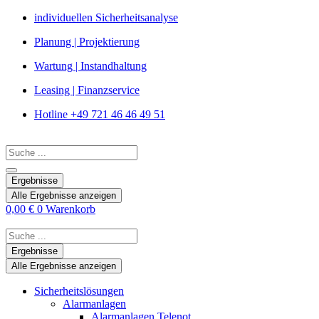
Zum
individuellen Sicherheitsanalyse
Inhalt
Planung | Projektierung
springen
Wartung | Instandhaltung
Leasing | Finanzservice
Hotline +49 721 46 46 49 51
Search
...
Ergebnisse
Alle Ergebnisse anzeigen
0,00
€
0
Warenkorb
Search
...
Ergebnisse
Alle Ergebnisse anzeigen
Sicherheitslösungen
Alarmanlagen
Alarmanlagen Telenot