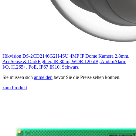
Hikvision DS-2CD2146G2H-ISU 4MP IP Dome Kamera 2.8mm,
AcuSense & DarkFighter, IR 30 m, WDR 120 dB, Audio/Alarm
I/O, H.265+, PoE, IP67 IK10, Schwarz
Sie müssen sich
anmelden
bevor Sie die Preise sehen können.
zum Produkt