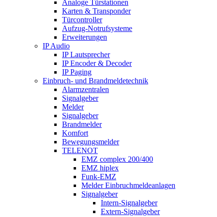
Analoge Türstationen
Karten & Transponder
Türcontroller
Aufzug-Notrufsysteme
Erweiterungen
IP Audio
IP Lautsprecher
IP Encoder & Decoder
IP Paging
Einbruch- und Brandmeldetechnik
Alarmzentralen
Signalgeber
Melder
Signalgeber
Brandmelder
Komfort
Bewegungsmelder
TELENOT
EMZ complex 200/400
EMZ hiplex
Funk-EMZ
Melder Einbruchmeldeanlagen
Signalgeber
Intern-Signalgeber
Extern-Signalgeber