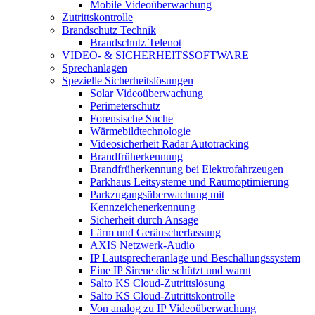
Mobile Videoüberwachung
Zutrittskontrolle
Brandschutz Technik
Brandschutz Telenot
VIDEO- & SICHERHEITSSOFTWARE
Sprechanlagen
Spezielle Sicherheitslösungen
Solar Videoüberwachung
Perimeterschutz
Forensische Suche
Wärmebildtechnologie
Videosicherheit Radar Autotracking​
Brandfrüherkennung
Brandfrüherkennung bei Elektrofahrzeugen
Parkhaus Leitsysteme und Raumoptimierung
Parkzugangsüberwachung mit
Kennzeichenerkennung
Sicherheit durch Ansage
Lärm und Geräuscherfassung
AXIS Netzwerk-Audio
IP Lautsprecheranlage und Beschallungssystem
Eine IP Sirene die schützt und warnt
Salto KS Cloud-Zutrittslösung
Salto KS Cloud-Zutrittskontrolle
Von analog zu IP Videoüberwachung