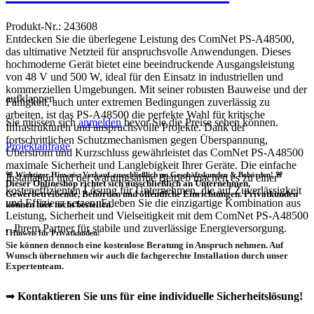
Produkt-Nr.: 243608
Entdecken Sie die überlegene Leistung des ComNet PS-A48500,
das ultimative Netzteil für anspruchsvolle Anwendungen. Dieses
hochmoderne Gerät bietet eine beeindruckende Ausgangsleistung
von 48 V und 500 W, ideal für den Einsatz in industriellen und
kommerziellen Umgebungen. Mit seiner robusten Bauweise und der
aufklappen
Fähigkeit, auch unter extremen Bedingungen zuverlässig zu
arbeiten, ist das PS-A48500 die perfekte Wahl für kritische
Sie müssen sich
anmelden
bevor Sie die Preise sehen können.
Infrastrukturen und anspruchsvolle Projekte. Dank der
fortschrittlichen Schutzmechanismen gegen Überspannung,
Projektanfrage
Überstrom und Kurzschluss gewährleistet das ComNet PS-A48500
maximale Sicherheit und Langlebigkeit Ihrer Geräte. Die einfache
🚨 Wichtiger Hinweis: Verkauf ausschließlich an Geschäftskunden & Behörden! 🚨
Installation und der wartungsarme Betrieb machen es zu einer
Dieser Onlineshop richtet sich
ausschließlich
an Unternehmen,
kosteneffizienten Lösung für Unternehmen, die auf Zuverlässigkeit
Gewerbetreibende, Behörden und öffentliche Einrichtungen.
Privatkunden
und Effizienz setzen. Erleben Sie die einzigartige Kombination aus
können hier nicht bestellen.
Leistung, Sicherheit und Vielseitigkeit mit dem ComNet PS-A48500
– Ihrem Partner für stabile und zuverlässige Energieversorgung.
❗
Hinweis für Privatkunden:
Sie können dennoch eine
kostenlose Beratung
in Anspruch nehmen. Auf
Wunsch übernehmen wir auch die
fachgerechte Installation
durch unser
Expertenteam.
➡
Kontaktieren Sie uns für eine individuelle Sicherheitslösung!