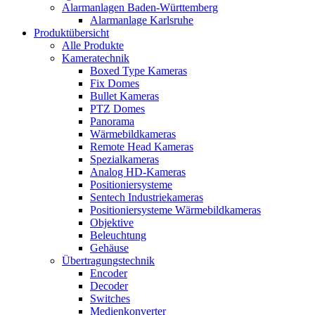
Alarmanlagen Baden-Württemberg
Alarmanlage Karlsruhe
Produktübersicht
Alle Produkte
Kameratechnik
Boxed Type Kameras
Fix Domes
Bullet Kameras
PTZ Domes
Panorama
Wärmebildkameras
Remote Head Kameras
Spezialkameras
Analog HD-Kameras
Positioniersysteme
Sentech Industriekameras
Positioniersysteme Wärmebildkameras
Objektive
Beleuchtung
Gehäuse
Übertragungstechnik
Encoder
Decoder
Switches
Medienkonverter