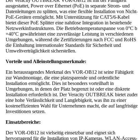
Der Veracity OUTBREAK VOR-OB12 ist mit der Fähigkeit
ausgestattet, Power over Ethernet (PoE) in separate Strom- und
Datenleitungen zu splitten, was eine flexible Installation von Nicht-
PoE-Geräten ermöglicht. Mit Unterstützung für CAT5/6-Kabel
bietet dieser PoE Splitter eine nahtlose Integration in bestehende
Netzwerkinfrastrukturen. Die Betriebstemperaturspanne von 0°C bi
+40°C gewährleistet eine zuverlässige Leistung in verschiedenen
Umgebungen, während die Zertifizierungen nach FCC und RoHS
die Einhaltung internationaler Standards für Sicherheit und
Umweltverträglichkeit sicherstellen.
Vorteile und Alleinstellungsmerkmale:
Ein herausragendes Merkmal des VOR-OB12 ist seine Fähigkeit
zur Wandmontage, die eine platzsparende und ordentliche
Installation ermöglicht. Dies ist besonders vorteilhaft in
Umgebungen, in denen der Platz begrenzt ist oder eine diskrete
Installation erforderlich ist. Der Veracity OUTBREAK bietet zudem
eine hohe Verlässlichkeit und Langlebigkeit, was ihn zu einer
kosteneffizienten Wahl für Unternehmen macht, die auf langfristige
Investitionen setzen.
Einsatzbereiche:
Der VOR-OB12 ist vielseitig einsetzbar und eignet sich
hervorragend für die Installation von IP-Kameras, WLAN-Access-