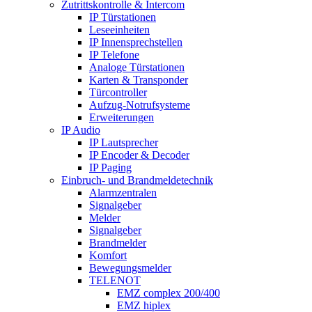
Zutrittskontrolle & Intercom
IP Türstationen
Leseeinheiten
IP Innensprechstellen
IP Telefone
Analoge Türstationen
Karten & Transponder
Türcontroller
Aufzug-Notrufsysteme
Erweiterungen
IP Audio
IP Lautsprecher
IP Encoder & Decoder
IP Paging
Einbruch- und Brandmeldetechnik
Alarmzentralen
Signalgeber
Melder
Signalgeber
Brandmelder
Komfort
Bewegungsmelder
TELENOT
EMZ complex 200/400
EMZ hiplex