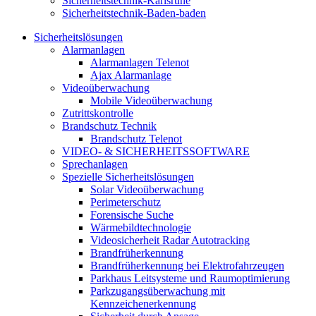
Sicherheitstechnik-Karlsruhe
Sicherheitstechnik-Baden-baden
Sicherheitslösungen
Alarmanlagen
Alarmanlagen Telenot
Ajax Alarmanlage
Videoüberwachung
Mobile Videoüberwachung
Zutrittskontrolle
Brandschutz Technik
Brandschutz Telenot
VIDEO- & SICHERHEITSSOFTWARE
Sprechanlagen
Spezielle Sicherheitslösungen
Solar Videoüberwachung
Perimeterschutz
Forensische Suche
Wärmebildtechnologie
Videosicherheit Radar Autotracking​
Brandfrüherkennung
Brandfrüherkennung bei Elektrofahrzeugen
Parkhaus Leitsysteme und Raumoptimierung
Parkzugangsüberwachung mit
Kennzeichenerkennung