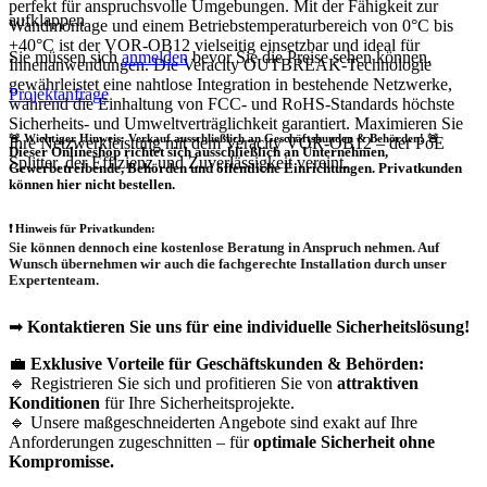
perfekt für anspruchsvolle Umgebungen. Mit der Fähigkeit zur
aufklappen
Wandmontage und einem Betriebstemperaturbereich von 0°C bis
+40°C ist der VOR-OB12 vielseitig einsetzbar und ideal für
Sie müssen sich
anmelden
bevor Sie die Preise sehen können.
Innenanwendungen. Die Veracity OUTBREAK-Technologie
gewährleistet eine nahtlose Integration in bestehende Netzwerke,
Projektanfrage
während die Einhaltung von FCC- und RoHS-Standards höchste
Sicherheits- und Umweltverträglichkeit garantiert. Maximieren Sie
🚨 Wichtiger Hinweis: Verkauf ausschließlich an Geschäftskunden & Behörden! 🚨
Ihre Netzwerkleistung mit dem Veracity VOR-OB12 – der PoE
Dieser Onlineshop richtet sich
ausschließlich
an Unternehmen,
Splitter, der Effizienz und Zuverlässigkeit vereint.
Gewerbetreibende, Behörden und öffentliche Einrichtungen.
Privatkunden
können hier nicht bestellen.
❗
Hinweis für Privatkunden:
Sie können dennoch eine
kostenlose Beratung
in Anspruch nehmen. Auf
Wunsch übernehmen wir auch die
fachgerechte Installation
durch unser
Expertenteam.
➡
Kontaktieren Sie uns für eine individuelle Sicherheitslösung!
💼
Exklusive Vorteile für Geschäftskunden & Behörden:
🔹 Registrieren Sie sich und profitieren Sie von
attraktiven
Konditionen
für Ihre Sicherheitsprojekte.
🔹 Unsere maßgeschneiderten Angebote sind exakt auf Ihre
Anforderungen zugeschnitten – für
optimale Sicherheit ohne
Kompromisse.