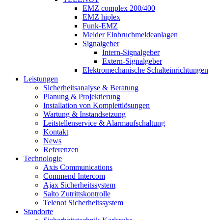
EMZ complex 200/400
EMZ hiplex
Funk-EMZ
Melder Einbruchmeldeanlagen
Signalgeber
Intern-Signalgeber
Extern-Signalgeber
Elektromechanische Schalteinrichtungen
Leistungen
Sicherheitsanalyse & Beratung
Planung & Projektierung​
Installation von Komplettlösungen
Wartung & Instandsetzung
Leitstellenservice & Alarmaufschaltung
Kontakt
News
Referenzen
Technologie
Axis Communications
Commend Intercom
Ajax Sicherheitssystem​
Salto Zutrittskontrolle
Telenot Sicherheitssystem
Standorte