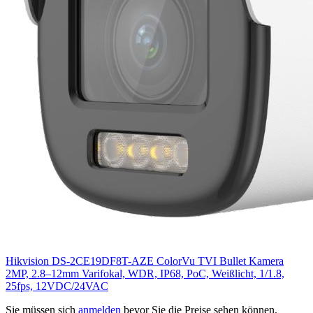
Hikvision DS-2CE19DF8T-AZE ColorVu TVI Bullet Kamera
2MP, 2.8–12mm Varifokal, WDR, IP68, PoC, Weißlicht, 1/1.8,
25fps, 12VDC/24VAC
Sie müssen sich
anmelden
bevor Sie die Preise sehen können.