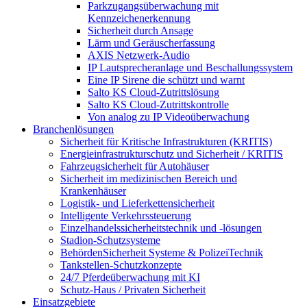
Parkzugangsüberwachung mit
Kennzeichenerkennung
Sicherheit durch Ansage
Lärm und Geräuscherfassung
AXIS Netzwerk-Audio
IP Lautsprecheranlage und Beschallungssystem
Eine IP Sirene die schützt und warnt
Salto KS Cloud-Zutrittslösung
Salto KS Cloud-Zutrittskontrolle
Von analog zu IP Videoüberwachung
Branchenlösungen
Sicherheit für Kritische Infrastrukturen (KRITIS)
Energieinfrastrukturschutz und Sicherheit / KRITIS
Fahrzeugsicherheit für Autohäuser
Sicherheit im medizinischen Bereich und
Krankenhäuser
Logistik- und Lieferkettensicherheit
Intelligente Verkehrssteuerung
Einzelhandelssicherheitstechnik und -lösungen
Stadion-Schutzsysteme
BehördenSicherheit Systeme & PolizeiTechnik
Tankstellen-Schutzkonzepte​
24/7 Pferdeüberwachung mit KI
Schutz-Haus / Privaten Sicherheit
Einsatzgebiete