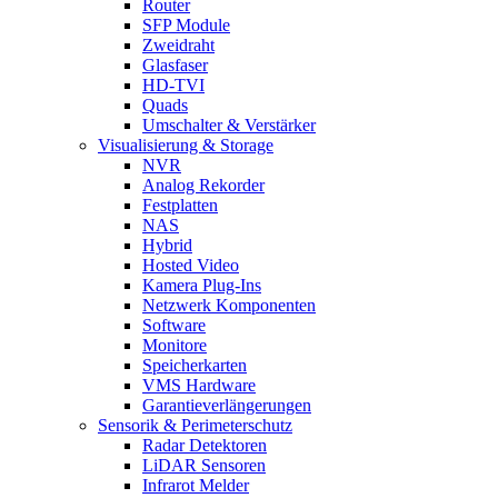
Router
SFP Module
Zweidraht
Glasfaser
HD-TVI
Quads
Umschalter & Verstärker
Visualisierung & Storage
NVR
Analog Rekorder
Festplatten
NAS
Hybrid
Hosted Video
Kamera Plug-Ins
Netzwerk Komponenten
Software
Monitore
Speicherkarten
VMS Hardware
Garantieverlängerungen
Sensorik & Perimeterschutz
Radar Detektoren
LiDAR Sensoren
Infrarot Melder