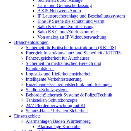
Sicherheit durch Ansage
Lärm und Geräuscherfassung
AXIS Netzwerk-Audio
IP Lautsprecheranlage und Beschallungssystem
Eine IP Sirene die schützt und warnt
Salto KS Cloud-Zutrittslösung
Salto KS Cloud-Zutrittskontrolle
Von analog zu IP Videoüberwachung
Branchenlösungen
Sicherheit für Kritische Infrastrukturen (KRITIS)
Energieinfrastrukturschutz und Sicherheit / KRITIS
Fahrzeugsicherheit für Autohäuser
Sicherheit im medizinischen Bereich und
Krankenhäuser
Logistik- und Lieferkettensicherheit
Intelligente Verkehrssteuerung
Einzelhandelssicherheitstechnik und -lösungen
Stadion-Schutzsysteme
BehördenSicherheit Systeme & PolizeiTechnik
Tankstellen-Schutzkonzepte​
24/7 Pferdeüberwachung mit KI
Schutz-Haus / Privaten Sicherheit
Einsatzgebiete
Alarmanlagen Baden-Württemberg
Alarmanlage Karlsruhe