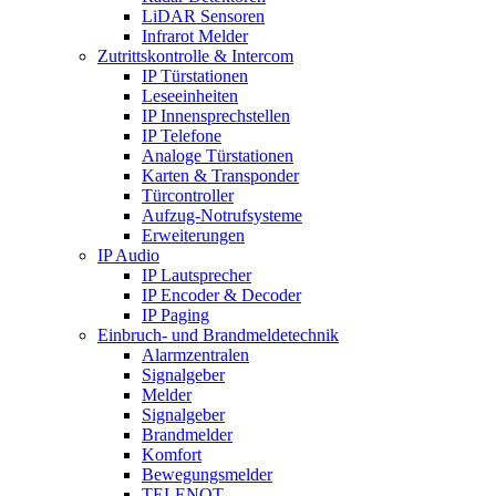
LiDAR Sensoren
Infrarot Melder
Zutrittskontrolle & Intercom
IP Türstationen
Leseeinheiten
IP Innensprechstellen
IP Telefone
Analoge Türstationen
Karten & Transponder
Türcontroller
Aufzug-Notrufsysteme
Erweiterungen
IP Audio
IP Lautsprecher
IP Encoder & Decoder
IP Paging
Einbruch- und Brandmeldetechnik
Alarmzentralen
Signalgeber
Melder
Signalgeber
Brandmelder
Komfort
Bewegungsmelder
TELENOT