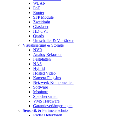
WLAN
PoE
Router
SFP Module
Zweidraht
Glasfaser
HD-TVI
Quads
Umschalter & Verstärker
Visualisierung & Storage
NVR
Analog Rekorder
Festplatten
NAS
Hybrid
Hosted Video
Kamera Plug-Ins
Netzwerk Komponenten
Software
Monitore
Speicherkarten
VMS Hardware
Garantieverlängerungen
Sensorik & Perimeterschutz
Radar Detektoren