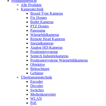
Produktübersicht
Alle Produkte
Kameratechnik
Boxed Type Kameras
Fix Domes
Bullet Kameras
PTZ Domes
Panorama
Wärmebildkameras
Remote Head Kameras
Spezialkameras
Analog HD-Kameras
Positioniersysteme
Sentech Industriekameras
Positioniersysteme Wärmebildkameras
Objektive
Beleuchtung
Gehäuse
Übertragungstechnik
Encoder
Decoder
Switches
Medienkonverter
WLAN
PoE