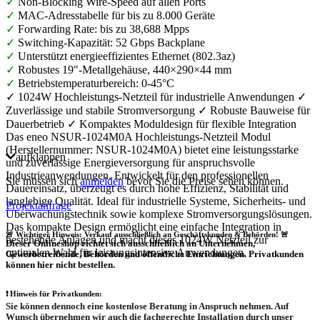
✓
Non-Blocking Wire-Speed auf allen Ports
✓
MAC-Adresstabelle für bis zu 8.000 Geräte
✓
Forwarding Rate: bis zu 38,688 Mpps
✓
Switching-Kapazität: 52 Gbps Backplane
✓
Unterstützt energieeffizientes Ethernet (802.3az)
✓
Robustes 19"-Metallgehäuse, 440×290×44 mm
✓
Betriebstemperaturbereich: 0-45°C
✓ 1024W Hochleistungs-Netzteil für industrielle Anwendungen ✓
Zuverlässige und stabile Stromversorgung ✓ Robuste Bauweise für
Dauerbetrieb ✓ Kompaktes Moduldesign für flexible Integration
Das eneo NSUR-1024M0A Hochleistungs-Netzteil Modul
(Herstellernummer: NSUR-1024M0A) bietet eine leistungsstarke
aufklappen
und zuverlässige Energieversorgung für anspruchsvolle
Industrieanwendungen. Entwickelt für den professionellen
Sie müssen sich
anmelden
bevor Sie die Preise sehen können.
Dauereinsatz, überzeugt es durch hohe Effizienz, Stabilität und
langlebige Qualität. Ideal für industrielle Systeme, Sicherheits- und
Projektanfrage
Überwachungstechnik sowie komplexe Stromversorgungslösungen.
Das kompakte Design ermöglicht eine einfache Integration in
🚨 Wichtiger Hinweis: Verkauf ausschließlich an Geschäftskunden & Behörden! 🚨
bestehende Anlagen und macht dieses 1024W Netzteil zur
Dieser Onlineshop richtet sich
ausschließlich
an Unternehmen,
optimalen Wahl für leistungsintensive Anwendungen.
Gewerbetreibende, Behörden und öffentliche Einrichtungen.
Privatkunden
können hier nicht bestellen.
❗
Hinweis für Privatkunden:
Sie können dennoch eine
kostenlose Beratung
in Anspruch nehmen. Auf
Wunsch übernehmen wir auch die
fachgerechte Installation
durch unser