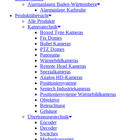
Alarmanlagen Baden-Württemberg
Alarmanlage Karlsruhe
Produktübersicht
Alle Produkte
Kameratechnik
Boxed Type Kameras
Fix Domes
Bullet Kameras
PTZ Domes
Panorama
Wärmebildkameras
Remote Head Kameras
Spezialkameras
Analog HD-Kameras
Positioniersysteme
Sentech Industriekameras
Positioniersysteme Wärmebildkameras
Objektive
Beleuchtung
Gehäuse
Übertragungstechnik
Encoder
Decoder
Switches
Medienkonverter