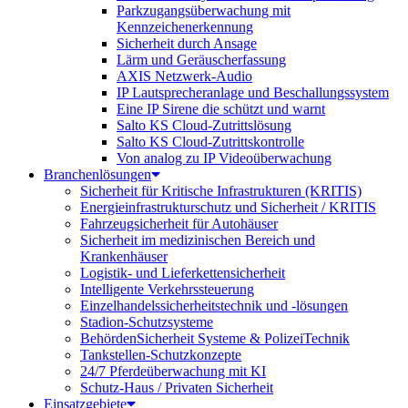
Parkzugangsüberwachung mit
Kennzeichenerkennung
Sicherheit durch Ansage
Lärm und Geräuscherfassung
AXIS Netzwerk-Audio
IP Lautsprecheranlage und Beschallungssystem
Eine IP Sirene die schützt und warnt
Salto KS Cloud-Zutrittslösung
Salto KS Cloud-Zutrittskontrolle
Von analog zu IP Videoüberwachung
Branchenlösungen
Sicherheit für Kritische Infrastrukturen (KRITIS)
Energieinfrastrukturschutz und Sicherheit / KRITIS
Fahrzeugsicherheit für Autohäuser
Sicherheit im medizinischen Bereich und
Krankenhäuser
Logistik- und Lieferkettensicherheit
Intelligente Verkehrssteuerung
Einzelhandelssicherheitstechnik und -lösungen
Stadion-Schutzsysteme
BehördenSicherheit Systeme & PolizeiTechnik
Tankstellen-Schutzkonzepte​
24/7 Pferdeüberwachung mit KI
Schutz-Haus / Privaten Sicherheit
Einsatzgebiete