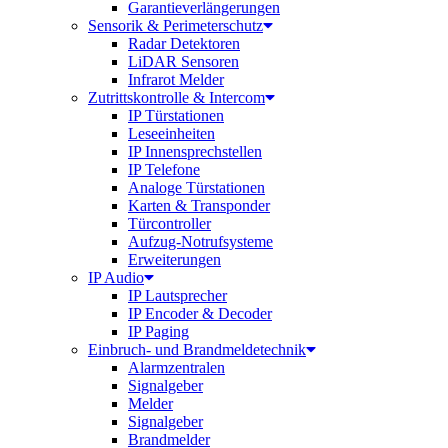
Garantieverlängerungen
Sensorik & Perimeterschutz
Radar Detektoren
LiDAR Sensoren
Infrarot Melder
Zutrittskontrolle & Intercom
IP Türstationen
Leseeinheiten
IP Innensprechstellen
IP Telefone
Analoge Türstationen
Karten & Transponder
Türcontroller
Aufzug-Notrufsysteme
Erweiterungen
IP Audio
IP Lautsprecher
IP Encoder & Decoder
IP Paging
Einbruch- und Brandmeldetechnik
Alarmzentralen
Signalgeber
Melder
Signalgeber
Brandmelder