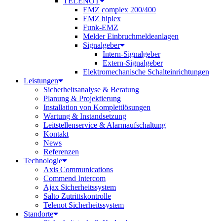
TELENOT
EMZ complex 200/400
EMZ hiplex
Funk-EMZ
Melder Einbruchmeldeanlagen
Signalgeber
Intern-Signalgeber
Extern-Signalgeber
Elektromechanische Schalteinrichtungen
Leistungen
Sicherheitsanalyse & Beratung
Planung & Projektierung​
Installation von Komplettlösungen
Wartung & Instandsetzung
Leitstellenservice & Alarmaufschaltung
Kontakt
News
Referenzen
Technologie
Axis Communications
Commend Intercom
Ajax Sicherheitssystem​
Salto Zutrittskontrolle
Telenot Sicherheitssystem
Standorte