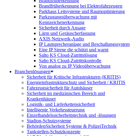
Brandfrüherkennung
Brandfrüherkennung bei Elektrofahrzeugen
Parkhaus Leitsysteme und Raumoptimierung
Parkzugangsüberwachung mit
Kennzeichenerkennung
Sicherheit durch Ansage
Lärm und Geräuscherfassung
AXIS Netzwerk-Audio
IP Lautsprecheranlage und Beschallungssystem
Eine IP Sirene die schützt und warnt
Salto KS Cloud-Zutrittslösung
Salto KS Cloud-Zutrittskontrolle
Von analog zu IP Videoüberwachung
Branchenlösungen
Sicherheit für Kritische Infrastrukturen (KRITIS)
Energieinfrastrukturschutz und Sicherheit / KRITIS
Fahrzeugsicherheit für Autohäuser
Sicherheit im medizinischen Bereich und
Krankenhäuser
Logistik- und Lieferkettensicherheit
Intelligente Verkehrssteuerung
Einzelhandelssicherheitstechnik und -lösungen
Stadion-Schutzsysteme
BehördenSicherheit Systeme & PolizeiTechnik
Tankstellen-Schutzkonzepte​