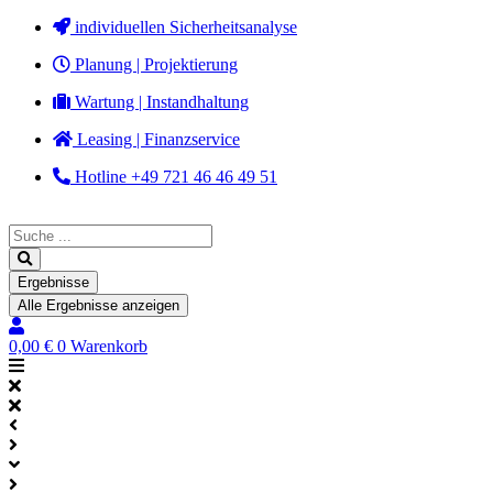
Zum
individuellen Sicherheitsanalyse
Inhalt
Planung | Projektierung
springen
Wartung | Instandhaltung
Leasing | Finanzservice
Hotline +49 721 46 46 49 51
Search
...
Ergebnisse
Alle Ergebnisse anzeigen
0,00
€
0
Warenkorb