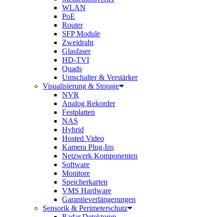
WLAN
PoE
Router
SFP Module
Zweidraht
Glasfaser
HD-TVI
Quads
Umschalter & Verstärker
Visualisierung & Storage
NVR
Analog Rekorder
Festplatten
NAS
Hybrid
Hosted Video
Kamera Plug-Ins
Netzwerk Komponenten
Software
Monitore
Speicherkarten
VMS Hardware
Garantieverlängerungen
Sensorik & Perimeterschutz
Radar Detektoren