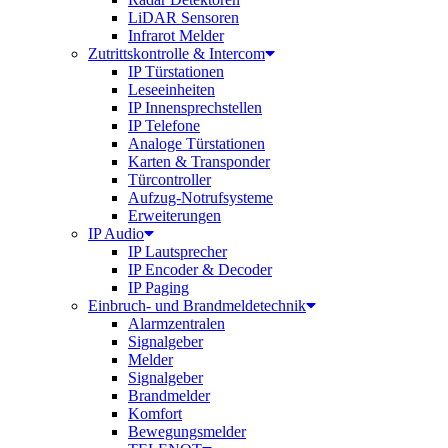
LiDAR Sensoren
Infrarot Melder
Zutrittskontrolle & Intercom
IP Türstationen
Leseeinheiten
IP Innensprechstellen
IP Telefone
Analoge Türstationen
Karten & Transponder
Türcontroller
Aufzug-Notrufsysteme
Erweiterungen
IP Audio
IP Lautsprecher
IP Encoder & Decoder
IP Paging
Einbruch- und Brandmeldetechnik
Alarmzentralen
Signalgeber
Melder
Signalgeber
Brandmelder
Komfort
Bewegungsmelder