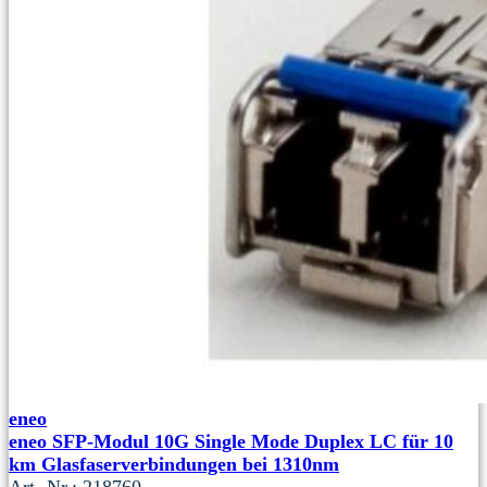
eneo
eneo SFP-Modul 10G Single Mode Duplex LC für 10
km Glasfaserverbindungen bei 1310nm
Art.-Nr.: 218760