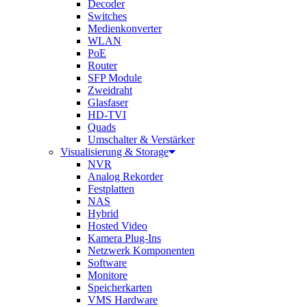
Decoder
Switches
Medienkonverter
WLAN
PoE
Router
SFP Module
Zweidraht
Glasfaser
HD-TVI
Quads
Umschalter & Verstärker
Visualisierung & Storage
NVR
Analog Rekorder
Festplatten
NAS
Hybrid
Hosted Video
Kamera Plug-Ins
Netzwerk Komponenten
Software
Monitore
Speicherkarten
VMS Hardware