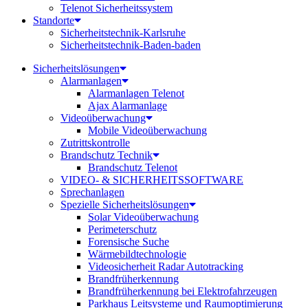
Telenot Sicherheitssystem
Standorte
Sicherheitstechnik-Karlsruhe
Sicherheitstechnik-Baden-baden
Sicherheitslösungen
Alarmanlagen
Alarmanlagen Telenot
Ajax Alarmanlage
Videoüberwachung
Mobile Videoüberwachung
Zutrittskontrolle
Brandschutz Technik
Brandschutz Telenot
VIDEO- & SICHERHEITSSOFTWARE
Sprechanlagen
Spezielle Sicherheitslösungen
Solar Videoüberwachung
Perimeterschutz
Forensische Suche
Wärmebildtechnologie
Videosicherheit Radar Autotracking​
Brandfrüherkennung
Brandfrüherkennung bei Elektrofahrzeugen
Parkhaus Leitsysteme und Raumoptimierung