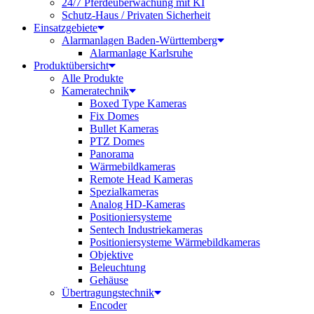
24/7 Pferdeüberwachung mit KI
Schutz-Haus / Privaten Sicherheit
Einsatzgebiete
Alarmanlagen Baden-Württemberg
Alarmanlage Karlsruhe
Produktübersicht
Alle Produkte
Kameratechnik
Boxed Type Kameras
Fix Domes
Bullet Kameras
PTZ Domes
Panorama
Wärmebildkameras
Remote Head Kameras
Spezialkameras
Analog HD-Kameras
Positioniersysteme
Sentech Industriekameras
Positioniersysteme Wärmebildkameras
Objektive
Beleuchtung
Gehäuse
Übertragungstechnik
Encoder