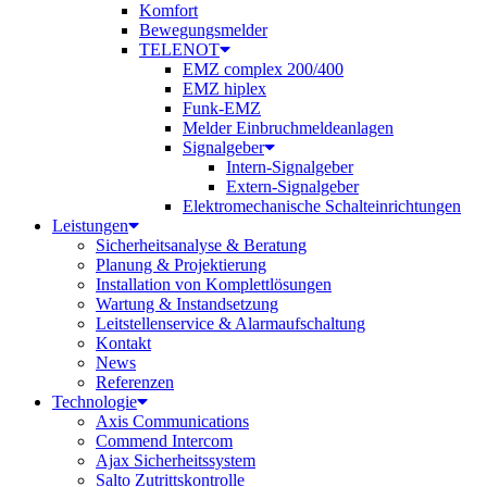
Komfort
Bewegungsmelder
TELENOT
EMZ complex 200/400
EMZ hiplex
Funk-EMZ
Melder Einbruchmeldeanlagen
Signalgeber
Intern-Signalgeber
Extern-Signalgeber
Elektromechanische Schalteinrichtungen
Leistungen
Sicherheitsanalyse & Beratung
Planung & Projektierung​
Installation von Komplettlösungen
Wartung & Instandsetzung
Leitstellenservice & Alarmaufschaltung
Kontakt
News
Referenzen
Technologie
Axis Communications
Commend Intercom
Ajax Sicherheitssystem​
Salto Zutrittskontrolle