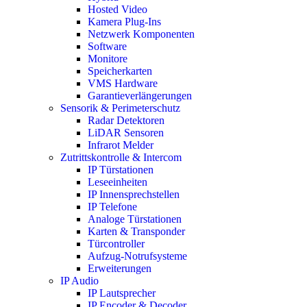
Hosted Video
Kamera Plug-Ins
Netzwerk Komponenten
Software
Monitore
Speicherkarten
VMS Hardware
Garantieverlängerungen
Sensorik & Perimeterschutz
Radar Detektoren
LiDAR Sensoren
Infrarot Melder
Zutrittskontrolle & Intercom
IP Türstationen
Leseeinheiten
IP Innensprechstellen
IP Telefone
Analoge Türstationen
Karten & Transponder
Türcontroller
Aufzug-Notrufsysteme
Erweiterungen
IP Audio
IP Lautsprecher
IP Encoder & Decoder