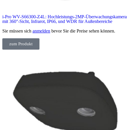
i-Pro WV-S66300-Z4L: Hochleistungs-2MP-Überwachungskamera
mit 360°-Sicht, Infrarot, IP66, und WDR für Außenbereiche
Sie müssen sich
anmelden
bevor Sie die Preise sehen können.
zum Produkt