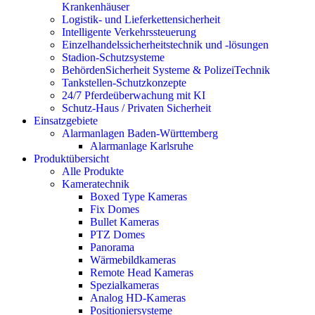
Krankenhäuser
Logistik- und Lieferkettensicherheit
Intelligente Verkehrssteuerung
Einzelhandelssicherheitstechnik und -lösungen
Stadion-Schutzsysteme
BehördenSicherheit Systeme & PolizeiTechnik
Tankstellen-Schutzkonzepte​
24/7 Pferdeüberwachung mit KI
Schutz-Haus / Privaten Sicherheit
Einsatzgebiete
Alarmanlagen Baden-Württemberg
Alarmanlage Karlsruhe
Produktübersicht
Alle Produkte
Kameratechnik
Boxed Type Kameras
Fix Domes
Bullet Kameras
PTZ Domes
Panorama
Wärmebildkameras
Remote Head Kameras
Spezialkameras
Analog HD-Kameras
Positioniersysteme