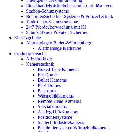
Intelligente Verkehrssteuerung
Einzelhandelssicherheitstechnik und -lösungen
Stadion-Schutzsysteme
BehördenSicherheit Systeme & PolizeiTechnik
Tankstellen-Schutzkonzepte​
24/7 Pferdeüberwachung mit KI
Schutz-Haus / Privaten Sicherheit
Einsatzgebiete
Alarmanlagen Baden-Württemberg
Alarmanlage Karlsruhe
Produktübersicht
Alle Produkte
Kameratechnik
Boxed Type Kameras
Fix Domes
Bullet Kameras
PTZ Domes
Panorama
Wärmebildkameras
Remote Head Kameras
Spezialkameras
Analog HD-Kameras
Positioniersysteme
Sentech Industriekameras
Positioniersysteme Wärmebildkameras