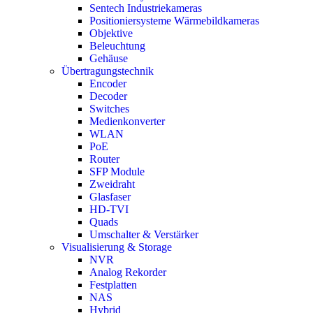
Sentech Industriekameras
Positioniersysteme Wärmebildkameras
Objektive
Beleuchtung
Gehäuse
Übertragungstechnik
Encoder
Decoder
Switches
Medienkonverter
WLAN
PoE
Router
SFP Module
Zweidraht
Glasfaser
HD-TVI
Quads
Umschalter & Verstärker
Visualisierung & Storage
NVR
Analog Rekorder
Festplatten
NAS
Hybrid