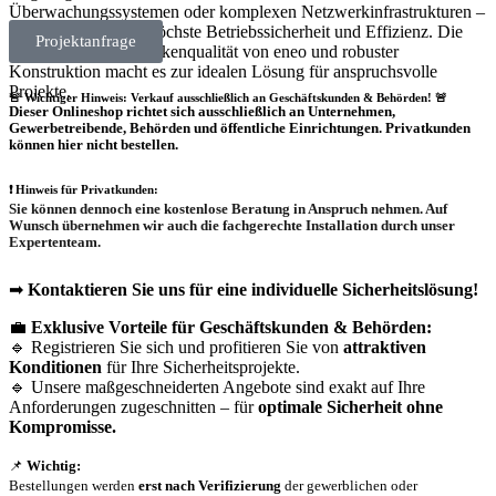
Überwachungssystemen oder komplexen Netzwerkinfrastrukturen –
dieses Modul bietet höchste Betriebssicherheit und Effizienz. Die
Projektanfrage
Kombination aus Markenqualität von eneo und robuster
Konstruktion macht es zur idealen Lösung für anspruchsvolle
Projekte.
🚨 Wichtiger Hinweis: Verkauf ausschließlich an Geschäftskunden & Behörden! 🚨
Dieser Onlineshop richtet sich
ausschließlich
an Unternehmen,
Gewerbetreibende, Behörden und öffentliche Einrichtungen.
Privatkunden
können hier nicht bestellen.
❗
Hinweis für Privatkunden:
Sie können dennoch eine
kostenlose Beratung
in Anspruch nehmen. Auf
Wunsch übernehmen wir auch die
fachgerechte Installation
durch unser
Expertenteam.
➡
Kontaktieren Sie uns für eine individuelle Sicherheitslösung!
💼
Exklusive Vorteile für Geschäftskunden & Behörden:
🔹 Registrieren Sie sich und profitieren Sie von
attraktiven
Konditionen
für Ihre Sicherheitsprojekte.
🔹 Unsere maßgeschneiderten Angebote sind exakt auf Ihre
Anforderungen zugeschnitten – für
optimale Sicherheit ohne
Kompromisse.
📌
Wichtig:
Bestellungen werden
erst nach Verifizierung
der gewerblichen oder