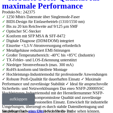
maximale Performance
Produkt-Nr.: 242375
✓
1250 Mbit/s Datenrate über Singlemode-Faser
✓
BIDI-Design für Einfaserbetrieb (1310/1550 nm)
✓
Bis zu 20 km Reichweite auf 9/125 μm SMF
✓
Optischer SC-Stecker
✓
Konform mit SFP MSA & SFF-8472
✓
Digitale Diagnose (DDM/DOM) integriert
✓
Einzelne +3,3-V-Stromversorgung erforderlich
✓
Metallgehäuse reduziert EMI-Störungen
✓
Großer Temperaturbereich: -40°C bis +85°C (Industrie)
✓
TX-Fehler- und LOS-Erkennung unterstützt
✓
Niedriger Stromverbrauch (max. 300 mA)
✓
RoHS-konform und bleifreie Montage
✓ Hochleistungs-Industriemodul für professionelle Anwendungen
✓ Robuste Profi-Qualität für dauerhaften Einsatz ✓ Maximale
Performance und zuverlässige Stabilität ✓ Ideal für anspruchsvolle
Sicherheits- und Netzwerklösungen Das eneo NSFP-20000SSC
Hochleistungs-Industriemodul mit der Herstellernummer NSFP-
20000SSC steht für kompromisslose Qualität und zuverlässige
aufklappen
Performance im professionellen Einsatz. Entwickelt für industrielle
Umgebungen, überzeugt es durch stabile Datenübertragung und
langlebige Bauweise. Ob in Sicherheits- und
Sie müssen sich
anmelden
bevor Sie die Preise sehen können.