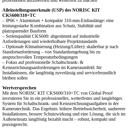
professionell aufzuwerten und wetterfest zu machen
Alleinstellungsmerkmale (USP) des NORISC KIT
CKS600/310+TC
– IP66 + Aluminium + kompakte 310-mm-Einbaulänge: eine
leistungsstarke Kombination aus Schutz, Stabilität und
platzsparender Bauform
– Serienqualität CKS600: abgestimmt auf industrielle
Anforderungen und wiederholbare Projektstandards
– Optionale Klimatisierung (Heizung/Lüfter): skalierbar je nach
Standortanforderung – von Standardumgebung bis zu
anspruchsvollen Temperaturbedingungen
– Fokus auf professionelle Schaltschrank- &
Kennzeichnungsanforderungen im Kameraumfeld: für
Installationen, die langfristig zuverlässig und servicefreundlich
bleiben sollen
Wertversprechen
Mit dem NORISC KIT CKS600/310+TC von Global Proof
investieren Sie in ein professionelles, wetterfestes und langlebiges
System für Schaltschrank- und Kennzeichnungsaufgaben in der
Kameratechnik. Das Ergebnis: höhere Betriebssicherheit, sauberere
Installationen, bessere Schutzwirkung und eine Lösung, die sich im
Außeneinsatz langfristig bezahlt macht – robust, kompakt und
praxisgerecht.