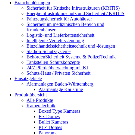
Branchenlösungen
Sicherheit für Kritische Infrastrukturen (KRITIS)
Energieinfrastrukturschutz und Sicherheit / KRITIS
Fahrzeugsicherheit für Autohäuser
Sicherheit im medizinischen Bereich und
Krankenhäuser
Logistik- und Lieferkettensicherheit
Intelligente Verkehrssteuerung
Einzelhandelssicherheitstechnik und -lösungen
Stadion-Schutzsysteme
BehördenSicherheit Systeme & PolizeiTechnik
Tankstellen-Schutzkonzepte​
24/7 Pferdeüberwachung mit KI
Schutz-Haus / Privaten Sicherheit
Einsatzgebiete
Alarmanlagen Baden-Württemberg
Alarmanlage Karlsruhe
Produktübersicht
Alle Produkte
Kameratechnik
Boxed Type Kameras
Fix Domes
Bullet Kameras
PTZ Domes
Panorama