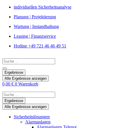
Zum
individuellen Sicherheitsanalyse
Inhalt
Planung | Projektierung
springen
Wartung | Instandhaltung
Leasing | Finanzservice
Hotline +49 721 46 46 49 51
Search
...
Ergebnisse
Alle Ergebnisse anzeigen
0,00
€
0
Warenkorb
Search
...
Ergebnisse
Alle Ergebnisse anzeigen
Sicherheitslösungen
Alarmanlagen
Alarmanlagen Telenot