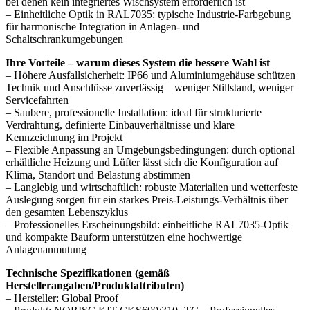
bei denen kein integriertes Wischsystem erforderlich ist
– Einheitliche Optik in RAL7035: typische Industrie-Farbgebung
für harmonische Integration in Anlagen- und
Schaltschrankumgebungen
Ihre Vorteile – warum dieses System die bessere Wahl ist
– Höhere Ausfallsicherheit: IP66 und Aluminiumgehäuse schützen
Technik und Anschlüsse zuverlässig – weniger Stillstand, weniger
Servicefahrten
– Saubere, professionelle Installation: ideal für strukturierte
Verdrahtung, definierte Einbauverhältnisse und klare
Kennzeichnung im Projekt
– Flexible Anpassung an Umgebungsbedingungen: durch optional
erhältliche Heizung und Lüfter lässt sich die Konfiguration auf
Klima, Standort und Belastung abstimmen
– Langlebig und wirtschaftlich: robuste Materialien und wetterfeste
Auslegung sorgen für ein starkes Preis-Leistungs-Verhältnis über
den gesamten Lebenszyklus
– Professionelles Erscheinungsbild: einheitliche RAL7035-Optik
und kompakte Bauform unterstützen eine hochwertige
Anlagenanmutung
Technische Spezifikationen (gemäß
Herstellerangaben/Produktattributen)
– Hersteller: Global Proof