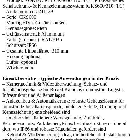
– Produkt: NORISC KIT CKS600/310+TC – Professionelles
Schaltschrank- & Kennzeichnungssystem (CKS600/310+TC)
– Artikelnummer: 241139
– Serie: CKS600
– Montage/Typ: Gehäuse außen
– Gehäusegröße: klein
– Gehäusematerial: Aluminium
– Farbe (Gehäuse): RAL7035
– Schutzart: IP66
– Gesamte Einbaulänge: 310 mm
– Heizung: optional
– Lüfter: optional
– Wischer: nein
Einsatzbereiche – typische Anwendungen in der Praxis
– Kameratechnik & Videoüberwachung: Schutz- und
Installationsgehäuse für Boxed Kameras in Industrie, Logistik,
Infrastruktur und Außenanlagen
– Anlagenbau & Automatisierung: robuste Gehäuselösung für
industrielle Installationspunkte, an denen Schutz, Ordnung und
Kennzeichnung entscheidend sind
– Outdoor-Installationen: Werksgelände, Zufahrten,
Perimeterschutz, Parkflächen, kritische Infrastrukturen – überall
dort, wo IP66 und robuste Materialien gefordert sind
– Retrofit & Modernisierung: ideal, um bestehende Installationen