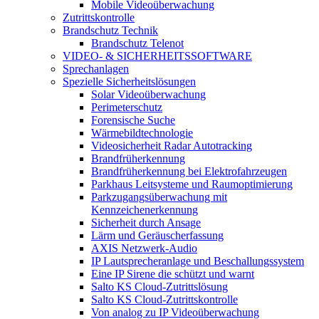
Mobile Videoüberwachung
Zutrittskontrolle
Brandschutz Technik
Brandschutz Telenot
VIDEO- & SICHERHEITSSOFTWARE
Sprechanlagen
Spezielle Sicherheitslösungen
Solar Videoüberwachung
Perimeterschutz
Forensische Suche
Wärmebildtechnologie
Videosicherheit Radar Autotracking​
Brandfrüherkennung
Brandfrüherkennung bei Elektrofahrzeugen
Parkhaus Leitsysteme und Raumoptimierung
Parkzugangsüberwachung mit
Kennzeichenerkennung
Sicherheit durch Ansage
Lärm und Geräuscherfassung
AXIS Netzwerk-Audio
IP Lautsprecheranlage und Beschallungssystem
Eine IP Sirene die schützt und warnt
Salto KS Cloud-Zutrittslösung
Salto KS Cloud-Zutrittskontrolle
Von analog zu IP Videoüberwachung