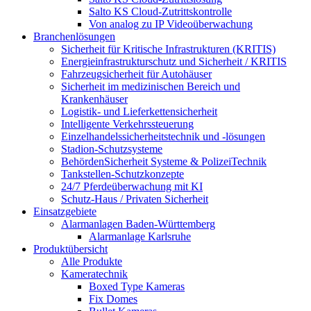
Salto KS Cloud-Zutrittskontrolle
Von analog zu IP Videoüberwachung
Branchenlösungen
Sicherheit für Kritische Infrastrukturen (KRITIS)
Energieinfrastrukturschutz und Sicherheit / KRITIS
Fahrzeugsicherheit für Autohäuser
Sicherheit im medizinischen Bereich und
Krankenhäuser
Logistik- und Lieferkettensicherheit
Intelligente Verkehrssteuerung
Einzelhandelssicherheitstechnik und -lösungen
Stadion-Schutzsysteme
BehördenSicherheit Systeme & PolizeiTechnik
Tankstellen-Schutzkonzepte​
24/7 Pferdeüberwachung mit KI
Schutz-Haus / Privaten Sicherheit
Einsatzgebiete
Alarmanlagen Baden-Württemberg
Alarmanlage Karlsruhe
Produktübersicht
Alle Produkte
Kameratechnik
Boxed Type Kameras
Fix Domes