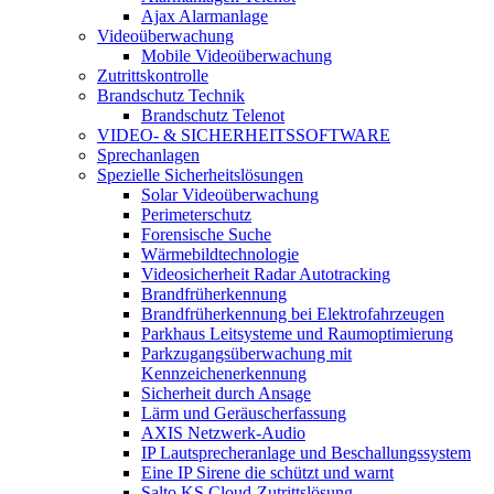
Ajax Alarmanlage
Videoüberwachung
Mobile Videoüberwachung
Zutrittskontrolle
Brandschutz Technik
Brandschutz Telenot
VIDEO- & SICHERHEITSSOFTWARE
Sprechanlagen
Spezielle Sicherheitslösungen
Solar Videoüberwachung
Perimeterschutz
Forensische Suche
Wärmebildtechnologie
Videosicherheit Radar Autotracking​
Brandfrüherkennung
Brandfrüherkennung bei Elektrofahrzeugen
Parkhaus Leitsysteme und Raumoptimierung
Parkzugangsüberwachung mit
Kennzeichenerkennung
Sicherheit durch Ansage
Lärm und Geräuscherfassung
AXIS Netzwerk-Audio
IP Lautsprecheranlage und Beschallungssystem
Eine IP Sirene die schützt und warnt
Salto KS Cloud-Zutrittslösung