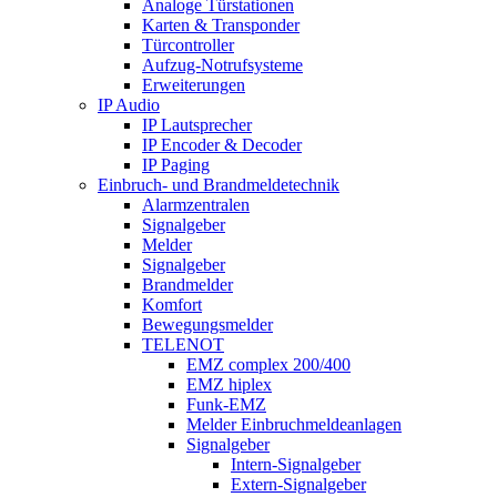
Analoge Türstationen
Karten & Transponder
Türcontroller
Aufzug-Notrufsysteme
Erweiterungen
IP Audio
IP Lautsprecher
IP Encoder & Decoder
IP Paging
Einbruch- und Brandmeldetechnik
Alarmzentralen
Signalgeber
Melder
Signalgeber
Brandmelder
Komfort
Bewegungsmelder
TELENOT
EMZ complex 200/400
EMZ hiplex
Funk-EMZ
Melder Einbruchmeldeanlagen
Signalgeber
Intern-Signalgeber
Extern-Signalgeber