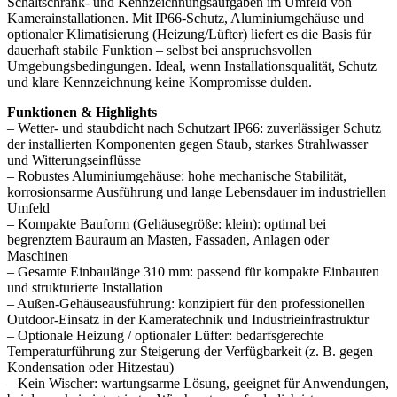
Schaltschrank- und Kennzeichnungsaufgaben im Umfeld von
Kamerainstallationen. Mit IP66-Schutz, Aluminiumgehäuse und
optionaler Klimatisierung (Heizung/Lüfter) liefert es die Basis für
dauerhaft stabile Funktion – selbst bei anspruchsvollen
Umgebungsbedingungen. Ideal, wenn Installationsqualität, Schutz
und klare Kennzeichnung keine Kompromisse dulden.
Funktionen & Highlights
– Wetter- und staubdicht nach Schutzart IP66: zuverlässiger Schutz
der installierten Komponenten gegen Staub, starkes Strahlwasser
und Witterungseinflüsse
– Robustes Aluminiumgehäuse: hohe mechanische Stabilität,
korrosionsarme Ausführung und lange Lebensdauer im industriellen
Umfeld
– Kompakte Bauform (Gehäusegröße: klein): optimal bei
begrenztem Bauraum an Masten, Fassaden, Anlagen oder
Maschinen
– Gesamte Einbaulänge 310 mm: passend für kompakte Einbauten
und strukturierte Installation
– Außen-Gehäuseausführung: konzipiert für den professionellen
Outdoor-Einsatz in der Kameratechnik und Industrieinfrastruktur
– Optionale Heizung / optionaler Lüfter: bedarfsgerechte
Temperaturführung zur Steigerung der Verfügbarkeit (z. B. gegen
Kondensation oder Hitzestau)
– Kein Wischer: wartungsarme Lösung, geeignet für Anwendungen,