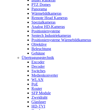
Bullet Kameras
PTZ Domes
Panorama
Wärmebildkameras
Remote Head Kameras
Spezialkameras
Analog HD-Kameras
Positioniersysteme
Sentech Industriekameras
Positioniersysteme Wärmebildkameras
Objektive
Beleuchtung
Gehäuse
Übertragungstechnik
Encoder
Decoder
Switches
Medienkonverter
WLAN
PoE
Router
SFP Module
Zweidraht
Glasfaser
HD-TVI