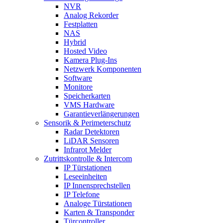
NVR
Analog Rekorder
Festplatten
NAS
Hybrid
Hosted Video
Kamera Plug-Ins
Netzwerk Komponenten
Software
Monitore
Speicherkarten
VMS Hardware
Garantieverlängerungen
Sensorik & Perimeterschutz
Radar Detektoren
LiDAR Sensoren
Infrarot Melder
Zutrittskontrolle & Intercom
IP Türstationen
Leseeinheiten
IP Innensprechstellen
IP Telefone
Analoge Türstationen
Karten & Transponder
Türcontroller