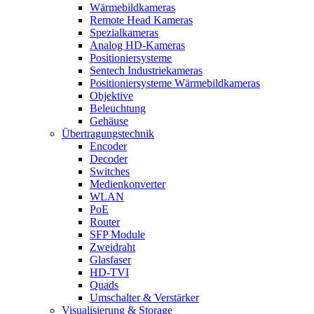
Wärmebildkameras
Remote Head Kameras
Spezialkameras
Analog HD-Kameras
Positioniersysteme
Sentech Industriekameras
Positioniersysteme Wärmebildkameras
Objektive
Beleuchtung
Gehäuse
Übertragungstechnik
Encoder
Decoder
Switches
Medienkonverter
WLAN
PoE
Router
SFP Module
Zweidraht
Glasfaser
HD-TVI
Quads
Umschalter & Verstärker
Visualisierung & Storage