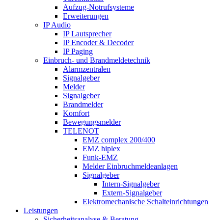
Aufzug-Notrufsysteme
Erweiterungen
IP Audio
IP Lautsprecher
IP Encoder & Decoder
IP Paging
Einbruch- und Brandmeldetechnik
Alarmzentralen
Signalgeber
Melder
Signalgeber
Brandmelder
Komfort
Bewegungsmelder
TELENOT
EMZ complex 200/400
EMZ hiplex
Funk-EMZ
Melder Einbruchmeldeanlagen
Signalgeber
Intern-Signalgeber
Extern-Signalgeber
Elektromechanische Schalteinrichtungen
Leistungen
Sicherheitsanalyse & Beratung