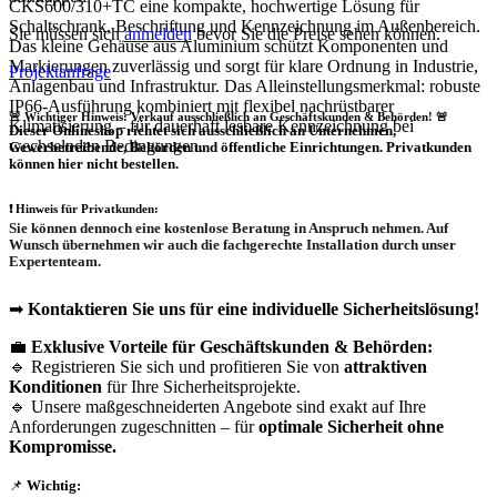
CKS600/310+TC eine kompakte, hochwertige Lösung für
Schaltschrank, Beschriftung und Kennzeichnung im Außenbereich.
Sie müssen sich
anmelden
bevor Sie die Preise sehen können.
Das kleine Gehäuse aus Aluminium schützt Komponenten und
Markierungen zuverlässig und sorgt für klare Ordnung in Industrie,
Projektanfrage
Anlagenbau und Infrastruktur. Das Alleinstellungsmerkmal: robuste
IP66-Ausführung kombiniert mit flexibel nachrüstbarer
🚨 Wichtiger Hinweis: Verkauf ausschließlich an Geschäftskunden & Behörden! 🚨
Klimatisierung – für dauerhaft lesbare Kennzeichnung bei
Dieser Onlineshop richtet sich
ausschließlich
an Unternehmen,
wechselnden Bedingungen.
Gewerbetreibende, Behörden und öffentliche Einrichtungen.
Privatkunden
können hier nicht bestellen.
❗
Hinweis für Privatkunden:
Sie können dennoch eine
kostenlose Beratung
in Anspruch nehmen. Auf
Wunsch übernehmen wir auch die
fachgerechte Installation
durch unser
Expertenteam.
➡
Kontaktieren Sie uns für eine individuelle Sicherheitslösung!
💼
Exklusive Vorteile für Geschäftskunden & Behörden:
🔹 Registrieren Sie sich und profitieren Sie von
attraktiven
Konditionen
für Ihre Sicherheitsprojekte.
🔹 Unsere maßgeschneiderten Angebote sind exakt auf Ihre
Anforderungen zugeschnitten – für
optimale Sicherheit ohne
Kompromisse.
📌
Wichtig: