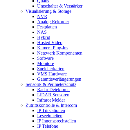
Quads
Umschalter & Verstärker
Visualisierung & Storage
NVR
Analog Rekorder
Festplatten
NAS
Hybrid
Hosted Video
Kamera Plug-Ins
Netzwerk Komponenten
Software
Monitore
Speicherkarten
VMS Hardware
Garantieverlängerungen
Sensorik & Perimeterschutz
Radar Detektoren
LiDAR Sensoren
Infrarot Melder
Zutrittskontrolle & Intercom
IP Türstationen
Leseeinheiten
IP Innensprechstellen
IP Telefone