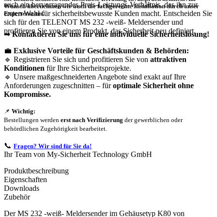
auch ein hervorragendes Preis-Leistungs-Verhältnis, das ihn zur
Wunsch übernehmen wir auch die
fachgerechte Installation
durch unser
ersten Wahl für sicherheitsbewusste Kunden macht. Entscheiden Sie
Expertenteam.
sich für den TELENOT MS 232 -weiß- Meldersender und
profitieren Sie von einem Produkt, das Sicherheit neu definiert.
➡
Kontaktieren Sie uns für eine individuelle Sicherheitslösung!
💼
Exklusive Vorteile für Geschäftskunden & Behörden:
🔹 Registrieren Sie sich und profitieren Sie von
attraktiven
Konditionen
für Ihre Sicherheitsprojekte.
🔹 Unsere maßgeschneiderten Angebote sind exakt auf Ihre
Anforderungen zugeschnitten – für
optimale Sicherheit ohne
Kompromisse.
📌
Wichtig:
Bestellungen werden
erst nach Verifizierung
der gewerblichen oder
behördlichen Zugehörigkeit bearbeitet.
📞
Fragen? Wir sind für Sie da!
Ihr Team von My-Sicherheit Technology GmbH
Produktbeschreibung
Eigenschaften
Downloads
Zubehör
Der MS 232 -weiß- Meldersender im Gehäusetyp K80 von