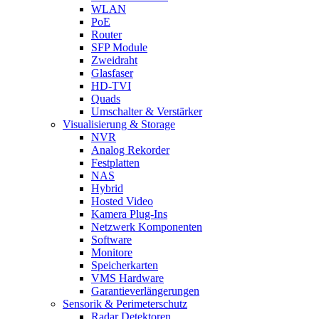
WLAN
PoE
Router
SFP Module
Zweidraht
Glasfaser
HD-TVI
Quads
Umschalter & Verstärker
Visualisierung & Storage
NVR
Analog Rekorder
Festplatten
NAS
Hybrid
Hosted Video
Kamera Plug-Ins
Netzwerk Komponenten
Software
Monitore
Speicherkarten
VMS Hardware
Garantieverlängerungen
Sensorik & Perimeterschutz
Radar Detektoren