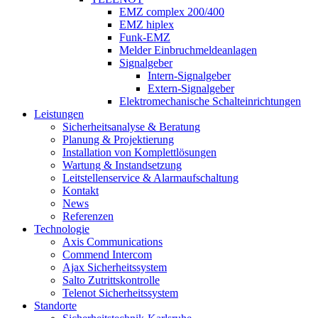
EMZ complex 200/400
EMZ hiplex
Funk-EMZ
Melder Einbruchmeldeanlagen
Signalgeber
Intern-Signalgeber
Extern-Signalgeber
Elektromechanische Schalteinrichtungen
Leistungen
Sicherheitsanalyse & Beratung
Planung & Projektierung​
Installation von Komplettlösungen
Wartung & Instandsetzung
Leitstellenservice & Alarmaufschaltung
Kontakt
News
Referenzen
Technologie
Axis Communications
Commend Intercom
Ajax Sicherheitssystem​
Salto Zutrittskontrolle
Telenot Sicherheitssystem
Standorte