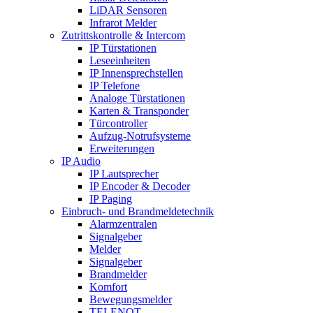
LiDAR Sensoren
Infrarot Melder
Zutrittskontrolle & Intercom
IP Türstationen
Leseeinheiten
IP Innensprechstellen
IP Telefone
Analoge Türstationen
Karten & Transponder
Türcontroller
Aufzug-Notrufsysteme
Erweiterungen
IP Audio
IP Lautsprecher
IP Encoder & Decoder
IP Paging
Einbruch- und Brandmeldetechnik
Alarmzentralen
Signalgeber
Melder
Signalgeber
Brandmelder
Komfort
Bewegungsmelder
TELENOT