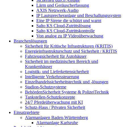
Sicherheit durch Ansage
Lärm und Geräuscherfassung
AXIS Netzwerk-Audio
IP Lautsprecheranlage und Beschallungssystem
Eine IP Sirene die schützt und warnt
Salto KS Cloud-Zutrittslösung
Salto KS Cloud-Zutrittskontrolle
Von analog zu IP Videoüberwachung
Branchenlösungen
Sicherheit für Kritische Infrastrukturen (KRITIS)
Energieinfrastrukturschutz und Sicherheit / KRITIS
Fahrzeugsicherheit für Autohäuser
Sicherheit im medizinischen Bereich und
Krankenhäuser
Logistik- und Lieferkettensicherheit
Intelligente Verkehrssteuerung
Einzelhandelssicherheitstechnik und -lösungen
Stadion-Schutzsysteme
BehördenSicherheit Systeme & PolizeiTechnik
Tankstellen-Schutzkonzepte​
24/7 Pferdeüberwachung mit KI
Schutz-Haus / Privaten Sicherheit
Einsatzgebiete
Alarmanlagen Baden-Württemberg
Alarmanlage Karlsruhe