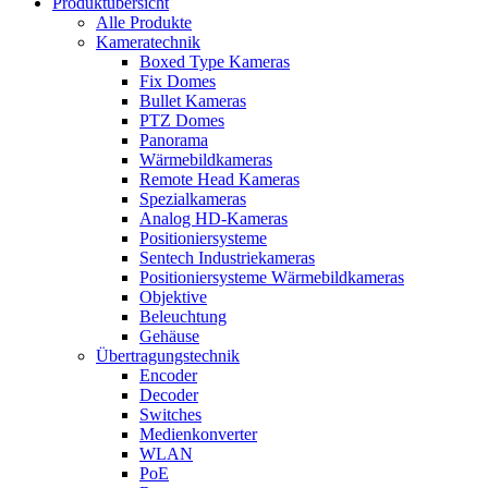
Produktübersicht
Alle Produkte
Kameratechnik
Boxed Type Kameras
Fix Domes
Bullet Kameras
PTZ Domes
Panorama
Wärmebildkameras
Remote Head Kameras
Spezialkameras
Analog HD-Kameras
Positioniersysteme
Sentech Industriekameras
Positioniersysteme Wärmebildkameras
Objektive
Beleuchtung
Gehäuse
Übertragungstechnik
Encoder
Decoder
Switches
Medienkonverter
WLAN
PoE