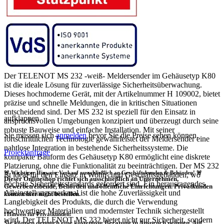
Der TELENOT MS 232 -weiß- Meldersender im Gehäusetyp K80
ist die ideale Lösung für zuverlässige Sicherheitsüberwachung.
Dieses hochmoderne Gerät, mit der Artikelnummer H 109002, bietet
präzise und schnelle Meldungen, die in kritischen Situationen
entscheidend sind. Der MS 232 ist speziell für den Einsatz in
aufklappen
anspruchsvollen Umgebungen konzipiert und überzeugt durch seine
robuste Bauweise und einfache Installation. Mit seiner
Sie müssen sich
anmelden
bevor Sie die Preise sehen können.
fortschrittlichen Technologie gewährleistet der Meldersender eine
nahtlose Integration in bestehende Sicherheitssysteme. Die
Projektanfrage
kompakte Bauform des Gehäusetyp K80 ermöglicht eine diskrete
Platzierung, ohne die Funktionalität zu beeinträchtigen. Der MS 232
🚨 Wichtiger Hinweis: Verkauf ausschließlich an Geschäftskunden & Behörden! 🚨
ist ideal für den Einsatz in Wohn- und Geschäftsgebäuden, wo
Dieser Onlineshop richtet sich
ausschließlich
an Unternehmen,
höchste Sicherheitsstandards gefordert sind. Ein herausragendes
Gewerbetreibende, Behörden und öffentliche Einrichtungen.
Privatkunden
Alleinstellungsmerkmal ist die hohe Zuverlässigkeit und
können hier nicht bestellen.
Langlebigkeit des Produkts, die durch die Verwendung
hochwertiger Materialien und modernster Technik sichergestellt
❗
Hinweis für Privatkunden:
wird. Der TELENOT MS 232 bietet nicht nur Sicherheit, sondern
Sie können dennoch eine
kostenlose Beratung
in Anspruch nehmen. Auf