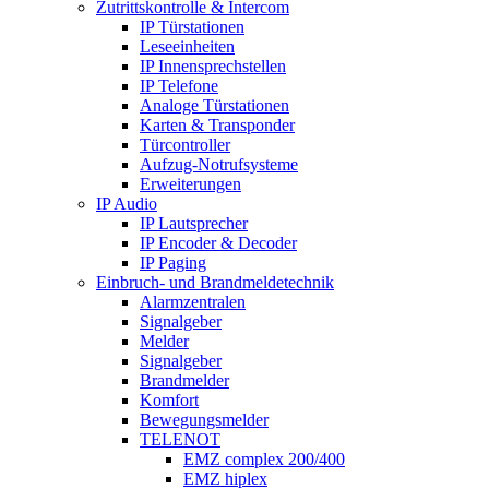
Zutrittskontrolle & Intercom
IP Türstationen
Leseeinheiten
IP Innensprechstellen
IP Telefone
Analoge Türstationen
Karten & Transponder
Türcontroller
Aufzug-Notrufsysteme
Erweiterungen
IP Audio
IP Lautsprecher
IP Encoder & Decoder
IP Paging
Einbruch- und Brandmeldetechnik
Alarmzentralen
Signalgeber
Melder
Signalgeber
Brandmelder
Komfort
Bewegungsmelder
TELENOT
EMZ complex 200/400
EMZ hiplex