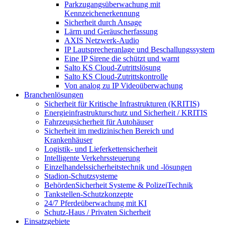
Parkzugangsüberwachung mit
Kennzeichenerkennung
Sicherheit durch Ansage
Lärm und Geräuscherfassung
AXIS Netzwerk-Audio
IP Lautsprecheranlage und Beschallungssystem
Eine IP Sirene die schützt und warnt
Salto KS Cloud-Zutrittslösung
Salto KS Cloud-Zutrittskontrolle
Von analog zu IP Videoüberwachung
Branchenlösungen
Sicherheit für Kritische Infrastrukturen (KRITIS)
Energieinfrastrukturschutz und Sicherheit / KRITIS
Fahrzeugsicherheit für Autohäuser
Sicherheit im medizinischen Bereich und
Krankenhäuser
Logistik- und Lieferkettensicherheit
Intelligente Verkehrssteuerung
Einzelhandelssicherheitstechnik und -lösungen
Stadion-Schutzsysteme
BehördenSicherheit Systeme & PolizeiTechnik
Tankstellen-Schutzkonzepte​
24/7 Pferdeüberwachung mit KI
Schutz-Haus / Privaten Sicherheit
Einsatzgebiete