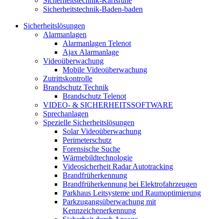
Sicherheitstechnik-Karlsruhe
Sicherheitstechnik-Baden-baden
Sicherheitslösungen
Alarmanlagen
Alarmanlagen Telenot
Ajax Alarmanlage
Videoüberwachung
Mobile Videoüberwachung
Zutrittskontrolle
Brandschutz Technik
Brandschutz Telenot
VIDEO- & SICHERHEITSSOFTWARE
Sprechanlagen
Spezielle Sicherheitslösungen
Solar Videoüberwachung
Perimeterschutz
Forensische Suche
Wärmebildtechnologie
Videosicherheit Radar Autotracking​
Brandfrüherkennung
Brandfrüherkennung bei Elektrofahrzeugen
Parkhaus Leitsysteme und Raumoptimierung
Parkzugangsüberwachung mit
Kennzeichenerkennung