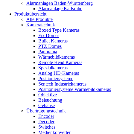
Alarmanlagen Baden-Württemberg
Alarmanlage Karlsruhe
Produktübersicht
Alle Produkte
Kameratechnik
Boxed Type Kameras
Fix Domes
Bullet Kameras
PTZ Domes
Panorama
Wärmebildkameras
Remote Head Kameras
Spezialkameras
Analog HD-Kameras
Positioniersysteme
Sentech Industriekameras
Positioniersysteme Wärmebildkameras
Objektive
Beleuchtung
Gehäuse
Übertragungstechnik
Encoder
Decoder
Switches
Medienkonverter