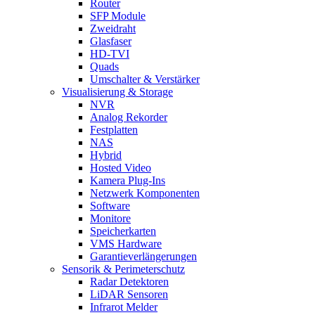
Router
SFP Module
Zweidraht
Glasfaser
HD-TVI
Quads
Umschalter & Verstärker
Visualisierung & Storage
NVR
Analog Rekorder
Festplatten
NAS
Hybrid
Hosted Video
Kamera Plug-Ins
Netzwerk Komponenten
Software
Monitore
Speicherkarten
VMS Hardware
Garantieverlängerungen
Sensorik & Perimeterschutz
Radar Detektoren
LiDAR Sensoren
Infrarot Melder