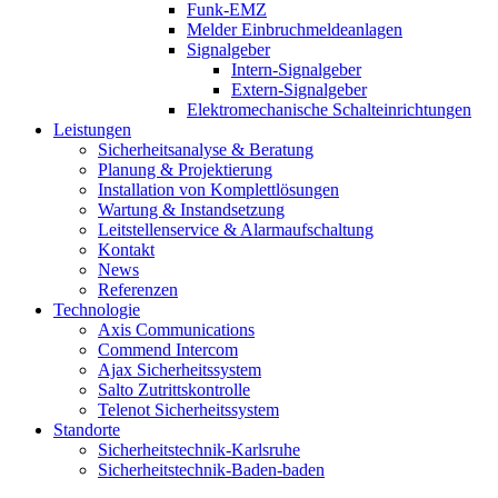
Funk-EMZ
Melder Einbruchmeldeanlagen
Signalgeber
Intern-Signalgeber
Extern-Signalgeber
Elektromechanische Schalteinrichtungen
Leistungen
Sicherheitsanalyse & Beratung
Planung & Projektierung​
Installation von Komplettlösungen
Wartung & Instandsetzung
Leitstellenservice & Alarmaufschaltung
Kontakt
News
Referenzen
Technologie
Axis Communications
Commend Intercom
Ajax Sicherheitssystem​
Salto Zutrittskontrolle
Telenot Sicherheitssystem
Standorte
Sicherheitstechnik-Karlsruhe
Sicherheitstechnik-Baden-baden