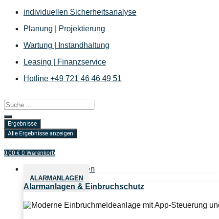
Zum
individuellen Sicherheitsanalyse
Inhalt
Planung | Projektierung
springen
Wartung | Instandhaltung
Leasing | Finanzservice
Hotline +49 721 46 46 49 51
Search
...
Ergebnisse
Alle Ergebnisse anzeigen
0,00
€
0
Warenkorb
Sicherheitslösungen
ALARMANLAGEN
Alarmanlagen & Einbruchschutz