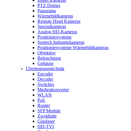
Bullet Kameras
PTZ Domes
Panorama
Wärmebildkameras
Remote Head Kameras
Spezialkameras
Analog HD-Kameras
Positioniersysteme
Sentech Industriekameras
Positioniersysteme Wärmebildkameras
Objektive
Beleuchtung
Gehäuse
Übertragungstechnik
Encoder
Decoder
Switches
Medienkonverter
WLAN
PoE
Router
SFP Module
Zweidraht
Glasfaser
HD-TVI