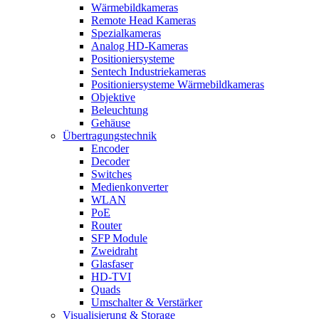
Wärmebildkameras
Remote Head Kameras
Spezialkameras
Analog HD-Kameras
Positioniersysteme
Sentech Industriekameras
Positioniersysteme Wärmebildkameras
Objektive
Beleuchtung
Gehäuse
Übertragungstechnik
Encoder
Decoder
Switches
Medienkonverter
WLAN
PoE
Router
SFP Module
Zweidraht
Glasfaser
HD-TVI
Quads
Umschalter & Verstärker
Visualisierung & Storage