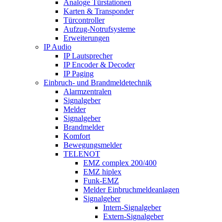
Analoge Türstationen
Karten & Transponder
Türcontroller
Aufzug-Notrufsysteme
Erweiterungen
IP Audio
IP Lautsprecher
IP Encoder & Decoder
IP Paging
Einbruch- und Brandmeldetechnik
Alarmzentralen
Signalgeber
Melder
Signalgeber
Brandmelder
Komfort
Bewegungsmelder
TELENOT
EMZ complex 200/400
EMZ hiplex
Funk-EMZ
Melder Einbruchmeldeanlagen
Signalgeber
Intern-Signalgeber
Extern-Signalgeber