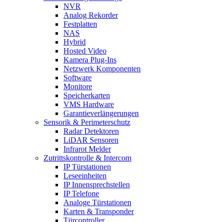
NVR
Analog Rekorder
Festplatten
NAS
Hybrid
Hosted Video
Kamera Plug-Ins
Netzwerk Komponenten
Software
Monitore
Speicherkarten
VMS Hardware
Garantieverlängerungen
Sensorik & Perimeterschutz
Radar Detektoren
LiDAR Sensoren
Infrarot Melder
Zutrittskontrolle & Intercom
IP Türstationen
Leseeinheiten
IP Innensprechstellen
IP Telefone
Analoge Türstationen
Karten & Transponder
Türcontroller