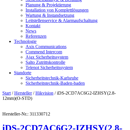
Planung & Projektierung​
Installation von Komplettlösungen
Wartung & Instandsetzung
Leitstellenservice & Alarmaufschaltung
Kontakt
News
Referenzen
Technologie
Axis Communications
Commend Intercom
Ajax Sicherheitssystem​
Salto Zutrittskontrolle
Telenot Sicherheitssystem
Standorte
Sicherheitstechnik-Karlsruhe
Sicherheitstechnik-Baden-baden
Start
/
Hersteller
/
Hikvision
/ iDS-2CD7AC6G2-IZHSY(2.8-
12mm)(O-STD)
Hersteller-Nr.: 311330712
iDS-2CD7AC6G2-IZHSY(2.8-