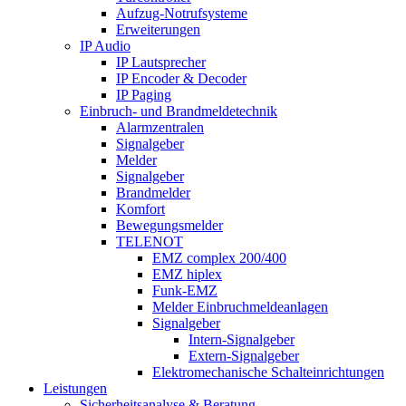
Aufzug-Notrufsysteme
Erweiterungen
IP Audio
IP Lautsprecher
IP Encoder & Decoder
IP Paging
Einbruch- und Brandmeldetechnik
Alarmzentralen
Signalgeber
Melder
Signalgeber
Brandmelder
Komfort
Bewegungsmelder
TELENOT
EMZ complex 200/400
EMZ hiplex
Funk-EMZ
Melder Einbruchmeldeanlagen
Signalgeber
Intern-Signalgeber
Extern-Signalgeber
Elektromechanische Schalteinrichtungen
Leistungen
Sicherheitsanalyse & Beratung