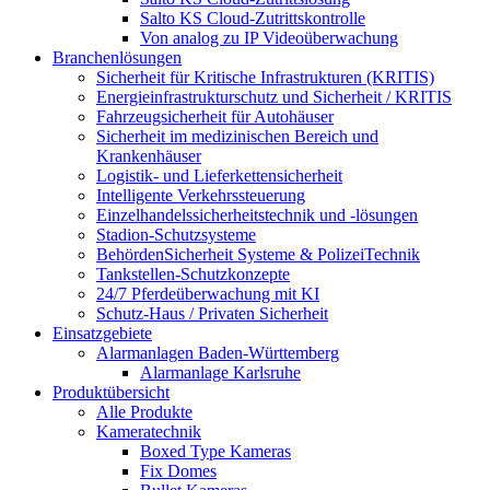
Salto KS Cloud-Zutrittskontrolle
Von analog zu IP Videoüberwachung
Branchenlösungen
Sicherheit für Kritische Infrastrukturen (KRITIS)
Energieinfrastrukturschutz und Sicherheit / KRITIS
Fahrzeugsicherheit für Autohäuser
Sicherheit im medizinischen Bereich und
Krankenhäuser
Logistik- und Lieferkettensicherheit
Intelligente Verkehrssteuerung
Einzelhandelssicherheitstechnik und -lösungen
Stadion-Schutzsysteme
BehördenSicherheit Systeme & PolizeiTechnik
Tankstellen-Schutzkonzepte​
24/7 Pferdeüberwachung mit KI
Schutz-Haus / Privaten Sicherheit
Einsatzgebiete
Alarmanlagen Baden-Württemberg
Alarmanlage Karlsruhe
Produktübersicht
Alle Produkte
Kameratechnik
Boxed Type Kameras
Fix Domes