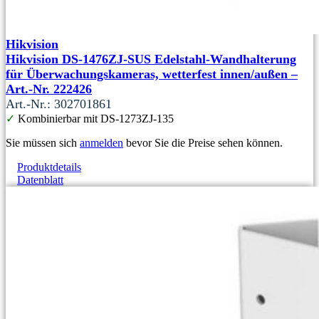
Hikvision
Hikvision DS-1476ZJ-SUS Edelstahl-Wandhalterung
für Überwachungskameras, wetterfest innen/außen –
Art.-Nr. 222426
Art.-Nr.: 302701861
✓
Kombinierbar mit DS-1273ZJ-135
Sie müssen sich
anmelden
bevor Sie die Preise sehen können.
Produktdetails
Datenblatt