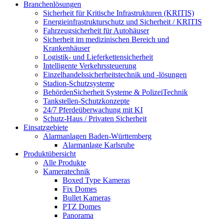
Branchenlösungen
Sicherheit für Kritische Infrastrukturen (KRITIS)
Energieinfrastrukturschutz und Sicherheit / KRITIS
Fahrzeugsicherheit für Autohäuser
Sicherheit im medizinischen Bereich und
Krankenhäuser
Logistik- und Lieferkettensicherheit
Intelligente Verkehrssteuerung
Einzelhandelssicherheitstechnik und -lösungen
Stadion-Schutzsysteme
BehördenSicherheit Systeme & PolizeiTechnik
Tankstellen-Schutzkonzepte​
24/7 Pferdeüberwachung mit KI
Schutz-Haus / Privaten Sicherheit
Einsatzgebiete
Alarmanlagen Baden-Württemberg
Alarmanlage Karlsruhe
Produktübersicht
Alle Produkte
Kameratechnik
Boxed Type Kameras
Fix Domes
Bullet Kameras
PTZ Domes
Panorama