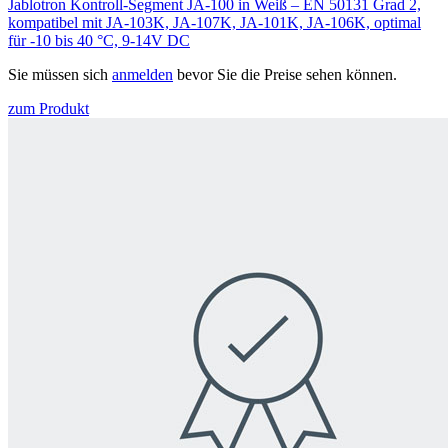
Jablotron Kontroll-Segment JA-100 in Weiß – EN 50131 Grad 2,
kompatibel mit JA-103K, JA-107K, JA-101K, JA-106K, optimal
für -10 bis 40 °C, 9-14V DC
Sie müssen sich
anmelden
bevor Sie die Preise sehen können.
zum Produkt