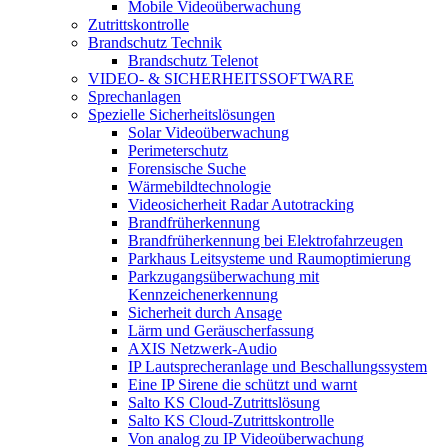
Mobile Videoüberwachung
Zutrittskontrolle
Brandschutz Technik
Brandschutz Telenot
VIDEO- & SICHERHEITSSOFTWARE
Sprechanlagen
Spezielle Sicherheitslösungen
Solar Videoüberwachung
Perimeterschutz
Forensische Suche
Wärmebildtechnologie
Videosicherheit Radar Autotracking​
Brandfrüherkennung
Brandfrüherkennung bei Elektrofahrzeugen
Parkhaus Leitsysteme und Raumoptimierung
Parkzugangsüberwachung mit
Kennzeichenerkennung
Sicherheit durch Ansage
Lärm und Geräuscherfassung
AXIS Netzwerk-Audio
IP Lautsprecheranlage und Beschallungssystem
Eine IP Sirene die schützt und warnt
Salto KS Cloud-Zutrittslösung
Salto KS Cloud-Zutrittskontrolle
Von analog zu IP Videoüberwachung