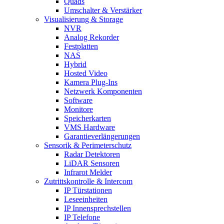
Quads
Umschalter & Verstärker
Visualisierung & Storage
NVR
Analog Rekorder
Festplatten
NAS
Hybrid
Hosted Video
Kamera Plug-Ins
Netzwerk Komponenten
Software
Monitore
Speicherkarten
VMS Hardware
Garantieverlängerungen
Sensorik & Perimeterschutz
Radar Detektoren
LiDAR Sensoren
Infrarot Melder
Zutrittskontrolle & Intercom
IP Türstationen
Leseeinheiten
IP Innensprechstellen
IP Telefone