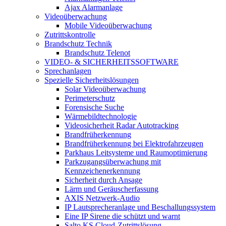
Ajax Alarmanlage
Videoüberwachung
Mobile Videoüberwachung
Zutrittskontrolle
Brandschutz Technik
Brandschutz Telenot
VIDEO- & SICHERHEITSSOFTWARE
Sprechanlagen
Spezielle Sicherheitslösungen
Solar Videoüberwachung
Perimeterschutz
Forensische Suche
Wärmebildtechnologie
Videosicherheit Radar Autotracking​
Brandfrüherkennung
Brandfrüherkennung bei Elektrofahrzeugen
Parkhaus Leitsysteme und Raumoptimierung
Parkzugangsüberwachung mit
Kennzeichenerkennung
Sicherheit durch Ansage
Lärm und Geräuscherfassung
AXIS Netzwerk-Audio
IP Lautsprecheranlage und Beschallungssystem
Eine IP Sirene die schützt und warnt
Salto KS Cloud-Zutrittslösung