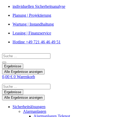
Zum
individuellen Sicherheitsanalyse
Inhalt
Planung | Projektierung
springen
Wartung | Instandhaltung
Leasing | Finanzservice
Hotline +49 721 46 46 49 51
Search
...
Ergebnisse
Alle Ergebnisse anzeigen
0,00
€
0
Warenkorb
Search
...
Ergebnisse
Alle Ergebnisse anzeigen
Sicherheitslösungen
Alarmanlagen
Alarmanlagen Telenot