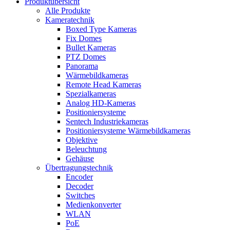
Produktübersicht
Alle Produkte
Kameratechnik
Boxed Type Kameras
Fix Domes
Bullet Kameras
PTZ Domes
Panorama
Wärmebildkameras
Remote Head Kameras
Spezialkameras
Analog HD-Kameras
Positioniersysteme
Sentech Industriekameras
Positioniersysteme Wärmebildkameras
Objektive
Beleuchtung
Gehäuse
Übertragungstechnik
Encoder
Decoder
Switches
Medienkonverter
WLAN
PoE