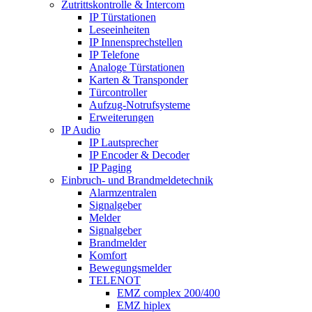
Zutrittskontrolle & Intercom
IP Türstationen
Leseeinheiten
IP Innensprechstellen
IP Telefone
Analoge Türstationen
Karten & Transponder
Türcontroller
Aufzug-Notrufsysteme
Erweiterungen
IP Audio
IP Lautsprecher
IP Encoder & Decoder
IP Paging
Einbruch- und Brandmeldetechnik
Alarmzentralen
Signalgeber
Melder
Signalgeber
Brandmelder
Komfort
Bewegungsmelder
TELENOT
EMZ complex 200/400
EMZ hiplex