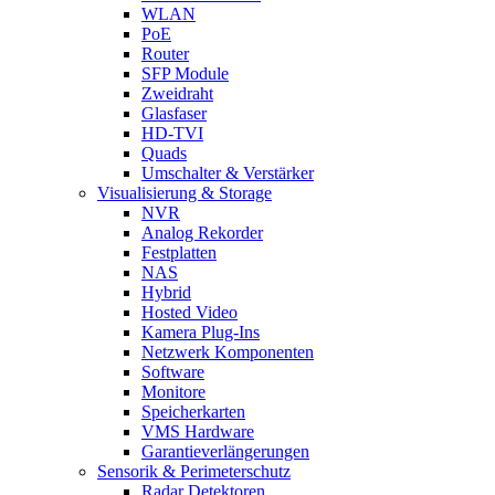
WLAN
PoE
Router
SFP Module
Zweidraht
Glasfaser
HD-TVI
Quads
Umschalter & Verstärker
Visualisierung & Storage
NVR
Analog Rekorder
Festplatten
NAS
Hybrid
Hosted Video
Kamera Plug-Ins
Netzwerk Komponenten
Software
Monitore
Speicherkarten
VMS Hardware
Garantieverlängerungen
Sensorik & Perimeterschutz
Radar Detektoren