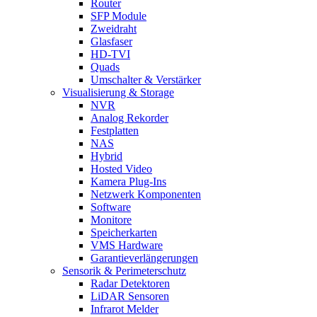
Router
SFP Module
Zweidraht
Glasfaser
HD-TVI
Quads
Umschalter & Verstärker
Visualisierung & Storage
NVR
Analog Rekorder
Festplatten
NAS
Hybrid
Hosted Video
Kamera Plug-Ins
Netzwerk Komponenten
Software
Monitore
Speicherkarten
VMS Hardware
Garantieverlängerungen
Sensorik & Perimeterschutz
Radar Detektoren
LiDAR Sensoren
Infrarot Melder