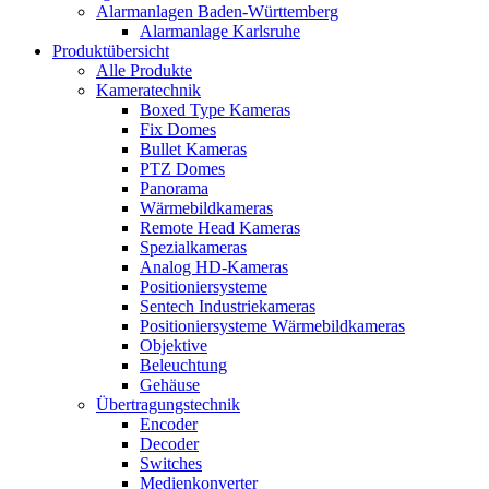
Alarmanlagen Baden-Württemberg
Alarmanlage Karlsruhe
Produktübersicht
Alle Produkte
Kameratechnik
Boxed Type Kameras
Fix Domes
Bullet Kameras
PTZ Domes
Panorama
Wärmebildkameras
Remote Head Kameras
Spezialkameras
Analog HD-Kameras
Positioniersysteme
Sentech Industriekameras
Positioniersysteme Wärmebildkameras
Objektive
Beleuchtung
Gehäuse
Übertragungstechnik
Encoder
Decoder
Switches
Medienkonverter