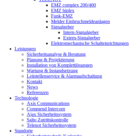
EMZ complex 200/400
EMZ hiplex
Funk-EMZ
Melder Einbruchmeldeanlagen
Signalgeber
Intern-Signalgeber
Extern-Signalgeber
Elektromechanische Schalteinrichtungen
Leistungen
Sicherheitsanalyse & Beratung
Planung & Projektierung​
Installation von Komplettlösungen
Wartung & Instandsetzung
Leitstellenservice & Alarmaufschaltung
Kontakt
News
Referenzen
Technologie
Axis Communications
Commend Intercom
Ajax Sicherheitssystem​
Salto Zutrittskontrolle
Telenot Sicherheitssystem
Standorte