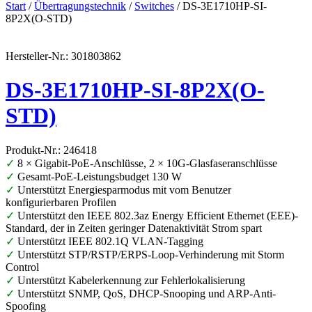
Start
/
Übertragungstechnik
/
Switches
/ DS-3E1710HP-SI-
8P2X(O-STD)
Hersteller-Nr.: 301803862
DS-3E1710HP-SI-8P2X(O-
STD)
Produkt-Nr.: 246418
✓
8 × Gigabit-PoE-Anschlüsse, 2 × 10G-Glasfaseranschlüsse
✓
Gesamt-PoE-Leistungsbudget 130 W
✓
Unterstützt Energiesparmodus mit vom Benutzer
konfigurierbaren Profilen
✓
Unterstützt den IEEE 802.3az Energy Efficient Ethernet (EEE)-
Standard, der in Zeiten geringer Datenaktivität Strom spart
✓
Unterstützt IEEE 802.1Q VLAN-Tagging
✓
Unterstützt STP/RSTP/ERPS-Loop-Verhinderung mit Storm
Control
✓
Unterstützt Kabelerkennung zur Fehlerlokalisierung
✓
Unterstützt SNMP, QoS, DHCP-Snooping und ARP-Anti-
Spoofing