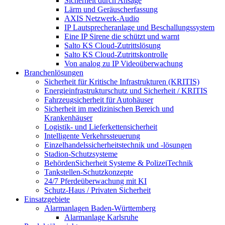
Sicherheit durch Ansage
Lärm und Geräuscherfassung
AXIS Netzwerk-Audio
IP Lautsprecheranlage und Beschallungssystem
Eine IP Sirene die schützt und warnt
Salto KS Cloud-Zutrittslösung
Salto KS Cloud-Zutrittskontrolle
Von analog zu IP Videoüberwachung
Branchenlösungen
Sicherheit für Kritische Infrastrukturen (KRITIS)
Energieinfrastrukturschutz und Sicherheit / KRITIS
Fahrzeugsicherheit für Autohäuser
Sicherheit im medizinischen Bereich und
Krankenhäuser
Logistik- und Lieferkettensicherheit
Intelligente Verkehrssteuerung
Einzelhandelssicherheitstechnik und -lösungen
Stadion-Schutzsysteme
BehördenSicherheit Systeme & PolizeiTechnik
Tankstellen-Schutzkonzepte​
24/7 Pferdeüberwachung mit KI
Schutz-Haus / Privaten Sicherheit
Einsatzgebiete
Alarmanlagen Baden-Württemberg
Alarmanlage Karlsruhe