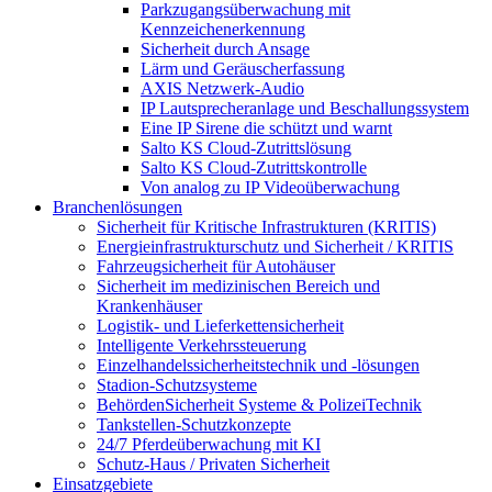
Parkzugangsüberwachung mit
Kennzeichenerkennung
Sicherheit durch Ansage
Lärm und Geräuscherfassung
AXIS Netzwerk-Audio
IP Lautsprecheranlage und Beschallungssystem
Eine IP Sirene die schützt und warnt
Salto KS Cloud-Zutrittslösung
Salto KS Cloud-Zutrittskontrolle
Von analog zu IP Videoüberwachung
Branchenlösungen
Sicherheit für Kritische Infrastrukturen (KRITIS)
Energieinfrastrukturschutz und Sicherheit / KRITIS
Fahrzeugsicherheit für Autohäuser
Sicherheit im medizinischen Bereich und
Krankenhäuser
Logistik- und Lieferkettensicherheit
Intelligente Verkehrssteuerung
Einzelhandelssicherheitstechnik und -lösungen
Stadion-Schutzsysteme
BehördenSicherheit Systeme & PolizeiTechnik
Tankstellen-Schutzkonzepte​
24/7 Pferdeüberwachung mit KI
Schutz-Haus / Privaten Sicherheit
Einsatzgebiete