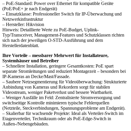
– PoE-Standard: Power over Ethernet für kompatible Geräte
(PoE/PoE+ je nach Endgerät)
– Einsatzklasse: Professioneller Switch für IP-Überwachung und
Netzwerkinfrastruktur
– Hersteller: Hikvision
Hinweis: Detaillierte Werte zu PoE-Budget, Uplink-
Typ/Transceiver, Management-Features und Schutzklassen richten
sich nach der jeweiligen O-STD-Ausführung und dem
Herstellerdatenblatt.
Ihre Vorteile – messbarer Mehrwert für Installateure,
Systemhäuser und Betreiber
– Schnellere Installation, geringere Gesamtkosten: PoE spart
separate Stromleitungen und reduziert Montagezeit – besonders bei
IP-Kameras an Decke/Mast/Fassade.
– Saubere Netzsegmentierung für Videoüberwachung: Strukturierte
Anbindung von Kameras und Rekordern sorgt für stabilen
Videostream, weniger Paketverlust und bessere Wartbarkeit.
– Weniger Ausfälle im Feld: Zentralisierte Stromversorgung und
switchseitige Kontrolle minimieren typische Fehlerquellen
(Netzteile, Steckverbindungen, Spannungsprobleme am Endgerät).
– Skalierbar für wachsende Projekte: Ideal als Verteiler-Switch im
Etagenverteiler, Technikraum oder als PoE-Edge-Switch in
Außen-/Nebengebäuden.