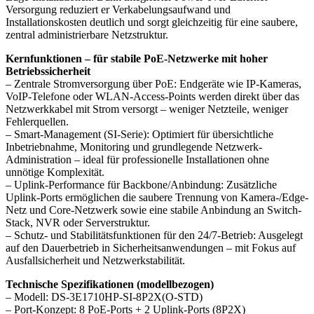
Versorgung reduziert er Verkabelungsaufwand und
Installationskosten deutlich und sorgt gleichzeitig für eine saubere,
zentral administrierbare Netzstruktur.
Kernfunktionen – für stabile PoE-Netzwerke mit hoher
Betriebssicherheit
– Zentrale Stromversorgung über PoE: Endgeräte wie IP-Kameras,
VoIP-Telefone oder WLAN-Access-Points werden direkt über das
Netzwerkkabel mit Strom versorgt – weniger Netzteile, weniger
Fehlerquellen.
– Smart-Management (SI-Serie): Optimiert für übersichtliche
Inbetriebnahme, Monitoring und grundlegende Netzwerk-
Administration – ideal für professionelle Installationen ohne
unnötige Komplexität.
– Uplink-Performance für Backbone/Anbindung: Zusätzliche
Uplink-Ports ermöglichen die saubere Trennung von Kamera-/Edge-
Netz und Core-Netzwerk sowie eine stabile Anbindung an Switch-
Stack, NVR oder Serverstruktur.
– Schutz- und Stabilitätsfunktionen für den 24/7-Betrieb: Ausgelegt
auf den Dauerbetrieb in Sicherheitsanwendungen – mit Fokus auf
Ausfallsicherheit und Netzwerkstabilität.
Technische Spezifikationen (modellbezogen)
– Modell: DS-3E1710HP-SI-8P2X(O-STD)
– Port-Konzept: 8 PoE-Ports + 2 Uplink-Ports (8P2X)