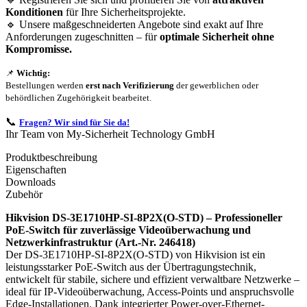
Konditionen
für Ihre Sicherheitsprojekte.
🔹 Unsere maßgeschneiderten Angebote sind exakt auf Ihre
Anforderungen zugeschnitten – für
optimale Sicherheit ohne
Kompromisse.
📌
Wichtig:
Bestellungen werden
erst nach Verifizierung
der gewerblichen oder
behördlichen Zugehörigkeit bearbeitet.
📞
Fragen? Wir sind für Sie da!
Ihr Team von My-Sicherheit Technology GmbH
Produktbeschreibung
Eigenschaften
Downloads
Zubehör
Hikvision DS-3E1710HP-SI-8P2X(O-STD) – Professioneller
PoE-Switch für zuverlässige Videoüberwachung und
Netzwerkinfrastruktur (Art.-Nr. 246418)
Der DS-3E1710HP-SI-8P2X(O-STD) von Hikvision ist ein
leistungsstarker PoE-Switch aus der Übertragungstechnik,
entwickelt für stabile, sichere und effizient verwaltbare Netzwerke –
ideal für IP-Videoüberwachung, Access-Points und anspruchsvolle
Edge-Installationen. Dank integrierter Power-over-Ethernet-