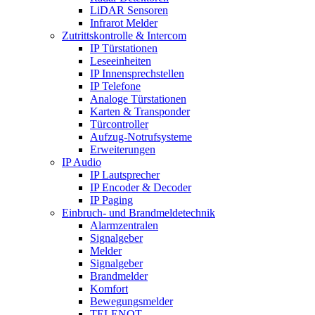
LiDAR Sensoren
Infrarot Melder
Zutrittskontrolle & Intercom
IP Türstationen
Leseeinheiten
IP Innensprechstellen
IP Telefone
Analoge Türstationen
Karten & Transponder
Türcontroller
Aufzug-Notrufsysteme
Erweiterungen
IP Audio
IP Lautsprecher
IP Encoder & Decoder
IP Paging
Einbruch- und Brandmeldetechnik
Alarmzentralen
Signalgeber
Melder
Signalgeber
Brandmelder
Komfort
Bewegungsmelder
TELENOT