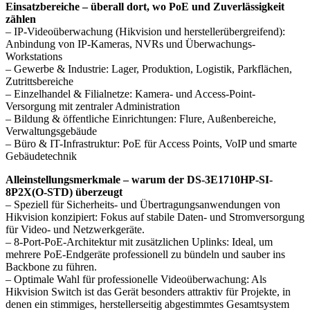
Einsatzbereiche – überall dort, wo PoE und Zuverlässigkeit
zählen
– IP-Videoüberwachung (Hikvision und herstellerübergreifend):
Anbindung von IP-Kameras, NVRs und Überwachungs-
Workstations
– Gewerbe & Industrie: Lager, Produktion, Logistik, Parkflächen,
Zutrittsbereiche
– Einzelhandel & Filialnetze: Kamera- und Access-Point-
Versorgung mit zentraler Administration
– Bildung & öffentliche Einrichtungen: Flure, Außenbereiche,
Verwaltungsgebäude
– Büro & IT-Infrastruktur: PoE für Access Points, VoIP und smarte
Gebäudetechnik
Alleinstellungsmerkmale – warum der DS-3E1710HP-SI-
8P2X(O-STD) überzeugt
– Speziell für Sicherheits- und Übertragungsanwendungen von
Hikvision konzipiert: Fokus auf stabile Daten- und Stromversorgung
für Video- und Netzwerkgeräte.
– 8-Port-PoE-Architektur mit zusätzlichen Uplinks: Ideal, um
mehrere PoE-Endgeräte professionell zu bündeln und sauber ins
Backbone zu führen.
– Optimale Wahl für professionelle Videoüberwachung: Als
Hikvision Switch ist das Gerät besonders attraktiv für Projekte, in
denen ein stimmiges, herstellerseitig abgestimmtes Gesamtsystem