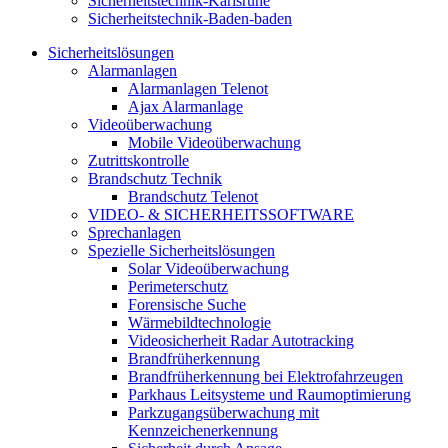
Sicherheitstechnik-Karlsruhe
Sicherheitstechnik-Baden-baden
Sicherheitslösungen
Alarmanlagen
Alarmanlagen Telenot
Ajax Alarmanlage
Videoüberwachung
Mobile Videoüberwachung
Zutrittskontrolle
Brandschutz Technik
Brandschutz Telenot
VIDEO- & SICHERHEITSSOFTWARE
Sprechanlagen
Spezielle Sicherheitslösungen
Solar Videoüberwachung
Perimeterschutz
Forensische Suche
Wärmebildtechnologie
Videosicherheit Radar Autotracking​
Brandfrüherkennung
Brandfrüherkennung bei Elektrofahrzeugen
Parkhaus Leitsysteme und Raumoptimierung
Parkzugangsüberwachung mit
Kennzeichenerkennung