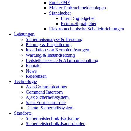
Funk-EMZ
Melder Einbruchmeldeanlagen
Signalgeber
Intern-Signalgeber
Extern-Signalgeber
Elektromechanische Schalteinrichtungen
Leistungen
Sicherheitsanalyse & Beratung
Planung & Projektierung​
Installation von Komplettlösungen
Wartung & Instandsetzung
Leitstellenservice & Alarmaufschaltung
Kontakt
News
Referenzen
Technologie
Axis Communications
Commend Intercom
Ajax Sicherheitssystem​
Salto Zutrittskontrolle
Telenot Sicherheitssystem
Standorte
Sicherheitstechnik-Karlsruhe
Sicherheitstechnik-Baden-baden