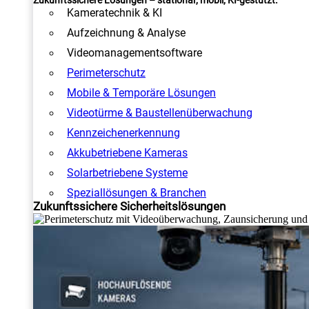
Zukunftssichere Lösungen – stationär, mobil, KI-gestützt.
Kameratechnik & KI
Aufzeichnung & Analyse
Videomanagementsoftware
Perimeterschutz
Mobile & Temporäre Lösungen
Videotürme & Baustellenüberwachung
Kennzeichenerkennung
Akkubetriebene Kameras
Solarbetriebene Systeme
Speziallösungen & Branchen
Zukunftssichere Sicherheitslösungen