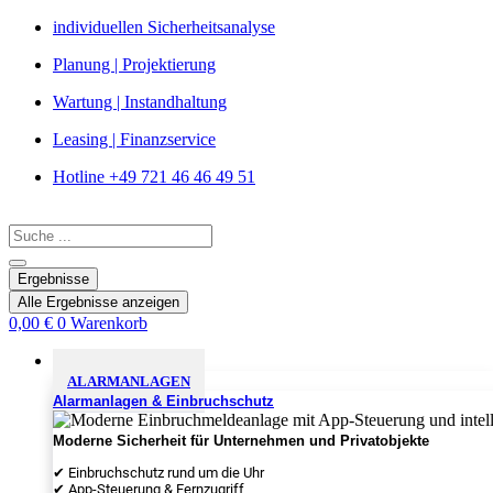
Zum
individuellen Sicherheitsanalyse
Inhalt
Planung | Projektierung
springen
Wartung | Instandhaltung
Leasing | Finanzservice
Hotline +49 721 46 46 49 51
Search
...
Ergebnisse
Alle Ergebnisse anzeigen
0,00
€
0
Warenkorb
Sicherheitslösungen
ALARMANLAGEN
Alarmanlagen & Einbruchschutz
Moderne Sicherheit für Unternehmen und Privatobjekte
✔ Einbruchschutz rund um die Uhr
✔ App-Steuerung & Fernzugriff