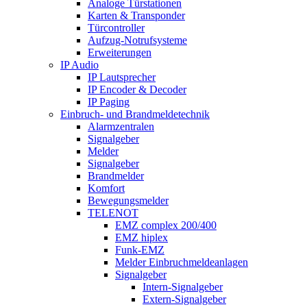
Analoge Türstationen
Karten & Transponder
Türcontroller
Aufzug-Notrufsysteme
Erweiterungen
IP Audio
IP Lautsprecher
IP Encoder & Decoder
IP Paging
Einbruch- und Brandmeldetechnik
Alarmzentralen
Signalgeber
Melder
Signalgeber
Brandmelder
Komfort
Bewegungsmelder
TELENOT
EMZ complex 200/400
EMZ hiplex
Funk-EMZ
Melder Einbruchmeldeanlagen
Signalgeber
Intern-Signalgeber
Extern-Signalgeber