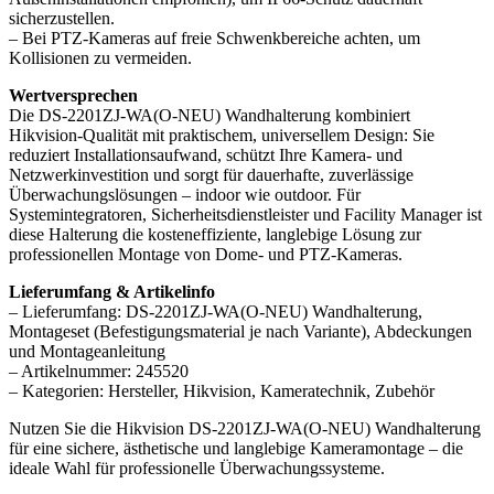
sicherzustellen.
– Bei PTZ-Kameras auf freie Schwenkbereiche achten, um
Kollisionen zu vermeiden.
Wertversprechen
Die DS-2201ZJ-WA(O-NEU) Wandhalterung kombiniert
Hikvision-Qualität mit praktischem, universellem Design: Sie
reduziert Installationsaufwand, schützt Ihre Kamera- und
Netzwerkinvestition und sorgt für dauerhafte, zuverlässige
Überwachungslösungen – indoor wie outdoor. Für
Systemintegratoren, Sicherheitsdienstleister und Facility Manager ist
diese Halterung die kosteneffiziente, langlebige Lösung zur
professionellen Montage von Dome- und PTZ-Kameras.
Lieferumfang & Artikelinfo
– Lieferumfang: DS-2201ZJ-WA(O-NEU) Wandhalterung,
Montageset (Befestigungsmaterial je nach Variante), Abdeckungen
und Montageanleitung
– Artikelnummer: 245520
– Kategorien: Hersteller, Hikvision, Kameratechnik, Zubehör
Nutzen Sie die Hikvision DS-2201ZJ-WA(O-NEU) Wandhalterung
für eine sichere, ästhetische und langlebige Kameramontage – die
ideale Wahl für professionelle Überwachungssysteme.