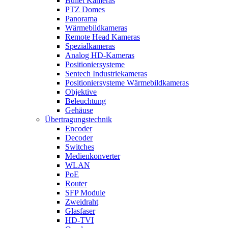
Bullet Kameras
PTZ Domes
Panorama
Wärmebildkameras
Remote Head Kameras
Spezialkameras
Analog HD-Kameras
Positioniersysteme
Sentech Industriekameras
Positioniersysteme Wärmebildkameras
Objektive
Beleuchtung
Gehäuse
Übertragungstechnik
Encoder
Decoder
Switches
Medienkonverter
WLAN
PoE
Router
SFP Module
Zweidraht
Glasfaser
HD-TVI