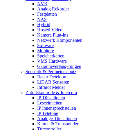
NVR
Analog Rekorder
Festplatten
NAS
Hybrid
Hosted Video
Kamera Plug-Ins
Netzwerk Komponenten
Software
Monitore
Speicherkarten
VMS Hardware
Garantieverlängerungen
Sensorik & Perimeterschutz
Radar Detektoren
LiDAR Sensoren
Infrarot Melder
Zutrittskontrolle & Intercom
IP Türstationen
Leseeinheiten
IP Innensprechstellen
IP Telefone
Analoge Türstationen
Karten & Transponder
Türcontroller