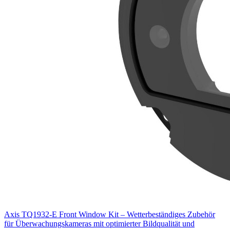
Axis TQ1932-E Front Window Kit – Wetterbeständiges Zubehör
für Überwachungskameras mit optimierter Bildqualität und