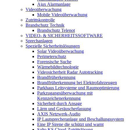
Ajax Alarmanlage
Videoüberwachung
Mobile Videoüberwachung
Zutrittskontrolle
Brandschutz Technik
Brandschutz Telenot
VIDEO- & SICHERHEITSSOFTWARE
Sprechanlagen
Spezielle Sicherheitslösungen
Solar Videoüberwachung
Perimeterschutz
Forensische Suche
Wärmebildtechnologie
Videosicherheit Radar Autotracking​
Brandfrüherkennung
Brandfrüherkennung bei Elektrofahrzeugen
Parkhaus Leitsysteme und Raumoptimierung
Parkzugangsüberwachung mit
Kennzeichenerkennung
Sicherheit durch Ansage
Lärm und Geräuscherfassung
AXIS Netzwerk-Audio
IP Lautsprecheranlage und Beschallungssystem
Eine IP Sirene die schützt und warnt
Salto KS Cloud-Zutrittslösung