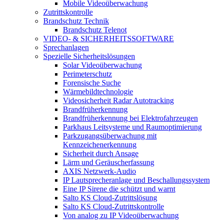
Mobile Videoüberwachung
Zutrittskontrolle
Brandschutz Technik
Brandschutz Telenot
VIDEO- & SICHERHEITSSOFTWARE
Sprechanlagen
Spezielle Sicherheitslösungen
Solar Videoüberwachung
Perimeterschutz
Forensische Suche
Wärmebildtechnologie
Videosicherheit Radar Autotracking​
Brandfrüherkennung
Brandfrüherkennung bei Elektrofahrzeugen
Parkhaus Leitsysteme und Raumoptimierung
Parkzugangsüberwachung mit
Kennzeichenerkennung
Sicherheit durch Ansage
Lärm und Geräuscherfassung
AXIS Netzwerk-Audio
IP Lautsprecheranlage und Beschallungssystem
Eine IP Sirene die schützt und warnt
Salto KS Cloud-Zutrittslösung
Salto KS Cloud-Zutrittskontrolle
Von analog zu IP Videoüberwachung