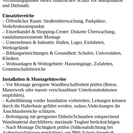
Verbindungspunkte bieten zusätzlichen Schutz vor Manipulation
und Diebstahl.
Einsatzbereiche
– Öffentlicher Raum: Straßenüberwachung, Parkplätze,
Verkehrsknotenpunkte
– Einzelhandel & Shopping-Center: Diskrete Überwachung,
vandalismusresistente Montage
– Unternehmen & Industrie: Hallen, Lager, Einfahrten,
Werksgelände
– Bildungseinrichtungen & Gesundheit: Schulen, Universitäten,
Kliniken
– Wohnanlagen & Wohngebiete: Hauseingänge, Zufahrten,
Gemeinschaftsbereiche
Installation & Montagehinweise
– Vor Montage geeignete Wandbeschaffenheit prüfen (Beton,
Mauerwerk oder massiv verschraubbare Unterkonstruktionen
empfohlen).
– Kabelführung vorder Installation vorbereiten; Leitungen können
durch die Halterbasis geführt werden, sodass Abdeckungen die
Anschlussbereiche schützen.
– Befestigung mit geeigneten Dübeln/Schrauben entsprechend
Wandmaterial durchführen; maximale Traglast berücksichtigen.
– Nach Montage Dichtigkeit prüfen (Silikonabdichtung bei
Außeninstallationen empfohlen), um IP66-Schutz dauerhaft