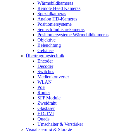
Wärmebildkameras
Remote Head Kameras
Spezialkameras
Analog HD-Kameras
Positioniersysteme
Sentech Industriekameras
Positioniersysteme Wärmebildkameras
Objektive
Beleuchtung
Gehäuse
Übertragungstechnik
Encoder
Decoder
Switches
Medienkonverter
WLAN
PoE
Router
SFP Module
Zweidraht
Glasfaser
HD-TVI
Quads
Umschalter & Verstärker
Visualisierung & Storage