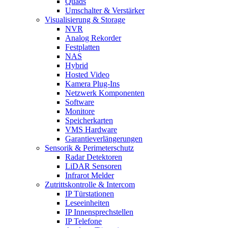
Quads
Umschalter & Verstärker
Visualisierung & Storage
NVR
Analog Rekorder
Festplatten
NAS
Hybrid
Hosted Video
Kamera Plug-Ins
Netzwerk Komponenten
Software
Monitore
Speicherkarten
VMS Hardware
Garantieverlängerungen
Sensorik & Perimeterschutz
Radar Detektoren
LiDAR Sensoren
Infrarot Melder
Zutrittskontrolle & Intercom
IP Türstationen
Leseeinheiten
IP Innensprechstellen
IP Telefone