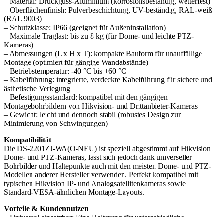
– Material: Druckguss-Aluminium (korrosionsbeständig, wetterfest)
– Oberflächenfinish: Pulverbeschichtung, UV-beständig, RAL-weiß
(RAL 9003)
– Schutzklasse: IP66 (geeignet für Außeninstallation)
– Maximale Traglast: bis zu 8 kg (für Dome- und leichte PTZ-
Kameras)
– Abmessungen (L x H x T): kompakte Bauform für unauffällige
Montage (optimiert für gängige Wandabstände)
– Betriebstemperatur: -40 °C bis +60 °C
– Kabelführung: integrierte, verdeckte Kabelführung für sichere und
ästhetische Verlegung
– Befestigungsstandard: kompatibel mit den gängigen
Montagebohrbildern von Hikvision- und Drittanbieter-Kameras
– Gewicht: leicht und dennoch stabil (robustes Design zur
Minimierung von Schwingungen)
Kompatibilität
Die DS-2201ZJ-WA(O-NEU) ist speziell abgestimmt auf Hikvision
Dome- und PTZ-Kameras, lässt sich jedoch dank universeller
Bohrbilder und Haltepunkte auch mit den meisten Dome- und PTZ-
Modellen anderer Hersteller verwenden. Perfekt kompatibel mit
typischen Hikvision IP- und Analogsatellitenkameras sowie
Standard-VESA-ähnlichen Montage-Layouts.
Vorteile & Kundennutzen