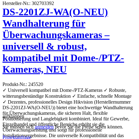
Hersteller-Nr.: 302703392
DS-2201ZJ-WA(O-NEU)
Wandhalterung für
Überwachungskameras –
universell & robust,
kompatibel mit Dome-/PTZ-
Kameras, NEU
Produkt-Nr.: 245520
✓ Universell kompatibel mit Dome-/PTZ-Kameras ✓ Robuste,
witterungsbeständige Konstruktion ✓ Einfache, schnelle Montage
✓ Dezentes, professionelles Design Hikvision (Herstellernummer
DS-2201ZJ-WA(O-NEU)) bietet eine hochwertige Wandhalterung
für Überwachungskameras, die sicheren Halt, flexible
aufklappen
Positionierung und Langlebigkeit kombiniert. Ideal für Gewerbe,
Einzelhandel und öffentliche Bereiche erhöht sie die
Sie müssen sich
anmelden
bevor Sie die Preise sehen können.
Überwachungsleistung und sorgt für professionelle
Installationsergebnisse. Die universelle Kompatibilität und das
Projektanfrage