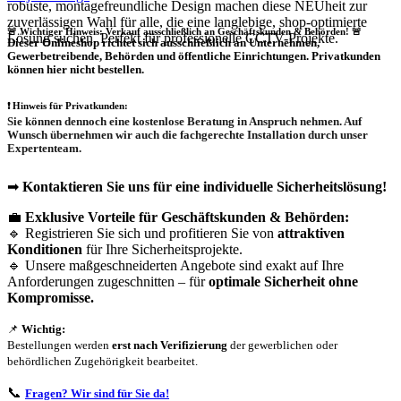
robuste, montagefreundliche Design machen diese NEUheit zur
zuverlässigen Wahl für alle, die eine langlebige, shop-optimierte
🚨 Wichtiger Hinweis: Verkauf ausschließlich an Geschäftskunden & Behörden! 🚨
Lösung suchen. Perfekt für professionelle CCTV-Projekte.
Dieser Onlineshop richtet sich
ausschließlich
an Unternehmen,
Gewerbetreibende, Behörden und öffentliche Einrichtungen.
Privatkunden
können hier nicht bestellen.
❗
Hinweis für Privatkunden:
Sie können dennoch eine
kostenlose Beratung
in Anspruch nehmen. Auf
Wunsch übernehmen wir auch die
fachgerechte Installation
durch unser
Expertenteam.
➡
Kontaktieren Sie uns für eine individuelle Sicherheitslösung!
💼
Exklusive Vorteile für Geschäftskunden & Behörden:
🔹 Registrieren Sie sich und profitieren Sie von
attraktiven
Konditionen
für Ihre Sicherheitsprojekte.
🔹 Unsere maßgeschneiderten Angebote sind exakt auf Ihre
Anforderungen zugeschnitten – für
optimale Sicherheit ohne
Kompromisse.
📌
Wichtig:
Bestellungen werden
erst nach Verifizierung
der gewerblichen oder
behördlichen Zugehörigkeit bearbeitet.
📞
Fragen? Wir sind für Sie da!