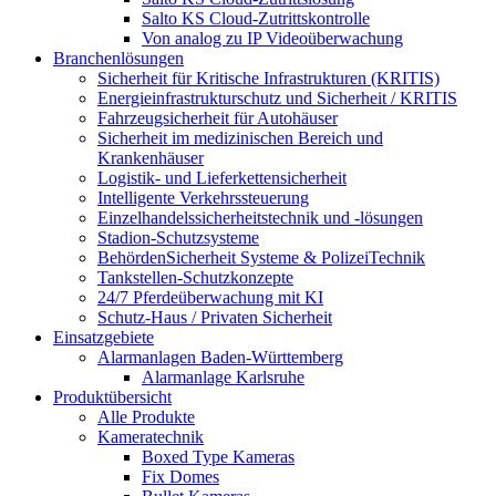
Salto KS Cloud-Zutrittskontrolle
Von analog zu IP Videoüberwachung
Branchenlösungen
Sicherheit für Kritische Infrastrukturen (KRITIS)
Energieinfrastrukturschutz und Sicherheit / KRITIS
Fahrzeugsicherheit für Autohäuser
Sicherheit im medizinischen Bereich und
Krankenhäuser
Logistik- und Lieferkettensicherheit
Intelligente Verkehrssteuerung
Einzelhandelssicherheitstechnik und -lösungen
Stadion-Schutzsysteme
BehördenSicherheit Systeme & PolizeiTechnik
Tankstellen-Schutzkonzepte​
24/7 Pferdeüberwachung mit KI
Schutz-Haus / Privaten Sicherheit
Einsatzgebiete
Alarmanlagen Baden-Württemberg
Alarmanlage Karlsruhe
Produktübersicht
Alle Produkte
Kameratechnik
Boxed Type Kameras
Fix Domes