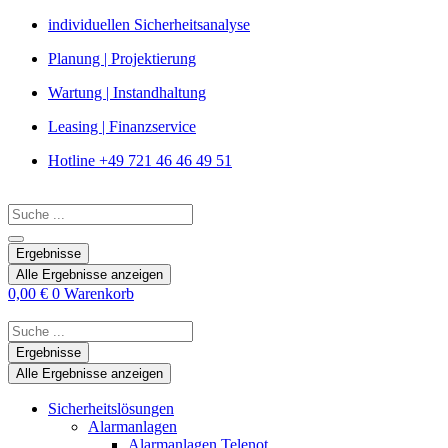
Zum
individuellen Sicherheitsanalyse
Inhalt
Planung | Projektierung
springen
Wartung | Instandhaltung
Leasing | Finanzservice
Hotline +49 721 46 46 49 51
Search
...
Ergebnisse
Alle Ergebnisse anzeigen
0,00
€
0
Warenkorb
Search
...
Ergebnisse
Alle Ergebnisse anzeigen
Sicherheitslösungen
Alarmanlagen
Alarmanlagen Telenot