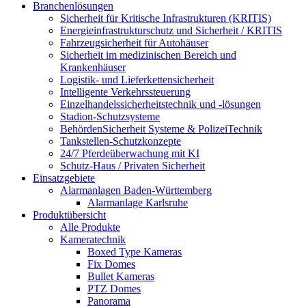
Branchenlösungen
Sicherheit für Kritische Infrastrukturen (KRITIS)
Energieinfrastrukturschutz und Sicherheit / KRITIS
Fahrzeugsicherheit für Autohäuser
Sicherheit im medizinischen Bereich und
Krankenhäuser
Logistik- und Lieferkettensicherheit
Intelligente Verkehrssteuerung
Einzelhandelssicherheitstechnik und -lösungen
Stadion-Schutzsysteme
BehördenSicherheit Systeme & PolizeiTechnik
Tankstellen-Schutzkonzepte​
24/7 Pferdeüberwachung mit KI
Schutz-Haus / Privaten Sicherheit
Einsatzgebiete
Alarmanlagen Baden-Württemberg
Alarmanlage Karlsruhe
Produktübersicht
Alle Produkte
Kameratechnik
Boxed Type Kameras
Fix Domes
Bullet Kameras
PTZ Domes
Panorama