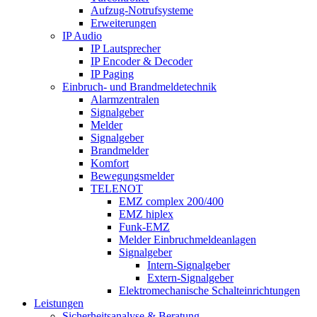
Aufzug-Notrufsysteme
Erweiterungen
IP Audio
IP Lautsprecher
IP Encoder & Decoder
IP Paging
Einbruch- und Brandmeldetechnik
Alarmzentralen
Signalgeber
Melder
Signalgeber
Brandmelder
Komfort
Bewegungsmelder
TELENOT
EMZ complex 200/400
EMZ hiplex
Funk-EMZ
Melder Einbruchmeldeanlagen
Signalgeber
Intern-Signalgeber
Extern-Signalgeber
Elektromechanische Schalteinrichtungen
Leistungen
Sicherheitsanalyse & Beratung