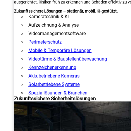
ausgerichtet, Risiken früh zu erkennen und Schäden effektiv zu v
Zukunftssichere Lösungen – stationär, mobil, KI-gestützt.
Kameratechnik & KI
Aufzeichnung & Analyse
Videomanagementsoftware
Perimeterschutz
Mobile & Temporäre Lösungen
Videotürme & Baustellenüberwachung
Kennzeichenerkennung
Akkubetriebene Kameras
Solarbetriebene Systeme
Speziallösungen & Branchen
Zukunftssichere Sicherheitslösungen