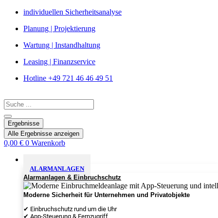
Zum
individuellen Sicherheitsanalyse
Inhalt
Planung | Projektierung
springen
Wartung | Instandhaltung
Leasing | Finanzservice
Hotline +49 721 46 46 49 51
Search
...
Ergebnisse
Alle Ergebnisse anzeigen
0,00
€
0
Warenkorb
Sicherheitslösungen
ALARMANLAGEN
Alarmanlagen & Einbruchschutz
Moderne Sicherheit für Unternehmen und Privatobjekte
✔ Einbruchschutz rund um die Uhr
✔ App-Steuerung & Fernzugriff