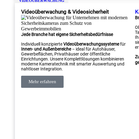
VIDEOÜBERWACHUNG
Videoüberwachung & Videosicherheit
K
Br
Ob
Ta
Jede Branche hat eigene Sicherheitsbedürfnisse
I
si
Individuell konzipierte
Videoüberwachungssysteme
für
er
Innen- und Außenbereiche
– ideal für Autohäuser,
Gewerbeflächen, Privathäuser oder öffentliche
Zu
Einrichtungen. Unsere Komplettlösungen kombinieren
ge
moderne Kameratechnik mit smarter Auswertung und
nahtloser Integration.
Mehr erfahren