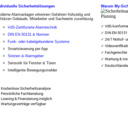
dividuelle Sicherheitslösungen
Warum My-Sich
derne Alarmanlagen erkennen Gefahren frühzeitig und
hützen Gebäude, Mitarbeiter und Sachwerte zuverlässig.
✓ VdS-konforme
VdS-Zertifizierte Alarmtechnik
✓ DIN EN 50131 
DIN EN 50131 & Normen
✓ 24/7 Notruf- un
Funk- oder kabelgebundene Systeme
✓ Videoverifikat
Smartsteuerung per App
✓ Fachgerechte I
Sirenen & Alarmgeber
✓ Wartung & Ins
Sensorik für Fenster & Türen
✓ Deutschlandwe
Intelligente Bewegungsmelder
 Kostenlose Sicherheitsanalyse
 Persönliche Fachberatung
 Leasing & Finanzierung möglich
 Wartungsverträge verfügbar