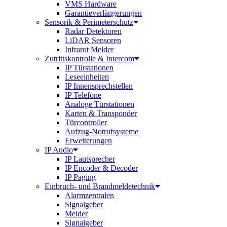
VMS Hardware
Garantieverlängerungen
Sensorik & Perimeterschutz
Radar Detektoren
LiDAR Sensoren
Infrarot Melder
Zutrittskontrolle & Intercom
IP Türstationen
Leseeinheiten
IP Innensprechstellen
IP Telefone
Analoge Türstationen
Karten & Transponder
Türcontroller
Aufzug-Notrufsysteme
Erweiterungen
IP Audio
IP Lautsprecher
IP Encoder & Decoder
IP Paging
Einbruch- und Brandmeldetechnik
Alarmzentralen
Signalgeber
Melder
Signalgeber