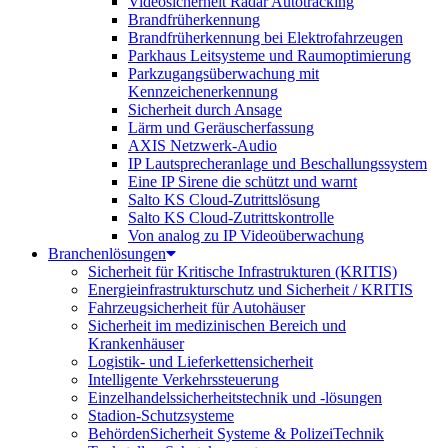
Videosicherheit Radar Autotracking​
Brandfrüherkennung
Brandfrüherkennung bei Elektrofahrzeugen
Parkhaus Leitsysteme und Raumoptimierung
Parkzugangsüberwachung mit
Kennzeichenerkennung
Sicherheit durch Ansage
Lärm und Geräuscherfassung
AXIS Netzwerk-Audio
IP Lautsprecheranlage und Beschallungssystem
Eine IP Sirene die schützt und warnt
Salto KS Cloud-Zutrittslösung
Salto KS Cloud-Zutrittskontrolle
Von analog zu IP Videoüberwachung
Branchenlösungen
Sicherheit für Kritische Infrastrukturen (KRITIS)
Energieinfrastrukturschutz und Sicherheit / KRITIS
Fahrzeugsicherheit für Autohäuser
Sicherheit im medizinischen Bereich und
Krankenhäuser
Logistik- und Lieferkettensicherheit
Intelligente Verkehrssteuerung
Einzelhandelssicherheitstechnik und -lösungen
Stadion-Schutzsysteme
BehördenSicherheit Systeme & PolizeiTechnik