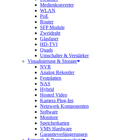
Medienkonverter
WLAN
PoE
Router
SFP Module
Zweidraht
Glasfaser
HD-TVI
Quads
Umschalter & Verstärker
Visualisierung & Storage
NVR
Analog Rekorder
Festplatten
NAS
Hybrid
Hosted Video
Kamera Plug-Ins
Netzwerk Komponenten
Software
Monitore
Speicherkarten
VMS Hardware
Garantieverlängerungen
Sensorik & Perimeterschutz