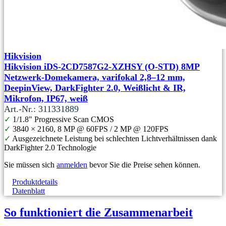
Hikvision
Hikvision iDS-2CD7587G2-XZHSY (O-STD) 8MP
Netzwerk-Domekamera, varifokal 2,8–12 mm,
DeepinView, DarkFighter 2.0, Weißlicht & IR,
Mikrofon, IP67, weiß
Art.-Nr.: 311331889
✓
1/1.8" Progressive Scan CMOS
✓
3840 × 2160, 8 MP @ 60FPS / 2 MP @ 120FPS
✓
Ausgezeichnete Leistung bei schlechten Lichtverhältnissen dank
DarkFighter 2.0 Technologie
Sie müssen sich
anmelden
bevor Sie die Preise sehen können.
Produktdetails
Datenblatt
So funktioniert die Zusammenarbeit