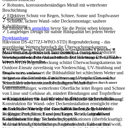
✓ Robustes, korrosionsbeständiges Metall mit wetterfester
Beschichtung
✓ Effektiver Schutz vor Regen, Schnee, Sonne und Tropfwasser
aufklappen
✓ Schnelle, sichere Wand- oder Deckenmontage; saubere
Kabelführung
Sie müssen sich
anmelden
bevor Sie die Preise sehen können.
✓ Langlebiges Design für stabile Bildqualität bei jedem Wetter
Projektanfrage
Hikvision DS-4277ZJ-WP(O-STD) Regenabdeckung – das
zuverlässige Wetterschutzdach für Überwachungskameras.
🚨 Wichtiger Hinweis: Verkauf ausschließlich an Geschäftskunden & Behörden! 🚨
Maximiert die Betriebszeit Ihrer Security-Lösung und reduziert
Dieser Onlineshop richtet sich
ausschließlich
an Unternehmen,
Wartungsaufwand im Außenbereich. Die Hikvision DS-4277ZJ-
Gewerbetreibende, Behörden und öffentliche Einrichtungen.
Privatkunden
können hier nicht bestellen.
WP(O-STD) Regenabdeckung schützt Überwachungskameras im
Outdoor-Einsatz zuverlässig vor Niederschlag, UV-Strahlung und
Tropfwasser, verbessert die Bildstabilität bei schlechtem Wetter und
❗
Hinweis für Privatkunden:
steigert so die Sicherheit. Funktionen und Vorteile: Das solide
Sie können dennoch eine
kostenlose Beratung
in Anspruch nehmen. Auf
Wunsch übernehmen wir auch die
fachgerechte Installation
durch unser
Schutzdach aus korrosionsbeständigem Metall mit
Expertenteam.
widerstandsfähiger, wetterfester Oberfläche leitet Regen und Schnee
von Linse und Gehäuse ab, mindert Blendungen und Tropfreflexe
und trägt zu klareren Aufnahmen bei. Die montagefreundliche
➡
Kontaktieren Sie uns für eine individuelle Sicherheitslösung!
Konstruktion für Wand- oder Deckeninstallation ermöglicht eine
💼
Exklusive Vorteile für Geschäftskunden & Behörden:
saubere Kabelführung und eine stabile Befestigung – ideal für
🔹 Registrieren Sie sich und profitieren Sie von
attraktiven
Eingänge, Parkplätze, Fassaden, Lager, Retail, Logistik und
Konditionen
für Ihre Sicherheitsprojekte.
Geländeabsicherung. Technische Spezifikationen (überblicksartig):
🔹 Unsere maßgeschneiderten Angebote sind exakt auf Ihre
Material Metall, Oberfläche pulverbeschichtet, Farbe neutral/weiß,