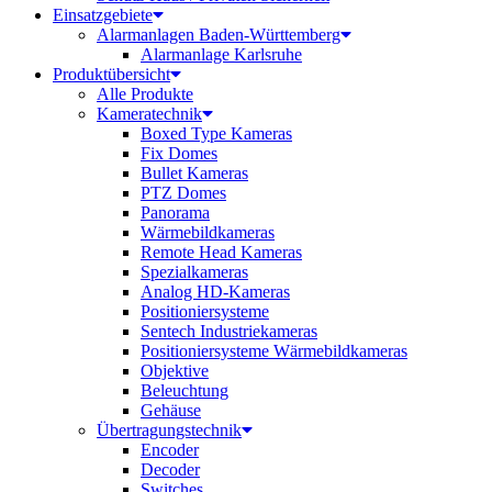
Einsatzgebiete
Alarmanlagen Baden-Württemberg
Alarmanlage Karlsruhe
Produktübersicht
Alle Produkte
Kameratechnik
Boxed Type Kameras
Fix Domes
Bullet Kameras
PTZ Domes
Panorama
Wärmebildkameras
Remote Head Kameras
Spezialkameras
Analog HD-Kameras
Positioniersysteme
Sentech Industriekameras
Positioniersysteme Wärmebildkameras
Objektive
Beleuchtung
Gehäuse
Übertragungstechnik
Encoder
Decoder
Switches