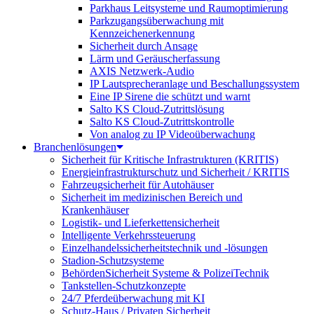
Parkhaus Leitsysteme und Raumoptimierung
Parkzugangsüberwachung mit
Kennzeichenerkennung
Sicherheit durch Ansage
Lärm und Geräuscherfassung
AXIS Netzwerk-Audio
IP Lautsprecheranlage und Beschallungssystem
Eine IP Sirene die schützt und warnt
Salto KS Cloud-Zutrittslösung
Salto KS Cloud-Zutrittskontrolle
Von analog zu IP Videoüberwachung
Branchenlösungen
Sicherheit für Kritische Infrastrukturen (KRITIS)
Energieinfrastrukturschutz und Sicherheit / KRITIS
Fahrzeugsicherheit für Autohäuser
Sicherheit im medizinischen Bereich und
Krankenhäuser
Logistik- und Lieferkettensicherheit
Intelligente Verkehrssteuerung
Einzelhandelssicherheitstechnik und -lösungen
Stadion-Schutzsysteme
BehördenSicherheit Systeme & PolizeiTechnik
Tankstellen-Schutzkonzepte​
24/7 Pferdeüberwachung mit KI
Schutz-Haus / Privaten Sicherheit