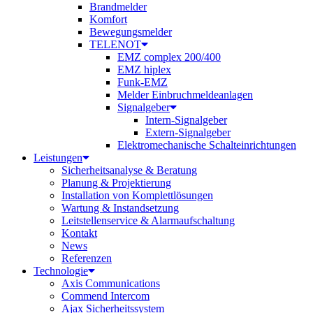
Brandmelder
Komfort
Bewegungsmelder
TELENOT
EMZ complex 200/400
EMZ hiplex
Funk-EMZ
Melder Einbruchmeldeanlagen
Signalgeber
Intern-Signalgeber
Extern-Signalgeber
Elektromechanische Schalteinrichtungen
Leistungen
Sicherheitsanalyse & Beratung
Planung & Projektierung​
Installation von Komplettlösungen
Wartung & Instandsetzung
Leitstellenservice & Alarmaufschaltung
Kontakt
News
Referenzen
Technologie
Axis Communications
Commend Intercom
Ajax Sicherheitssystem​