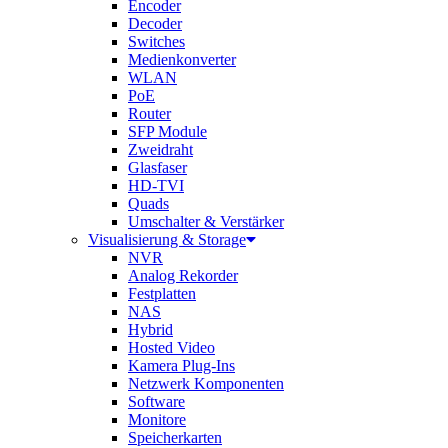
Encoder
Decoder
Switches
Medienkonverter
WLAN
PoE
Router
SFP Module
Zweidraht
Glasfaser
HD-TVI
Quads
Umschalter & Verstärker
Visualisierung & Storage
NVR
Analog Rekorder
Festplatten
NAS
Hybrid
Hosted Video
Kamera Plug-Ins
Netzwerk Komponenten
Software
Monitore
Speicherkarten