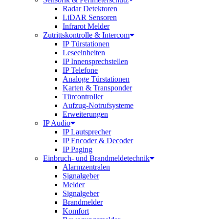
Radar Detektoren
LiDAR Sensoren
Infrarot Melder
Zutrittskontrolle & Intercom
IP Türstationen
Leseeinheiten
IP Innensprechstellen
IP Telefone
Analoge Türstationen
Karten & Transponder
Türcontroller
Aufzug-Notrufsysteme
Erweiterungen
IP Audio
IP Lautsprecher
IP Encoder & Decoder
IP Paging
Einbruch- und Brandmeldetechnik
Alarmzentralen
Signalgeber
Melder
Signalgeber
Brandmelder
Komfort