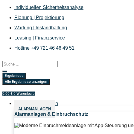
Zum
individuellen Sicherheitsanalyse
Inhalt
Planung | Projektierung
springen
Wartung | Instandhaltung
Leasing | Finanzservice
Hotline +49 721 46 46 49 51
Search
...
Ergebnisse
Alle Ergebnisse anzeigen
0,00
€
0
Warenkorb
Sicherheitslösungen
ALARMANLAGEN
Alarmanlagen & Einbruchschutz