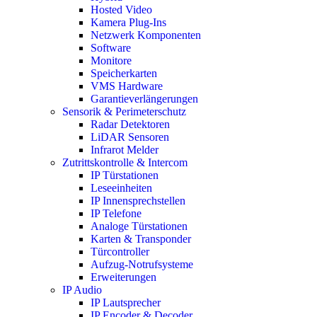
Hosted Video
Kamera Plug-Ins
Netzwerk Komponenten
Software
Monitore
Speicherkarten
VMS Hardware
Garantieverlängerungen
Sensorik & Perimeterschutz
Radar Detektoren
LiDAR Sensoren
Infrarot Melder
Zutrittskontrolle & Intercom
IP Türstationen
Leseeinheiten
IP Innensprechstellen
IP Telefone
Analoge Türstationen
Karten & Transponder
Türcontroller
Aufzug-Notrufsysteme
Erweiterungen
IP Audio
IP Lautsprecher
IP Encoder & Decoder