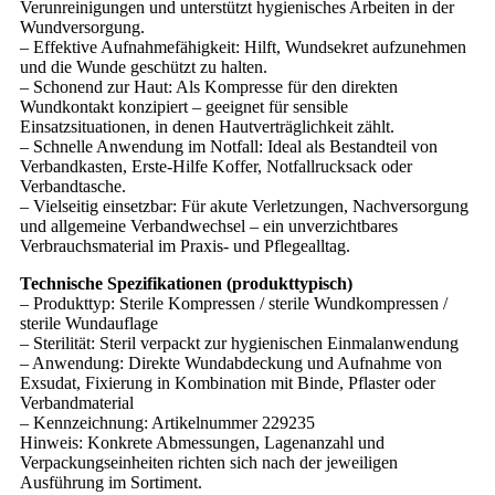
Verunreinigungen und unterstützt hygienisches Arbeiten in der
Wundversorgung.
– Effektive Aufnahmefähigkeit: Hilft, Wundsekret aufzunehmen
und die Wunde geschützt zu halten.
– Schonend zur Haut: Als Kompresse für den direkten
Wundkontakt konzipiert – geeignet für sensible
Einsatzsituationen, in denen Hautverträglichkeit zählt.
– Schnelle Anwendung im Notfall: Ideal als Bestandteil von
Verbandkasten, Erste-Hilfe Koffer, Notfallrucksack oder
Verbandtasche.
– Vielseitig einsetzbar: Für akute Verletzungen, Nachversorgung
und allgemeine Verbandwechsel – ein unverzichtbares
Verbrauchsmaterial im Praxis- und Pflegealltag.
Technische Spezifikationen (produkttypisch)
– Produkttyp: Sterile Kompressen / sterile Wundkompressen /
sterile Wundauflage
– Sterilität: Steril verpackt zur hygienischen Einmalanwendung
– Anwendung: Direkte Wundabdeckung und Aufnahme von
Exsudat, Fixierung in Kombination mit Binde, Pflaster oder
Verbandmaterial
– Kennzeichnung: Artikelnummer 229235
Hinweis: Konkrete Abmessungen, Lagenanzahl und
Verpackungseinheiten richten sich nach der jeweiligen
Ausführung im Sortiment.