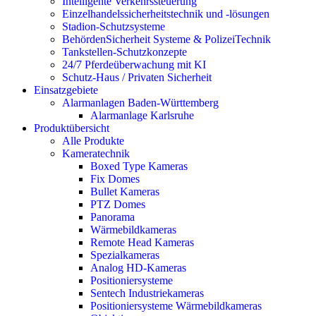
Intelligente Verkehrssteuerung
Einzelhandelssicherheitstechnik und -lösungen
Stadion-Schutzsysteme
BehördenSicherheit Systeme & PolizeiTechnik
Tankstellen-Schutzkonzepte​
24/7 Pferdeüberwachung mit KI
Schutz-Haus / Privaten Sicherheit
Einsatzgebiete
Alarmanlagen Baden-Württemberg
Alarmanlage Karlsruhe
Produktübersicht
Alle Produkte
Kameratechnik
Boxed Type Kameras
Fix Domes
Bullet Kameras
PTZ Domes
Panorama
Wärmebildkameras
Remote Head Kameras
Spezialkameras
Analog HD-Kameras
Positioniersysteme
Sentech Industriekameras
Positioniersysteme Wärmebildkameras