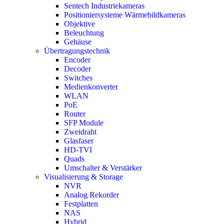
Sentech Industriekameras
Positioniersysteme Wärmebildkameras
Objektive
Beleuchtung
Gehäuse
Übertragungstechnik
Encoder
Decoder
Switches
Medienkonverter
WLAN
PoE
Router
SFP Module
Zweidraht
Glasfaser
HD-TVI
Quads
Umschalter & Verstärker
Visualisierung & Storage
NVR
Analog Rekorder
Festplatten
NAS
Hybrid