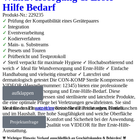
Hilfe Bedarf
Produkt-Nr.: 229235
✓
Prüfung der Kompatibilität eines Gerätepaares
✓
Integration
✓
Eventverarbeitung
✓
Kodierverfahren
✓
Main- u. Substreams
✓
Presets und Touren
✓
Prüfbericht und Testprotokoll
✓ Steril verpackt für maximale Hygiene ✓ Hochabsorbierend und
weich ✓ Ideal für Wundversorgung und Erste-Hilfe ✓ Einfache
Handhabung und vielseitig einsetzbar ✓ Latexfrei und
dermatologisch getestet Die CON-KOMP Sterile Kompressen von
VIDEOR (Herstellernummer: 12345) bieten eine professionelle
Lösung für Wundversorgung und Erste-Hilfe-Bedarf. Diese
aufklappen
hochwertigen Kompressen sind sterilisierte und latexfreie Produkte,
die eine optimale Pflege bei Verletzungen gewährleisten. Sie sind
ideal für den Einsatz in medizinischen Einrichtungen, Notfalltaschen
Sie müssen sich
anmelden
bevor Sie die Preise sehen können.
und im Haushalt. Ihre hohe Saugfähigkeit und weiche Oberfläche
sorgen für maximalen Komfort und Sicherheit bei der Anwendung.
Projektanfrage
Vertrauen Sie auf die Qualität von VIDEOR für Ihre Erste-Hilfe-
Ausstattung.
🚨 Wichtiger Hinweis: Verkauf ausschließlich an Geschäftskunden & Behörden! 🚨