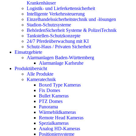
Krankenhäuser
Logistik- und Lieferkettensicherheit
Intelligente Verkehrssteuerung
Einzelhandelssicherheitstechnik und -lösungen
Stadion-Schutzsysteme
BehördenSicherheit Systeme & PolizeiTechnik
Tankstellen-Schutzkonzepte​
24/7 Pferdeüberwachung mit KI
Schutz-Haus / Privaten Sicherheit
Einsatzgebiete
Alarmanlagen Baden-Württemberg
Alarmanlage Karlsruhe
Produktübersicht
Alle Produkte
Kameratechnik
Boxed Type Kameras
Fix Domes
Bullet Kameras
PTZ Domes
Panorama
Wärmebildkameras
Remote Head Kameras
Spezialkameras
Analog HD-Kameras
Positioniersysteme