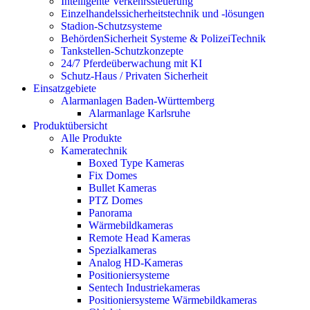
Intelligente Verkehrssteuerung
Einzelhandelssicherheitstechnik und -lösungen
Stadion-Schutzsysteme
BehördenSicherheit Systeme & PolizeiTechnik
Tankstellen-Schutzkonzepte​
24/7 Pferdeüberwachung mit KI
Schutz-Haus / Privaten Sicherheit
Einsatzgebiete
Alarmanlagen Baden-Württemberg
Alarmanlage Karlsruhe
Produktübersicht
Alle Produkte
Kameratechnik
Boxed Type Kameras
Fix Domes
Bullet Kameras
PTZ Domes
Panorama
Wärmebildkameras
Remote Head Kameras
Spezialkameras
Analog HD-Kameras
Positioniersysteme
Sentech Industriekameras
Positioniersysteme Wärmebildkameras