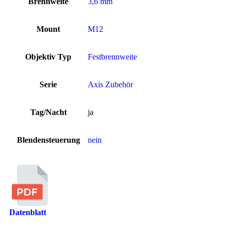
Brennweite
3,6 mm
Mount
M12
Objektiv Typ
Festbrennweite
Serie
Axis Zubehör
Tag/Nacht
ja
Blendensteuerung
nein
Datenblatt