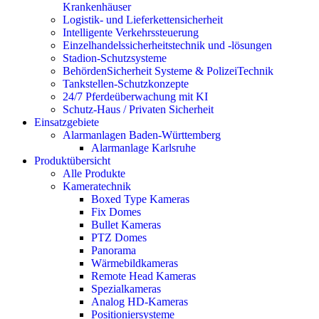
Krankenhäuser
Logistik- und Lieferkettensicherheit
Intelligente Verkehrssteuerung
Einzelhandelssicherheitstechnik und -lösungen
Stadion-Schutzsysteme
BehördenSicherheit Systeme & PolizeiTechnik
Tankstellen-Schutzkonzepte​
24/7 Pferdeüberwachung mit KI
Schutz-Haus / Privaten Sicherheit
Einsatzgebiete
Alarmanlagen Baden-Württemberg
Alarmanlage Karlsruhe
Produktübersicht
Alle Produkte
Kameratechnik
Boxed Type Kameras
Fix Domes
Bullet Kameras
PTZ Domes
Panorama
Wärmebildkameras
Remote Head Kameras
Spezialkameras
Analog HD-Kameras
Positioniersysteme