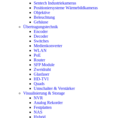
Sentech Industriekameras
Positioniersysteme Wärmebildkameras
Objektive
Beleuchtung
Gehäuse
Übertragungstechnik
Encoder
Decoder
Switches
Medienkonverter
WLAN
PoE
Router
SFP Module
Zweidraht
Glasfaser
HD-TVI
Quads
Umschalter & Verstärker
Visualisierung & Storage
NVR
Analog Rekorder
Festplatten
NAS
Hybrid