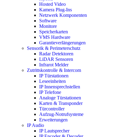
Hosted Video
Kamera Plug-Ins
Netzwerk Komponenten
Software
Monitore
Speicherkarten
VMS Hardware
Garantieverlängerungen
Sensorik & Perimeterschutz
Radar Detektoren
LiDAR Sensoren
Infrarot Melder
Zutrittskontrolle & Intercom
IP Türstationen
Leseeinheiten
IP Innensprechstellen
IP Telefone
Analoge Türstationen
Karten & Transponder
Türcontroller
Aufzug-Notrufsysteme
Erweiterungen
IP Audio
IP Lautsprecher
IP Encoder & Decoder