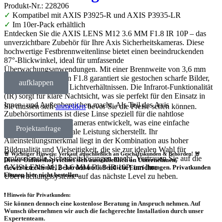
Produkt-Nr.: 228206
✓
Kompatibel mit AXIS P3925-R und AXIS P3935-LR
✓
Im 10er-Pack erhältlich
Entdecken Sie die AXIS LENS M12 3.6 MM F1.8 IR 10P – das
unverzichtbare Zubehör für Ihre Axis Sicherheitskameras. Diese
hochwertige Festbrennweitenlinse bietet einen beeindruckenden
87°-Blickwinkel, ideal für umfassende
Überwachungsanwendungen. Mit einer Brennweite von 3,6 mm
und einer Blende von F1.8 garantiert sie gestochen scharfe Bilder,
aufklappen
selbst bei schlechten Lichtverhältnissen. Die Infrarot-Funktionalität
(IR) sorgt für klare Nachtsicht, was sie perfekt für den Einsatz in
Innen- und Außenbereichen macht. Als Teil des Axis
Sie müssen sich
anmelden
bevor Sie die Preise sehen können.
Zubehörsortiments ist diese Linse speziell für die nahtlose
Integration mit Axis Kameras entwickelt, was eine einfache
Projektanfrage
Installation und optimale Leistung sicherstellt. Ihr
Alleinstellungsmerkmal liegt in der Kombination aus hoher
Bildqualität und Vielseitigkeit, die sie zur idealen Wahl für
🚨 Wichtiger Hinweis: Verkauf ausschließlich an Geschäftskunden & Behörden! 🚨
professionelle Sicherheitslösungen macht. Vertrauen Sie auf die
Dieser Onlineshop richtet sich
ausschließlich
an Unternehmen,
AXIS LENS M12 3.6 MM F1.8 IR 10P, um Ihre
Gewerbetreibende, Behörden und öffentliche Einrichtungen.
Privatkunden
können hier nicht bestellen.
Überwachungssysteme auf das nächste Level zu heben.
❗
Hinweis für Privatkunden:
Sie können dennoch eine
kostenlose Beratung
in Anspruch nehmen. Auf
Wunsch übernehmen wir auch die
fachgerechte Installation
durch unser
Expertenteam.