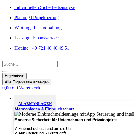
Zum
individuellen Sicherheitsanalyse
Inhalt
Planung | Projektierung
springen
Wartung | Instandhaltung
Leasing | Finanzservice
Hotline +49 721 46 46 49 51
Search
...
Ergebnisse
Alle Ergebnisse anzeigen
0,00
€
0
Warenkorb
Sicherheitslösungen
ALARMANLAGEN
Alarmanlagen & Einbruchschutz
Moderne Sicherheit für Unternehmen und Privatobjekte
✔ Einbruchschutz rund um die Uhr
✔ App-Steuerung & Fernzugriff