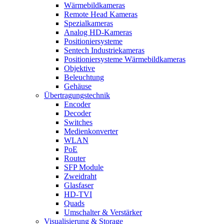
Wärmebildkameras
Remote Head Kameras
Spezialkameras
Analog HD-Kameras
Positioniersysteme
Sentech Industriekameras
Positioniersysteme Wärmebildkameras
Objektive
Beleuchtung
Gehäuse
Übertragungstechnik
Encoder
Decoder
Switches
Medienkonverter
WLAN
PoE
Router
SFP Module
Zweidraht
Glasfaser
HD-TVI
Quads
Umschalter & Verstärker
Visualisierung & Storage