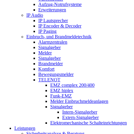
Aufzug-Notrufsysteme
Erweiterungen
IP Audio
IP Lautsprecher
IP Encoder & Decoder
IP Paging
Einbruch- und Brandmeldetechnik
Alarmzentralen
Signalgeber
Melder
Signalgeber
Brandmelder
Komfort
Bewegungsmelder
TELENOT
EMZ complex 200/400
EMZ hiplex
Funk-EMZ
Melder Einbruchmeldeanlagen
Signalgeber
Intern-Signalgeber
Extern-Signalgeber
Elektromechanische Schalteinrichtungen
Leistungen
Sicherheitsanalyse & Beratung