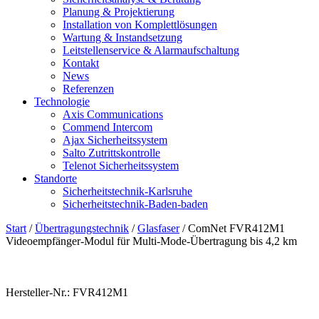
Planung & Projektierung​
Installation von Komplettlösungen
Wartung & Instandsetzung
Leitstellenservice & Alarmaufschaltung
Kontakt
News
Referenzen
Technologie
Axis Communications
Commend Intercom
Ajax Sicherheitssystem​
Salto Zutrittskontrolle
Telenot Sicherheitssystem
Standorte
Sicherheitstechnik-Karlsruhe
Sicherheitstechnik-Baden-baden
Start
/
Übertragungstechnik
/
Glasfaser
/ ComNet FVR412M1
Videoempfänger-Modul für Multi-Mode-Übertragung bis 4,2 km
Hersteller-Nr.: FVR412M1