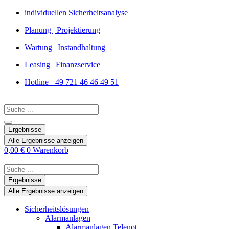
Zum
individuellen Sicherheitsanalyse
Inhalt
Planung | Projektierung
springen
Wartung | Instandhaltung
Leasing | Finanzservice
Hotline +49 721 46 46 49 51
Search
...
Ergebnisse
Alle Ergebnisse anzeigen
0,00
€
0
Warenkorb
Search
...
Ergebnisse
Alle Ergebnisse anzeigen
Sicherheitslösungen
Alarmanlagen
Alarmanlagen Telenot