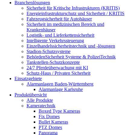
Branchenlösungen
Sicherheit für Kritische Infrastrukturen (KRITIS)
Energieinfrastrukturschutz und Sicherheit / KRITIS
Fahrzeugsicherheit für Autohäuser
Sicherheit im medizinischen Bereich und
Krankenhäuser
Logistik- und Lieferkettensicherheit
Intelligente Verkehrssteuerung
Einzelhandelssicherheitstechnik und -lösungen
Stadion-Schutzsysteme
BehördenSicherheit Systeme & PolizeiTechnik
Tankstellen-Schutzkonzepte​
24/7 Pferdeüberwachung mit KI
Schutz-Haus / Privaten Sicherheit
Einsatzgebiete
Alarmanlagen Baden-Württemberg
Alarmanlage Karlsruhe
Produktübersicht
Alle Produkte
Kameratechnik
Boxed Type Kameras
Fix Domes
Bullet Kameras
PTZ Domes
Panorama