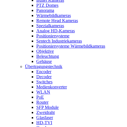
Bullet Kameras
PTZ Domes
Panorama
Wärmebildkameras
Remote Head Kameras
Spezialkameras
Analog HD-Kameras
Positioniersysteme
Sentech Industriekameras
Positioniersysteme Wärmebildkameras
Objektive
Beleuchtung
Gehäuse
Übertragungstechnik
Encoder
Decoder
Switches
Medienkonverter
WLAN
PoE
Router
SFP Module
Zweidraht
Glasfaser
HD-TVI