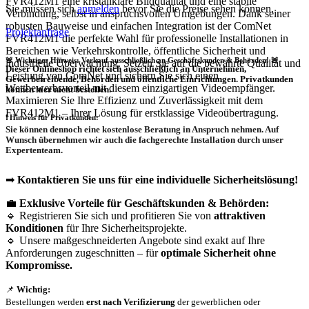
FVR412M1 eine kristallklare Bildqualität und eine stabile
Sie müssen sich
anmelden
bevor Sie die Preise sehen können.
Verbindung, selbst in anspruchsvollen Umgebungen. Dank seiner
robusten Bauweise und einfachen Integration ist der ComNet
Projektanfrage
FVR412M1 die perfekte Wahl für professionelle Installationen in
Bereichen wie Verkehrskontrolle, öffentliche Sicherheit und
🚨 Wichtiger Hinweis: Verkauf ausschließlich an Geschäftskunden & Behörden! 🚨
industrielle Überwachung. Setzen Sie auf die bewährte Qualität und
Dieser Onlineshop richtet sich
ausschließlich
an Unternehmen,
Leistung von ComNet und sichern Sie sich einen
Gewerbetreibende, Behörden und öffentliche Einrichtungen.
Privatkunden
Wettbewerbsvorteil mit diesem einzigartigen Videoempfänger.
können hier nicht bestellen.
Maximieren Sie Ihre Effizienz und Zuverlässigkeit mit dem
FVR412M1 – Ihrer Lösung für erstklassige Videoübertragung.
❗
Hinweis für Privatkunden:
Sie können dennoch eine
kostenlose Beratung
in Anspruch nehmen. Auf
Wunsch übernehmen wir auch die
fachgerechte Installation
durch unser
Expertenteam.
➡
Kontaktieren Sie uns für eine individuelle Sicherheitslösung!
💼
Exklusive Vorteile für Geschäftskunden & Behörden:
🔹 Registrieren Sie sich und profitieren Sie von
attraktiven
Konditionen
für Ihre Sicherheitsprojekte.
🔹 Unsere maßgeschneiderten Angebote sind exakt auf Ihre
Anforderungen zugeschnitten – für
optimale Sicherheit ohne
Kompromisse.
📌
Wichtig:
Bestellungen werden
erst nach Verifizierung
der gewerblichen oder