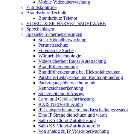
Mobile Videoüberwachung
Zutrittskontrolle
Brandschutz Technik
Brandschutz Telenot
VIDEO- & SICHERHEITSSOFTWARE
Sprechanlagen
Spezielle Sicherheitslösungen
Solar Videoüberwachung
Perimeterschutz
Forensische Suche
Wärmebildtechnologie
Videosicherheit Radar Autotracking​
Brandfrüherkennung
Brandfrüherkennung bei Elektrofahrzeugen
Parkhaus Leitsysteme und Raumoptimierung
Parkzugangsüberwachung mit
Kennzeichenerkennung
Sicherheit durch Ansage
Lärm und Geräuscherfassung
AXIS Netzwerk-Audio
IP Lautsprecheranlage und Beschallungssystem
Eine IP Sirene die schützt und warnt
Salto KS Cloud-Zutrittslösung
Salto KS Cloud-Zutrittskontrolle
Von analog zu IP Videoüberwachung