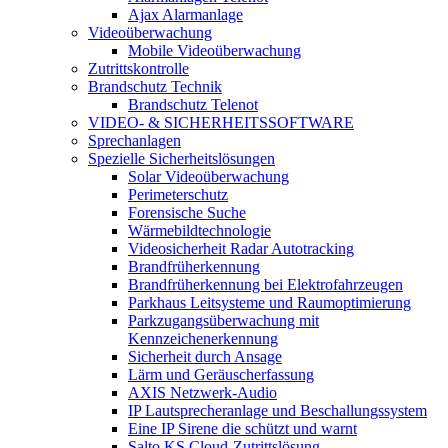
Ajax Alarmanlage
Videoüberwachung
Mobile Videoüberwachung
Zutrittskontrolle
Brandschutz Technik
Brandschutz Telenot
VIDEO- & SICHERHEITSSOFTWARE
Sprechanlagen
Spezielle Sicherheitslösungen
Solar Videoüberwachung
Perimeterschutz
Forensische Suche
Wärmebildtechnologie
Videosicherheit Radar Autotracking​
Brandfrüherkennung
Brandfrüherkennung bei Elektrofahrzeugen
Parkhaus Leitsysteme und Raumoptimierung
Parkzugangsüberwachung mit
Kennzeichenerkennung
Sicherheit durch Ansage
Lärm und Geräuscherfassung
AXIS Netzwerk-Audio
IP Lautsprecheranlage und Beschallungssystem
Eine IP Sirene die schützt und warnt
Salto KS Cloud-Zutrittslösung