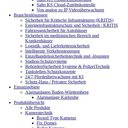
Salto KS Cloud-Zutrittskontrolle
Von analog zu IP Videoüberwachung
Branchenlösungen
Sicherheit für Kritische Infrastrukturen (KRITIS)
Energieinfrastrukturschutz und Sicherheit / KRITIS
Fahrzeugsicherheit für Autohäuser
Sicherheit im medizinischen Bereich und
Krankenhäuser
Logistik- und Lieferkettensicherheit
Intelligente Verkehrssteuerung
Einzelhandelssicherheitstechnik und -lösungen
Stadion-Schutzsysteme
BehördenSicherheit Systeme & PolizeiTechnik
Tankstellen-Schutzkonzepte​
24/7 Pferdeüberwachung mit KI
Schutz-Haus / Privaten Sicherheit
Einsatzgebiete
Alarmanlagen Baden-Württemberg
Alarmanlage Karlsruhe
Produktübersicht
Alle Produkte
Kameratechnik
Boxed Type Kameras
Fix Domes