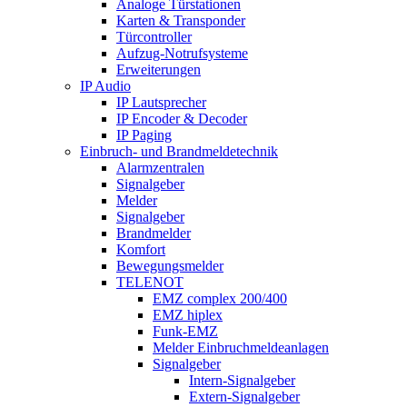
Analoge Türstationen
Karten & Transponder
Türcontroller
Aufzug-Notrufsysteme
Erweiterungen
IP Audio
IP Lautsprecher
IP Encoder & Decoder
IP Paging
Einbruch- und Brandmeldetechnik
Alarmzentralen
Signalgeber
Melder
Signalgeber
Brandmelder
Komfort
Bewegungsmelder
TELENOT
EMZ complex 200/400
EMZ hiplex
Funk-EMZ
Melder Einbruchmeldeanlagen
Signalgeber
Intern-Signalgeber
Extern-Signalgeber