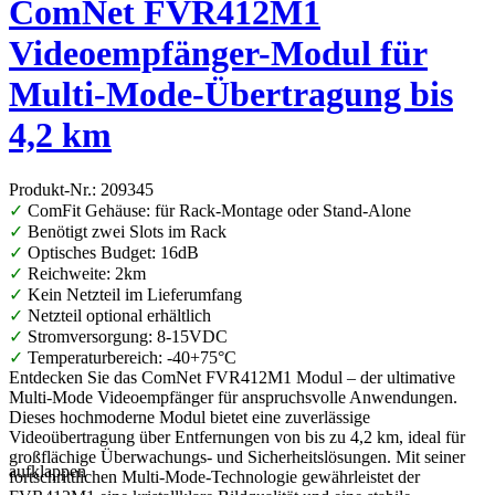
ComNet FVR412M1
Videoempfänger-Modul für
Multi-Mode-Übertragung bis
4,2 km
Produkt-Nr.: 209345
✓
ComFit Gehäuse: für Rack-Montage oder Stand-Alone
✓
Benötigt zwei Slots im Rack
✓
Optisches Budget: 16dB
✓
Reichweite: 2km
✓
Kein Netzteil im Lieferumfang
✓
Netzteil optional erhältlich
✓
Stromversorgung: 8-15VDC
✓
Temperaturbereich: -40+75°C
Entdecken Sie das ComNet FVR412M1 Modul – der ultimative
Multi-Mode Videoempfänger für anspruchsvolle Anwendungen.
Dieses hochmoderne Modul bietet eine zuverlässige
Videoübertragung über Entfernungen von bis zu 4,2 km, ideal für
großflächige Überwachungs- und Sicherheitslösungen. Mit seiner
aufklappen
fortschrittlichen Multi-Mode-Technologie gewährleistet der