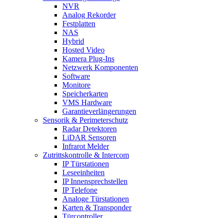
NVR
Analog Rekorder
Festplatten
NAS
Hybrid
Hosted Video
Kamera Plug-Ins
Netzwerk Komponenten
Software
Monitore
Speicherkarten
VMS Hardware
Garantieverlängerungen
Sensorik & Perimeterschutz
Radar Detektoren
LiDAR Sensoren
Infrarot Melder
Zutrittskontrolle & Intercom
IP Türstationen
Leseeinheiten
IP Innensprechstellen
IP Telefone
Analoge Türstationen
Karten & Transponder
Türcontroller