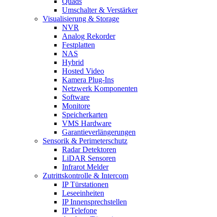
Quads
Umschalter & Verstärker
Visualisierung & Storage
NVR
Analog Rekorder
Festplatten
NAS
Hybrid
Hosted Video
Kamera Plug-Ins
Netzwerk Komponenten
Software
Monitore
Speicherkarten
VMS Hardware
Garantieverlängerungen
Sensorik & Perimeterschutz
Radar Detektoren
LiDAR Sensoren
Infrarot Melder
Zutrittskontrolle & Intercom
IP Türstationen
Leseeinheiten
IP Innensprechstellen
IP Telefone