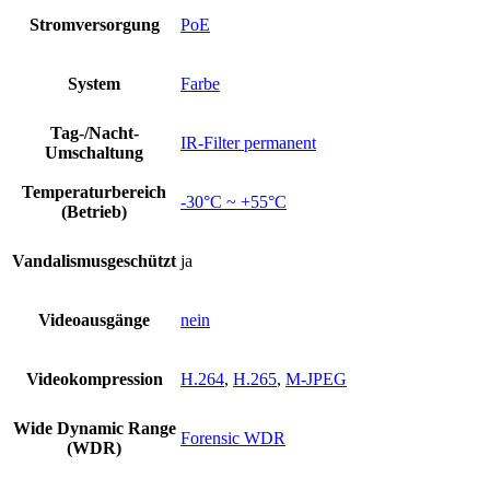
Stromversorgung
PoE
System
Farbe
Tag-/Nacht-
IR-Filter permanent
Umschaltung
Temperaturbereich
-30°C ~ +55°C
(Betrieb)
Vandalismusgeschützt
ja
Videoausgänge
nein
Videokompression
H.264
,
H.265
,
M-JPEG
Wide Dynamic Range
Forensic WDR
(WDR)