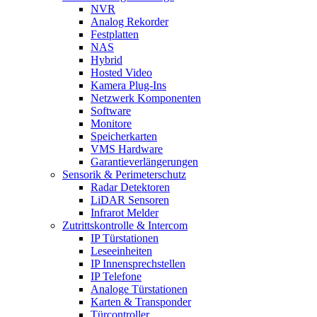
NVR
Analog Rekorder
Festplatten
NAS
Hybrid
Hosted Video
Kamera Plug-Ins
Netzwerk Komponenten
Software
Monitore
Speicherkarten
VMS Hardware
Garantieverlängerungen
Sensorik & Perimeterschutz
Radar Detektoren
LiDAR Sensoren
Infrarot Melder
Zutrittskontrolle & Intercom
IP Türstationen
Leseeinheiten
IP Innensprechstellen
IP Telefone
Analoge Türstationen
Karten & Transponder
Türcontroller