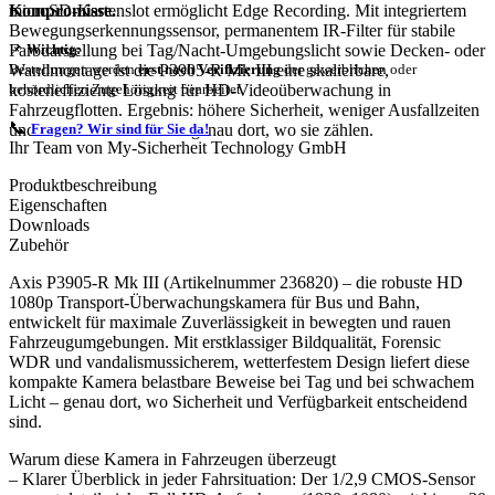
Kompromisse.
microSD-Kartenslot ermöglicht Edge Recording. Mit integriertem
Bewegungserkennungssensor, permanentem IR-Filter für stabile
Farbdarstellung bei Tag/Nacht-Umgebungslicht sowie Decken- oder
📌
Wichtig:
Wandmontage ist die P3905-R Mk III eine skalierbare,
Bestellungen werden
erst nach Verifizierung
der gewerblichen oder
kosteneffiziente Lösung für HD-Videoüberwachung in
behördlichen Zugehörigkeit bearbeitet.
Fahrzeugflotten. Ergebnis: höhere Sicherheit, weniger Ausfallzeiten
📞
und belastbare Beweise – genau dort, wo sie zählen.
Fragen? Wir sind für Sie da!
Ihr Team von My-Sicherheit Technology GmbH
Produktbeschreibung
Eigenschaften
Downloads
Zubehör
Axis P3905-R Mk III (Artikelnummer 236820) – die robuste HD
1080p Transport-Überwachungskamera für Bus und Bahn,
entwickelt für maximale Zuverlässigkeit in bewegten und rauen
Fahrzeugumgebungen. Mit erstklassiger Bildqualität, Forensic
WDR und vandalismussicherem, wetterfestem Design liefert diese
kompakte Kamera belastbare Beweise bei Tag und bei schwachem
Licht – genau dort, wo Sicherheit und Verfügbarkeit entscheidend
sind.
Warum diese Kamera in Fahrzeugen überzeugt
– Klarer Überblick in jeder Fahrsituation: Der 1/2,9 CMOS-Sensor