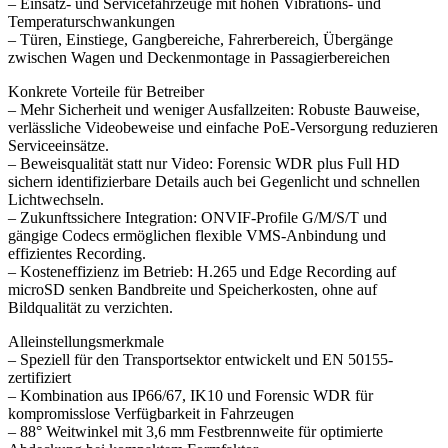
– Einsatz- und Servicefahrzeuge mit hohen Vibrations- und
Temperaturschwankungen
– Türen, Einstiege, Gangbereiche, Fahrerbereich, Übergänge
zwischen Wagen und Deckenmontage in Passagierbereichen
Konkrete Vorteile für Betreiber
– Mehr Sicherheit und weniger Ausfallzeiten: Robuste Bauweise,
verlässliche Videobeweise und einfache PoE-Versorgung reduzieren
Serviceeinsätze.
– Beweisqualität statt nur Video: Forensic WDR plus Full HD
sichern identifizierbare Details auch bei Gegenlicht und schnellen
Lichtwechseln.
– Zukunftssichere Integration: ONVIF-Profile G/M/S/T und
gängige Codecs ermöglichen flexible VMS-Anbindung und
effizientes Recording.
– Kosteneffizienz im Betrieb: H.265 und Edge Recording auf
microSD senken Bandbreite und Speicherkosten, ohne auf
Bildqualität zu verzichten.
Alleinstellungsmerkmale
– Speziell für den Transportsektor entwickelt und EN 50155-
zertifiziert
– Kombination aus IP66/67, IK10 und Forensic WDR für
kompromisslose Verfügbarkeit in Fahrzeugen
– 88° Weitwinkel mit 3,6 mm Festbrennweite für optimierte