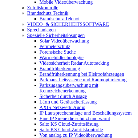
Mobile Videoüberwachung
Zutrittskontrolle
Brandschutz Technik
Brandschutz Telenot
VIDEO- & SICHERHEITSSOFTWARE
Sprechanlagen
Spezielle Sicherheitslösungen
Solar Videoüberwachung
Perimeterschutz
Forensische Suche
Wärmebildtechnologie
Videosicherheit Radar Autotracking​
Brandfrüherkennung
Brandfrüherkennung bei Elektrofahrzeugen
Parkhaus Leitsysteme und Raumoptimierung
Parkzugangsüberwachung mit
Kennzeichenerkennung
Sicherheit durch Ansage
Lärm und Geräuscherfassung
AXIS Netzwerk-Audio
IP Lautsprecheranlage und Beschallungssystem
Eine IP Sirene die schützt und warnt
Salto KS Cloud-Zutrittslösung
Salto KS Cloud-Zutrittskontrolle
Von analog zu IP Videoüberwachung