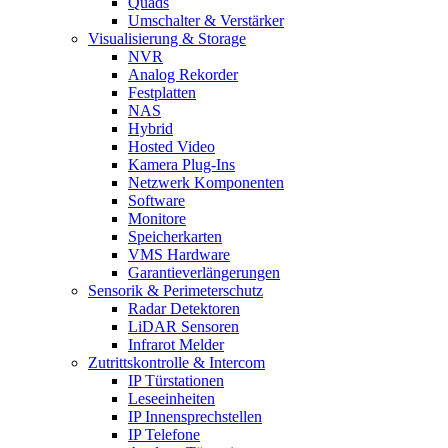
Quads
Umschalter & Verstärker
Visualisierung & Storage
NVR
Analog Rekorder
Festplatten
NAS
Hybrid
Hosted Video
Kamera Plug-Ins
Netzwerk Komponenten
Software
Monitore
Speicherkarten
VMS Hardware
Garantieverlängerungen
Sensorik & Perimeterschutz
Radar Detektoren
LiDAR Sensoren
Infrarot Melder
Zutrittskontrolle & Intercom
IP Türstationen
Leseeinheiten
IP Innensprechstellen
IP Telefone