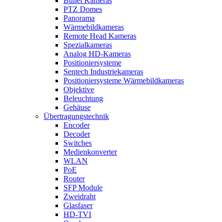
Bullet Kameras
PTZ Domes
Panorama
Wärmebildkameras
Remote Head Kameras
Spezialkameras
Analog HD-Kameras
Positioniersysteme
Sentech Industriekameras
Positioniersysteme Wärmebildkameras
Objektive
Beleuchtung
Gehäuse
Übertragungstechnik
Encoder
Decoder
Switches
Medienkonverter
WLAN
PoE
Router
SFP Module
Zweidraht
Glasfaser
HD-TVI