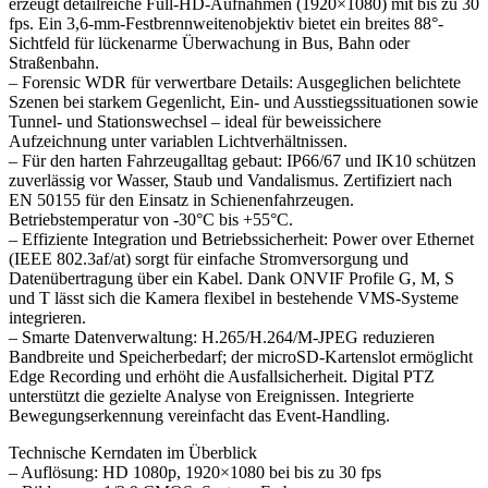
erzeugt detailreiche Full-HD-Aufnahmen (1920×1080) mit bis zu 30
fps. Ein 3,6-mm-Festbrennweitenobjektiv bietet ein breites 88°-
Sichtfeld für lückenarme Überwachung in Bus, Bahn oder
Straßenbahn.
– Forensic WDR für verwertbare Details: Ausgeglichen belichtete
Szenen bei starkem Gegenlicht, Ein- und Ausstiegssituationen sowie
Tunnel- und Stationswechsel – ideal für beweissichere
Aufzeichnung unter variablen Lichtverhältnissen.
– Für den harten Fahrzeugalltag gebaut: IP66/67 und IK10 schützen
zuverlässig vor Wasser, Staub und Vandalismus. Zertifiziert nach
EN 50155 für den Einsatz in Schienenfahrzeugen.
Betriebstemperatur von -30°C bis +55°C.
– Effiziente Integration und Betriebssicherheit: Power over Ethernet
(IEEE 802.3af/at) sorgt für einfache Stromversorgung und
Datenübertragung über ein Kabel. Dank ONVIF Profile G, M, S
und T lässt sich die Kamera flexibel in bestehende VMS-Systeme
integrieren.
– Smarte Datenverwaltung: H.265/H.264/M-JPEG reduzieren
Bandbreite und Speicherbedarf; der microSD-Kartenslot ermöglicht
Edge Recording und erhöht die Ausfallsicherheit. Digital PTZ
unterstützt die gezielte Analyse von Ereignissen. Integrierte
Bewegungserkennung vereinfacht das Event-Handling.
Technische Kerndaten im Überblick
– Auflösung: HD 1080p, 1920×1080 bei bis zu 30 fps