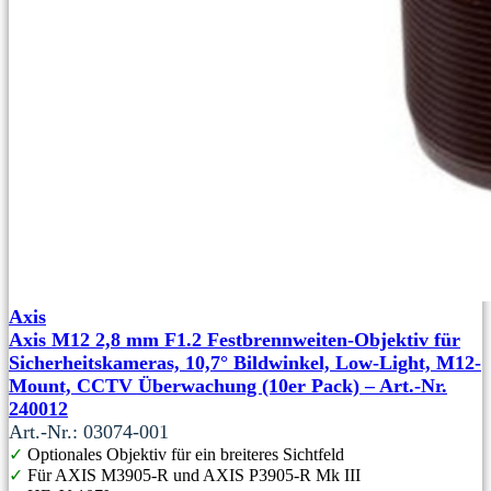
Axis
Axis M12 2,8 mm F1.2 Festbrennweiten-Objektiv für
Sicherheitskameras, 10,7° Bildwinkel, Low-Light, M12-
Mount, CCTV Überwachung (10er Pack) – Art.-Nr.
240012
Art.-Nr.: 03074-001
✓
Optionales Objektiv für ein breiteres Sichtfeld
✓
Für AXIS M3905-R und AXIS P3905-R Mk III