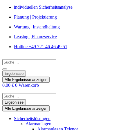
Zum
individuellen Sicherheitsanalyse
Inhalt
Planung | Projektierung
springen
Wartung | Instandhaltung
Leasing | Finanzservice
Hotline +49 721 46 46 49 51
Search
...
Ergebnisse
Alle Ergebnisse anzeigen
0,00
€
0
Warenkorb
Search
...
Ergebnisse
Alle Ergebnisse anzeigen
Sicherheitslösungen
Alarmanlagen
Alarmanlagen Telenot