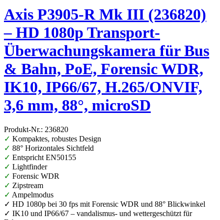
Axis P3905-R Mk III (236820)
– HD 1080p Transport-
Überwachungskamera für Bus
& Bahn, PoE, Forensic WDR,
IK10, IP66/67, H.265/ONVIF,
3,6 mm, 88°, microSD
Produkt-Nr.: 236820
✓
Kompaktes, robustes Design
✓
88° Horizontales Sichtfeld
✓
Entspricht EN50155
✓
Lightfinder
✓
Forensic WDR
✓
Zipstream
✓
Ampelmodus
✓ HD 1080p bei 30 fps mit Forensic WDR und 88° Blickwinkel
✓ IK10 und IP66/67 – vandalismus- und wettergeschützt für