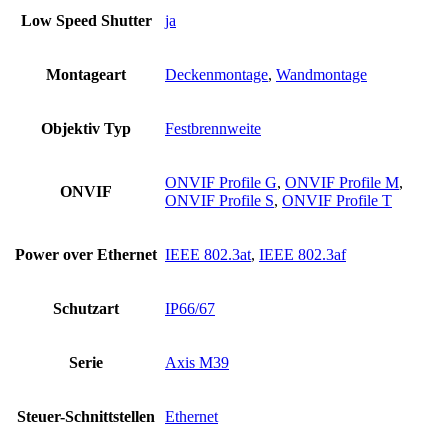
Low Speed Shutter
ja
Montageart
Deckenmontage
,
Wandmontage
Objektiv Typ
Festbrennweite
ONVIF Profile G
,
ONVIF Profile M
,
ONVIF
ONVIF Profile S
,
ONVIF Profile T
Power over Ethernet
IEEE 802.3at
,
IEEE 802.3af
Schutzart
IP66/67
Serie
Axis M39
Steuer-Schnittstellen
Ethernet