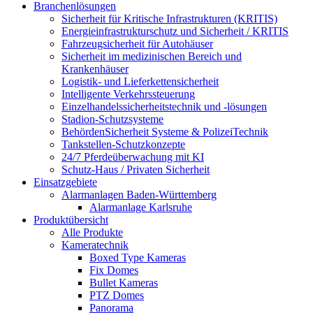
Branchenlösungen
Sicherheit für Kritische Infrastrukturen (KRITIS)
Energieinfrastrukturschutz und Sicherheit / KRITIS
Fahrzeugsicherheit für Autohäuser
Sicherheit im medizinischen Bereich und
Krankenhäuser
Logistik- und Lieferkettensicherheit
Intelligente Verkehrssteuerung
Einzelhandelssicherheitstechnik und -lösungen
Stadion-Schutzsysteme
BehördenSicherheit Systeme & PolizeiTechnik
Tankstellen-Schutzkonzepte​
24/7 Pferdeüberwachung mit KI
Schutz-Haus / Privaten Sicherheit
Einsatzgebiete
Alarmanlagen Baden-Württemberg
Alarmanlage Karlsruhe
Produktübersicht
Alle Produkte
Kameratechnik
Boxed Type Kameras
Fix Domes
Bullet Kameras
PTZ Domes
Panorama