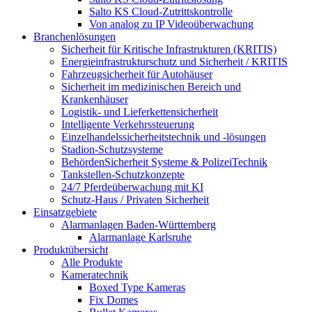
Salto KS Cloud-Zutrittskontrolle
Von analog zu IP Videoüberwachung
Branchenlösungen
Sicherheit für Kritische Infrastrukturen (KRITIS)
Energieinfrastrukturschutz und Sicherheit / KRITIS
Fahrzeugsicherheit für Autohäuser
Sicherheit im medizinischen Bereich und
Krankenhäuser
Logistik- und Lieferkettensicherheit
Intelligente Verkehrssteuerung
Einzelhandelssicherheitstechnik und -lösungen
Stadion-Schutzsysteme
BehördenSicherheit Systeme & PolizeiTechnik
Tankstellen-Schutzkonzepte​
24/7 Pferdeüberwachung mit KI
Schutz-Haus / Privaten Sicherheit
Einsatzgebiete
Alarmanlagen Baden-Württemberg
Alarmanlage Karlsruhe
Produktübersicht
Alle Produkte
Kameratechnik
Boxed Type Kameras
Fix Domes