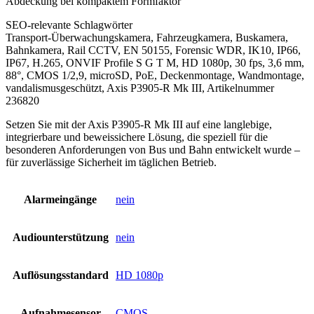
Abdeckung bei kompaktem Formfaktor
SEO-relevante Schlagwörter
Transport-Überwachungskamera, Fahrzeugkamera, Buskamera,
Bahnkamera, Rail CCTV, EN 50155, Forensic WDR, IK10, IP66,
IP67, H.265, ONVIF Profile S G T M, HD 1080p, 30 fps, 3,6 mm,
88°, CMOS 1/2,9, microSD, PoE, Deckenmontage, Wandmontage,
vandalismusgeschützt, Axis P3905-R Mk III, Artikelnummer
236820
Setzen Sie mit der Axis P3905-R Mk III auf eine langlebige,
integrierbare und beweissichere Lösung, die speziell für die
besonderen Anforderungen von Bus und Bahn entwickelt wurde –
für zuverlässige Sicherheit im täglichen Betrieb.
Alarmeingänge
nein
Audiounterstützung
nein
Auflösungsstandard
HD 1080p
Aufnahmesensor
CMOS