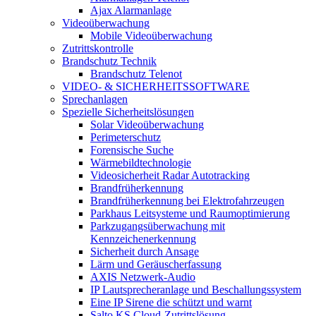
Ajax Alarmanlage
Videoüberwachung
Mobile Videoüberwachung
Zutrittskontrolle
Brandschutz Technik
Brandschutz Telenot
VIDEO- & SICHERHEITSSOFTWARE
Sprechanlagen
Spezielle Sicherheitslösungen
Solar Videoüberwachung
Perimeterschutz
Forensische Suche
Wärmebildtechnologie
Videosicherheit Radar Autotracking​
Brandfrüherkennung
Brandfrüherkennung bei Elektrofahrzeugen
Parkhaus Leitsysteme und Raumoptimierung
Parkzugangsüberwachung mit
Kennzeichenerkennung
Sicherheit durch Ansage
Lärm und Geräuscherfassung
AXIS Netzwerk-Audio
IP Lautsprecheranlage und Beschallungssystem
Eine IP Sirene die schützt und warnt
Salto KS Cloud-Zutrittslösung