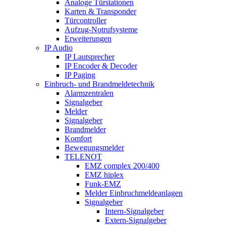
Analoge Türstationen
Karten & Transponder
Türcontroller
Aufzug-Notrufsysteme
Erweiterungen
IP Audio
IP Lautsprecher
IP Encoder & Decoder
IP Paging
Einbruch- und Brandmeldetechnik
Alarmzentralen
Signalgeber
Melder
Signalgeber
Brandmelder
Komfort
Bewegungsmelder
TELENOT
EMZ complex 200/400
EMZ hiplex
Funk-EMZ
Melder Einbruchmeldeanlagen
Signalgeber
Intern-Signalgeber
Extern-Signalgeber