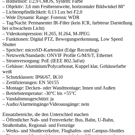
– Bildsensor: 1/2,9 CMOS, System: Farbe
– Objektiv: 3,6 mm Festbrennweite, horizontaler Bildwinkel 88°
– Lichtempfindlichkeit: 0,13 Lux bei F2,0
– Wide Dynamic Range: Forensic WDR
– Tag/Nacht: Permanenter IR-Filter (kein ICR, farbtreue Darstellung
bei schwachem Licht)
– Videokompression: H.265, H.264, M-JPEG
– Funktionen: Digital PTZ, Bewegungserkennung, Low Speed
Shutter
– Speicher: microSD-Kartenslot (Edge Recording)
– Netzwerk/Standards: ONVIF Profile G/M/S/T, Ethernet
– Stromversorgung: PoE (IEEE 802.3af/at)
– Gehäuse: Aluminium/Polycarbonat, Kuppel klar, Gehäusefarbe
weiß
– Schutzklassen: IP66/67, IK10
– Zertifizierungen: EN 50155
– Montage: Decken- oder Wandmontage; Innen und Außen
– Betriebstemperatur: -30°C bis +55°C
– Vandalismusgeschützt: ja
– Audio/Alarmeingänge/Videoausgänge: nein
Einsatzbereiche, die den Unterschied machen
– Öffentlicher Nah- und Fernverkehr: Bus, Bahn, U-Bahn,
Straßenbahn, Regional- und Fernzüge
– Werks- und Shuttleverkehre, Flughafen- und Campus-Shuttles