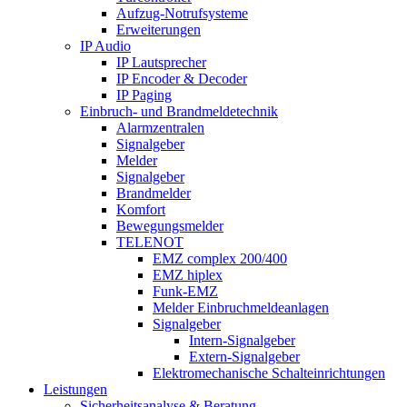
Aufzug-Notrufsysteme
Erweiterungen
IP Audio
IP Lautsprecher
IP Encoder & Decoder
IP Paging
Einbruch- und Brandmeldetechnik
Alarmzentralen
Signalgeber
Melder
Signalgeber
Brandmelder
Komfort
Bewegungsmelder
TELENOT
EMZ complex 200/400
EMZ hiplex
Funk-EMZ
Melder Einbruchmeldeanlagen
Signalgeber
Intern-Signalgeber
Extern-Signalgeber
Elektromechanische Schalteinrichtungen
Leistungen
Sicherheitsanalyse & Beratung