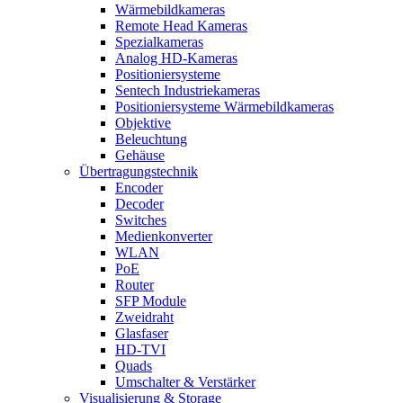
Wärmebildkameras
Remote Head Kameras
Spezialkameras
Analog HD-Kameras
Positioniersysteme
Sentech Industriekameras
Positioniersysteme Wärmebildkameras
Objektive
Beleuchtung
Gehäuse
Übertragungstechnik
Encoder
Decoder
Switches
Medienkonverter
WLAN
PoE
Router
SFP Module
Zweidraht
Glasfaser
HD-TVI
Quads
Umschalter & Verstärker
Visualisierung & Storage