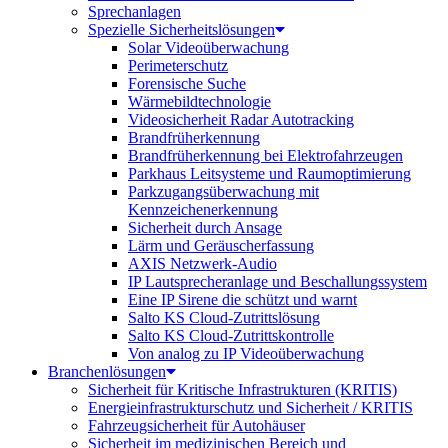
Sprechanlagen
Spezielle Sicherheitslösungen
Solar Videoüberwachung
Perimeterschutz
Forensische Suche
Wärmebildtechnologie
Videosicherheit Radar Autotracking​
Brandfrüherkennung
Brandfrüherkennung bei Elektrofahrzeugen
Parkhaus Leitsysteme und Raumoptimierung
Parkzugangsüberwachung mit
Kennzeichenerkennung
Sicherheit durch Ansage
Lärm und Geräuscherfassung
AXIS Netzwerk-Audio
IP Lautsprecheranlage und Beschallungssystem
Eine IP Sirene die schützt und warnt
Salto KS Cloud-Zutrittslösung
Salto KS Cloud-Zutrittskontrolle
Von analog zu IP Videoüberwachung
Branchenlösungen
Sicherheit für Kritische Infrastrukturen (KRITIS)
Energieinfrastrukturschutz und Sicherheit / KRITIS
Fahrzeugsicherheit für Autohäuser
Sicherheit im medizinischen Bereich und