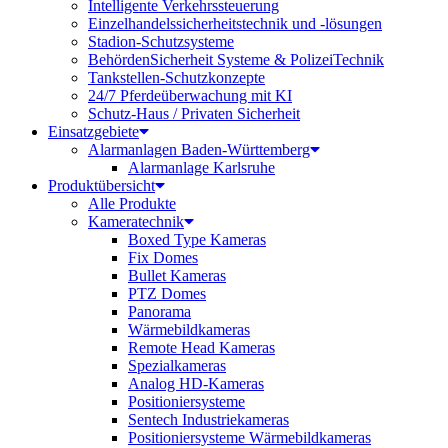
Intelligente Verkehrssteuerung
Einzelhandelssicherheitstechnik und -lösungen
Stadion-Schutzsysteme
BehördenSicherheit Systeme & PolizeiTechnik
Tankstellen-Schutzkonzepte​
24/7 Pferdeüberwachung mit KI
Schutz-Haus / Privaten Sicherheit
Einsatzgebiete
Alarmanlagen Baden-Württemberg
Alarmanlage Karlsruhe
Produktübersicht
Alle Produkte
Kameratechnik
Boxed Type Kameras
Fix Domes
Bullet Kameras
PTZ Domes
Panorama
Wärmebildkameras
Remote Head Kameras
Spezialkameras
Analog HD-Kameras
Positioniersysteme
Sentech Industriekameras
Positioniersysteme Wärmebildkameras