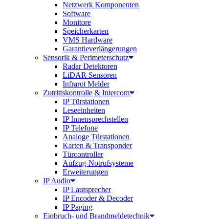
Netzwerk Komponenten
Software
Monitore
Speicherkarten
VMS Hardware
Garantieverlängerungen
Sensorik & Perimeterschutz
Radar Detektoren
LiDAR Sensoren
Infrarot Melder
Zutrittskontrolle & Intercom
IP Türstationen
Leseeinheiten
IP Innensprechstellen
IP Telefone
Analoge Türstationen
Karten & Transponder
Türcontroller
Aufzug-Notrufsysteme
Erweiterungen
IP Audio
IP Lautsprecher
IP Encoder & Decoder
IP Paging
Einbruch- und Brandmeldetechnik