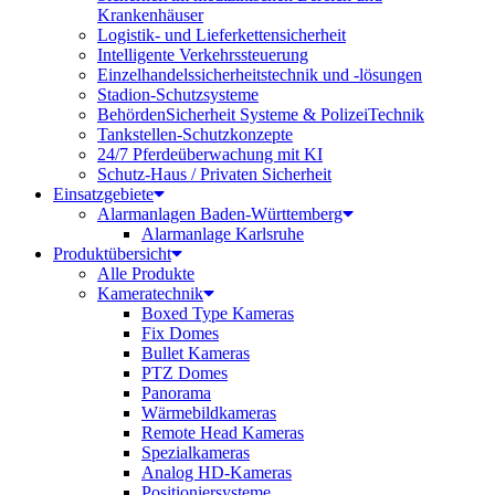
Krankenhäuser
Logistik- und Lieferkettensicherheit
Intelligente Verkehrssteuerung
Einzelhandelssicherheitstechnik und -lösungen
Stadion-Schutzsysteme
BehördenSicherheit Systeme & PolizeiTechnik
Tankstellen-Schutzkonzepte​
24/7 Pferdeüberwachung mit KI
Schutz-Haus / Privaten Sicherheit
Einsatzgebiete
Alarmanlagen Baden-Württemberg
Alarmanlage Karlsruhe
Produktübersicht
Alle Produkte
Kameratechnik
Boxed Type Kameras
Fix Domes
Bullet Kameras
PTZ Domes
Panorama
Wärmebildkameras
Remote Head Kameras
Spezialkameras
Analog HD-Kameras
Positioniersysteme