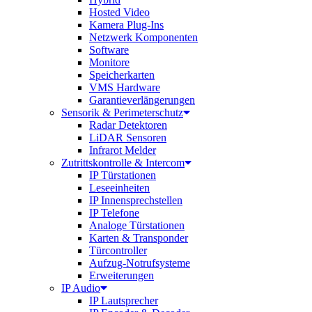
Hosted Video
Kamera Plug-Ins
Netzwerk Komponenten
Software
Monitore
Speicherkarten
VMS Hardware
Garantieverlängerungen
Sensorik & Perimeterschutz
Radar Detektoren
LiDAR Sensoren
Infrarot Melder
Zutrittskontrolle & Intercom
IP Türstationen
Leseeinheiten
IP Innensprechstellen
IP Telefone
Analoge Türstationen
Karten & Transponder
Türcontroller
Aufzug-Notrufsysteme
Erweiterungen
IP Audio
IP Lautsprecher