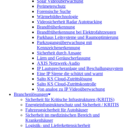
Solar Videoüberwachung
Perimeterschutz
Forensische Suche
Wärmebildtechnologie
Videosicherheit Radar Autotracking​
Brandfrüherkennung
Brandfrüherkennung bei Elektrofahrzeugen
Parkhaus Leitsysteme und Raumoptimierung
Parkzugangsüberwachung mit
Kennzeichenerkennung
Sicherheit durch Ansage
Lärm und Geräuscherfassung
AXIS Netzwerk-Audio
IP Lautsprecheranlage und Beschallungssystem
Eine IP Sirene die schützt und warnt
Salto KS Cloud-Zutrittslösung
Salto KS Cloud-Zutrittskontrolle
Von analog zu IP Videoüberwachung
Branchenlösungen
Sicherheit für Kritische Infrastrukturen (KRITIS)
Energieinfrastrukturschutz und Sicherheit / KRITIS
Fahrzeugsicherheit für Autohäuser
Sicherheit im medizinischen Bereich und
Krankenhäuser
Logistik- und Lieferkettensicherheit