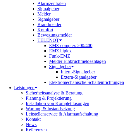
Alarmzentralen
Signalgeber
Melder
Signalgeber
Brandmelder
Komfort
Bewegungsmelder
TELENOT
EMZ complex 200/400
EMZ hiplex
Funk-EMZ
Melder Einbruchmeldeanlagen
Signalgeber
Intern-Signalgeber
Extern-Signalgeber
Elektromechanische Schalteinrichtungen
Leistungen
Sicherheitsanalyse & Beratung
Planung & Projektierung​
Installation von Komplettlösungen
Wartung & Instandsetzung
Leitstellenservice & Alarmaufschaltung
Kontakt
News
Referenzen