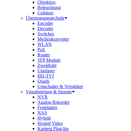
Objektive
Beleuchtung
Gehäuse
Übertragungstechnik
Encoder
Decoder
Switches
Medienkonverter
WLAN
PoE
Router
SFP Module
Zweidraht
Glasfaser
HD-TVI
Quads
Umschalter & Verstärker
Visualisierung & Storage
NVR
Analog Rekorder
Festplatten
NAS
Hybrid
Hosted Video
Kamera Plug-Ins