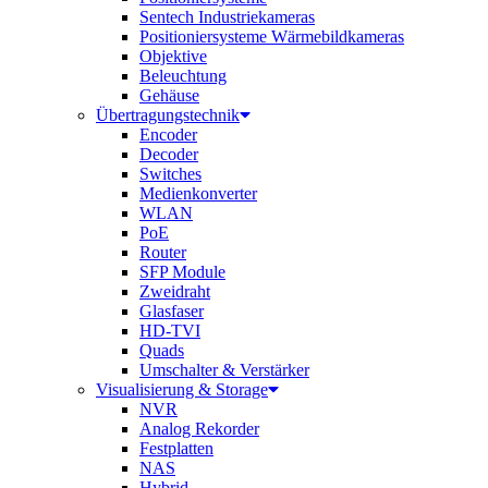
Sentech Industriekameras
Positioniersysteme Wärmebildkameras
Objektive
Beleuchtung
Gehäuse
Übertragungstechnik
Encoder
Decoder
Switches
Medienkonverter
WLAN
PoE
Router
SFP Module
Zweidraht
Glasfaser
HD-TVI
Quads
Umschalter & Verstärker
Visualisierung & Storage
NVR
Analog Rekorder
Festplatten
NAS
Hybrid