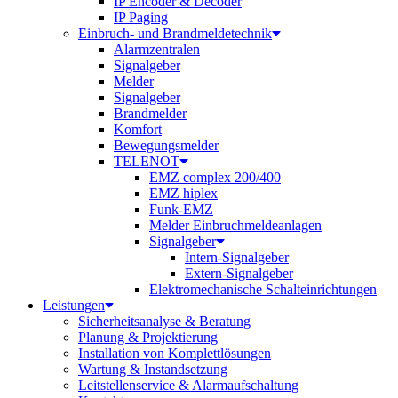
IP Encoder & Decoder
IP Paging
Einbruch- und Brandmeldetechnik
Alarmzentralen
Signalgeber
Melder
Signalgeber
Brandmelder
Komfort
Bewegungsmelder
TELENOT
EMZ complex 200/400
EMZ hiplex
Funk-EMZ
Melder Einbruchmeldeanlagen
Signalgeber
Intern-Signalgeber
Extern-Signalgeber
Elektromechanische Schalteinrichtungen
Leistungen
Sicherheitsanalyse & Beratung
Planung & Projektierung​
Installation von Komplettlösungen
Wartung & Instandsetzung
Leitstellenservice & Alarmaufschaltung