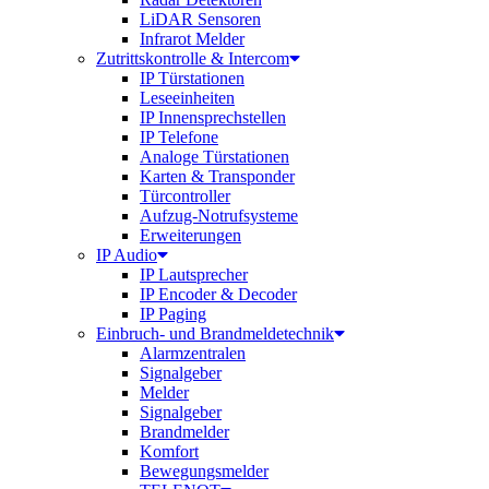
LiDAR Sensoren
Infrarot Melder
Zutrittskontrolle & Intercom
IP Türstationen
Leseeinheiten
IP Innensprechstellen
IP Telefone
Analoge Türstationen
Karten & Transponder
Türcontroller
Aufzug-Notrufsysteme
Erweiterungen
IP Audio
IP Lautsprecher
IP Encoder & Decoder
IP Paging
Einbruch- und Brandmeldetechnik
Alarmzentralen
Signalgeber
Melder
Signalgeber
Brandmelder
Komfort
Bewegungsmelder