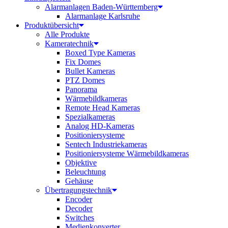
Alarmanlagen Baden-Württemberg
Alarmanlage Karlsruhe
Produktübersicht
Alle Produkte
Kameratechnik
Boxed Type Kameras
Fix Domes
Bullet Kameras
PTZ Domes
Panorama
Wärmebildkameras
Remote Head Kameras
Spezialkameras
Analog HD-Kameras
Positioniersysteme
Sentech Industriekameras
Positioniersysteme Wärmebildkameras
Objektive
Beleuchtung
Gehäuse
Übertragungstechnik
Encoder
Decoder
Switches
Medienkonverter