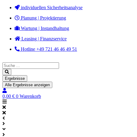
Zum
individuellen Sicherheitsanalyse
Inhalt
Planung | Projektierung
springen
Wartung | Instandhaltung
Leasing | Finanzservice
Hotline +49 721 46 46 49 51
Search
...
Ergebnisse
Alle Ergebnisse anzeigen
0,00
€
0
Warenkorb