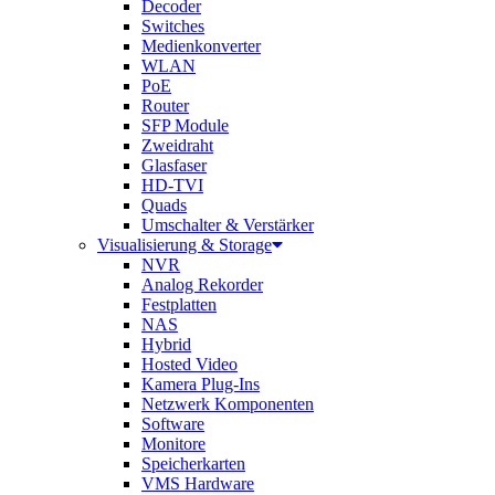
Decoder
Switches
Medienkonverter
WLAN
PoE
Router
SFP Module
Zweidraht
Glasfaser
HD-TVI
Quads
Umschalter & Verstärker
Visualisierung & Storage
NVR
Analog Rekorder
Festplatten
NAS
Hybrid
Hosted Video
Kamera Plug-Ins
Netzwerk Komponenten
Software
Monitore
Speicherkarten
VMS Hardware