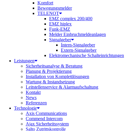
Komfort
Bewegungsmelder
TELENOT
EMZ complex 200/400
EMZ hiplex
Funk-EMZ
Melder Einbruchmeldeanlagen
Signalgeber
Intern-Signalgeber
Extern-Signalgeber
Elektromechanische Schalteinrichtungen
Leistungen
Sicherheitsanalyse & Beratung
Planung & Projektierung​
Installation von Komplettlösungen
Wartung & Instandsetzung
Leitstellenservice & Alarmaufschaltung
Kontakt
News
Referenzen
Technologie
Axis Communications
Commend Intercom
Ajax Sicherheitssystem​
Salto Zutrittskontrolle