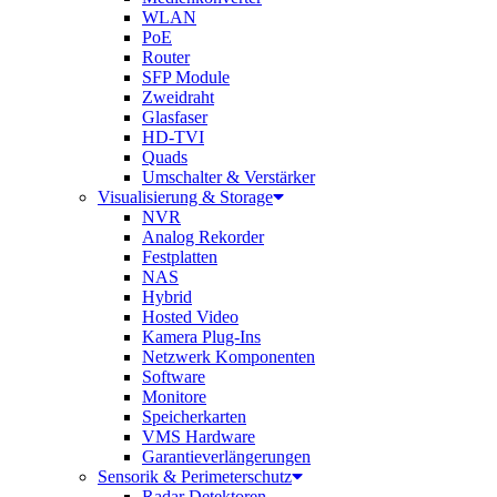
WLAN
PoE
Router
SFP Module
Zweidraht
Glasfaser
HD-TVI
Quads
Umschalter & Verstärker
Visualisierung & Storage
NVR
Analog Rekorder
Festplatten
NAS
Hybrid
Hosted Video
Kamera Plug-Ins
Netzwerk Komponenten
Software
Monitore
Speicherkarten
VMS Hardware
Garantieverlängerungen
Sensorik & Perimeterschutz
Radar Detektoren