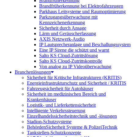
Brandfrüherkennung
Brandfrüherkennung bei Elektrofahrzeugen
Parkhaus Leitsysteme und Raumoptimierung
Parkzugangsüberwachung mit
Kennzeichenerkennung
Sicherheit durch Ansage
Lärm und Geräuscherfassung
AXIS Netzwerk-Audio
IP Lautsprecheranlage und Beschallungssystem
Eine IP Sirene die schützt und warnt
Salto KS Cloud-Zutrittslösung
Salto KS Cloud-Zutrittskontrolle
Von analog zu IP Videoüberwachung
Branchenlösungen
Sicherheit für Kritische Infrastrukturen (KRITIS)
Energieinfrastrukturschutz und Sicherheit / KRITIS
Fahrzeugsicherheit für Autohäuser
Sicherheit im medizinischen Bereich und
Krankenhäuser
Logistik- und Lieferkettensicherheit
Intelligente Verkehrssteuerung
Einzelhandelssicherheitstechnik und -lösungen
Stadion-Schutzsysteme
BehördenSicherheit Systeme & PolizeiTechnik
Tankstellen-Schutzkonzepte​