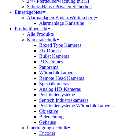
24/7 Pferdeüberwachung mit KI
Schutz-Haus / Privaten Sicherheit
Einsatzgebiete
Alarmanlagen Baden-Württemberg
Alarmanlage Karlsruhe
Produktübersicht
Alle Produkte
Kameratechnik
Boxed Type Kameras
Fix Domes
Bullet Kameras
PTZ Domes
Panorama
Wärmebildkameras
Remote Head Kameras
Spezialkameras
Analog HD-Kameras
Positioniersysteme
Sentech Industriekameras
Positioniersysteme Wärmebildkameras
Objektive
Beleuchtung
Gehäuse
Übertragungstechnik
Encoder