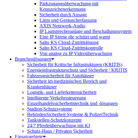
Parkzugangsüberwachung mit
Kennzeichenerkennung
Sicherheit durch Ansage
Lärm und Geräuscherfassung
AXIS Netzwerk-Audio
IP Lautsprecheranlage und Beschallungssystem
Eine IP Sirene die schützt und warnt
Salto KS Cloud-Zutrittslösung
Salto KS Cloud-Zutrittskontrolle
Von analog zu IP Videoüberwachung
Branchenlösungen
Sicherheit für Kritische Infrastrukturen (KRITIS)
Energieinfrastrukturschutz und Sicherheit / KRITIS
Fahrzeugsicherheit für Autohäuser
Sicherheit im medizinischen Bereich und
Krankenhäuser
Logistik- und Lieferkettensicherheit
Intelligente Verkehrssteuerung
Einzelhandelssicherheitstechnik und -lösungen
Stadion-Schutzsysteme
BehördenSicherheit Systeme & PolizeiTechnik
Tankstellen-Schutzkonzepte​
24/7 Pferdeüberwachung mit KI
Schutz-Haus / Privaten Sicherheit
Einsatzgebiete