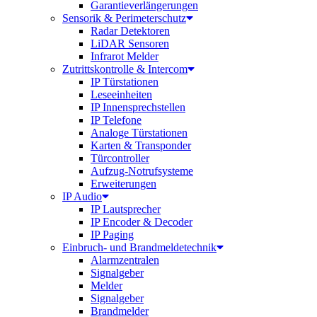
Garantieverlängerungen
Sensorik & Perimeterschutz
Radar Detektoren
LiDAR Sensoren
Infrarot Melder
Zutrittskontrolle & Intercom
IP Türstationen
Leseeinheiten
IP Innensprechstellen
IP Telefone
Analoge Türstationen
Karten & Transponder
Türcontroller
Aufzug-Notrufsysteme
Erweiterungen
IP Audio
IP Lautsprecher
IP Encoder & Decoder
IP Paging
Einbruch- und Brandmeldetechnik
Alarmzentralen
Signalgeber
Melder
Signalgeber
Brandmelder