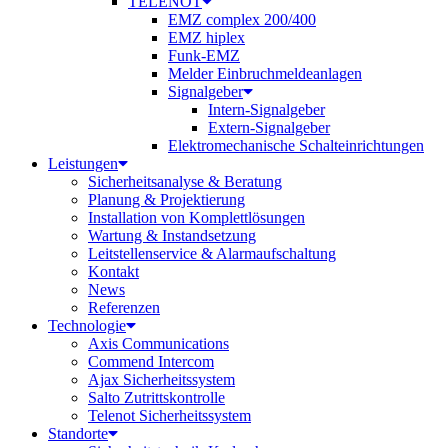
TELENOT
EMZ complex 200/400
EMZ hiplex
Funk-EMZ
Melder Einbruchmeldeanlagen
Signalgeber
Intern-Signalgeber
Extern-Signalgeber
Elektromechanische Schalteinrichtungen
Leistungen
Sicherheitsanalyse & Beratung
Planung & Projektierung​
Installation von Komplettlösungen
Wartung & Instandsetzung
Leitstellenservice & Alarmaufschaltung
Kontakt
News
Referenzen
Technologie
Axis Communications
Commend Intercom
Ajax Sicherheitssystem​
Salto Zutrittskontrolle
Telenot Sicherheitssystem
Standorte