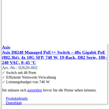
Axis
Axis D8248 Managed PoE++ Switch – 48x Gigabit PoE
(802.3bt), 4x 10G SFP, 740 W, 19-Rack, D82 Serie, 100–
240 VAC, 0–45 °C
Art.-Nr.: 02620-002
✓
Switch mit 48 Ports
✓
Effiziente Netzwerk-Verwaltung
✓
Leistungsbudget von 740 W
Sie müssen sich
anmelden
bevor Sie die Preise sehen können.
Produktdetails
Datenblatt