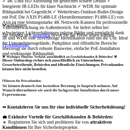
✓ 4K Ultra HD Auflösung für gestochen scharfe Details ✓
Integrierte IR-LEDs für klare Nachtsicht ✓ WDR für optimale
Bildqualität bei Gegenlicht ✓ Wetterfestes Outdoor-Bullet-Design
mit PoE Die AXIS P1488-LE (Herstellernummer: P1488-LE) von
Axis ist eine leistungsstarke 4K Netzwerk-Kamera für professionelle
aufklappen
Videoüberwachung im Außenbereich. Sie liefert selbst bei
schwierigen Lichtverhältnissen präzise Bilder und ermöglicht dank
Sie müssen sich
anmelden
bevor Sie die Preise sehen können.
IR und WDR eine zuverlässige Identifikation rund um die Uhr. Ideal
für Unternehmensgelände, Parkplätze und öffentliche Bereiche
Projektanfrage
überzeugt sie durch robuste Bauweise, einfache PoE-Installation
und erstklassige Bildqualität.
🚨 Wichtiger Hinweis: Verkauf ausschließlich an Geschäftskunden & Behörden! 🚨
Dieser Onlineshop richtet sich
ausschließlich
an Unternehmen,
Gewerbetreibende, Behörden und öffentliche Einrichtungen.
Privatkunden
können hier nicht bestellen.
❗
Hinweis für Privatkunden:
Sie können dennoch eine
kostenlose Beratung
in Anspruch nehmen. Auf
Wunsch übernehmen wir auch die
fachgerechte Installation
durch unser
Expertenteam.
➡
Kontaktieren Sie uns für eine individuelle Sicherheitslösung!
💼
Exklusive Vorteile für Geschäftskunden & Behörden:
🔹 Registrieren Sie sich und profitieren Sie von
attraktiven
Konditionen
für Ihre Sicherheitsprojekte.