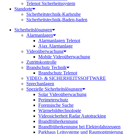
Telenot Sicherheitssystem
Standorte
Sicherheitstechnik-Karlsruhe
Sicherheitstechnik-Baden-baden
Sicherheitslösungen
Alarmanlagen
Alarmanlagen Telenot
Ajax Alarmanlage
Videoüberwachung
Mobile Videoüberwachung
Zutrittskontrolle
Brandschutz Technik
Brandschutz Telenot
VIDEO- & SICHERHEITSSOFTWARE
Sprechanlagen
Spezielle Sicherheitslösungen
Solar Videoüberwachung
Perimeterschutz
Forensische Suche
Wärmebildtechnologie
Videosicherheit Radar Autotracking​
Brandfrüherkennung
Brandfrüherkennung bei Elektrofahrzeugen
Parkhaus Leitsysteme und Raumoptimierung