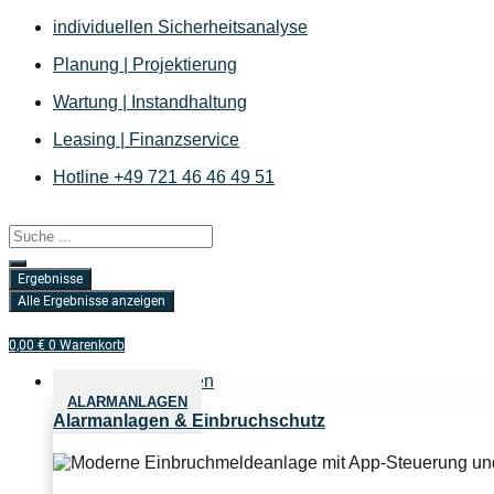
Zum
individuellen Sicherheitsanalyse
Inhalt
Planung | Projektierung
springen
Wartung | Instandhaltung
Leasing | Finanzservice
Hotline +49 721 46 46 49 51
Search
...
Ergebnisse
Alle Ergebnisse anzeigen
0,00
€
0
Warenkorb
Sicherheitslösungen
ALARMANLAGEN
Alarmanlagen & Einbruchschutz