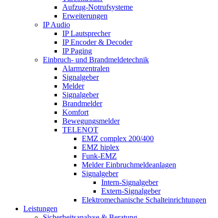
Aufzug-Notrufsysteme
Erweiterungen
IP Audio
IP Lautsprecher
IP Encoder & Decoder
IP Paging
Einbruch- und Brandmeldetechnik
Alarmzentralen
Signalgeber
Melder
Signalgeber
Brandmelder
Komfort
Bewegungsmelder
TELENOT
EMZ complex 200/400
EMZ hiplex
Funk-EMZ
Melder Einbruchmeldeanlagen
Signalgeber
Intern-Signalgeber
Extern-Signalgeber
Elektromechanische Schalteinrichtungen
Leistungen
Sicherheitsanalyse & Beratung