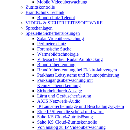
Mobile Videoüberwachung
Zutrittskontrolle
Brandschutz Technik
Brandschutz Telenot
VIDEO- & SICHERHEITSSOFTWARE
Sprechanlagen
Spezielle Sicherheitslösungen
Solar Videoüberwachung
Perimeterschutz
Forensische Suche
Wärmebildtechnologie
Videosicherheit Radar Autotracking​
Brandfrüherkennung
Brandfrüherkennung bei Elektrofahrzeugen
Parkhaus Leitsysteme und Raumoptimierung
Parkzugangsüberwachung mit
Kennzeichenerkennung
Sicherheit durch Ansage
Lärm und Geräuscherfassung
AXIS Netzwerk-Audio
IP Lautsprecheranlage und Beschallungssystem
Eine IP Sirene die schützt und warnt
Salto KS Cloud-Zutrittslösung
Salto KS Cloud-Zutrittskontrolle
Von analog zu IP Videoüberwachung