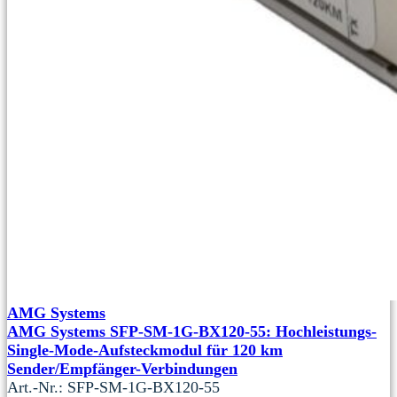
AMG Systems
AMG Systems SFP-SM-1G-BX120-55: Hochleistungs-
Single-Mode-Aufsteckmodul für 120 km
Sender/Empfänger-Verbindungen
Art.-Nr.: SFP-SM-1G-BX120-55