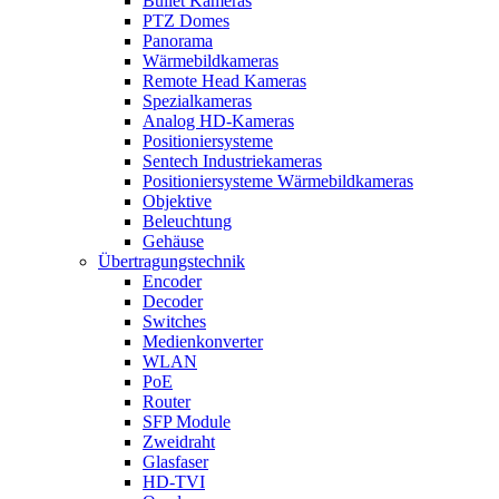
Bullet Kameras
PTZ Domes
Panorama
Wärmebildkameras
Remote Head Kameras
Spezialkameras
Analog HD-Kameras
Positioniersysteme
Sentech Industriekameras
Positioniersysteme Wärmebildkameras
Objektive
Beleuchtung
Gehäuse
Übertragungstechnik
Encoder
Decoder
Switches
Medienkonverter
WLAN
PoE
Router
SFP Module
Zweidraht
Glasfaser
HD-TVI