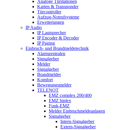
Analoge Türstationen
Karten & Transponder
Türcontroller
Aufzug-Notrufsysteme
Erweiterungen
IP Audio
IP Lautsprecher
IP Encoder & Decoder
IP Paging
Einbruch- und Brandmeldetechnik
Alarmzentralen
Signalgeber
Melder
Signalgeber
Brandmelder
Komfort
Bewegungsmelder
TELENOT
EMZ complex 200/400
EMZ hiplex
Funk-EMZ
Melder Einbruchmeldeanlagen
Signalgeber
Intern-Signalgeber
Extern-Signalgeber