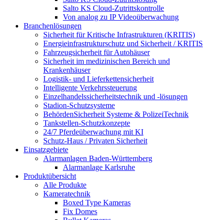
Salto KS Cloud-Zutrittskontrolle
Von analog zu IP Videoüberwachung
Branchenlösungen
Sicherheit für Kritische Infrastrukturen (KRITIS)
Energieinfrastrukturschutz und Sicherheit / KRITIS
Fahrzeugsicherheit für Autohäuser
Sicherheit im medizinischen Bereich und
Krankenhäuser
Logistik- und Lieferkettensicherheit
Intelligente Verkehrssteuerung
Einzelhandelssicherheitstechnik und -lösungen
Stadion-Schutzsysteme
BehördenSicherheit Systeme & PolizeiTechnik
Tankstellen-Schutzkonzepte​
24/7 Pferdeüberwachung mit KI
Schutz-Haus / Privaten Sicherheit
Einsatzgebiete
Alarmanlagen Baden-Württemberg
Alarmanlage Karlsruhe
Produktübersicht
Alle Produkte
Kameratechnik
Boxed Type Kameras
Fix Domes