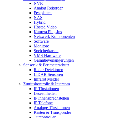
NVR
Analog Rekorder
Festplatten
NAS
Hybrid
Hosted Video
Kamera Plug-Ins
Netzwerk Komponenten
Software
Monitore
Speicherkarten
VMS Hardware
Garantieverlängerungen
Sensorik & Perimeterschutz
Radar Detektoren
LiDAR Sensoren
Infrarot Melder
Zutrittskontrolle & Intercom
IP Türstationen
Leseeinheiten
IP Innensprechstellen
IP Telefone
Analoge Türstationen
Karten & Transponder
Türcontroller