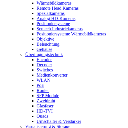
Wärmebildkameras
Remote Head Kameras
Spezialkameras
Analog HD-Kameras
Positioniersysteme
Sentech Industriekameras
Positioniersysteme Wärmebildkameras
Objektive
Beleuchtung
Gehäuse
Übertragungstechnik
Encoder
Decoder
Switches
Medienkonverter
WLAN
PoE
Router
SFP Module
Zweidraht
Glasfaser
HD-TVI
Quads
Umschalter & Verstärker
Visualisierung & Storage