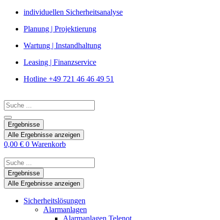
Zum
individuellen Sicherheitsanalyse
Inhalt
Planung | Projektierung
springen
Wartung | Instandhaltung
Leasing | Finanzservice
Hotline +49 721 46 46 49 51
Search
...
Ergebnisse
Alle Ergebnisse anzeigen
0,00
€
0
Warenkorb
Search
...
Ergebnisse
Alle Ergebnisse anzeigen
Sicherheitslösungen
Alarmanlagen
Alarmanlagen Telenot