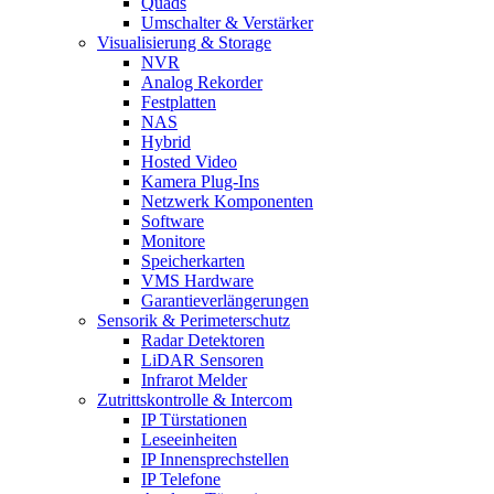
Quads
Umschalter & Verstärker
Visualisierung & Storage
NVR
Analog Rekorder
Festplatten
NAS
Hybrid
Hosted Video
Kamera Plug-Ins
Netzwerk Komponenten
Software
Monitore
Speicherkarten
VMS Hardware
Garantieverlängerungen
Sensorik & Perimeterschutz
Radar Detektoren
LiDAR Sensoren
Infrarot Melder
Zutrittskontrolle & Intercom
IP Türstationen
Leseeinheiten
IP Innensprechstellen
IP Telefone