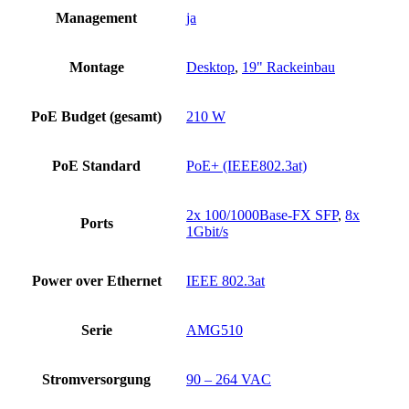
Management
ja
Montage
Desktop
,
19" Rackeinbau
PoE Budget (gesamt)
210 W
PoE Standard
PoE+ (IEEE802.3at)
2x 100/1000Base-FX SFP
,
8x
Ports
1Gbit/s
Power over Ethernet
IEEE 802.3at
Serie
AMG510
Stromversorgung
90 – 264 VAC