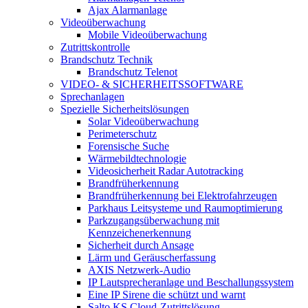
Ajax Alarmanlage
Videoüberwachung
Mobile Videoüberwachung
Zutrittskontrolle
Brandschutz Technik
Brandschutz Telenot
VIDEO- & SICHERHEITSSOFTWARE
Sprechanlagen
Spezielle Sicherheitslösungen
Solar Videoüberwachung
Perimeterschutz
Forensische Suche
Wärmebildtechnologie
Videosicherheit Radar Autotracking​
Brandfrüherkennung
Brandfrüherkennung bei Elektrofahrzeugen
Parkhaus Leitsysteme und Raumoptimierung
Parkzugangsüberwachung mit
Kennzeichenerkennung
Sicherheit durch Ansage
Lärm und Geräuscherfassung
AXIS Netzwerk-Audio
IP Lautsprecheranlage und Beschallungssystem
Eine IP Sirene die schützt und warnt
Salto KS Cloud-Zutrittslösung