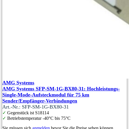
AMG Systems
AMG Systems SFP-SM-1G-BX80-31: Hochleistungs-
Single-Mode-Aufsteckmodul für 75 km
Sender/Empfänger-Verbindungen
Art.-Nr.: SFP-SM-1G-BX80-31
✓
Gegenstück ist S18114
✓
Betriebstemperatur -40°C bis 75°C
Sie müssen sich
anmelden
bevor Sie die Preise sehen können.