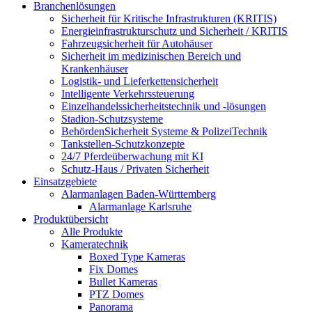
Branchenlösungen
Sicherheit für Kritische Infrastrukturen (KRITIS)
Energieinfrastrukturschutz und Sicherheit / KRITIS
Fahrzeugsicherheit für Autohäuser
Sicherheit im medizinischen Bereich und
Krankenhäuser
Logistik- und Lieferkettensicherheit
Intelligente Verkehrssteuerung
Einzelhandelssicherheitstechnik und -lösungen
Stadion-Schutzsysteme
BehördenSicherheit Systeme & PolizeiTechnik
Tankstellen-Schutzkonzepte​
24/7 Pferdeüberwachung mit KI
Schutz-Haus / Privaten Sicherheit
Einsatzgebiete
Alarmanlagen Baden-Württemberg
Alarmanlage Karlsruhe
Produktübersicht
Alle Produkte
Kameratechnik
Boxed Type Kameras
Fix Domes
Bullet Kameras
PTZ Domes
Panorama