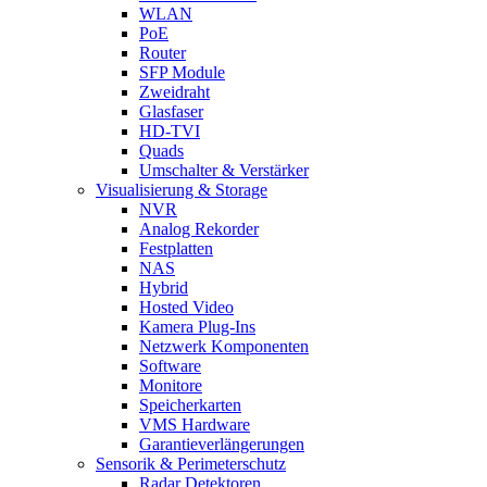
WLAN
PoE
Router
SFP Module
Zweidraht
Glasfaser
HD-TVI
Quads
Umschalter & Verstärker
Visualisierung & Storage
NVR
Analog Rekorder
Festplatten
NAS
Hybrid
Hosted Video
Kamera Plug-Ins
Netzwerk Komponenten
Software
Monitore
Speicherkarten
VMS Hardware
Garantieverlängerungen
Sensorik & Perimeterschutz
Radar Detektoren