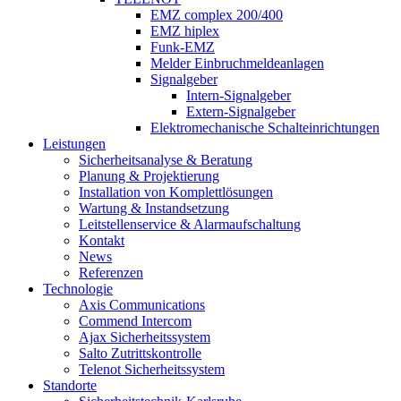
EMZ complex 200/400
EMZ hiplex
Funk-EMZ
Melder Einbruchmeldeanlagen
Signalgeber
Intern-Signalgeber
Extern-Signalgeber
Elektromechanische Schalteinrichtungen
Leistungen
Sicherheitsanalyse & Beratung
Planung & Projektierung​
Installation von Komplettlösungen
Wartung & Instandsetzung
Leitstellenservice & Alarmaufschaltung
Kontakt
News
Referenzen
Technologie
Axis Communications
Commend Intercom
Ajax Sicherheitssystem​
Salto Zutrittskontrolle
Telenot Sicherheitssystem
Standorte