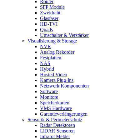
Router
SFP Module
Zweidraht
Glasfaser
HD-TVI
Quads
Umschalter & Verstärker
Visualisierung & Storage
NVR
Analog Rekorder
Festplatten
NAS
Hybrid
Hosted Video
Kamera Plug-Ins
Netzwerk Komponenten
Software
Monitore
Speicherkarten
VMS Hardware
Garantieverlängerungen
Sensorik & Perimeterschutz
Radar Detektoren
LiDAR Sensoren
Infrarot Melder