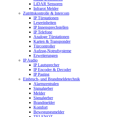
LiDAR Sensoren
Infrarot Melder
Zutrittskontrolle & Intercom
IP Türstationen
Leseeinheiten
IP Innensprechstellen
IP Telefone
Analoge Türstationen
Karten & Transponder
Türcontroller
Aufzug-Notrufsysteme
Erweiterungen
IP Audio
IP Lautsprecher
IP Encoder & Decoder
IP Paging
Einbruch- und Brandmeldetechnik
Alarmzentralen
Signalgeber
Melder
Signalgeber
Brandmelder
Komfort
Bewegungsmelder
TELENOT