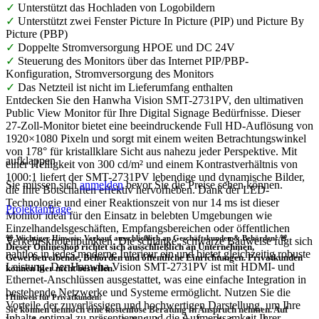
✓
Unterstützt das Hochladen von Logobildern
✓
Unterstützt zwei Fenster Picture In Picture (PIP) und Picture By
Picture (PBP)
✓
Doppelte Stromversorgung HPOE und DC 24V
✓
Steuerung des Monitors über das Internet PIP/PBP-
Konfiguration, Stromversorgung des Monitors
✓
Das Netzteil ist nicht im Lieferumfang enthalten
Entdecken Sie den Hanwha Vision SMT-2731PV, den ultimativen
Public View Monitor für Ihre Digital Signage Bedürfnisse. Dieser
27-Zoll-Monitor bietet eine beeindruckende Full HD-Auflösung von
1920×1080 Pixeln und sorgt mit einem weiten Betrachtungswinkel
von 178° für kristallklare Sicht aus nahezu jeder Perspektive. Mit
aufklappen
einer Helligkeit von 300 cd/m² und einem Kontrastverhältnis von
1000:1 liefert der SMT-2731PV lebendige und dynamische Bilder,
Sie müssen sich
anmelden
bevor Sie die Preise sehen können.
die Ihre Botschaften effektiv hervorheben. Dank der LED-
Technologie und einer Reaktionszeit von nur 14 ms ist dieser
Projektanfrage
Monitor ideal für den Einsatz in belebten Umgebungen wie
Einzelhandelsgeschäften, Empfangsbereichen oder öffentlichen
🚨 Wichtiger Hinweis: Verkauf ausschließlich an Geschäftskunden & Behörden! 🚨
Verkehrsknotenpunkten. Die schlanke, schwarze Bauweise fügt sich
Dieser Onlineshop richtet sich
ausschließlich
an Unternehmen,
nahtlos in jedes moderne Interieur ein und bietet gleichzeitig robuste
Gewerbetreibende, Behörden und öffentliche Einrichtungen.
Privatkunden
Leistung. Der Hanwha Vision SMT-2731PV ist mit HDMI- und
können hier nicht bestellen.
Ethernet-Anschlüssen ausgestattet, was eine einfache Integration in
bestehende Netzwerke und Systeme ermöglicht. Nutzen Sie die
❗
Hinweis für Privatkunden:
Vorteile der zuverlässigen und hochwertigen Darstellung, um Ihre
Sie können dennoch eine
kostenlose Beratung
in Anspruch nehmen. Auf
Inhalte optimal zu präsentieren und die Aufmerksamkeit Ihrer