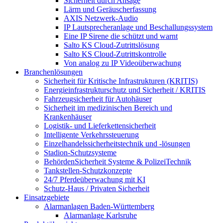
Sicherheit durch Ansage
Lärm und Geräuscherfassung
AXIS Netzwerk-Audio
IP Lautsprecheranlage und Beschallungssystem
Eine IP Sirene die schützt und warnt
Salto KS Cloud-Zutrittslösung
Salto KS Cloud-Zutrittskontrolle
Von analog zu IP Videoüberwachung
Branchenlösungen
Sicherheit für Kritische Infrastrukturen (KRITIS)
Energieinfrastrukturschutz und Sicherheit / KRITIS
Fahrzeugsicherheit für Autohäuser
Sicherheit im medizinischen Bereich und
Krankenhäuser
Logistik- und Lieferkettensicherheit
Intelligente Verkehrssteuerung
Einzelhandelssicherheitstechnik und -lösungen
Stadion-Schutzsysteme
BehördenSicherheit Systeme & PolizeiTechnik
Tankstellen-Schutzkonzepte​
24/7 Pferdeüberwachung mit KI
Schutz-Haus / Privaten Sicherheit
Einsatzgebiete
Alarmanlagen Baden-Württemberg
Alarmanlage Karlsruhe