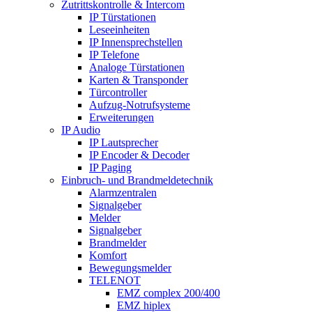
Zutrittskontrolle & Intercom
IP Türstationen
Leseeinheiten
IP Innensprechstellen
IP Telefone
Analoge Türstationen
Karten & Transponder
Türcontroller
Aufzug-Notrufsysteme
Erweiterungen
IP Audio
IP Lautsprecher
IP Encoder & Decoder
IP Paging
Einbruch- und Brandmeldetechnik
Alarmzentralen
Signalgeber
Melder
Signalgeber
Brandmelder
Komfort
Bewegungsmelder
TELENOT
EMZ complex 200/400
EMZ hiplex