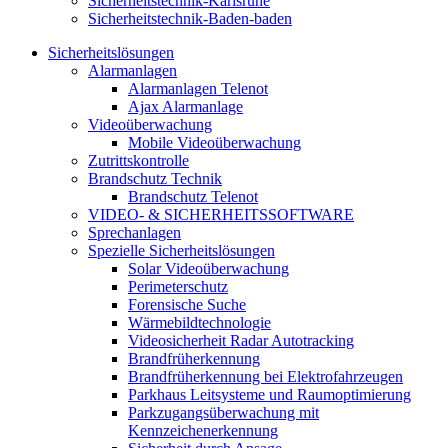
Sicherheitstechnik-Karlsruhe
Sicherheitstechnik-Baden-baden
Sicherheitslösungen
Alarmanlagen
Alarmanlagen Telenot
Ajax Alarmanlage
Videoüberwachung
Mobile Videoüberwachung
Zutrittskontrolle
Brandschutz Technik
Brandschutz Telenot
VIDEO- & SICHERHEITSSOFTWARE
Sprechanlagen
Spezielle Sicherheitslösungen
Solar Videoüberwachung
Perimeterschutz
Forensische Suche
Wärmebildtechnologie
Videosicherheit Radar Autotracking​
Brandfrüherkennung
Brandfrüherkennung bei Elektrofahrzeugen
Parkhaus Leitsysteme und Raumoptimierung
Parkzugangsüberwachung mit
Kennzeichenerkennung