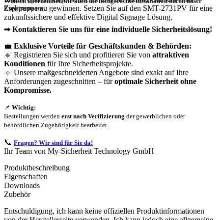
Wunsch übernehmen wir auch die
fachgerechte Installation
durch unser
Zielgruppe zu gewinnen. Setzen Sie auf den SMT-2731PV für eine
Expertenteam.
zukunftssichere und effektive Digital Signage Lösung.
➡
Kontaktieren Sie uns für eine individuelle Sicherheitslösung!
💼
Exklusive Vorteile für Geschäftskunden & Behörden:
🔹 Registrieren Sie sich und profitieren Sie von
attraktiven
Konditionen
für Ihre Sicherheitsprojekte.
🔹 Unsere maßgeschneiderten Angebote sind exakt auf Ihre
Anforderungen zugeschnitten – für
optimale Sicherheit ohne
Kompromisse.
📌
Wichtig:
Bestellungen werden
erst nach Verifizierung
der gewerblichen oder
behördlichen Zugehörigkeit bearbeitet.
📞
Fragen? Wir sind für Sie da!
Ihr Team von My-Sicherheit Technology GmbH
Produktbeschreibung
Eigenschaften
Downloads
Zubehör
Entschuldigung, ich kann keine offiziellen Produktinformationen
von der Herstellerseite verwenden. Ich kann jedoch eine allgemeine