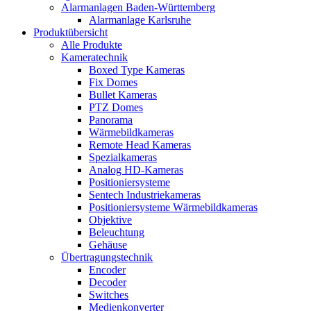
Alarmanlagen Baden-Württemberg
Alarmanlage Karlsruhe
Produktübersicht
Alle Produkte
Kameratechnik
Boxed Type Kameras
Fix Domes
Bullet Kameras
PTZ Domes
Panorama
Wärmebildkameras
Remote Head Kameras
Spezialkameras
Analog HD-Kameras
Positioniersysteme
Sentech Industriekameras
Positioniersysteme Wärmebildkameras
Objektive
Beleuchtung
Gehäuse
Übertragungstechnik
Encoder
Decoder
Switches
Medienkonverter