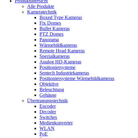
Produktübersicht
Alle Produkte
Kameratechnik
Boxed Type Kameras
Fix Domes
Bullet Kameras
PTZ Domes
Panorama
Wärmebildkameras
Remote Head Kameras
Spezialkameras
Analog HD-Kameras
Positioniersysteme
Sentech Industriekameras
Positioniersysteme Wärmebildkameras
Objektive
Beleuchtung
Gehäuse
Übertragungstechnik
Encoder
Decoder
Switches
Medienkonverter
WLAN
PoE