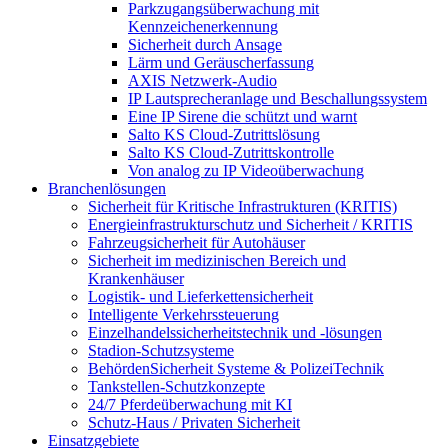
Parkzugangsüberwachung mit
Kennzeichenerkennung
Sicherheit durch Ansage
Lärm und Geräuscherfassung
AXIS Netzwerk-Audio
IP Lautsprecheranlage und Beschallungssystem
Eine IP Sirene die schützt und warnt
Salto KS Cloud-Zutrittslösung
Salto KS Cloud-Zutrittskontrolle
Von analog zu IP Videoüberwachung
Branchenlösungen
Sicherheit für Kritische Infrastrukturen (KRITIS)
Energieinfrastrukturschutz und Sicherheit / KRITIS
Fahrzeugsicherheit für Autohäuser
Sicherheit im medizinischen Bereich und
Krankenhäuser
Logistik- und Lieferkettensicherheit
Intelligente Verkehrssteuerung
Einzelhandelssicherheitstechnik und -lösungen
Stadion-Schutzsysteme
BehördenSicherheit Systeme & PolizeiTechnik
Tankstellen-Schutzkonzepte​
24/7 Pferdeüberwachung mit KI
Schutz-Haus / Privaten Sicherheit
Einsatzgebiete