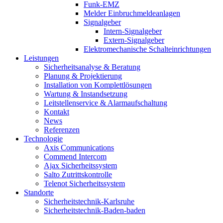
Funk-EMZ
Melder Einbruchmeldeanlagen
Signalgeber
Intern-Signalgeber
Extern-Signalgeber
Elektromechanische Schalteinrichtungen
Leistungen
Sicherheitsanalyse & Beratung
Planung & Projektierung​
Installation von Komplettlösungen
Wartung & Instandsetzung
Leitstellenservice & Alarmaufschaltung
Kontakt
News
Referenzen
Technologie
Axis Communications
Commend Intercom
Ajax Sicherheitssystem​
Salto Zutrittskontrolle
Telenot Sicherheitssystem
Standorte
Sicherheitstechnik-Karlsruhe
Sicherheitstechnik-Baden-baden