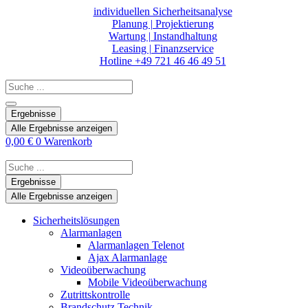
Zum
individuellen Sicherheitsanalyse
Inhalt
Planung | Projektierung
springen
Wartung | Instandhaltung
Leasing | Finanzservice
Hotline +49 721 46 46 49 51
Search
...
Ergebnisse
Alle Ergebnisse anzeigen
0,00
€
0
Warenkorb
Search
...
Ergebnisse
Alle Ergebnisse anzeigen
Sicherheitslösungen
Alarmanlagen
Alarmanlagen Telenot
Ajax Alarmanlage
Videoüberwachung
Mobile Videoüberwachung
Zutrittskontrolle
Brandschutz Technik