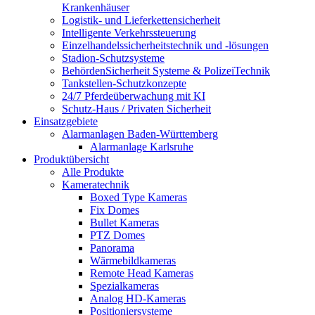
Krankenhäuser
Logistik- und Lieferkettensicherheit
Intelligente Verkehrssteuerung
Einzelhandelssicherheitstechnik und -lösungen
Stadion-Schutzsysteme
BehördenSicherheit Systeme & PolizeiTechnik
Tankstellen-Schutzkonzepte​
24/7 Pferdeüberwachung mit KI
Schutz-Haus / Privaten Sicherheit
Einsatzgebiete
Alarmanlagen Baden-Württemberg
Alarmanlage Karlsruhe
Produktübersicht
Alle Produkte
Kameratechnik
Boxed Type Kameras
Fix Domes
Bullet Kameras
PTZ Domes
Panorama
Wärmebildkameras
Remote Head Kameras
Spezialkameras
Analog HD-Kameras
Positioniersysteme