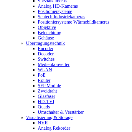
Spezialkameras
Analog HD-Kameras
Positioniersysteme
Sentech Industriekameras
Positioniersysteme Wärmebildkameras
Objektive
Beleuchtung
Gehäuse
Übertragungstechnik
Encoder
Decoder
Switches
Medienkonverter
WLAN
PoE
Router
SFP Module
Zweidraht
Glasfaser
HD-TVI
Quads
Umschalter & Verstärker
Visualisierung & Storage
NVR
Analog Rekorder