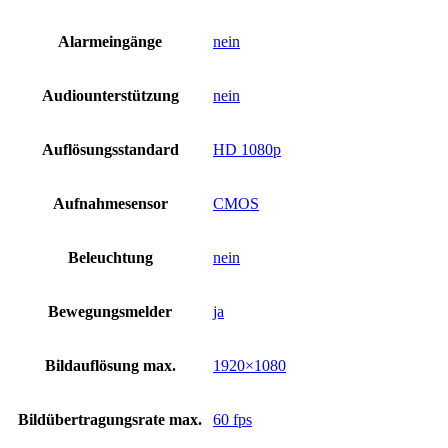
Alarmeingänge
nein
Audiounterstützung
nein
Auflösungsstandard
HD 1080p
Aufnahmesensor
CMOS
Beleuchtung
nein
Bewegungsmelder
ja
Bildauflösung max.
1920×1080
Bildübertragungsrate max.
60 fps