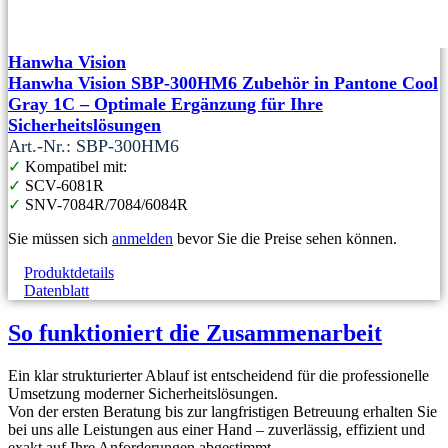
Hanwha Vision
Hanwha Vision SBP-300HM6 Zubehör in Pantone Cool
Gray 1C – Optimale Ergänzung für Ihre
Sicherheitslösungen
Art.-Nr.: SBP-300HM6
✓
Kompatibel mit:
✓
SCV-6081R
✓
SNV-7084R/7084/6084R
Sie müssen sich
anmelden
bevor Sie die Preise sehen können.
Produktdetails
Datenblatt
So funktioniert die Zusammenarbeit
Ein klar strukturierter Ablauf ist entscheidend für die professionelle
Umsetzung moderner Sicherheitslösungen.
Von der ersten Beratung bis zur langfristigen Betreuung erhalten Sie
bei uns alle Leistungen aus einer Hand – zuverlässig, effizient und
exakt auf Ihre Anforderungen abgestimmt.