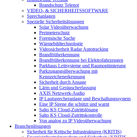
Brandschutz Telenot
VIDEO- & SICHERHEITSSOFTWARE
Sprechanlagen
Spezielle Sicherheitslösungen
Solar Videoüberwachung
Perimeterschutz
Forensische Suche
Wärmebildtechnologie
Videosicherheit Radar Autotracking​
Brandfrüherkennung
Brandfrüherkennung bei Elektrofahrzeugen
Parkhaus Leitsysteme und Raumoptimierung
Parkzugangsüberwachung mit
Kennzeichenerkennung
Sicherheit durch Ansage
Lärm und Geräuscherfassung
AXIS Netzwerk-Audio
IP Lautsprecheranlage und Beschallungssystem
Eine IP Sirene die schützt und warnt
Salto KS Cloud-Zutrittslösung
Salto KS Cloud-Zutrittskontrolle
Von analog zu IP Videoüberwachung
Branchenlösungen
Sicherheit für Kritische Infrastrukturen (KRITIS)