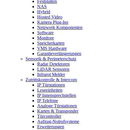
Festplatten
NAS
Hybrid
Hosted Video
Kamera Plug-Ins
Netzwerk Komponenten
Software
Monitore
Speicherkarten
VMS Hardware
Garantieverlängerungen
Sensorik & Perimeterschutz
Radar Detektoren
LiDAR Sensoren
Infrarot Melder
Zutrittskontrolle & Intercom
IP Türstationen
Leseeinheiten
IP Innensprechstellen
IP Telefone
Analoge Türstationen
Karten & Transponder
Türcontroller
Aufzug-Notrufsysteme
Erweiterungen