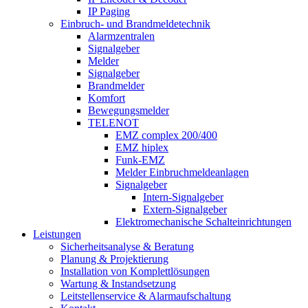
IP Paging
Einbruch- und Brandmeldetechnik
Alarmzentralen
Signalgeber
Melder
Signalgeber
Brandmelder
Komfort
Bewegungsmelder
TELENOT
EMZ complex 200/400
EMZ hiplex
Funk-EMZ
Melder Einbruchmeldeanlagen
Signalgeber
Intern-Signalgeber
Extern-Signalgeber
Elektromechanische Schalteinrichtungen
Leistungen
Sicherheitsanalyse & Beratung
Planung & Projektierung​
Installation von Komplettlösungen
Wartung & Instandsetzung
Leitstellenservice & Alarmaufschaltung