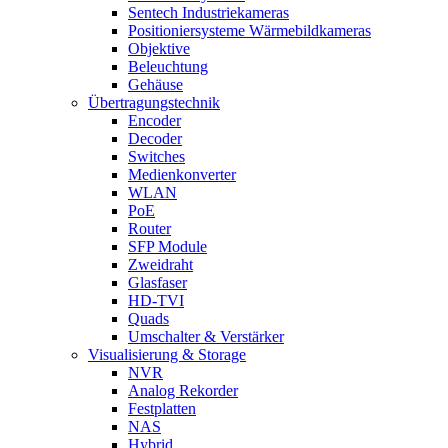
Sentech Industriekameras
Positioniersysteme Wärmebildkameras
Objektive
Beleuchtung
Gehäuse
Übertragungstechnik
Encoder
Decoder
Switches
Medienkonverter
WLAN
PoE
Router
SFP Module
Zweidraht
Glasfaser
HD-TVI
Quads
Umschalter & Verstärker
Visualisierung & Storage
NVR
Analog Rekorder
Festplatten
NAS
Hybrid