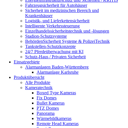
Energieinfrastrukturschutz und Sicherheit / KRITIS
Fahrzeugsicherheit für Autohäuser
Sicherheit im medizinischen Bereich und
Krankenhäuser
Logistik- und Lieferkettensicherheit
Intelligente Verkehrssteuerung
Einzelhandelssicherheitstechnik und -lösungen
Stadion-Schutzsysteme
BehördenSicherheit Systeme & PolizeiTechnik
Tankstellen-Schutzkonzepte​
24/7 Pferdeüberwachung mit KI
Schutz-Haus / Privaten Sicherheit
Einsatzgebiete
Alarmanlagen Baden-Württemberg
Alarmanlage Karlsruhe
Produktübersicht
Alle Produkte
Kameratechnik
Boxed Type Kameras
Fix Domes
Bullet Kameras
PTZ Domes
Panorama
Wärmebildkameras
Remote Head Kameras