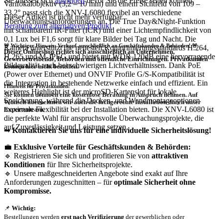
Sie müssen sich
anmelden
bevor Sie die Preise sehen können.
Varifokalobjektiv (3,2 – 10 mm) und einem Sichtfeld von 109 –
33,2° passt sich die XNV-L6080 flexibel an verschiedene
Dieser Artikel ist nicht mehr verfügbar
Überwachungsanforderungen an. Die True Day&Night-Funktion
Beratung zum alternativen Produkt
mit schaltbarem IR-Filter (ICR) und einer Lichtempfindlichkeit von
0,1 Lux bei F1,6 sorgt für klare Bilder bei Tag und Nacht. Die
🚨 Wichtiger Hinweis: Verkauf ausschließlich an Geschäftskunden & Behörden! 🚨
Kamera unterstützt die neuesten Komprimierungsstandards H.264,
Dieser Onlineshop richtet sich
ausschließlich
an Unternehmen,
H.265 und M-JPEG und bietet mit WDR 120dB eine hervorragende
Gewerbetreibende, Behörden und öffentliche Einrichtungen.
Privatkunden
Bildqualität auch bei schwierigen Lichtverhältnissen. Dank PoE
können hier nicht bestellen.
(Power over Ethernet) und ONVIF Profile G/S-Kompatibilität ist
die Integration in bestehende Netzwerke einfach und effizient. Ein
❗
Hinweis für Privatkunden:
weiteres Highlight ist der microSD-Kartenslot für lokale
Sie können dennoch eine
kostenlose Beratung
in Anspruch nehmen. Auf
Speicherung, während die Decken- und Wandmontageoptionen
Wunsch übernehmen wir auch die
fachgerechte Installation
durch unser
maximale Flexibilität bei der Installation bieten. Die XNV-L6080 ist
Expertenteam.
die perfekte Wahl für anspruchsvolle Überwachungsprojekte, die
auf Zuverlässigkeit und Leistung setzen.
➡
Kontaktieren Sie uns für eine individuelle Sicherheitslösung!
💼
Exklusive Vorteile für Geschäftskunden & Behörden:
🔹 Registrieren Sie sich und profitieren Sie von
attraktiven
Konditionen
für Ihre Sicherheitsprojekte.
🔹 Unsere maßgeschneiderten Angebote sind exakt auf Ihre
Anforderungen zugeschnitten – für
optimale Sicherheit ohne
Kompromisse.
📌
Wichtig:
Bestellungen werden
erst nach Verifizierung
der gewerblichen oder