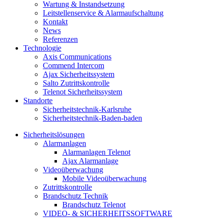
Wartung & Instandsetzung
Leitstellenservice & Alarmaufschaltung
Kontakt
News
Referenzen
Technologie
Axis Communications
Commend Intercom
Ajax Sicherheitssystem​
Salto Zutrittskontrolle
Telenot Sicherheitssystem
Standorte
Sicherheitstechnik-Karlsruhe
Sicherheitstechnik-Baden-baden
Sicherheitslösungen
Alarmanlagen
Alarmanlagen Telenot
Ajax Alarmanlage
Videoüberwachung
Mobile Videoüberwachung
Zutrittskontrolle
Brandschutz Technik
Brandschutz Telenot
VIDEO- & SICHERHEITSSOFTWARE