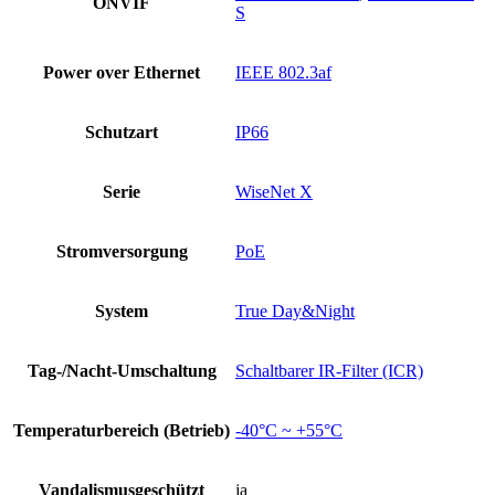
ONVIF
S
Power over Ethernet
IEEE 802.3af
Schutzart
IP66
Serie
WiseNet X
Stromversorgung
PoE
System
True Day&Night
Tag-/Nacht-Umschaltung
Schaltbarer IR-Filter (ICR)
Temperaturbereich (Betrieb)
-40°C ~ +55°C
Vandalismusgeschützt
ja