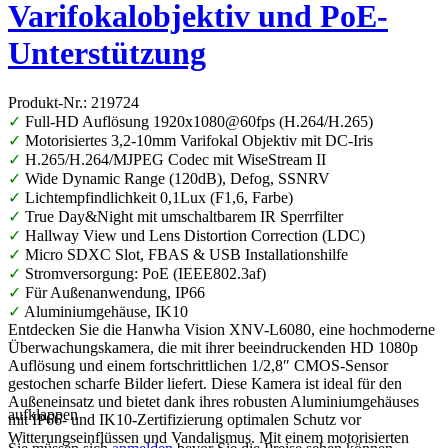
Varifokalobjektiv und PoE-
Unterstützung
Produkt-Nr.: 219724
✓
Full-HD Auflösung 1920x1080@60fps (H.264/H.265)
✓
Motorisiertes 3,2-10mm Varifokal Objektiv mit DC-Iris
✓
H.265/H.264/MJPEG Codec mit WiseStream II
✓
Wide Dynamic Range (120dB), Defog, SSNRV
✓
Lichtempfindlichkeit 0,1Lux (F1,6, Farbe)
✓
True Day&Night mit umschaltbarem IR Sperrfilter
✓
Hallway View und Lens Distortion Correction (LDC)
✓
Micro SDXC Slot, FBAS & USB Installationshilfe
✓
Stromversorgung: PoE (IEEE802.3af)
✓
Für Außenanwendung, IP66
✓
Aluminiumgehäuse, IK10
Entdecken Sie die Hanwha Vision XNV-L6080, eine hochmoderne
Überwachungskamera, die mit ihrer beeindruckenden HD 1080p
Auflösung und einem fortschrittlichen 1/2,8″ CMOS-Sensor
gestochen scharfe Bilder liefert. Diese Kamera ist ideal für den
Außeneinsatz und bietet dank ihres robusten Aluminiumgehäuses
aufklappen
mit IP66- und IK10-Zertifizierung optimalen Schutz vor
Witterungseinflüssen und Vandalismus. Mit einem motorisierten