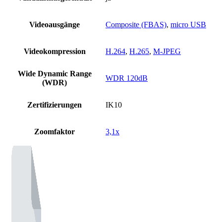
Videoausgänge
Composite (FBAS)
,
micro USB
Videokompression
H.264
,
H.265
,
M-JPEG
Wide Dynamic Range
WDR 120dB
(WDR)
Zertifizierungen
IK10
Zoomfaktor
3,1x