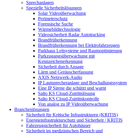
Sprechanlagen
Spezielle Sicherheitslösungen
Solar Videoüberwachung
Perimeterschutz
Forensische Suche
Wärmebildtechnologie
Videosicherheit Radar Autotracking​
Brandfrüherkennung
Brandfrüherkennung bei Elektrofahrzeugen
Parkhaus Leitsysteme und Raumoptimierung
Parkzugangsüberwachung mit
Kennzeichenerkennung
Sicherheit durch Ansage
Lärm und Geräuscherfassung
AXIS Netzwerk-Audio
IP Lautsprecheranlage und Beschallungssystem
Eine IP Sirene die schützt und warnt
Salto KS Cloud-Zutrittslösung
Salto KS Cloud-Zutrittskontrolle
Von analog zu IP Videoüberwachung
Branchenlösungen
Sicherheit für Kritische Infrastrukturen (KRITIS)
Energieinfrastrukturschutz und Sicherheit / KRITIS
Fahrzeugsicherheit für Autohäuser
Sicherheit im medizinischen Bereich und