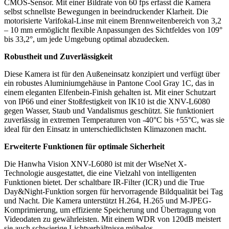
CMOS-Sensor. Mit einer Bildrate von 60 fps erfasst die Kamera
selbst schnellste Bewegungen in beeindruckender Klarheit. Die
motorisierte Varifokal-Linse mit einem Brennweitenbereich von 3,2
– 10 mm ermöglicht flexible Anpassungen des Sichtfeldes von 109°
bis 33,2°, um jede Umgebung optimal abzudecken.
Robustheit und Zuverlässigkeit
Diese Kamera ist für den Außeneinsatz konzipiert und verfügt über
ein robustes Aluminiumgehäuse in Pantone Cool Gray 1C, das in
einem eleganten Elfenbein-Finish gehalten ist. Mit einer Schutzart
von IP66 und einer Stoßfestigkeit von IK10 ist die XNV-L6080
gegen Wasser, Staub und Vandalismus geschützt. Sie funktioniert
zuverlässig in extremen Temperaturen von -40°C bis +55°C, was sie
ideal für den Einsatz in unterschiedlichsten Klimazonen macht.
Erweiterte Funktionen für optimale Sicherheit
Die Hanwha Vision XNV-L6080 ist mit der WiseNet X-
Technologie ausgestattet, die eine Vielzahl von intelligenten
Funktionen bietet. Der schaltbare IR-Filter (ICR) und die True
Day&Night-Funktion sorgen für hervorragende Bildqualität bei Tag
und Nacht. Die Kamera unterstützt H.264, H.265 und M-JPEG-
Komprimierung, um effiziente Speicherung und Übertragung von
Videodaten zu gewährleisten. Mit einem WDR von 120dB meistert
sie auch schwierige Lichtverhältnisse mühelos.