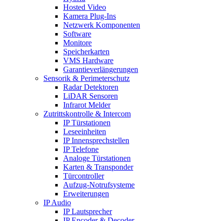
Hosted Video
Kamera Plug-Ins
Netzwerk Komponenten
Software
Monitore
Speicherkarten
VMS Hardware
Garantieverlängerungen
Sensorik & Perimeterschutz
Radar Detektoren
LiDAR Sensoren
Infrarot Melder
Zutrittskontrolle & Intercom
IP Türstationen
Leseeinheiten
IP Innensprechstellen
IP Telefone
Analoge Türstationen
Karten & Transponder
Türcontroller
Aufzug-Notrufsysteme
Erweiterungen
IP Audio
IP Lautsprecher
IP Encoder & Decoder