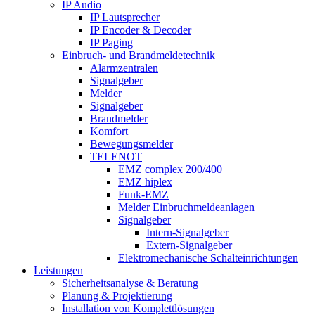
IP Audio
IP Lautsprecher
IP Encoder & Decoder
IP Paging
Einbruch- und Brandmeldetechnik
Alarmzentralen
Signalgeber
Melder
Signalgeber
Brandmelder
Komfort
Bewegungsmelder
TELENOT
EMZ complex 200/400
EMZ hiplex
Funk-EMZ
Melder Einbruchmeldeanlagen
Signalgeber
Intern-Signalgeber
Extern-Signalgeber
Elektromechanische Schalteinrichtungen
Leistungen
Sicherheitsanalyse & Beratung
Planung & Projektierung​
Installation von Komplettlösungen