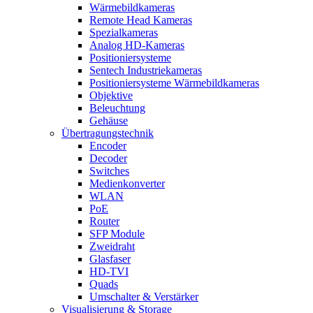
Wärmebildkameras
Remote Head Kameras
Spezialkameras
Analog HD-Kameras
Positioniersysteme
Sentech Industriekameras
Positioniersysteme Wärmebildkameras
Objektive
Beleuchtung
Gehäuse
Übertragungstechnik
Encoder
Decoder
Switches
Medienkonverter
WLAN
PoE
Router
SFP Module
Zweidraht
Glasfaser
HD-TVI
Quads
Umschalter & Verstärker
Visualisierung & Storage