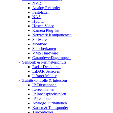
NVR
Analog Rekorder
Festplatten
NAS
Hybrid
Hosted Video
Kamera Plug-Ins
Netzwerk Komponenten
Software
Monitore
Speicherkarten
VMS Hardware
Garantieverlängerungen
Sensorik & Perimeterschutz
Radar Detektoren
LiDAR Sensoren
Infrarot Melder
Zutrittskontrolle & Intercom
IP Türstationen
Leseeinheiten
IP Innensprechstellen
IP Telefone
Analoge Türstationen
Karten & Transponder
Türcontroller