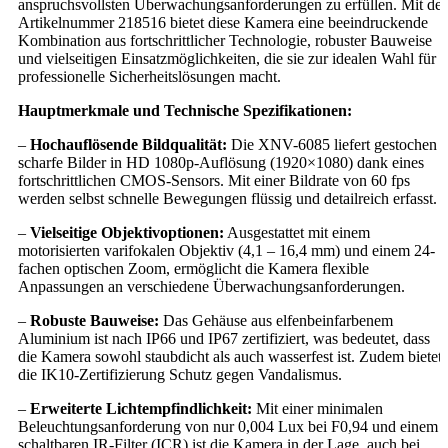
anspruchsvollsten Überwachungsanforderungen zu erfüllen. Mit der
Artikelnummer 218516 bietet diese Kamera eine beeindruckende
Kombination aus fortschrittlicher Technologie, robuster Bauweise
und vielseitigen Einsatzmöglichkeiten, die sie zur idealen Wahl für
professionelle Sicherheitslösungen macht.
Hauptmerkmale und Technische Spezifikationen:
–
Hochauflösende Bildqualität:
Die XNV-6085 liefert gestochen
scharfe Bilder in HD 1080p-Auflösung (1920×1080) dank eines
fortschrittlichen CMOS-Sensors. Mit einer Bildrate von 60 fps
werden selbst schnelle Bewegungen flüssig und detailreich erfasst.
–
Vielseitige Objektivoptionen:
Ausgestattet mit einem
motorisierten varifokalen Objektiv (4,1 – 16,4 mm) und einem 24-
fachen optischen Zoom, ermöglicht die Kamera flexible
Anpassungen an verschiedene Überwachungsanforderungen.
–
Robuste Bauweise:
Das Gehäuse aus elfenbeinfarbenem
Aluminium ist nach IP66 und IP67 zertifiziert, was bedeutet, dass
die Kamera sowohl staubdicht als auch wasserfest ist. Zudem bietet
die IK10-Zertifizierung Schutz gegen Vandalismus.
–
Erweiterte Lichtempfindlichkeit:
Mit einer minimalen
Beleuchtungsanforderung von nur 0,004 Lux bei F0,94 und einem
schaltbaren IR-Filter (ICR) ist die Kamera in der Lage, auch bei