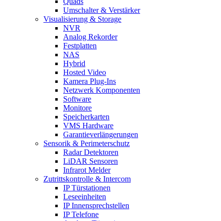
Quads
Umschalter & Verstärker
Visualisierung & Storage
NVR
Analog Rekorder
Festplatten
NAS
Hybrid
Hosted Video
Kamera Plug-Ins
Netzwerk Komponenten
Software
Monitore
Speicherkarten
VMS Hardware
Garantieverlängerungen
Sensorik & Perimeterschutz
Radar Detektoren
LiDAR Sensoren
Infrarot Melder
Zutrittskontrolle & Intercom
IP Türstationen
Leseeinheiten
IP Innensprechstellen
IP Telefone