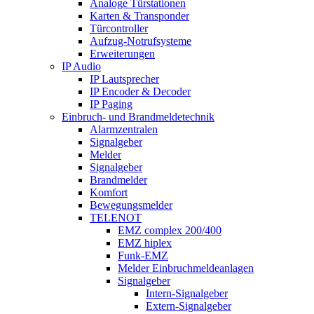
Analoge Türstationen
Karten & Transponder
Türcontroller
Aufzug-Notrufsysteme
Erweiterungen
IP Audio
IP Lautsprecher
IP Encoder & Decoder
IP Paging
Einbruch- und Brandmeldetechnik
Alarmzentralen
Signalgeber
Melder
Signalgeber
Brandmelder
Komfort
Bewegungsmelder
TELENOT
EMZ complex 200/400
EMZ hiplex
Funk-EMZ
Melder Einbruchmeldeanlagen
Signalgeber
Intern-Signalgeber
Extern-Signalgeber