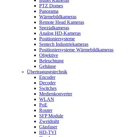
Bullet Kameras
PTZ Domes
Panorama
Wärmebildkameras
Remote Head Kameras
Spezialkameras
Analog HD-Kameras
Positioniersysteme
Sentech Industriekameras
Positioniersysteme Wärmebildkameras
Objektive
Beleuchtung
Gehäuse
Übertragungstechnik
Encoder
Decoder
Switches
Medienkonverter
WLAN
PoE
Router
SFP Module
Zweidraht
Glasfaser
HD-TVI