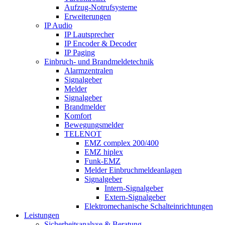
Aufzug-Notrufsysteme
Erweiterungen
IP Audio
IP Lautsprecher
IP Encoder & Decoder
IP Paging
Einbruch- und Brandmeldetechnik
Alarmzentralen
Signalgeber
Melder
Signalgeber
Brandmelder
Komfort
Bewegungsmelder
TELENOT
EMZ complex 200/400
EMZ hiplex
Funk-EMZ
Melder Einbruchmeldeanlagen
Signalgeber
Intern-Signalgeber
Extern-Signalgeber
Elektromechanische Schalteinrichtungen
Leistungen
Sicherheitsanalyse & Beratung