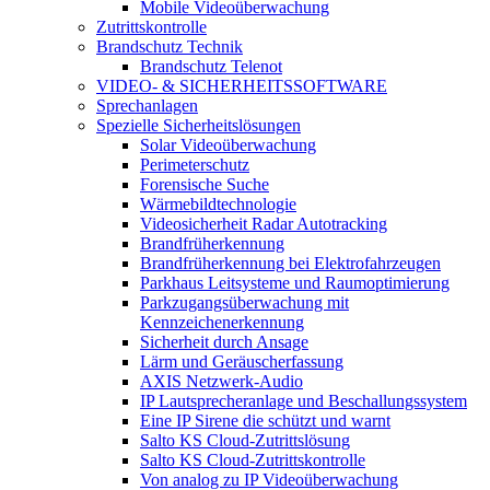
Mobile Videoüberwachung
Zutrittskontrolle
Brandschutz Technik
Brandschutz Telenot
VIDEO- & SICHERHEITSSOFTWARE
Sprechanlagen
Spezielle Sicherheitslösungen
Solar Videoüberwachung
Perimeterschutz
Forensische Suche
Wärmebildtechnologie
Videosicherheit Radar Autotracking​
Brandfrüherkennung
Brandfrüherkennung bei Elektrofahrzeugen
Parkhaus Leitsysteme und Raumoptimierung
Parkzugangsüberwachung mit
Kennzeichenerkennung
Sicherheit durch Ansage
Lärm und Geräuscherfassung
AXIS Netzwerk-Audio
IP Lautsprecheranlage und Beschallungssystem
Eine IP Sirene die schützt und warnt
Salto KS Cloud-Zutrittslösung
Salto KS Cloud-Zutrittskontrolle
Von analog zu IP Videoüberwachung