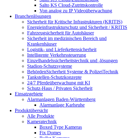
Salto KS Cloud-Zutrittskontrolle
Von analog zu IP Videoüberwachung
Branchenlösungen
Sicherheit für Kritische Infrastrukturen (KRITIS)
Energieinfrastrukturschutz und Sicherheit / KRITIS
Fahrzeugsicherheit für Autohäuser
Sicherheit im medizinischen Bereich und
Krankenhäuser
Logistik- und Lieferkettensicherheit
Intelligente Verkehrssteuerung
Einzelhandelssicherheitstechnik und -lösungen
Stadion-Schutzsysteme
BehördenSicherheit Systeme & PolizeiTechnik
Tankstellen-Schutzkonzepte​
24/7 Pferdeüberwachung mit KI
Schutz-Haus / Privaten Sicherheit
Einsatzgebiete
Alarmanlagen Baden-Württemberg
Alarmanlage Karlsruhe
Produktübersicht
Alle Produkte
Kameratechnik
Boxed Type Kameras
Fix Domes