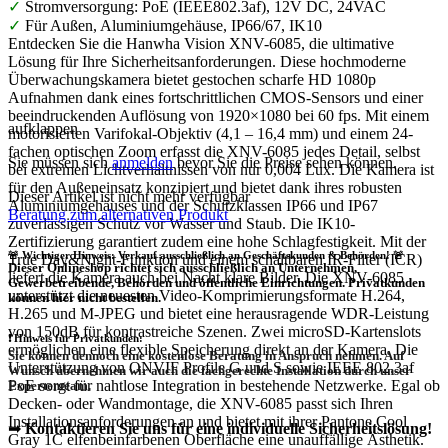
✓
Stromversorgung: PoE (IEEE802.3af), 12V DC, 24VAC
✓
Für Außen, Aluminiumgehäuse, IP66/67, IK10
Entdecken Sie die Hanwha Vision XNV-6085, die ultimative
Lösung für Ihre Sicherheitsanforderungen. Diese hochmoderne
Überwachungskamera bietet gestochen scharfe HD 1080p
Aufnahmen dank eines fortschrittlichen CMOS-Sensors und einer
beeindruckenden Auflösung von 1920×1080 bei 60 fps. Mit einem
aufklappen
motorisierten Varifokal-Objektiv (4,1 – 16,4 mm) und einem 24-
fachen optischen Zoom erfasst die XNV-6085 jedes Detail, selbst
Sie müssen sich
anmelden
bevor Sie die Preise sehen können.
bei extremen Lichtverhältnissen von nur 0,004 Lux. Die Kamera ist
für den Außeneinsatz konzipiert und bietet dank ihres robusten
Dieser Artikel ist nicht mehr verfügbar
Aluminiumgehäuses und der Schutzklassen IP66 und IP67
Beratung zum alternativen Produkt
zuverlässigen Schutz vor Wasser und Staub. Die IK10-
Zertifizierung garantiert zudem eine hohe Schlagfestigkeit. Mit der
🚨 Wichtiger Hinweis: Verkauf ausschließlich an Geschäftskunden & Behörden! 🚨
True Day&Night-Funktion und einem schaltbaren IR-Filter (ICR)
Dieser Onlineshop richtet sich
ausschließlich
an Unternehmen,
liefert die Kamera auch bei Nacht klare Bilder. Die XNV-6085
Gewerbetreibende, Behörden und öffentliche Einrichtungen.
Privatkunden
unterstützt die neuesten Video-Komprimierungsformate H.264,
können hier nicht bestellen.
H.265 und M-JPEG und bietet eine herausragende WDR-Leistung
von 150dB für kontrastreiche Szenen. Zwei microSD-Kartenslots
❗
Hinweis für Privatkunden:
ermöglichen eine flexible Speicherung direkt an der Kamera. Die
Sie können dennoch eine
kostenlose Beratung
in Anspruch nehmen. Auf
Unterstützung von ONVIF Profile G und S sowie IEEE 802.3af
Wunsch übernehmen wir auch die
fachgerechte Installation
durch unser
PoE sorgt für nahtlose Integration in bestehende Netzwerke. Egal ob
Expertenteam.
Decken- oder Wandmontage, die XNV-6085 passt sich Ihren
Installationsanforderungen an und bietet mit ihrer Pantone Cool
➡
Kontaktieren Sie uns für eine individuelle Sicherheitslösung!
Gray 1C elfenbeinfarbenen Oberfläche eine unauffällige Ästhetik.