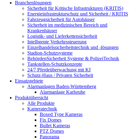
Branchenlösungen
Sicherheit für Kritische Infrastrukturen (KRITIS)
Energieinfrastrukturschutz und Sicherheit / KRITIS
Fahrzeugsicherheit für Autohäuser
Sicherheit im medizinischen Bereich und
Krankenhäuser
Logistik- und Lieferkettensicherheit
Intelligente Verkehrssteuerung
Einzelhandelssicherheitstechnik und -lösungen
Stadion-Schutzsysteme
BehördenSicherheit Systeme & PolizeiTechnik
Tankstellen-Schutzkonzepte​
24/7 Pferdeüberwachung mit KI
Schutz-Haus / Privaten Sicherheit
Einsatzgebiete
Alarmanlagen Baden-Württemberg
Alarmanlage Karlsruhe
Produktübersicht
Alle Produkte
Kameratechnik
Boxed Type Kameras
Fix Domes
Bullet Kameras
PTZ Domes
Panorama