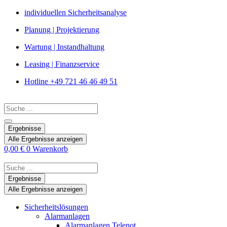
Zum
individuellen Sicherheitsanalyse
Inhalt
Planung | Projektierung
springen
Wartung | Instandhaltung
Leasing | Finanzservice
Hotline +49 721 46 46 49 51
Search
...
Ergebnisse
Alle Ergebnisse anzeigen
0,00
€
0
Warenkorb
Search
...
Ergebnisse
Alle Ergebnisse anzeigen
Sicherheitslösungen
Alarmanlagen
Alarmanlagen Telenot