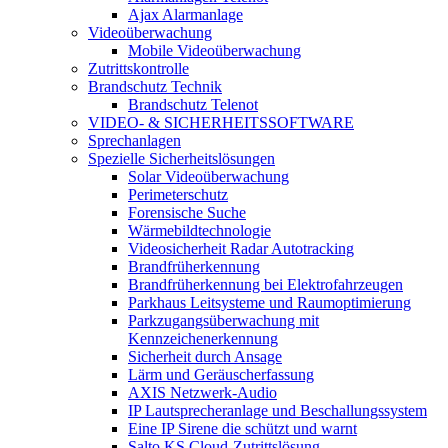
Ajax Alarmanlage
Videoüberwachung
Mobile Videoüberwachung
Zutrittskontrolle
Brandschutz Technik
Brandschutz Telenot
VIDEO- & SICHERHEITSSOFTWARE
Sprechanlagen
Spezielle Sicherheitslösungen
Solar Videoüberwachung
Perimeterschutz
Forensische Suche
Wärmebildtechnologie
Videosicherheit Radar Autotracking​
Brandfrüherkennung
Brandfrüherkennung bei Elektrofahrzeugen
Parkhaus Leitsysteme und Raumoptimierung
Parkzugangsüberwachung mit
Kennzeichenerkennung
Sicherheit durch Ansage
Lärm und Geräuscherfassung
AXIS Netzwerk-Audio
IP Lautsprecheranlage und Beschallungssystem
Eine IP Sirene die schützt und warnt
Salto KS Cloud-Zutrittslösung