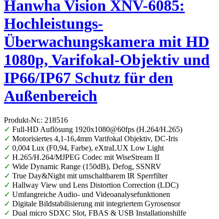
Hanwha Vision XNV-6085:
Hochleistungs-
Überwachungskamera mit HD
1080p, Varifokal-Objektiv und
IP66/IP67 Schutz für den
Außenbereich
Produkt-Nr.: 218516
✓
Full-HD Auflösung 1920x1080@60fps (H.264/H.265)
✓
Motorisiertes 4,1-16,4mm Varifokal Objektiv, DC-Iris
✓
0,004 Lux (F0,94, Farbe), eXtraLUX Low Light
✓
H.265/H.264/MJPEG Codec mit WiseStream II
✓
Wide Dynamic Range (150dB), Defog, SSNRV
✓
True Day&Night mit umschaltbarem IR Sperrfilter
✓
Hallway View und Lens Distortion Correction (LDC)
✓
Umfangreiche Audio- und Videoanalysefunktionen
✓
Digitale Bildstabilisierung mit integriertem Gyrosensor
✓
Dual micro SDXC Slot, FBAS & USB Installationshilfe