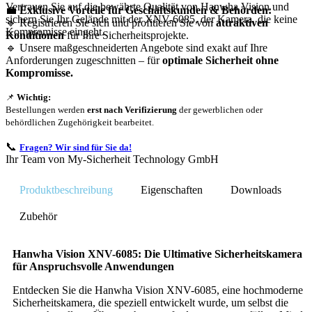
Vertrauen Sie auf die bewährte Qualität von Hanwha Vision und
💼
Exklusive Vorteile für Geschäftskunden & Behörden:
sichern Sie Ihr Gelände mit der XNV-6085, der Kamera, die keine
🔹 Registrieren Sie sich und profitieren Sie von
attraktiven
Kompromisse eingeht.
Konditionen
für Ihre Sicherheitsprojekte.
🔹 Unsere maßgeschneiderten Angebote sind exakt auf Ihre
Anforderungen zugeschnitten – für
optimale Sicherheit ohne
Kompromisse.
📌
Wichtig:
Bestellungen werden
erst nach Verifizierung
der gewerblichen oder
behördlichen Zugehörigkeit bearbeitet.
📞
Fragen? Wir sind für Sie da!
Ihr Team von My-Sicherheit Technology GmbH
Produktbeschreibung
Eigenschaften
Downloads
Zubehör
Hanwha Vision XNV-6085: Die Ultimative Sicherheitskamera
für Anspruchsvolle Anwendungen
Entdecken Sie die Hanwha Vision XNV-6085, eine hochmoderne
Sicherheitskamera, die speziell entwickelt wurde, um selbst die