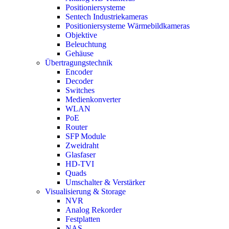
Positioniersysteme
Sentech Industriekameras
Positioniersysteme Wärmebildkameras
Objektive
Beleuchtung
Gehäuse
Übertragungstechnik
Encoder
Decoder
Switches
Medienkonverter
WLAN
PoE
Router
SFP Module
Zweidraht
Glasfaser
HD-TVI
Quads
Umschalter & Verstärker
Visualisierung & Storage
NVR
Analog Rekorder
Festplatten
NAS