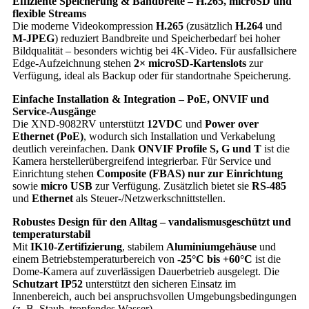
Effiziente Speicherung & Bandbreite – H.265, microSD und
flexible Streams
Die moderne Videokompression
H.265
(zusätzlich
H.264
und
M‑JPEG
) reduziert Bandbreite und Speicherbedarf bei hoher
Bildqualität – besonders wichtig bei 4K-Video. Für ausfallsichere
Edge-Aufzeichnung stehen
2× microSD-Kartenslots
zur
Verfügung, ideal als Backup oder für standortnahe Speicherung.
Einfache Installation & Integration – PoE, ONVIF und
Service-Ausgänge
Die XND-9082RV unterstützt
12VDC
und
Power over
Ethernet (PoE)
, wodurch sich Installation und Verkabelung
deutlich vereinfachen. Dank
ONVIF Profile S, G und T
ist die
Kamera herstellerübergreifend integrierbar. Für Service und
Einrichtung stehen
Composite (FBAS) nur zur Einrichtung
sowie
micro USB
zur Verfügung. Zusätzlich bietet sie
RS-485
und
Ethernet
als Steuer-/Netzwerkschnittstellen.
Robustes Design für den Alltag – vandalismusgeschützt und
temperaturstabil
Mit
IK10-Zertifizierung
, stabilem
Aluminiumgehäuse
und
einem Betriebstemperaturbereich von
-25°C bis +60°C
ist die
Dome-Kamera auf zuverlässigen Dauerbetrieb ausgelegt. Die
Schutzart IP52
unterstützt den sicheren Einsatz im
Innenbereich, auch bei anspruchsvollen Umgebungsbedingungen
(z. B. Staub, tropfendes Wasser).