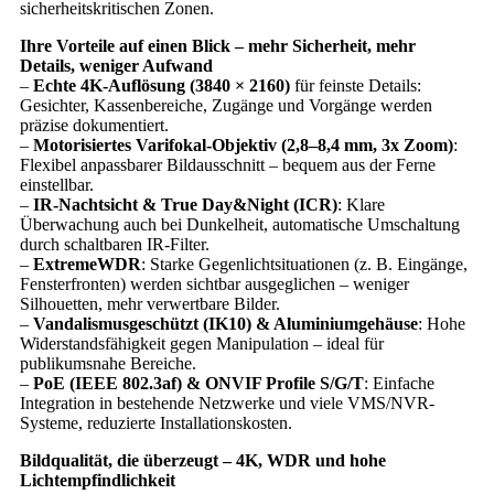
sicherheitskritischen Zonen.
Ihre Vorteile auf einen Blick – mehr Sicherheit, mehr
Details, weniger Aufwand
–
Echte 4K-Auflösung (3840 × 2160)
für feinste Details:
Gesichter, Kassenbereiche, Zugänge und Vorgänge werden
präzise dokumentiert.
–
Motorisiertes Varifokal-Objektiv (2,8–8,4 mm, 3x Zoom)
:
Flexibel anpassbarer Bildausschnitt – bequem aus der Ferne
einstellbar.
–
IR-Nachtsicht & True Day&Night (ICR)
: Klare
Überwachung auch bei Dunkelheit, automatische Umschaltung
durch schaltbaren IR-Filter.
–
ExtremeWDR
: Starke Gegenlichtsituationen (z. B. Eingänge,
Fensterfronten) werden sichtbar ausgeglichen – weniger
Silhouetten, mehr verwertbare Bilder.
–
Vandalismusgeschützt (IK10) & Aluminiumgehäuse
: Hohe
Widerstandsfähigkeit gegen Manipulation – ideal für
publikumsnahe Bereiche.
–
PoE (IEEE 802.3af) & ONVIF Profile S/G/T
: Einfache
Integration in bestehende Netzwerke und viele VMS/NVR-
Systeme, reduzierte Installationskosten.
Bildqualität, die überzeugt – 4K, WDR und hohe
Lichtempfindlichkeit