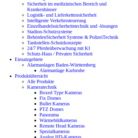
Sicherheit im medizinischen Bereich und
Krankenhäuser
Logistik- und Lieferkettensicherheit
Intelligente Verkehrssteuerung
Einzelhandelssicherheitstechnik und -lösungen
Stadion-Schutzsysteme
BehördenSicherheit Systeme & PolizeiTechnik
Tankstellen-Schutzkonzepte​
24/7 Pferdeüberwachung mit KI
Schutz-Haus / Privaten Sicherheit
Einsatzgebiete
Alarmanlagen Baden-Württemberg
Alarmanlage Karlsruhe
Produktübersicht
Alle Produkte
Kameratechnik
Boxed Type Kameras
Fix Domes
Bullet Kameras
PTZ Domes
Panorama
Wärmebildkameras
Remote Head Kameras
Spezialkameras
Analog HD-Kameras