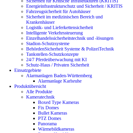
Sicherheit für Kritische Infrastrukturen (KRITIS)
Energieinfrastrukturschutz und Sicherheit / KRITIS
Fahrzeugsicherheit für Autohäuser
Sicherheit im medizinischen Bereich und
Krankenhäuser
Logistik- und Lieferkettensicherheit
Intelligente Verkehrssteuerung
Einzelhandelssicherheitstechnik und -lösungen
Stadion-Schutzsysteme
BehördenSicherheit Systeme & PolizeiTechnik
Tankstellen-Schutzkonzepte​
24/7 Pferdeüberwachung mit KI
Schutz-Haus / Privaten Sicherheit
Einsatzgebiete
Alarmanlagen Baden-Württemberg
Alarmanlage Karlsruhe
Produktübersicht
Alle Produkte
Kameratechnik
Boxed Type Kameras
Fix Domes
Bullet Kameras
PTZ Domes
Panorama
Wärmebildkameras