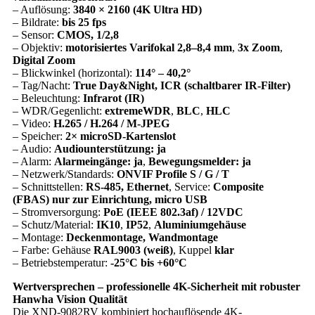
– Auflösung:
3840 × 2160 (4K Ultra HD)
– Bildrate:
bis 25 fps
– Sensor:
CMOS, 1/2,8
– Objektiv:
motorisiertes Varifokal 2,8–8,4 mm
,
3x Zoom
,
Digital Zoom
– Blickwinkel (horizontal):
114° – 40,2°
– Tag/Nacht:
True Day&Night, ICR (schaltbarer IR-Filter)
– Beleuchtung:
Infrarot (IR)
– WDR/Gegenlicht:
extremeWDR
,
BLC
,
HLC
– Video:
H.265 / H.264 / M‑JPEG
– Speicher:
2× microSD-Kartenslot
– Audio:
Audiounterstützung: ja
– Alarm:
Alarmeingänge: ja
,
Bewegungsmelder: ja
– Netzwerk/Standards:
ONVIF Profile S / G / T
– Schnittstellen:
RS‑485, Ethernet
, Service:
Composite
(FBAS) nur zur Einrichtung, micro USB
– Stromversorgung:
PoE (IEEE 802.3af) / 12VDC
– Schutz/Material:
IK10
,
IP52
,
Aluminiumgehäuse
– Montage:
Deckenmontage, Wandmontage
– Farbe: Gehäuse
RAL9003 (weiß)
, Kuppel
klar
– Betriebstemperatur:
-25°C bis +60°C
Wertversprechen – professionelle 4K-Sicherheit mit robuster
Hanwha Vision Qualität
Die XND-9082RV kombiniert hochauflösende 4K-