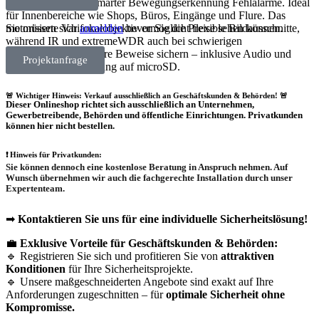
und reduziert dank smarter Bewegungserkennung Fehlalarme. Ideal
für Innenbereiche wie Shops, Büros, Eingänge und Flure. Das
motorisierte Varifokalobjektiv ermöglicht flexible Bildausschnitte,
Sie müssen sich
anmelden
bevor Sie die Preise sehen können.
während IR und extremeWDR auch bei schwierigen
Lichtverhältnissen klare Beweise sichern – inklusive Audio und
Projektanfrage
optionaler Aufzeichnung auf microSD.
🚨 Wichtiger Hinweis: Verkauf ausschließlich an Geschäftskunden & Behörden! 🚨
Dieser Onlineshop richtet sich
ausschließlich
an Unternehmen,
Gewerbetreibende, Behörden und öffentliche Einrichtungen.
Privatkunden
können hier nicht bestellen.
❗
Hinweis für Privatkunden:
Sie können dennoch eine
kostenlose Beratung
in Anspruch nehmen. Auf
Wunsch übernehmen wir auch die
fachgerechte Installation
durch unser
Expertenteam.
➡
Kontaktieren Sie uns für eine individuelle Sicherheitslösung!
💼
Exklusive Vorteile für Geschäftskunden & Behörden:
🔹 Registrieren Sie sich und profitieren Sie von
attraktiven
Konditionen
für Ihre Sicherheitsprojekte.
🔹 Unsere maßgeschneiderten Angebote sind exakt auf Ihre
Anforderungen zugeschnitten – für
optimale Sicherheit ohne
Kompromisse.