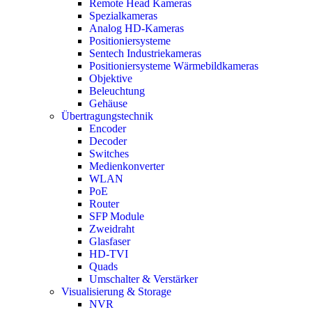
Remote Head Kameras
Spezialkameras
Analog HD-Kameras
Positioniersysteme
Sentech Industriekameras
Positioniersysteme Wärmebildkameras
Objektive
Beleuchtung
Gehäuse
Übertragungstechnik
Encoder
Decoder
Switches
Medienkonverter
WLAN
PoE
Router
SFP Module
Zweidraht
Glasfaser
HD-TVI
Quads
Umschalter & Verstärker
Visualisierung & Storage
NVR