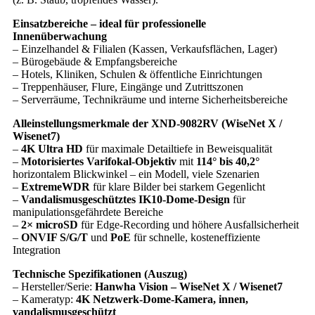
Einsatzbereiche – ideal für professionelle
Innenüberwachung
– Einzelhandel & Filialen (Kassen, Verkaufsflächen, Lager)
– Bürogebäude & Empfangsbereiche
– Hotels, Kliniken, Schulen & öffentliche Einrichtungen
– Treppenhäuser, Flure, Eingänge und Zutrittszonen
– Serverräume, Technikräume und interne Sicherheitsbereiche
Alleinstellungsmerkmale der XND-9082RV (WiseNet X /
Wisenet7)
–
4K Ultra HD
für maximale Detailtiefe in Beweisqualität
–
Motorisiertes Varifokal-Objektiv
mit
114° bis 40,2°
horizontalem Blickwinkel – ein Modell, viele Szenarien
–
ExtremeWDR
für klare Bilder bei starkem Gegenlicht
–
Vandalismusgeschütztes IK10-Dome-Design
für
manipulationsgefährdete Bereiche
–
2× microSD
für Edge-Recording und höhere Ausfallsicherheit
–
ONVIF S/G/T
und
PoE
für schnelle, kosteneffiziente
Integration
Technische Spezifikationen (Auszug)
– Hersteller/Serie:
Hanwha Vision – WiseNet X / Wisenet7
– Kameratyp:
4K Netzwerk-Dome-Kamera, innen,
vandalismusgeschützt