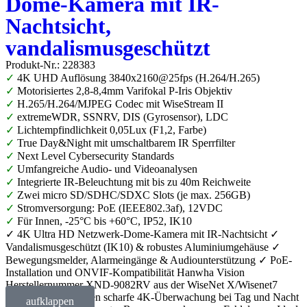
Dome-Kamera mit IR-
Nachtsicht,
vandalismusgeschützt
Produkt-Nr.: 228383
✓
4K UHD Auflösung 3840x2160@25fps (H.264/H.265)
✓
Motorisiertes 2,8-8,4mm Varifokal P-Iris Objektiv
✓
H.265/H.264/MJPEG Codec mit WiseStream II
✓
extremeWDR, SSNRV, DIS (Gyrosensor), LDC
✓
Lichtempfindlichkeit 0,05Lux (F1,2, Farbe)
✓
True Day&Night mit umschaltbarem IR Sperrfilter
✓
Next Level Cybersecurity Standards
✓
Umfangreiche Audio- und Videoanalysen
✓
Integrierte IR-Beleuchtung mit bis zu 40m Reichweite
✓
Zwei micro SD/SDHC/SDXC Slots (je max. 256GB)
✓
Stromversorgung: PoE (IEEE802.3af), 12VDC
✓
Für Innen, -25°C bis +60°C, IP52, IK10
✓ 4K Ultra HD Netzwerk-Dome-Kamera mit IR-Nachtsicht ✓
Vandalismusgeschützt (IK10) & robustes Aluminiumgehäuse ✓
Bewegungsmelder, Alarmeingänge & Audiounterstützung ✓ PoE-
Installation und ONVIF-Kompatibilität Hanwha Vision
Herstellernummer XND-9082RV aus der WiseNet X/Wisenet7
Serie liefert gestochen scharfe 4K-Überwachung bei Tag und Nacht
aufklappen