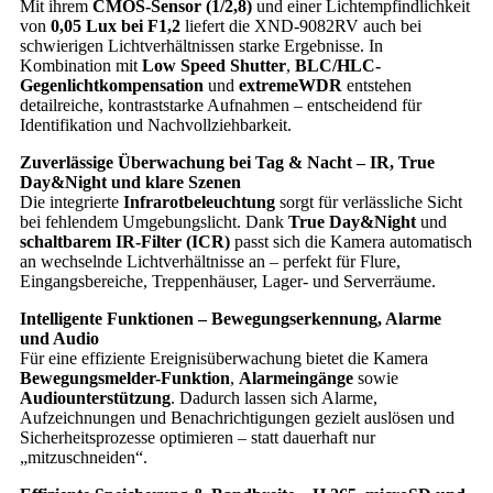
Mit ihrem
CMOS-Sensor (1/2,8)
und einer Lichtempfindlichkeit
von
0,05 Lux bei F1,2
liefert die XND-9082RV auch bei
schwierigen Lichtverhältnissen starke Ergebnisse. In
Kombination mit
Low Speed Shutter
,
BLC/HLC-
Gegenlichtkompensation
und
extremeWDR
entstehen
detailreiche, kontraststarke Aufnahmen – entscheidend für
Identifikation und Nachvollziehbarkeit.
Zuverlässige Überwachung bei Tag & Nacht – IR, True
Day&Night und klare Szenen
Die integrierte
Infrarotbeleuchtung
sorgt für verlässliche Sicht
bei fehlendem Umgebungslicht. Dank
True Day&Night
und
schaltbarem IR-Filter (ICR)
passt sich die Kamera automatisch
an wechselnde Lichtverhältnisse an – perfekt für Flure,
Eingangsbereiche, Treppenhäuser, Lager- und Serverräume.
Intelligente Funktionen – Bewegungserkennung, Alarme
und Audio
Für eine effiziente Ereignisüberwachung bietet die Kamera
Bewegungsmelder-Funktion
,
Alarmeingänge
sowie
Audiounterstützung
. Dadurch lassen sich Alarme,
Aufzeichnungen und Benachrichtigungen gezielt auslösen und
Sicherheitsprozesse optimieren – statt dauerhaft nur
„mitzuschneiden“.