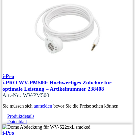
i-Pro
i-PRO WV-PM500: Hochwertiges Zubehör für
optimale Leistung – Artikelnummer 238408
Art.-Nr.: WV-PM500
Sie müssen sich
anmelden
bevor Sie die Preise sehen können.
Produktdetails
Datenblatt
i-Pro