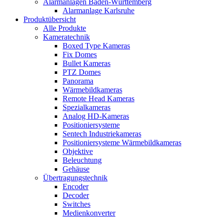
Alarmanlagen Baden-Württemberg
Alarmanlage Karlsruhe
Produktübersicht
Alle Produkte
Kameratechnik
Boxed Type Kameras
Fix Domes
Bullet Kameras
PTZ Domes
Panorama
Wärmebildkameras
Remote Head Kameras
Spezialkameras
Analog HD-Kameras
Positioniersysteme
Sentech Industriekameras
Positioniersysteme Wärmebildkameras
Objektive
Beleuchtung
Gehäuse
Übertragungstechnik
Encoder
Decoder
Switches
Medienkonverter