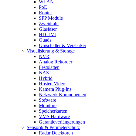
WLAN
PoE
Router
SFP Module
Zweidraht
Glasfaser
HD-TVI
Quads
Umschalter & Verstärker
Visualisierung & Storage
NVR
Analog Rekorder
Festplatten
NAS
Hybrid
Hosted Video
Kamera Plug-Ins
Netzwerk Komponenten
Software
Monitore
Speicherkarten
VMS Hardware
Garantieverlängerungen
Sensorik & Perimeterschutz
Radar Detektoren