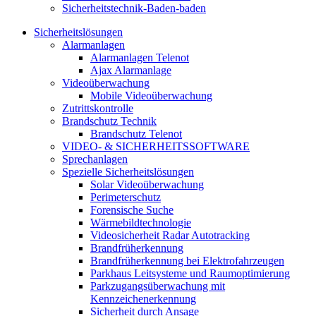
Sicherheitstechnik-Baden-baden
Sicherheitslösungen
Alarmanlagen
Alarmanlagen Telenot
Ajax Alarmanlage
Videoüberwachung
Mobile Videoüberwachung
Zutrittskontrolle
Brandschutz Technik
Brandschutz Telenot
VIDEO- & SICHERHEITSSOFTWARE
Sprechanlagen
Spezielle Sicherheitslösungen
Solar Videoüberwachung
Perimeterschutz
Forensische Suche
Wärmebildtechnologie
Videosicherheit Radar Autotracking​
Brandfrüherkennung
Brandfrüherkennung bei Elektrofahrzeugen
Parkhaus Leitsysteme und Raumoptimierung
Parkzugangsüberwachung mit
Kennzeichenerkennung
Sicherheit durch Ansage