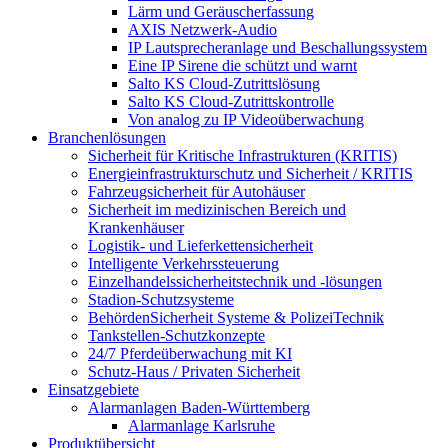
Lärm und Geräuscherfassung
AXIS Netzwerk-Audio
IP Lautsprecheranlage und Beschallungssystem
Eine IP Sirene die schützt und warnt
Salto KS Cloud-Zutrittslösung
Salto KS Cloud-Zutrittskontrolle
Von analog zu IP Videoüberwachung
Branchenlösungen
Sicherheit für Kritische Infrastrukturen (KRITIS)
Energieinfrastrukturschutz und Sicherheit / KRITIS
Fahrzeugsicherheit für Autohäuser
Sicherheit im medizinischen Bereich und
Krankenhäuser
Logistik- und Lieferkettensicherheit
Intelligente Verkehrssteuerung
Einzelhandelssicherheitstechnik und -lösungen
Stadion-Schutzsysteme
BehördenSicherheit Systeme & PolizeiTechnik
Tankstellen-Schutzkonzepte​
24/7 Pferdeüberwachung mit KI
Schutz-Haus / Privaten Sicherheit
Einsatzgebiete
Alarmanlagen Baden-Württemberg
Alarmanlage Karlsruhe
Produktübersicht