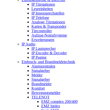
IP Türstationen
Leseeinheiten
IP Innensprechstellen
IP Telefone
Analoge Türstationen
Karten & Transponder
Türcontroller
Aufzug-Notrufsysteme
Erweiterungen
IP Audio
IP Lautsprecher
IP Encoder & Decoder
IP Paging
Einbruch- und Brandmeldetechnik
Alarmzentralen
Signalgeber
Melder
Signalgeber
Brandmelder
Komfort
Bewegungsmelder
TELENOT
EMZ complex 200/400
EMZ hiplex