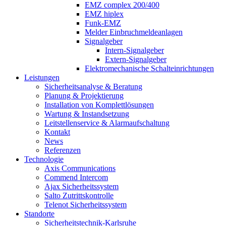
EMZ complex 200/400
EMZ hiplex
Funk-EMZ
Melder Einbruchmeldeanlagen
Signalgeber
Intern-Signalgeber
Extern-Signalgeber
Elektromechanische Schalteinrichtungen
Leistungen
Sicherheitsanalyse & Beratung
Planung & Projektierung​
Installation von Komplettlösungen
Wartung & Instandsetzung
Leitstellenservice & Alarmaufschaltung
Kontakt
News
Referenzen
Technologie
Axis Communications
Commend Intercom
Ajax Sicherheitssystem​
Salto Zutrittskontrolle
Telenot Sicherheitssystem
Standorte
Sicherheitstechnik-Karlsruhe