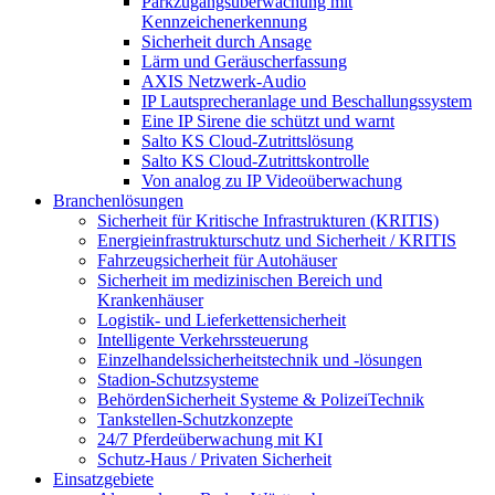
Parkzugangsüberwachung mit
Kennzeichenerkennung
Sicherheit durch Ansage
Lärm und Geräuscherfassung
AXIS Netzwerk-Audio
IP Lautsprecheranlage und Beschallungssystem
Eine IP Sirene die schützt und warnt
Salto KS Cloud-Zutrittslösung
Salto KS Cloud-Zutrittskontrolle
Von analog zu IP Videoüberwachung
Branchenlösungen
Sicherheit für Kritische Infrastrukturen (KRITIS)
Energieinfrastrukturschutz und Sicherheit / KRITIS
Fahrzeugsicherheit für Autohäuser
Sicherheit im medizinischen Bereich und
Krankenhäuser
Logistik- und Lieferkettensicherheit
Intelligente Verkehrssteuerung
Einzelhandelssicherheitstechnik und -lösungen
Stadion-Schutzsysteme
BehördenSicherheit Systeme & PolizeiTechnik
Tankstellen-Schutzkonzepte​
24/7 Pferdeüberwachung mit KI
Schutz-Haus / Privaten Sicherheit
Einsatzgebiete