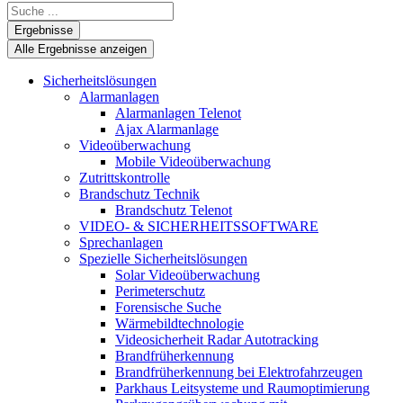
Search
...
Ergebnisse
Alle Ergebnisse anzeigen
Sicherheitslösungen
Alarmanlagen
Alarmanlagen Telenot
Ajax Alarmanlage
Videoüberwachung
Mobile Videoüberwachung
Zutrittskontrolle
Brandschutz Technik
Brandschutz Telenot
VIDEO- & SICHERHEITSSOFTWARE
Sprechanlagen
Spezielle Sicherheitslösungen
Solar Videoüberwachung
Perimeterschutz
Forensische Suche
Wärmebildtechnologie
Videosicherheit Radar Autotracking​
Brandfrüherkennung
Brandfrüherkennung bei Elektrofahrzeugen
Parkhaus Leitsysteme und Raumoptimierung