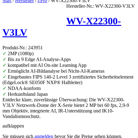
Start
/
Hersteller
/
i-Pro
/ WV-X22300-V3LV
Hersteller-Nr.: WV-X22300-V3LV
WV-X22300-
V3LV
Produkt-Nr.: 243951
✓
2MP (1080p)
✓
Bis zu 9 Edge AI-Analyse-Apps
✓
kompatibel mit AI On-site Learning App
✓
Ermöglicht AI-Bildanalyse bei Nicht-AI-Kameras
✓
Eingebautes FIPS 140-2 Level 3 zertifiziertes Sicherheitselement
(EdgeLock® SE050F NXP® Halbleiter)
✓
NDAA-konform
✓
Herkunftsland Japan
Entdecke klare, zuverlässige Überwachung: Die WV-X22300-
V3LV Netzwerk-Dome der X-Serie bietet 2 MP bei 60 fps, 2,9-9
mm Objektiv, integrierte AI, IR-Unterstützung und IK10-
Vandalismusschutz.
aufklappen
Sie müssen sich
anmelden
bevor Sie die Preise sehen können.