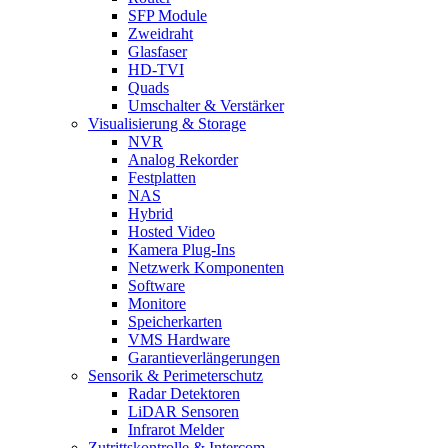
SFP Module
Zweidraht
Glasfaser
HD-TVI
Quads
Umschalter & Verstärker
Visualisierung & Storage
NVR
Analog Rekorder
Festplatten
NAS
Hybrid
Hosted Video
Kamera Plug-Ins
Netzwerk Komponenten
Software
Monitore
Speicherkarten
VMS Hardware
Garantieverlängerungen
Sensorik & Perimeterschutz
Radar Detektoren
LiDAR Sensoren
Infrarot Melder
Zutrittskontrolle & Intercom