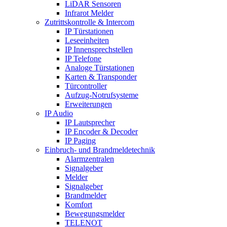
LiDAR Sensoren
Infrarot Melder
Zutrittskontrolle & Intercom
IP Türstationen
Leseeinheiten
IP Innensprechstellen
IP Telefone
Analoge Türstationen
Karten & Transponder
Türcontroller
Aufzug-Notrufsysteme
Erweiterungen
IP Audio
IP Lautsprecher
IP Encoder & Decoder
IP Paging
Einbruch- und Brandmeldetechnik
Alarmzentralen
Signalgeber
Melder
Signalgeber
Brandmelder
Komfort
Bewegungsmelder
TELENOT