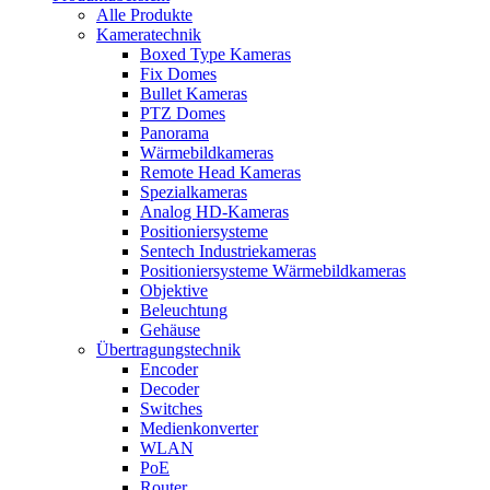
Alle Produkte
Kameratechnik
Boxed Type Kameras
Fix Domes
Bullet Kameras
PTZ Domes
Panorama
Wärmebildkameras
Remote Head Kameras
Spezialkameras
Analog HD-Kameras
Positioniersysteme
Sentech Industriekameras
Positioniersysteme Wärmebildkameras
Objektive
Beleuchtung
Gehäuse
Übertragungstechnik
Encoder
Decoder
Switches
Medienkonverter
WLAN
PoE
Router