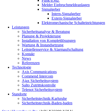
Funk-EMZ
Melder Einbruchmeldeanlagen
Signalgeber
Intern-Signalgeber
Extern-Signalgeber
Elektromechanische Schalteinrichtungen
Leistungen
Sicherheitsanalyse & Beratung
Planung & Projektierung​
Installation von Komplettlösungen
Wartung & Instandsetzung
Leitstellenservice & Alarmaufschaltung
Kontakt
News
Referenzen
Technologie
Axis Communications
Commend Intercom
Ajax Sicherheitssystem​
Salto Zutrittskontrolle
Telenot Sicherheitssystem
Standorte
Sicherheitstechnik-Karlsruhe
Sicherheitstechnik-Baden-baden