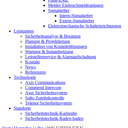
Funk-EMZ
Melder Einbruchmeldeanlagen
Signalgeber
Intern-Signalgeber
Extern-Signalgeber
Elektromechanische Schalteinrichtungen
Leistungen
Sicherheitsanalyse & Beratung
Planung & Projektierung​
Installation von Komplettlösungen
Wartung & Instandsetzung
Leitstellenservice & Alarmaufschaltung
Kontakt
News
Referenzen
Technologie
Axis Communications
Commend Intercom
Ajax Sicherheitssystem​
Salto Zutrittskontrolle
Telenot Sicherheitssystem
Standorte
Sicherheitstechnik-Karlsruhe
Sicherheitstechnik-Baden-baden