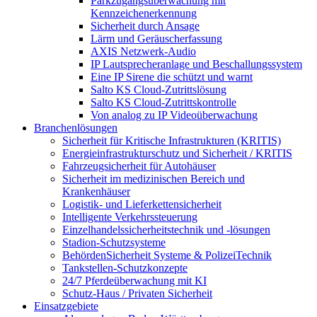
Parkzugangsüberwachung mit
Kennzeichenerkennung
Sicherheit durch Ansage
Lärm und Geräuscherfassung
AXIS Netzwerk-Audio
IP Lautsprecheranlage und Beschallungssystem
Eine IP Sirene die schützt und warnt
Salto KS Cloud-Zutrittslösung
Salto KS Cloud-Zutrittskontrolle
Von analog zu IP Videoüberwachung
Branchenlösungen
Sicherheit für Kritische Infrastrukturen (KRITIS)
Energieinfrastrukturschutz und Sicherheit / KRITIS
Fahrzeugsicherheit für Autohäuser
Sicherheit im medizinischen Bereich und
Krankenhäuser
Logistik- und Lieferkettensicherheit
Intelligente Verkehrssteuerung
Einzelhandelssicherheitstechnik und -lösungen
Stadion-Schutzsysteme
BehördenSicherheit Systeme & PolizeiTechnik
Tankstellen-Schutzkonzepte​
24/7 Pferdeüberwachung mit KI
Schutz-Haus / Privaten Sicherheit
Einsatzgebiete