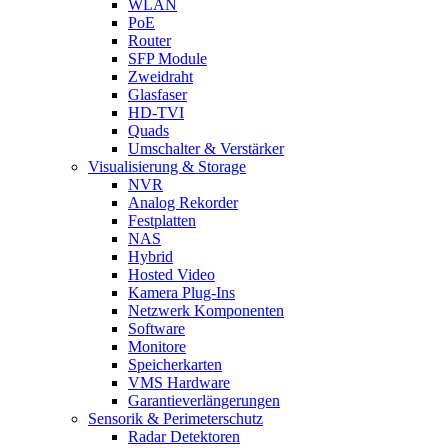
WLAN
PoE
Router
SFP Module
Zweidraht
Glasfaser
HD-TVI
Quads
Umschalter & Verstärker
Visualisierung & Storage
NVR
Analog Rekorder
Festplatten
NAS
Hybrid
Hosted Video
Kamera Plug-Ins
Netzwerk Komponenten
Software
Monitore
Speicherkarten
VMS Hardware
Garantieverlängerungen
Sensorik & Perimeterschutz
Radar Detektoren