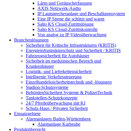
Lärm und Geräuscherfassung
AXIS Netzwerk-Audio
IP Lautsprecheranlage und Beschallungssystem
Eine IP Sirene die schützt und warnt
Salto KS Cloud-Zutrittslösung
Salto KS Cloud-Zutrittskontrolle
Von analog zu IP Videoüberwachung
Branchenlösungen
Sicherheit für Kritische Infrastrukturen (KRITIS)
Energieinfrastrukturschutz und Sicherheit / KRITIS
Fahrzeugsicherheit für Autohäuser
Sicherheit im medizinischen Bereich und
Krankenhäuser
Logistik- und Lieferkettensicherheit
Intelligente Verkehrssteuerung
Einzelhandelssicherheitstechnik und -lösungen
Stadion-Schutzsysteme
BehördenSicherheit Systeme & PolizeiTechnik
Tankstellen-Schutzkonzepte​
24/7 Pferdeüberwachung mit KI
Schutz-Haus / Privaten Sicherheit
Einsatzgebiete
Alarmanlagen Baden-Württemberg
Alarmanlage Karlsruhe
Produktübersicht