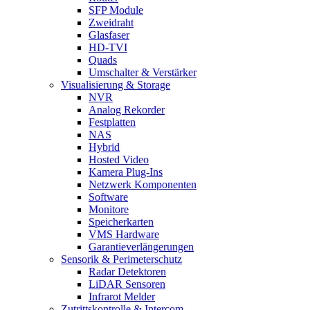
SFP Module
Zweidraht
Glasfaser
HD-TVI
Quads
Umschalter & Verstärker
Visualisierung & Storage
NVR
Analog Rekorder
Festplatten
NAS
Hybrid
Hosted Video
Kamera Plug-Ins
Netzwerk Komponenten
Software
Monitore
Speicherkarten
VMS Hardware
Garantieverlängerungen
Sensorik & Perimeterschutz
Radar Detektoren
LiDAR Sensoren
Infrarot Melder
Zutrittskontrolle & Intercom