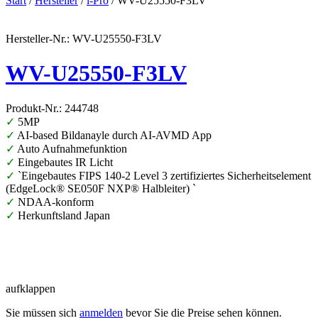
Start
/
Hersteller
/
i-Pro
/ WV-U25550-F3LV
Hersteller-Nr.: WV-U25550-F3LV
WV-U25550-F3LV
Produkt-Nr.: 244748
✓
5MP
✓
AI-based Bildanayle durch AI-AVMD App
✓
Auto Aufnahmefunktion
✓
Eingebautes IR Licht
✓
`Eingebautes FIPS 140-2 Level 3 zertifiziertes Sicherheitselement
(EdgeLock® SE050F NXP® Halbleiter) `
✓
NDAA-konform
✓
Herkunftsland Japan
aufklappen
Sie müssen sich
anmelden
bevor Sie die Preise sehen können.