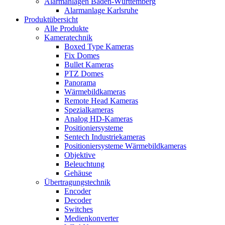
Alarmanlagen Baden-Württemberg
Alarmanlage Karlsruhe
Produktübersicht
Alle Produkte
Kameratechnik
Boxed Type Kameras
Fix Domes
Bullet Kameras
PTZ Domes
Panorama
Wärmebildkameras
Remote Head Kameras
Spezialkameras
Analog HD-Kameras
Positioniersysteme
Sentech Industriekameras
Positioniersysteme Wärmebildkameras
Objektive
Beleuchtung
Gehäuse
Übertragungstechnik
Encoder
Decoder
Switches
Medienkonverter