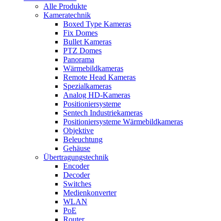
Alle Produkte
Kameratechnik
Boxed Type Kameras
Fix Domes
Bullet Kameras
PTZ Domes
Panorama
Wärmebildkameras
Remote Head Kameras
Spezialkameras
Analog HD-Kameras
Positioniersysteme
Sentech Industriekameras
Positioniersysteme Wärmebildkameras
Objektive
Beleuchtung
Gehäuse
Übertragungstechnik
Encoder
Decoder
Switches
Medienkonverter
WLAN
PoE
Router