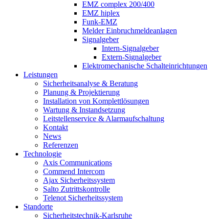
EMZ complex 200/400
EMZ hiplex
Funk-EMZ
Melder Einbruchmeldeanlagen
Signalgeber
Intern-Signalgeber
Extern-Signalgeber
Elektromechanische Schalteinrichtungen
Leistungen
Sicherheitsanalyse & Beratung
Planung & Projektierung​
Installation von Komplettlösungen
Wartung & Instandsetzung
Leitstellenservice & Alarmaufschaltung
Kontakt
News
Referenzen
Technologie
Axis Communications
Commend Intercom
Ajax Sicherheitssystem​
Salto Zutrittskontrolle
Telenot Sicherheitssystem
Standorte
Sicherheitstechnik-Karlsruhe