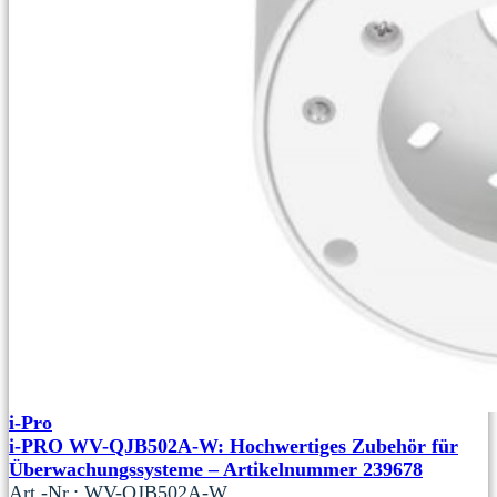
i-Pro
i-PRO WV-QJB502A-W: Hochwertiges Zubehör für
Überwachungssysteme – Artikelnummer 239678
Art.-Nr.: WV-QJB502A-W