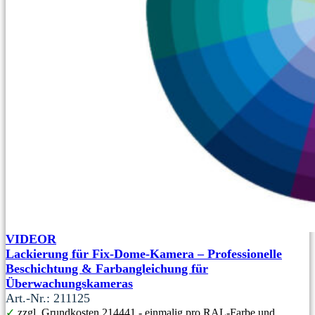
VIDEOR
Lackierung für Fix-Dome-Kamera – Professionelle
Beschichtung & Farbangleichung für
Überwachungskameras
Art.-Nr.: 211125
✓
zzgl. Grundkosten 214441 - einmalig pro RAL-Farbe und