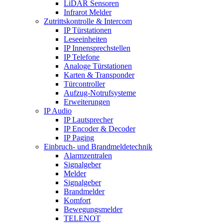
LiDAR Sensoren
Infrarot Melder
Zutrittskontrolle & Intercom
IP Türstationen
Leseeinheiten
IP Innensprechstellen
IP Telefone
Analoge Türstationen
Karten & Transponder
Türcontroller
Aufzug-Notrufsysteme
Erweiterungen
IP Audio
IP Lautsprecher
IP Encoder & Decoder
IP Paging
Einbruch- und Brandmeldetechnik
Alarmzentralen
Signalgeber
Melder
Signalgeber
Brandmelder
Komfort
Bewegungsmelder
TELENOT