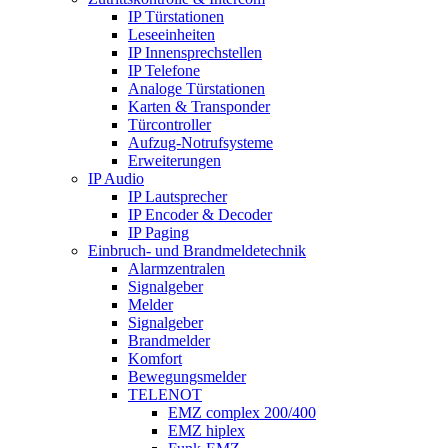
IP Türstationen
Leseeinheiten
IP Innensprechstellen
IP Telefone
Analoge Türstationen
Karten & Transponder
Türcontroller
Aufzug-Notrufsysteme
Erweiterungen
IP Audio
IP Lautsprecher
IP Encoder & Decoder
IP Paging
Einbruch- und Brandmeldetechnik
Alarmzentralen
Signalgeber
Melder
Signalgeber
Brandmelder
Komfort
Bewegungsmelder
TELENOT
EMZ complex 200/400
EMZ hiplex