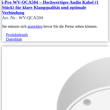
i-Pro WV-QCA504 – Hochwertiges Audio Kabel (1
Stück) für klare Klangqualität und optimale
Verbindung
Art.-Nr.: WV-QCA504
Sie müssen sich
anmelden
bevor Sie die Preise sehen können.
Produktdetails
Datenblatt