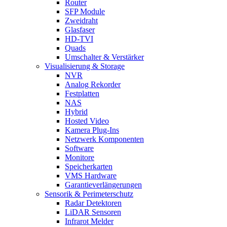
Router
SFP Module
Zweidraht
Glasfaser
HD-TVI
Quads
Umschalter & Verstärker
Visualisierung & Storage
NVR
Analog Rekorder
Festplatten
NAS
Hybrid
Hosted Video
Kamera Plug-Ins
Netzwerk Komponenten
Software
Monitore
Speicherkarten
VMS Hardware
Garantieverlängerungen
Sensorik & Perimeterschutz
Radar Detektoren
LiDAR Sensoren
Infrarot Melder