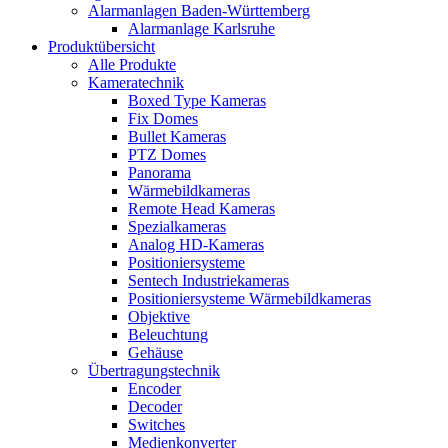
Alarmanlagen Baden-Württemberg
Alarmanlage Karlsruhe
Produktübersicht
Alle Produkte
Kameratechnik
Boxed Type Kameras
Fix Domes
Bullet Kameras
PTZ Domes
Panorama
Wärmebildkameras
Remote Head Kameras
Spezialkameras
Analog HD-Kameras
Positioniersysteme
Sentech Industriekameras
Positioniersysteme Wärmebildkameras
Objektive
Beleuchtung
Gehäuse
Übertragungstechnik
Encoder
Decoder
Switches
Medienkonverter