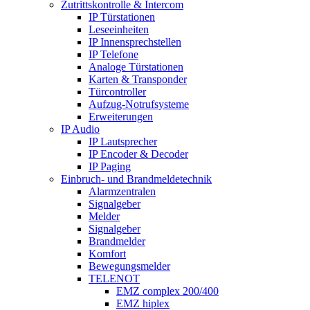
Zutrittskontrolle & Intercom
IP Türstationen
Leseeinheiten
IP Innensprechstellen
IP Telefone
Analoge Türstationen
Karten & Transponder
Türcontroller
Aufzug-Notrufsysteme
Erweiterungen
IP Audio
IP Lautsprecher
IP Encoder & Decoder
IP Paging
Einbruch- und Brandmeldetechnik
Alarmzentralen
Signalgeber
Melder
Signalgeber
Brandmelder
Komfort
Bewegungsmelder
TELENOT
EMZ complex 200/400
EMZ hiplex