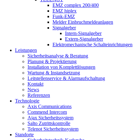
EMZ complex 200/400
EMZ hiplex
Funk-EMZ
Melder Einbruchmeldeanlagen
Signalgeber
Intern-Signalgeber
Extern-Signalgeber
Elektromechanische Schalteinrichtungen
Leistungen
Sicherheitsanalyse & Beratung
Planung & Projektierung​
Installation von Komplettlösungen
Wartung & Instandsetzung
Leitstellenservice & Alarmaufschaltung
Kontakt
News
Referenzen
Technologie
Axis Communications
Commend Intercom
Ajax Sicherheitssystem​
Salto Zutrittskontrolle
Telenot Sicherheitssystem
Standorte