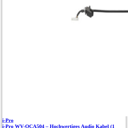
i-Pro
i-Pro WV-QCA504 – Hochwertiges Audio Kabel (1