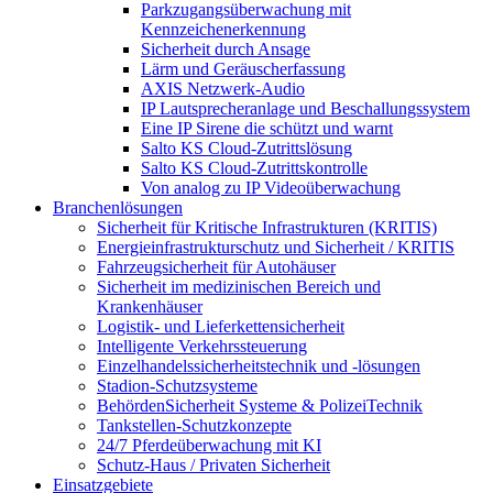
Parkzugangsüberwachung mit
Kennzeichenerkennung
Sicherheit durch Ansage
Lärm und Geräuscherfassung
AXIS Netzwerk-Audio
IP Lautsprecheranlage und Beschallungssystem
Eine IP Sirene die schützt und warnt
Salto KS Cloud-Zutrittslösung
Salto KS Cloud-Zutrittskontrolle
Von analog zu IP Videoüberwachung
Branchenlösungen
Sicherheit für Kritische Infrastrukturen (KRITIS)
Energieinfrastrukturschutz und Sicherheit / KRITIS
Fahrzeugsicherheit für Autohäuser
Sicherheit im medizinischen Bereich und
Krankenhäuser
Logistik- und Lieferkettensicherheit
Intelligente Verkehrssteuerung
Einzelhandelssicherheitstechnik und -lösungen
Stadion-Schutzsysteme
BehördenSicherheit Systeme & PolizeiTechnik
Tankstellen-Schutzkonzepte​
24/7 Pferdeüberwachung mit KI
Schutz-Haus / Privaten Sicherheit
Einsatzgebiete