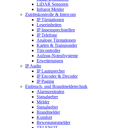
LiDAR Sensoren
Infrarot Melder
Zutrittskontrolle & Intercom
IP Türstationen
Leseeinheiten
IP Innensprechstellen
IP Telefone
Analoge Türstationen
Karten & Transponder
Türcontroller
Aufzug-Notrufsysteme
Erweiterungen
IP Audio
IP Lautsprecher
IP Encoder & Decoder
IP Paging
Einbruch- und Brandmeldetechnik
Alarmzentralen
Signalgeber
Melder
Signalgeber
Brandmelder
Komfort
Bewegungsmelder
TELENOT