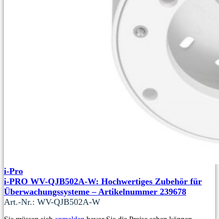
i-Pro
i-PRO WV-QJB502A-W: Hochwertiges Zubehör für
Überwachungssysteme – Artikelnummer 239678
Art.-Nr.: WV-QJB502A-W