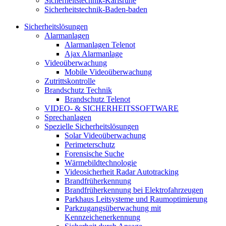
Sicherheitstechnik-Karlsruhe
Sicherheitstechnik-Baden-baden
Sicherheitslösungen
Alarmanlagen
Alarmanlagen Telenot
Ajax Alarmanlage
Videoüberwachung
Mobile Videoüberwachung
Zutrittskontrolle
Brandschutz Technik
Brandschutz Telenot
VIDEO- & SICHERHEITSSOFTWARE
Sprechanlagen
Spezielle Sicherheitslösungen
Solar Videoüberwachung
Perimeterschutz
Forensische Suche
Wärmebildtechnologie
Videosicherheit Radar Autotracking​
Brandfrüherkennung
Brandfrüherkennung bei Elektrofahrzeugen
Parkhaus Leitsysteme und Raumoptimierung
Parkzugangsüberwachung mit
Kennzeichenerkennung