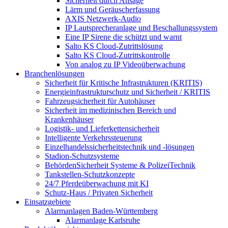
Sicherheit durch Ansage
Lärm und Geräuscherfassung
AXIS Netzwerk-Audio
IP Lautsprecheranlage und Beschallungssystem
Eine IP Sirene die schützt und warnt
Salto KS Cloud-Zutrittslösung
Salto KS Cloud-Zutrittskontrolle
Von analog zu IP Videoüberwachung
Branchenlösungen
Sicherheit für Kritische Infrastrukturen (KRITIS)
Energieinfrastrukturschutz und Sicherheit / KRITIS
Fahrzeugsicherheit für Autohäuser
Sicherheit im medizinischen Bereich und
Krankenhäuser
Logistik- und Lieferkettensicherheit
Intelligente Verkehrssteuerung
Einzelhandelssicherheitstechnik und -lösungen
Stadion-Schutzsysteme
BehördenSicherheit Systeme & PolizeiTechnik
Tankstellen-Schutzkonzepte​
24/7 Pferdeüberwachung mit KI
Schutz-Haus / Privaten Sicherheit
Einsatzgebiete
Alarmanlagen Baden-Württemberg
Alarmanlage Karlsruhe