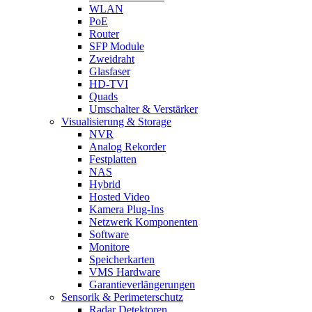
WLAN
PoE
Router
SFP Module
Zweidraht
Glasfaser
HD-TVI
Quads
Umschalter & Verstärker
Visualisierung & Storage
NVR
Analog Rekorder
Festplatten
NAS
Hybrid
Hosted Video
Kamera Plug-Ins
Netzwerk Komponenten
Software
Monitore
Speicherkarten
VMS Hardware
Garantieverlängerungen
Sensorik & Perimeterschutz
Radar Detektoren