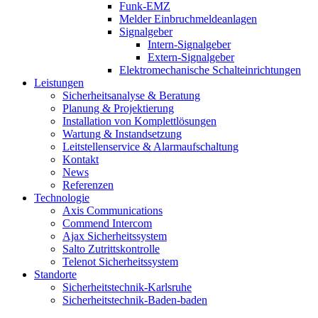
Funk-EMZ
Melder Einbruchmeldeanlagen
Signalgeber
Intern-Signalgeber
Extern-Signalgeber
Elektromechanische Schalteinrichtungen
Leistungen
Sicherheitsanalyse & Beratung
Planung & Projektierung​
Installation von Komplettlösungen
Wartung & Instandsetzung
Leitstellenservice & Alarmaufschaltung
Kontakt
News
Referenzen
Technologie
Axis Communications
Commend Intercom
Ajax Sicherheitssystem​
Salto Zutrittskontrolle
Telenot Sicherheitssystem
Standorte
Sicherheitstechnik-Karlsruhe
Sicherheitstechnik-Baden-baden