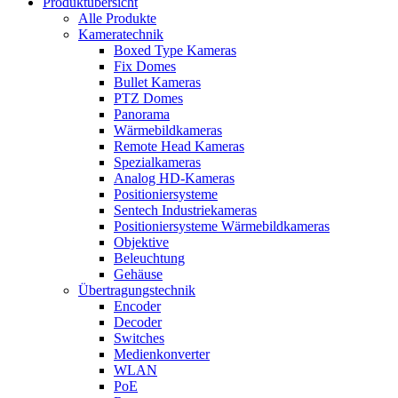
Produktübersicht
Alle Produkte
Kameratechnik
Boxed Type Kameras
Fix Domes
Bullet Kameras
PTZ Domes
Panorama
Wärmebildkameras
Remote Head Kameras
Spezialkameras
Analog HD-Kameras
Positioniersysteme
Sentech Industriekameras
Positioniersysteme Wärmebildkameras
Objektive
Beleuchtung
Gehäuse
Übertragungstechnik
Encoder
Decoder
Switches
Medienkonverter
WLAN
PoE