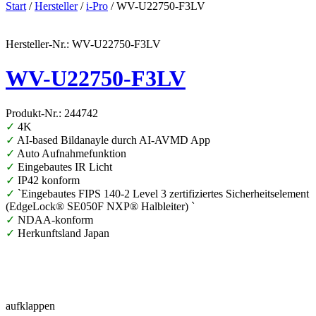
Start
/
Hersteller
/
i-Pro
/ WV-U22750-F3LV
Hersteller-Nr.: WV-U22750-F3LV
WV-U22750-F3LV
Produkt-Nr.: 244742
✓
4K
✓
AI-based Bildanayle durch AI-AVMD App
✓
Auto Aufnahmefunktion
✓
Eingebautes IR Licht
✓
IP42 konform
✓
`Eingebautes FIPS 140-2 Level 3 zertifiziertes Sicherheitselement
(EdgeLock® SE050F NXP® Halbleiter) `
✓
NDAA-konform
✓
Herkunftsland Japan
aufklappen