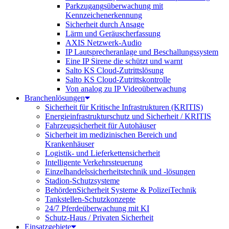
Parkzugangsüberwachung mit
Kennzeichenerkennung
Sicherheit durch Ansage
Lärm und Geräuscherfassung
AXIS Netzwerk-Audio
IP Lautsprecheranlage und Beschallungssystem
Eine IP Sirene die schützt und warnt
Salto KS Cloud-Zutrittslösung
Salto KS Cloud-Zutrittskontrolle
Von analog zu IP Videoüberwachung
Branchenlösungen
Sicherheit für Kritische Infrastrukturen (KRITIS)
Energieinfrastrukturschutz und Sicherheit / KRITIS
Fahrzeugsicherheit für Autohäuser
Sicherheit im medizinischen Bereich und
Krankenhäuser
Logistik- und Lieferkettensicherheit
Intelligente Verkehrssteuerung
Einzelhandelssicherheitstechnik und -lösungen
Stadion-Schutzsysteme
BehördenSicherheit Systeme & PolizeiTechnik
Tankstellen-Schutzkonzepte​
24/7 Pferdeüberwachung mit KI
Schutz-Haus / Privaten Sicherheit
Einsatzgebiete