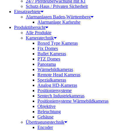
24/7 Pferdeüberwachung mit KI
Schutz-Haus / Privaten Sicherheit
Einsatzgebiete
Alarmanlagen Baden-Württemberg
Alarmanlage Karlsruhe
Produktübersicht
Alle Produkte
Kameratechnik
Boxed Type Kameras
Fix Domes
Bullet Kameras
PTZ Domes
Panorama
Wärmebildkameras
Remote Head Kameras
Spezialkameras
Analog HD-Kameras
Positioniersysteme
Sentech Industriekameras
Positioniersysteme Wärmebildkameras
Objektive
Beleuchtung
Gehäuse
Übertragungstechnik
Encoder