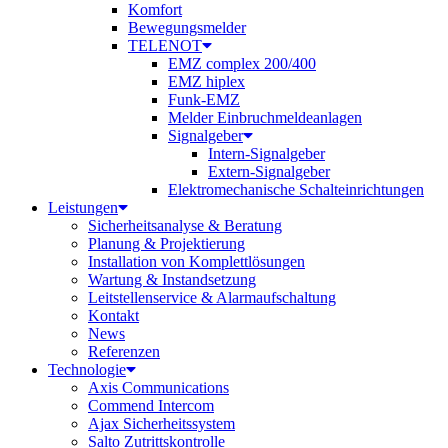
Komfort
Bewegungsmelder
TELENOT
EMZ complex 200/400
EMZ hiplex
Funk-EMZ
Melder Einbruchmeldeanlagen
Signalgeber
Intern-Signalgeber
Extern-Signalgeber
Elektromechanische Schalteinrichtungen
Leistungen
Sicherheitsanalyse & Beratung
Planung & Projektierung​
Installation von Komplettlösungen
Wartung & Instandsetzung
Leitstellenservice & Alarmaufschaltung
Kontakt
News
Referenzen
Technologie
Axis Communications
Commend Intercom
Ajax Sicherheitssystem​
Salto Zutrittskontrolle