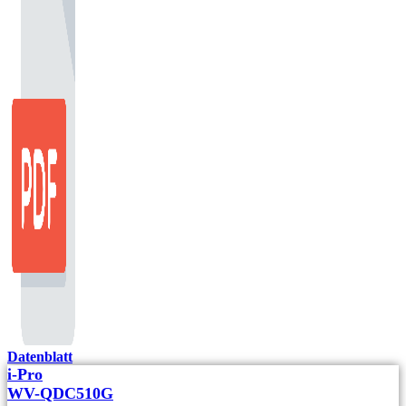
Datenblatt
i-Pro
WV-QDC510G