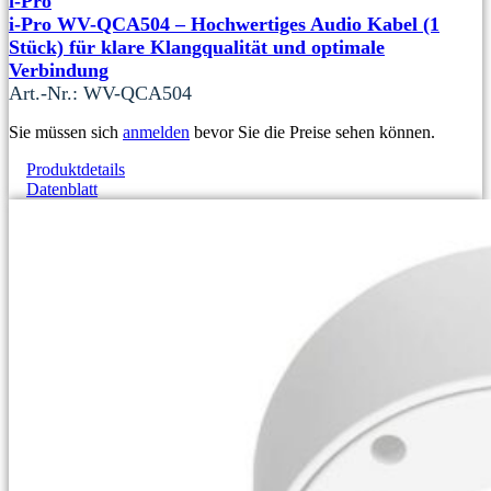
i-Pro
i-Pro WV-QCA504 – Hochwertiges Audio Kabel (1
Stück) für klare Klangqualität und optimale
Verbindung
Art.-Nr.: WV-QCA504
Sie müssen sich
anmelden
bevor Sie die Preise sehen können.
Produktdetails
Datenblatt