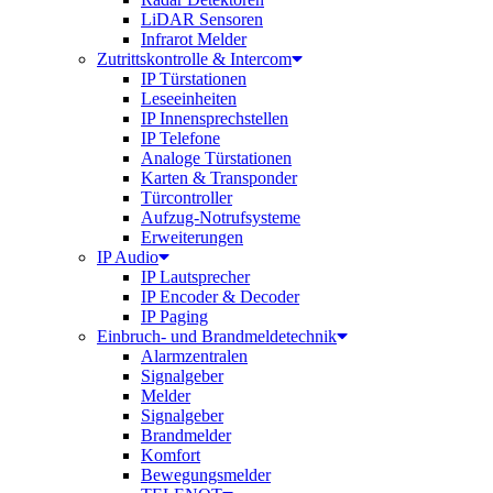
LiDAR Sensoren
Infrarot Melder
Zutrittskontrolle & Intercom
IP Türstationen
Leseeinheiten
IP Innensprechstellen
IP Telefone
Analoge Türstationen
Karten & Transponder
Türcontroller
Aufzug-Notrufsysteme
Erweiterungen
IP Audio
IP Lautsprecher
IP Encoder & Decoder
IP Paging
Einbruch- und Brandmeldetechnik
Alarmzentralen
Signalgeber
Melder
Signalgeber
Brandmelder
Komfort
Bewegungsmelder