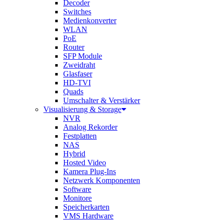
Decoder
Switches
Medienkonverter
WLAN
PoE
Router
SFP Module
Zweidraht
Glasfaser
HD-TVI
Quads
Umschalter & Verstärker
Visualisierung & Storage
NVR
Analog Rekorder
Festplatten
NAS
Hybrid
Hosted Video
Kamera Plug-Ins
Netzwerk Komponenten
Software
Monitore
Speicherkarten
VMS Hardware