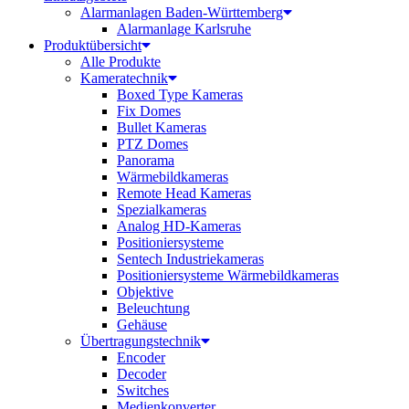
Alarmanlagen Baden-Württemberg
Alarmanlage Karlsruhe
Produktübersicht
Alle Produkte
Kameratechnik
Boxed Type Kameras
Fix Domes
Bullet Kameras
PTZ Domes
Panorama
Wärmebildkameras
Remote Head Kameras
Spezialkameras
Analog HD-Kameras
Positioniersysteme
Sentech Industriekameras
Positioniersysteme Wärmebildkameras
Objektive
Beleuchtung
Gehäuse
Übertragungstechnik
Encoder
Decoder
Switches
Medienkonverter