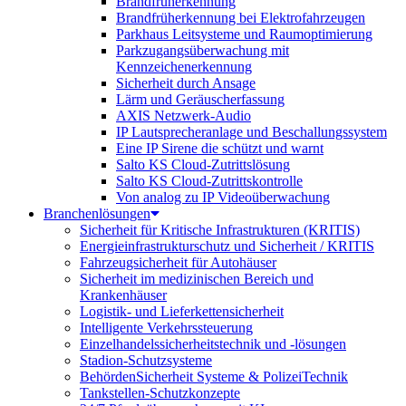
Brandfrüherkennung
Brandfrüherkennung bei Elektrofahrzeugen
Parkhaus Leitsysteme und Raumoptimierung
Parkzugangsüberwachung mit
Kennzeichenerkennung
Sicherheit durch Ansage
Lärm und Geräuscherfassung
AXIS Netzwerk-Audio
IP Lautsprecheranlage und Beschallungssystem
Eine IP Sirene die schützt und warnt
Salto KS Cloud-Zutrittslösung
Salto KS Cloud-Zutrittskontrolle
Von analog zu IP Videoüberwachung
Branchenlösungen
Sicherheit für Kritische Infrastrukturen (KRITIS)
Energieinfrastrukturschutz und Sicherheit / KRITIS
Fahrzeugsicherheit für Autohäuser
Sicherheit im medizinischen Bereich und
Krankenhäuser
Logistik- und Lieferkettensicherheit
Intelligente Verkehrssteuerung
Einzelhandelssicherheitstechnik und -lösungen
Stadion-Schutzsysteme
BehördenSicherheit Systeme & PolizeiTechnik
Tankstellen-Schutzkonzepte​