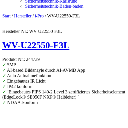
Sicherheitstechnik-Karlsruhe
Sicherheitstechnik-Baden-baden
Start
/
Hersteller
/
i-Pro
/ WV-U22550-F3L
Hersteller-Nr.: WV-U22550-F3L
WV-U22550-F3L
Produkt-Nr.: 244739
✓
5MP
✓
AI-based Bildanayle durch AI-AVMD App
✓
Auto Aufnahmefunktion
✓
Eingebautes IR Licht
✓
IP42 konform
✓
`Eingebautes FIPS 140-2 Level 3 zertifiziertes Sicherheitselement
(EdgeLock® SE050F NXP® Halbleiter) `
✓
NDAA-konform