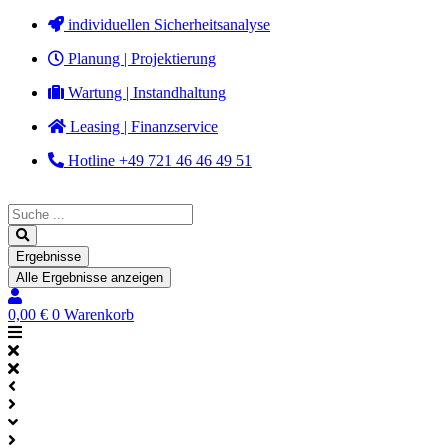
Zum
individuellen Sicherheitsanalyse
Inhalt
Planung | Projektierung
springen
Wartung | Instandhaltung
Leasing | Finanzservice
Hotline +49 721 46 46 49 51
Search
...
Ergebnisse
Alle Ergebnisse anzeigen
0,00
€
0
Warenkorb