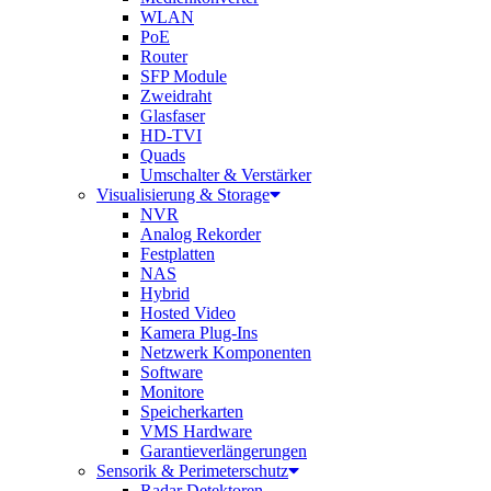
WLAN
PoE
Router
SFP Module
Zweidraht
Glasfaser
HD-TVI
Quads
Umschalter & Verstärker
Visualisierung & Storage
NVR
Analog Rekorder
Festplatten
NAS
Hybrid
Hosted Video
Kamera Plug-Ins
Netzwerk Komponenten
Software
Monitore
Speicherkarten
VMS Hardware
Garantieverlängerungen
Sensorik & Perimeterschutz
Radar Detektoren