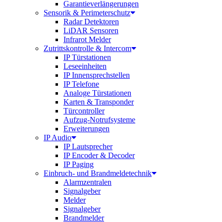
Garantieverlängerungen
Sensorik & Perimeterschutz
Radar Detektoren
LiDAR Sensoren
Infrarot Melder
Zutrittskontrolle & Intercom
IP Türstationen
Leseeinheiten
IP Innensprechstellen
IP Telefone
Analoge Türstationen
Karten & Transponder
Türcontroller
Aufzug-Notrufsysteme
Erweiterungen
IP Audio
IP Lautsprecher
IP Encoder & Decoder
IP Paging
Einbruch- und Brandmeldetechnik
Alarmzentralen
Signalgeber
Melder
Signalgeber
Brandmelder