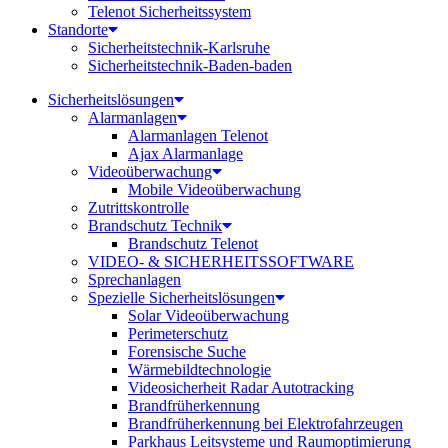
Telenot Sicherheitssystem
Standorte
Sicherheitstechnik-Karlsruhe
Sicherheitstechnik-Baden-baden
Sicherheitslösungen
Alarmanlagen
Alarmanlagen Telenot
Ajax Alarmanlage
Videoüberwachung
Mobile Videoüberwachung
Zutrittskontrolle
Brandschutz Technik
Brandschutz Telenot
VIDEO- & SICHERHEITSSOFTWARE
Sprechanlagen
Spezielle Sicherheitslösungen
Solar Videoüberwachung
Perimeterschutz
Forensische Suche
Wärmebildtechnologie
Videosicherheit Radar Autotracking​
Brandfrüherkennung
Brandfrüherkennung bei Elektrofahrzeugen
Parkhaus Leitsysteme und Raumoptimierung