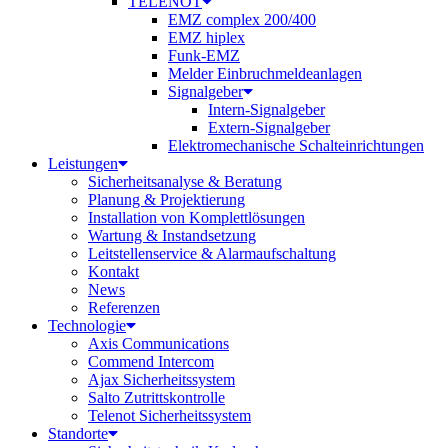
TELENOT
EMZ complex 200/400
EMZ hiplex
Funk-EMZ
Melder Einbruchmeldeanlagen
Signalgeber
Intern-Signalgeber
Extern-Signalgeber
Elektromechanische Schalteinrichtungen
Leistungen
Sicherheitsanalyse & Beratung
Planung & Projektierung​
Installation von Komplettlösungen
Wartung & Instandsetzung
Leitstellenservice & Alarmaufschaltung
Kontakt
News
Referenzen
Technologie
Axis Communications
Commend Intercom
Ajax Sicherheitssystem​
Salto Zutrittskontrolle
Telenot Sicherheitssystem
Standorte