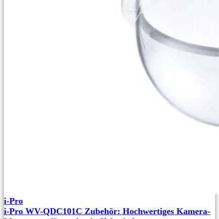
i-Pro
i-Pro WV-QDC101C Zubehör: Hochwertiges Kamera-