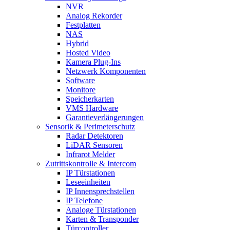
NVR
Analog Rekorder
Festplatten
NAS
Hybrid
Hosted Video
Kamera Plug-Ins
Netzwerk Komponenten
Software
Monitore
Speicherkarten
VMS Hardware
Garantieverlängerungen
Sensorik & Perimeterschutz
Radar Detektoren
LiDAR Sensoren
Infrarot Melder
Zutrittskontrolle & Intercom
IP Türstationen
Leseeinheiten
IP Innensprechstellen
IP Telefone
Analoge Türstationen
Karten & Transponder
Türcontroller