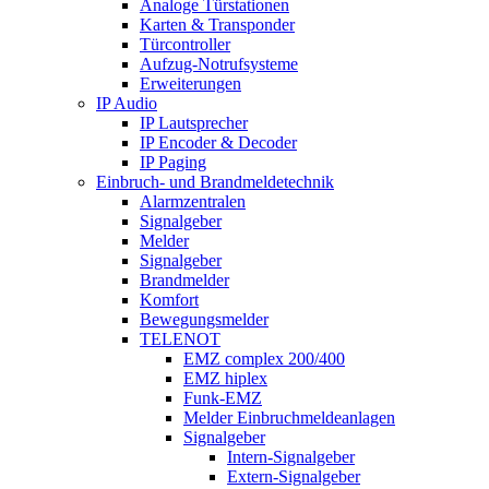
Analoge Türstationen
Karten & Transponder
Türcontroller
Aufzug-Notrufsysteme
Erweiterungen
IP Audio
IP Lautsprecher
IP Encoder & Decoder
IP Paging
Einbruch- und Brandmeldetechnik
Alarmzentralen
Signalgeber
Melder
Signalgeber
Brandmelder
Komfort
Bewegungsmelder
TELENOT
EMZ complex 200/400
EMZ hiplex
Funk-EMZ
Melder Einbruchmeldeanlagen
Signalgeber
Intern-Signalgeber
Extern-Signalgeber