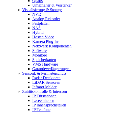
Quads
Umschalter & Verstärker
Visualisierung & Storage
NVR
Analog Rekorder
Festplatten
NAS
Hybrid
Hosted Video
Kamera Plug-Ins
Netzwerk Komponenten
Software
Monitore
Speicherkarten
VMS Hardware
Garantieverlängerungen
Sensorik & Perimeterschutz
Radar Detektoren
LiDAR Sensoren
Infrarot Melder
Zutrittskontrolle & Intercom
IP Türstationen
Leseeinheiten
IP Innensprechstellen
IP Telefone