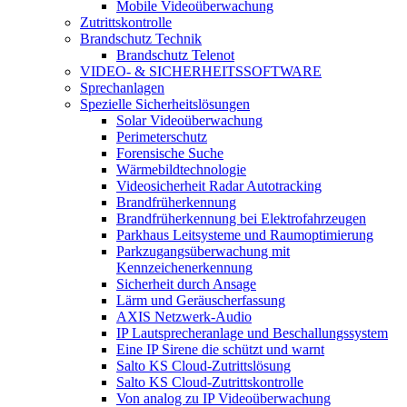
Mobile Videoüberwachung
Zutrittskontrolle
Brandschutz Technik
Brandschutz Telenot
VIDEO- & SICHERHEITSSOFTWARE
Sprechanlagen
Spezielle Sicherheitslösungen
Solar Videoüberwachung
Perimeterschutz
Forensische Suche
Wärmebildtechnologie
Videosicherheit Radar Autotracking​
Brandfrüherkennung
Brandfrüherkennung bei Elektrofahrzeugen
Parkhaus Leitsysteme und Raumoptimierung
Parkzugangsüberwachung mit
Kennzeichenerkennung
Sicherheit durch Ansage
Lärm und Geräuscherfassung
AXIS Netzwerk-Audio
IP Lautsprecheranlage und Beschallungssystem
Eine IP Sirene die schützt und warnt
Salto KS Cloud-Zutrittslösung
Salto KS Cloud-Zutrittskontrolle
Von analog zu IP Videoüberwachung