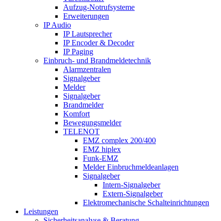
Aufzug-Notrufsysteme
Erweiterungen
IP Audio
IP Lautsprecher
IP Encoder & Decoder
IP Paging
Einbruch- und Brandmeldetechnik
Alarmzentralen
Signalgeber
Melder
Signalgeber
Brandmelder
Komfort
Bewegungsmelder
TELENOT
EMZ complex 200/400
EMZ hiplex
Funk-EMZ
Melder Einbruchmeldeanlagen
Signalgeber
Intern-Signalgeber
Extern-Signalgeber
Elektromechanische Schalteinrichtungen
Leistungen
Sicherheitsanalyse & Beratung