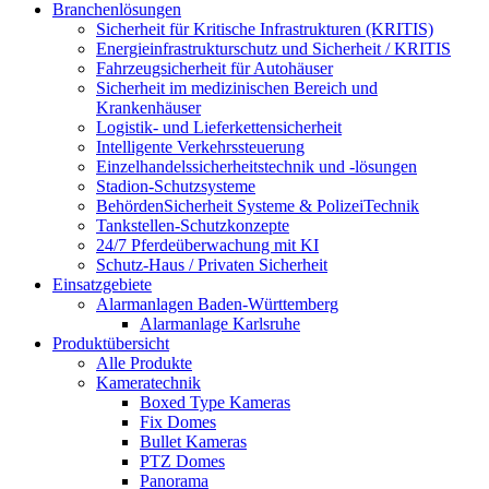
Branchenlösungen
Sicherheit für Kritische Infrastrukturen (KRITIS)
Energieinfrastrukturschutz und Sicherheit / KRITIS
Fahrzeugsicherheit für Autohäuser
Sicherheit im medizinischen Bereich und
Krankenhäuser
Logistik- und Lieferkettensicherheit
Intelligente Verkehrssteuerung
Einzelhandelssicherheitstechnik und -lösungen
Stadion-Schutzsysteme
BehördenSicherheit Systeme & PolizeiTechnik
Tankstellen-Schutzkonzepte​
24/7 Pferdeüberwachung mit KI
Schutz-Haus / Privaten Sicherheit
Einsatzgebiete
Alarmanlagen Baden-Württemberg
Alarmanlage Karlsruhe
Produktübersicht
Alle Produkte
Kameratechnik
Boxed Type Kameras
Fix Domes
Bullet Kameras
PTZ Domes
Panorama