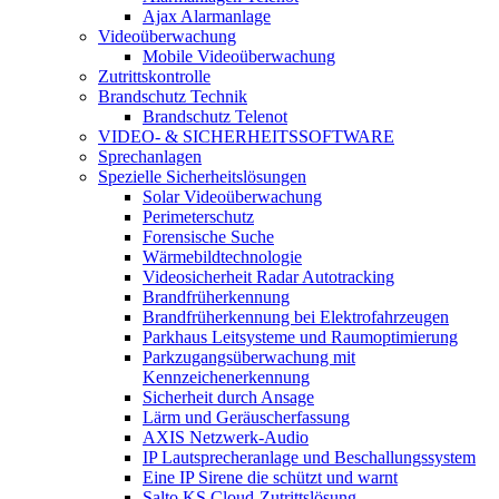
Ajax Alarmanlage
Videoüberwachung
Mobile Videoüberwachung
Zutrittskontrolle
Brandschutz Technik
Brandschutz Telenot
VIDEO- & SICHERHEITSSOFTWARE
Sprechanlagen
Spezielle Sicherheitslösungen
Solar Videoüberwachung
Perimeterschutz
Forensische Suche
Wärmebildtechnologie
Videosicherheit Radar Autotracking​
Brandfrüherkennung
Brandfrüherkennung bei Elektrofahrzeugen
Parkhaus Leitsysteme und Raumoptimierung
Parkzugangsüberwachung mit
Kennzeichenerkennung
Sicherheit durch Ansage
Lärm und Geräuscherfassung
AXIS Netzwerk-Audio
IP Lautsprecheranlage und Beschallungssystem
Eine IP Sirene die schützt und warnt
Salto KS Cloud-Zutrittslösung