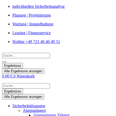
Zum
individuellen Sicherheitsanalyse
Inhalt
Planung | Projektierung
springen
Wartung | Instandhaltung
Leasing | Finanzservice
Hotline +49 721 46 46 49 51
Search
...
Ergebnisse
Alle Ergebnisse anzeigen
0,00
€
0
Warenkorb
Search
...
Ergebnisse
Alle Ergebnisse anzeigen
Sicherheitslösungen
Alarmanlagen
Alarmanlagen Telenot