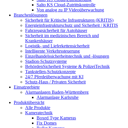
Salto KS Cloud-Zutrittskontrolle
Von analog zu IP Videoüberwachung
Branchenlösungen
Sicherheit für Kritische Infrastrukturen (KRITIS)
Energieinfrastrukturschutz und Sicherheit / KRITIS
Fahrzeugsicherheit für Autohäuser
Sicherheit im medizinischen Bereich und
Krankenhäuser
Logistik- und Lieferkettensicherheit
Intelligente Verkehrssteuerung
Einzelhandelssicherheitstechnik und -lösungen
Stadion-Schutzsysteme
BehördenSicherheit Systeme & PolizeiTechnik
Tankstellen-Schutzkonzepte​
24/7 Pferdeüberwachung mit KI
Schutz-Haus / Privaten Sicherheit
Einsatzgebiete
Alarmanlagen Baden-Württemberg
Alarmanlage Karlsruhe
Produktübersicht
Alle Produkte
Kameratechnik
Boxed Type Kameras
Fix Domes