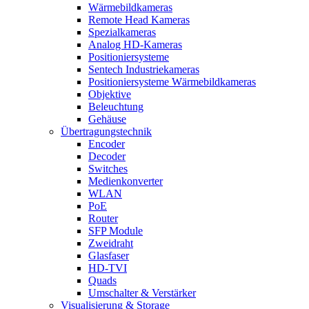
Wärmebildkameras
Remote Head Kameras
Spezialkameras
Analog HD-Kameras
Positioniersysteme
Sentech Industriekameras
Positioniersysteme Wärmebildkameras
Objektive
Beleuchtung
Gehäuse
Übertragungstechnik
Encoder
Decoder
Switches
Medienkonverter
WLAN
PoE
Router
SFP Module
Zweidraht
Glasfaser
HD-TVI
Quads
Umschalter & Verstärker
Visualisierung & Storage