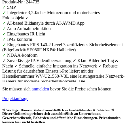
Produkt-Nr.: 244735
✓
5MP
✓
Integrierter 3,2-facher Motorzoom und motorisiertes
Fokusobjektiv
✓
AI-based Bildanayle durch AI-AVMD App
✓
Auto Aufnahmefunktion
✓
Eingebautes IR Licht
✓
IP42 konform
✓
Eingebautes FIPS 140-2 Level 3 zertifiziertes Sicherheitselement
(EdgeLock® SE050F NXP® Halbleiter)
✓
NDAA-konform
✓ Zuverlässige IP-Videoüberwachung ✓ Klare Bilder bei Tag &
Nacht ✓ Schnelle, einfache Integration ins Netzwerk ✓ Robuste
Lösung für dauerhaften Einsatz i-Pro liefert mit der
Herstellernummer WV-U21550-V3L eine leistungsstarke Netzwerk-
Kamera für moderne Sicherheitskonzepte. Die
Überwachungskamera unterstützt eine effiziente Videoüberwachung
Sie müssen sich
anmelden
bevor Sie die Preise sehen können.
in Unternehmen, öffentlichen Bereichen und anspruchsvollen
Objektumgebungen – ideal für Eingänge, Parkflächen oder Lager.
Projektanfrage
Profitieren Sie von hoher Betriebssicherheit, überzeugender
Bildqualität und einer unkomplizierten Einbindung in bestehende
🚨 Wichtiger Hinweis: Verkauf ausschließlich an Geschäftskunden & Behörden! 🚨
Systeme. Alleinstellungsmerkmal: professioneller i-Pro
Dieser Onlineshop richtet sich
ausschließlich
an Unternehmen,
Qualitätsstandard für verlässliche, shop-optimierte
Gewerbetreibende, Behörden und öffentliche Einrichtungen.
Privatkunden
Sicherheitslösungen.
können hier nicht bestellen.