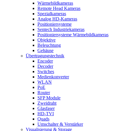
Wärmebildkameras
Remote Head Kameras
Spezialkameras
Analog HD-Kameras
Positioniersysteme
Sentech Industriekameras
Positioniersysteme Wärmebildkameras
Objektive
Beleuchtung
Gehäuse
Übertragungstechnik
Encoder
Decoder
Switches
Medienkonverter
WLAN
PoE
Router
SFP Module
Zweidraht
Glasfaser
HD-TVI
Quads
Umschalter & Verstärker
Visualisierung & Storage