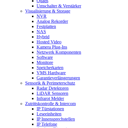
Quads
Umschalter & Verstärker
Visualisierung & Storage
NVR
Analog Rekorder
Festplatten
NAS
Hybrid
Hosted Video
Kamera Plug-Ins
Netzwerk Komponenten
Software
Monitore
Speicherkarten
VMS Hardware
Garantieverlängerungen
Sensorik & Perimeterschutz
Radar Detektoren
LiDAR Sensoren
Infrarot Melder
Zutrittskontrolle & Intercom
IP Türstationen
Leseeinheiten
IP Innensprechstellen
IP Telefone