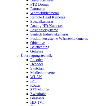
Bullet Kameras
PTZ Domes
Panorama
Wärmebildkameras
Remote Head Kameras
Spezialkameras
Analog HD-Kameras
Positioniersysteme
Sentech Industriekameras
Positioniersysteme Wärmebildkameras
Objektive
Beleuchtung
Gehäuse
Übertragungstechnik
Encoder
Decoder
Switches
Medienkonverter
WLAN
PoE
Router
SFP Module
Zweidraht
Glasfaser
HD-TVI