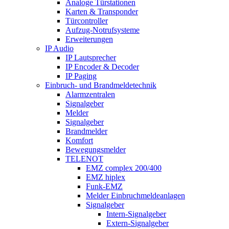
Analoge Türstationen
Karten & Transponder
Türcontroller
Aufzug-Notrufsysteme
Erweiterungen
IP Audio
IP Lautsprecher
IP Encoder & Decoder
IP Paging
Einbruch- und Brandmeldetechnik
Alarmzentralen
Signalgeber
Melder
Signalgeber
Brandmelder
Komfort
Bewegungsmelder
TELENOT
EMZ complex 200/400
EMZ hiplex
Funk-EMZ
Melder Einbruchmeldeanlagen
Signalgeber
Intern-Signalgeber
Extern-Signalgeber