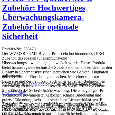
Zubehör: Hochwertiges
Überwachungskamera-
Zubehör für optimale
Sicherheit
Produkt-Nr.: 238423
Der WV-QSR507M1-B von i-Pro ist ein hochmodernes i-PRO
Zubehör, das speziell für anspruchsvolle
Überwachungsanwendungen entwickelt wurde. Dieses Produkt
bietet herausragende technische Spezifikationen, die es ideal für den
Einsatz in sicherheitskritischen Bereichen wie Banken, Flughäfen
aufklappen
und öffentlichen Einrichtungen machen. Mit seiner robusten
Bauweise und der Fähigkeit, auch unter extremen Bedingungen
Sie müssen sich
anmelden
bevor Sie die Preise sehen können.
zuverlässig zu funktionieren, setzt der WV-QSR507M1-B neue
Maßstäbe in der Sicherheitsüberwachung. Die einzigartige i-Pro
Projektanfrage
Technologie gewährleistet gestochen scharfe Bildqualität und
präzise Erkennung, selbst bei schlechten Lichtverhältnissen. Ein
🚨 Wichtiger Hinweis: Verkauf ausschließlich an Geschäftskunden & Behörden! 🚨
Alleinstellungsmerkmal ist die einfache Integration in bestehende
Dieser Onlineshop richtet sich
ausschließlich
an Unternehmen,
Überwachungssysteme, was Zeit und Kosten spart. Der WV-
Gewerbetreibende, Behörden und öffentliche Einrichtungen.
Privatkunden
QSR507M1-B bietet nicht nur höchste Sicherheit, sondern auch
können hier nicht bestellen.