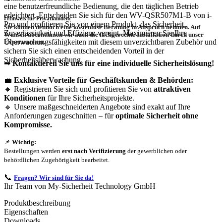
eine benutzerfreundliche Bedienung, die den täglichen Betrieb
erleichtert. Entscheiden Sie sich für den WV-QSR507M1-B von i-
❗
Hinweis für Privatkunden:
Pro und profitieren Sie von einem Produkt, das Sicherheit,
Sie können dennoch eine
kostenlose Beratung
in Anspruch nehmen. Auf
Zuverlässigkeit und Effizienz vereint. Maximieren Sie Ihre
Wunsch übernehmen wir auch die
fachgerechte Installation
durch unser
Überwachungsfähigkeiten mit diesem unverzichtbaren Zubehör und
Expertenteam.
sichern Sie sich einen entscheidenden Vorteil in der
Sicherheitsüberwachung.
➡
Kontaktieren Sie uns für eine individuelle Sicherheitslösung!
💼
Exklusive Vorteile für Geschäftskunden & Behörden:
🔹 Registrieren Sie sich und profitieren Sie von
attraktiven
Konditionen
für Ihre Sicherheitsprojekte.
🔹 Unsere maßgeschneiderten Angebote sind exakt auf Ihre
Anforderungen zugeschnitten – für
optimale Sicherheit ohne
Kompromisse.
📌
Wichtig:
Bestellungen werden
erst nach Verifizierung
der gewerblichen oder
behördlichen Zugehörigkeit bearbeitet.
📞
Fragen? Wir sind für Sie da!
Ihr Team von My-Sicherheit Technology GmbH
Produktbeschreibung
Eigenschaften
Downloads