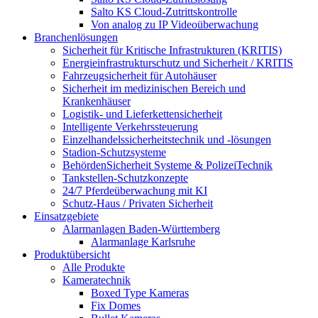
Salto KS Cloud-Zutrittskontrolle
Von analog zu IP Videoüberwachung
Branchenlösungen
Sicherheit für Kritische Infrastrukturen (KRITIS)
Energieinfrastrukturschutz und Sicherheit / KRITIS
Fahrzeugsicherheit für Autohäuser
Sicherheit im medizinischen Bereich und
Krankenhäuser
Logistik- und Lieferkettensicherheit
Intelligente Verkehrssteuerung
Einzelhandelssicherheitstechnik und -lösungen
Stadion-Schutzsysteme
BehördenSicherheit Systeme & PolizeiTechnik
Tankstellen-Schutzkonzepte​
24/7 Pferdeüberwachung mit KI
Schutz-Haus / Privaten Sicherheit
Einsatzgebiete
Alarmanlagen Baden-Württemberg
Alarmanlage Karlsruhe
Produktübersicht
Alle Produkte
Kameratechnik
Boxed Type Kameras
Fix Domes