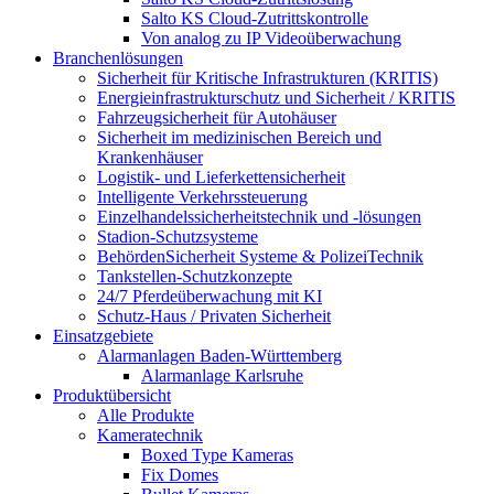
Salto KS Cloud-Zutrittskontrolle
Von analog zu IP Videoüberwachung
Branchenlösungen
Sicherheit für Kritische Infrastrukturen (KRITIS)
Energieinfrastrukturschutz und Sicherheit / KRITIS
Fahrzeugsicherheit für Autohäuser
Sicherheit im medizinischen Bereich und
Krankenhäuser
Logistik- und Lieferkettensicherheit
Intelligente Verkehrssteuerung
Einzelhandelssicherheitstechnik und -lösungen
Stadion-Schutzsysteme
BehördenSicherheit Systeme & PolizeiTechnik
Tankstellen-Schutzkonzepte​
24/7 Pferdeüberwachung mit KI
Schutz-Haus / Privaten Sicherheit
Einsatzgebiete
Alarmanlagen Baden-Württemberg
Alarmanlage Karlsruhe
Produktübersicht
Alle Produkte
Kameratechnik
Boxed Type Kameras
Fix Domes