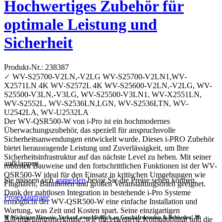
Hochwertiges Zubehör für
optimale Leistung und
Sicherheit
Produkt-Nr.: 238387
✓
WV-S25700-V2LN,-V2LG WV-S25700-V2LN1,WV-
X2571LN 4K WV-S2572L 4K WV-S25600-V2LN,-V2LG, WV-
S25500-V3LN,-V3LG, WV-S25500-V3LN1, WV-X2551LN,
WV-S2552L, WV-S2536LN,LGN, WV-S2536LTN, WV-
U2542LA, WV-U2532LA
Der WV-QSR500-W von i-Pro ist ein hochmodernes
Überwachungszubehör, das speziell für anspruchsvolle
Sicherheitsanwendungen entwickelt wurde. Dieses i-PRO Zubehör
bietet herausragende Leistung und Zuverlässigkeit, um Ihre
Sicherheitsinfrastruktur auf das nächste Level zu heben. Mit seiner
aufklappen
robusten Bauweise und den fortschrittlichen Funktionen ist der WV-
QSR500-W ideal für den Einsatz in kritischen Umgebungen wie
Sie müssen sich
anmelden
bevor Sie die Preise sehen können.
Flughäfen, Bahnhöfen und großen Veranstaltungsorten geeignet.
Dank der nahtlosen Integration in bestehende i-Pro Systeme
Projektanfrage
ermöglicht der WV-QSR500-W eine einfache Installation und
Wartung, was Zeit und Kosten spart. Seine einzigartigen
🚨 Wichtiger Hinweis: Verkauf ausschließlich an Geschäftskunden & Behörden! 🚨
Alleinstellungsmerkmale, wie die erweiterte Kompatibilität und die