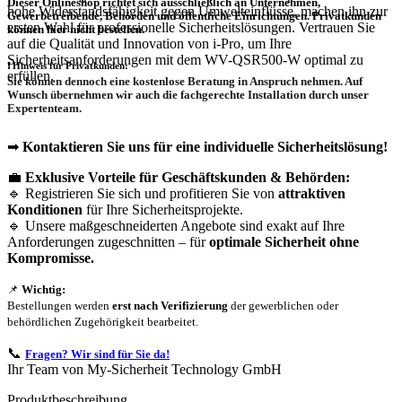
Dieser Onlineshop richtet sich
ausschließlich
an Unternehmen,
hohe Widerstandsfähigkeit gegen Umwelteinflüsse, machen ihn zur
Gewerbetreibende, Behörden und öffentliche Einrichtungen.
Privatkunden
ersten Wahl für professionelle Sicherheitslösungen. Vertrauen Sie
können hier nicht bestellen.
auf die Qualität und Innovation von i-Pro, um Ihre
Sicherheitsanforderungen mit dem WV-QSR500-W optimal zu
❗
Hinweis für Privatkunden:
erfüllen.
Sie können dennoch eine
kostenlose Beratung
in Anspruch nehmen. Auf
Wunsch übernehmen wir auch die
fachgerechte Installation
durch unser
Expertenteam.
➡
Kontaktieren Sie uns für eine individuelle Sicherheitslösung!
💼
Exklusive Vorteile für Geschäftskunden & Behörden:
🔹 Registrieren Sie sich und profitieren Sie von
attraktiven
Konditionen
für Ihre Sicherheitsprojekte.
🔹 Unsere maßgeschneiderten Angebote sind exakt auf Ihre
Anforderungen zugeschnitten – für
optimale Sicherheit ohne
Kompromisse.
📌
Wichtig:
Bestellungen werden
erst nach Verifizierung
der gewerblichen oder
behördlichen Zugehörigkeit bearbeitet.
📞
Fragen? Wir sind für Sie da!
Ihr Team von My-Sicherheit Technology GmbH
Produktbeschreibung