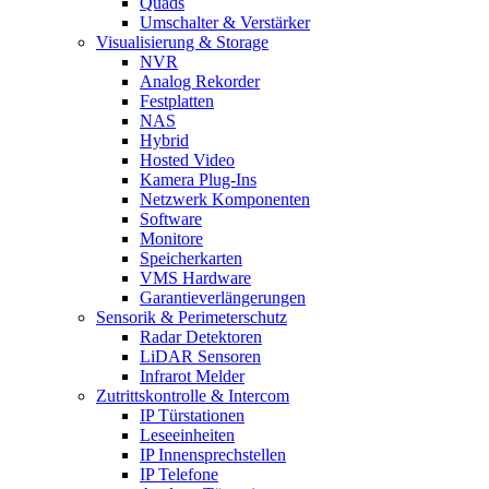
Quads
Umschalter & Verstärker
Visualisierung & Storage
NVR
Analog Rekorder
Festplatten
NAS
Hybrid
Hosted Video
Kamera Plug-Ins
Netzwerk Komponenten
Software
Monitore
Speicherkarten
VMS Hardware
Garantieverlängerungen
Sensorik & Perimeterschutz
Radar Detektoren
LiDAR Sensoren
Infrarot Melder
Zutrittskontrolle & Intercom
IP Türstationen
Leseeinheiten
IP Innensprechstellen
IP Telefone