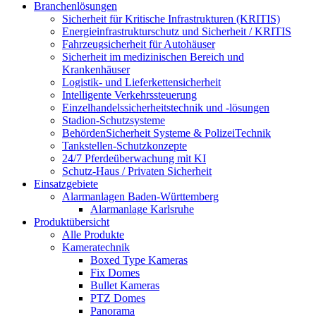
Branchenlösungen
Sicherheit für Kritische Infrastrukturen (KRITIS)
Energieinfrastrukturschutz und Sicherheit / KRITIS
Fahrzeugsicherheit für Autohäuser
Sicherheit im medizinischen Bereich und
Krankenhäuser
Logistik- und Lieferkettensicherheit
Intelligente Verkehrssteuerung
Einzelhandelssicherheitstechnik und -lösungen
Stadion-Schutzsysteme
BehördenSicherheit Systeme & PolizeiTechnik
Tankstellen-Schutzkonzepte​
24/7 Pferdeüberwachung mit KI
Schutz-Haus / Privaten Sicherheit
Einsatzgebiete
Alarmanlagen Baden-Württemberg
Alarmanlage Karlsruhe
Produktübersicht
Alle Produkte
Kameratechnik
Boxed Type Kameras
Fix Domes
Bullet Kameras
PTZ Domes
Panorama