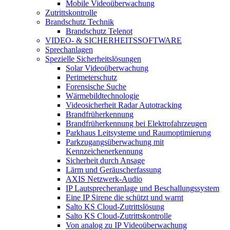
Mobile Videoüberwachung
Zutrittskontrolle
Brandschutz Technik
Brandschutz Telenot
VIDEO- & SICHERHEITSSOFTWARE
Sprechanlagen
Spezielle Sicherheitslösungen
Solar Videoüberwachung
Perimeterschutz
Forensische Suche
Wärmebildtechnologie
Videosicherheit Radar Autotracking​
Brandfrüherkennung
Brandfrüherkennung bei Elektrofahrzeugen
Parkhaus Leitsysteme und Raumoptimierung
Parkzugangsüberwachung mit
Kennzeichenerkennung
Sicherheit durch Ansage
Lärm und Geräuscherfassung
AXIS Netzwerk-Audio
IP Lautsprecheranlage und Beschallungssystem
Eine IP Sirene die schützt und warnt
Salto KS Cloud-Zutrittslösung
Salto KS Cloud-Zutrittskontrolle
Von analog zu IP Videoüberwachung