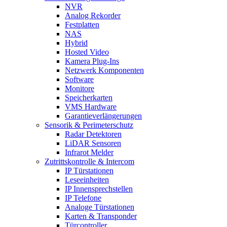
NVR
Analog Rekorder
Festplatten
NAS
Hybrid
Hosted Video
Kamera Plug-Ins
Netzwerk Komponenten
Software
Monitore
Speicherkarten
VMS Hardware
Garantieverlängerungen
Sensorik & Perimeterschutz
Radar Detektoren
LiDAR Sensoren
Infrarot Melder
Zutrittskontrolle & Intercom
IP Türstationen
Leseeinheiten
IP Innensprechstellen
IP Telefone
Analoge Türstationen
Karten & Transponder
Türcontroller