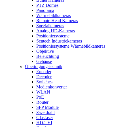
Bullet Kameras
PTZ Domes
Panorama
Wärmebildkameras
Remote Head Kameras
Spezialkameras
Analog HD-Kameras
Positioniersysteme
Sentech Industriekameras
Positioniersysteme Wärmebildkameras
Objektive
Beleuchtung
Gehäuse
Übertragungstechnik
Encoder
Decoder
Switches
Medienkonverter
WLAN
PoE
Router
SFP Module
Zweidraht
Glasfaser
HD-TVI