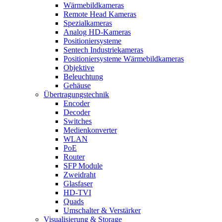
Wärmebildkameras
Remote Head Kameras
Spezialkameras
Analog HD-Kameras
Positioniersysteme
Sentech Industriekameras
Positioniersysteme Wärmebildkameras
Objektive
Beleuchtung
Gehäuse
Übertragungstechnik
Encoder
Decoder
Switches
Medienkonverter
WLAN
PoE
Router
SFP Module
Zweidraht
Glasfaser
HD-TVI
Quads
Umschalter & Verstärker
Visualisierung & Storage