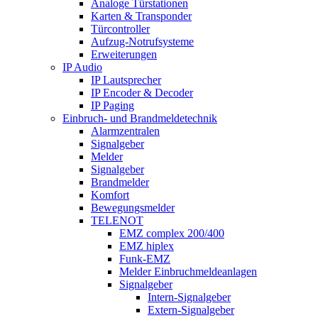
Analoge Türstationen
Karten & Transponder
Türcontroller
Aufzug-Notrufsysteme
Erweiterungen
IP Audio
IP Lautsprecher
IP Encoder & Decoder
IP Paging
Einbruch- und Brandmeldetechnik
Alarmzentralen
Signalgeber
Melder
Signalgeber
Brandmelder
Komfort
Bewegungsmelder
TELENOT
EMZ complex 200/400
EMZ hiplex
Funk-EMZ
Melder Einbruchmeldeanlagen
Signalgeber
Intern-Signalgeber
Extern-Signalgeber