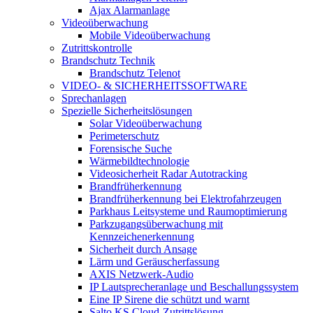
Ajax Alarmanlage
Videoüberwachung
Mobile Videoüberwachung
Zutrittskontrolle
Brandschutz Technik
Brandschutz Telenot
VIDEO- & SICHERHEITSSOFTWARE
Sprechanlagen
Spezielle Sicherheitslösungen
Solar Videoüberwachung
Perimeterschutz
Forensische Suche
Wärmebildtechnologie
Videosicherheit Radar Autotracking​
Brandfrüherkennung
Brandfrüherkennung bei Elektrofahrzeugen
Parkhaus Leitsysteme und Raumoptimierung
Parkzugangsüberwachung mit
Kennzeichenerkennung
Sicherheit durch Ansage
Lärm und Geräuscherfassung
AXIS Netzwerk-Audio
IP Lautsprecheranlage und Beschallungssystem
Eine IP Sirene die schützt und warnt
Salto KS Cloud-Zutrittslösung