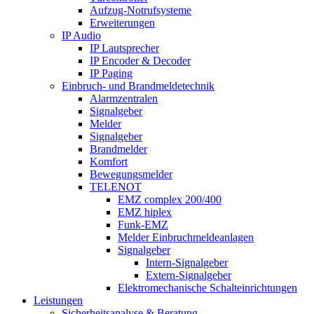
Aufzug-Notrufsysteme
Erweiterungen
IP Audio
IP Lautsprecher
IP Encoder & Decoder
IP Paging
Einbruch- und Brandmeldetechnik
Alarmzentralen
Signalgeber
Melder
Signalgeber
Brandmelder
Komfort
Bewegungsmelder
TELENOT
EMZ complex 200/400
EMZ hiplex
Funk-EMZ
Melder Einbruchmeldeanlagen
Signalgeber
Intern-Signalgeber
Extern-Signalgeber
Elektromechanische Schalteinrichtungen
Leistungen
Sicherheitsanalyse & Beratung