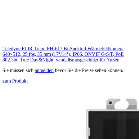
Teledyne FLIR Triton FH-617 Bi-Spektral-Wärmebildkamera
640×512, 25 fps, 35 mm (17°/14°), IP66, ONVIF G/S/T, PoE
802.3bt, True Day&Night, vandalismusgeschützt für Außen
Sie müssen sich
anmelden
bevor Sie die Preise sehen können.
zum Produkt