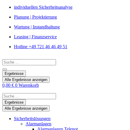
Zum
individuellen Sicherheitsanalyse
Inhalt
Planung | Projektierung
springen
Wartung | Instandhaltung
Leasing | Finanzservice
Hotline +49 721 46 46 49 51
Search
...
Ergebnisse
Alle Ergebnisse anzeigen
0,00
€
0
Warenkorb
Search
...
Ergebnisse
Alle Ergebnisse anzeigen
Sicherheitslösungen
Alarmanlagen
Alarmanlagen Telenot