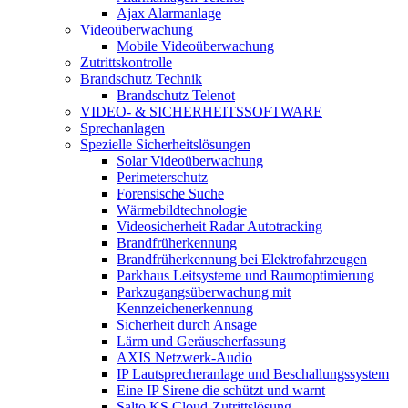
Ajax Alarmanlage
Videoüberwachung
Mobile Videoüberwachung
Zutrittskontrolle
Brandschutz Technik
Brandschutz Telenot
VIDEO- & SICHERHEITSSOFTWARE
Sprechanlagen
Spezielle Sicherheitslösungen
Solar Videoüberwachung
Perimeterschutz
Forensische Suche
Wärmebildtechnologie
Videosicherheit Radar Autotracking​
Brandfrüherkennung
Brandfrüherkennung bei Elektrofahrzeugen
Parkhaus Leitsysteme und Raumoptimierung
Parkzugangsüberwachung mit
Kennzeichenerkennung
Sicherheit durch Ansage
Lärm und Geräuscherfassung
AXIS Netzwerk-Audio
IP Lautsprecheranlage und Beschallungssystem
Eine IP Sirene die schützt und warnt
Salto KS Cloud-Zutrittslösung