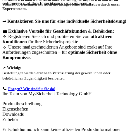
optimieren und Ihre Investition zu maximieren.
Wunsch übernehmen wir auch die
fachgerechte Installation
durch unser
Expertenteam.
➡
Kontaktieren Sie uns für eine individuelle Sicherheitslösung!
💼
Exklusive Vorteile für Geschäftskunden & Behörden:
🔹 Registrieren Sie sich und profitieren Sie von
attraktiven
Konditionen
für Ihre Sicherheitsprojekte.
🔹 Unsere maßgeschneiderten Angebote sind exakt auf Ihre
Anforderungen zugeschnitten – für
optimale Sicherheit ohne
Kompromisse.
📌
Wichtig:
Bestellungen werden
erst nach Verifizierung
der gewerblichen oder
behördlichen Zugehörigkeit bearbeitet.
📞
Fragen? Wir sind für Sie da!
Ihr Team von My-Sicherheit Technology GmbH
Produktbeschreibung
Eigenschaften
Downloads
Zubehör
Entschuldigung, ich kann keine offiziellen Produktinformationen