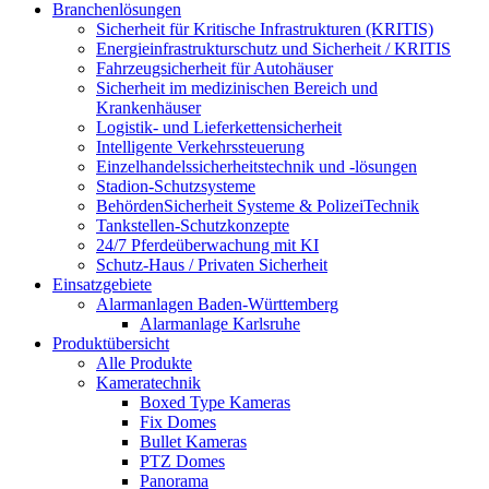
Branchenlösungen
Sicherheit für Kritische Infrastrukturen (KRITIS)
Energieinfrastrukturschutz und Sicherheit / KRITIS
Fahrzeugsicherheit für Autohäuser
Sicherheit im medizinischen Bereich und
Krankenhäuser
Logistik- und Lieferkettensicherheit
Intelligente Verkehrssteuerung
Einzelhandelssicherheitstechnik und -lösungen
Stadion-Schutzsysteme
BehördenSicherheit Systeme & PolizeiTechnik
Tankstellen-Schutzkonzepte​
24/7 Pferdeüberwachung mit KI
Schutz-Haus / Privaten Sicherheit
Einsatzgebiete
Alarmanlagen Baden-Württemberg
Alarmanlage Karlsruhe
Produktübersicht
Alle Produkte
Kameratechnik
Boxed Type Kameras
Fix Domes
Bullet Kameras
PTZ Domes
Panorama