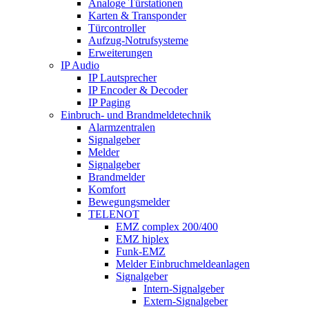
Analoge Türstationen
Karten & Transponder
Türcontroller
Aufzug-Notrufsysteme
Erweiterungen
IP Audio
IP Lautsprecher
IP Encoder & Decoder
IP Paging
Einbruch- und Brandmeldetechnik
Alarmzentralen
Signalgeber
Melder
Signalgeber
Brandmelder
Komfort
Bewegungsmelder
TELENOT
EMZ complex 200/400
EMZ hiplex
Funk-EMZ
Melder Einbruchmeldeanlagen
Signalgeber
Intern-Signalgeber
Extern-Signalgeber