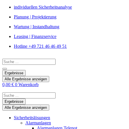
Zum
individuellen Sicherheitsanalyse
Inhalt
Planung | Projektierung
springen
Wartung | Instandhaltung
Leasing | Finanzservice
Hotline +49 721 46 46 49 51
Search
...
Ergebnisse
Alle Ergebnisse anzeigen
0,00
€
0
Warenkorb
Search
...
Ergebnisse
Alle Ergebnisse anzeigen
Sicherheitslösungen
Alarmanlagen
Alarmanlagen Telenot