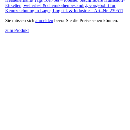
Herstellername Tags 10er-Set – robuste, beschriftbare Kunststoff-
Etiketten, wetterfest & chemikalienbeständig, vorgebohrt für
Kennzeichnung in Lager, Logistik & Industrie – Art.-Nr. 239511
Sie müssen sich
anmelden
bevor Sie die Preise sehen können.
zum Produkt