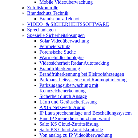
Mobile Videoüberwachung
Zutrittskontrolle
Brandschutz Technik
Brandschutz Telenot
VIDEO- & SICHERHEITSSOFTWARE
Sprechanlagen
Spezielle Sicherheitslösungen
Solar Videoüberwachung
Perimeterschutz
Forensische Suche
Wärmebildtechnologie
Videosicherheit Radar Autotracking​
Brandfrüherkennung
Brandfrüherkennung bei Elektrofahrzeugen
Parkhaus Leitsysteme und Raumoptimierung
Parkzugangsüberwachung mit
Kennzeichenerkennung
Sicherheit durch Ansage
Lärm und Geräuscherfassung
AXIS Netzwerk-Audio
IP Lautsprecheranlage und Beschallungssystem
Eine IP Sirene die schützt und warnt
Salto KS Cloud-Zutrittslösung
Salto KS Cloud-Zutrittskontrolle
Von analog zu IP Videoüberwachung