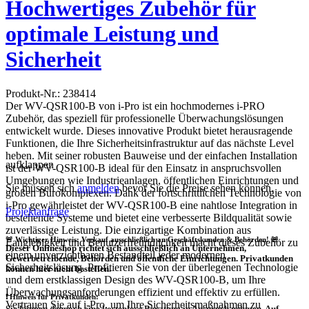
Hochwertiges Zubehör für
optimale Leistung und
Sicherheit
Produkt-Nr.: 238414
Der WV-QSR100-B von i-Pro ist ein hochmodernes i-PRO
Zubehör, das speziell für professionelle Überwachungslösungen
entwickelt wurde. Dieses innovative Produkt bietet herausragende
Funktionen, die Ihre Sicherheitsinfrastruktur auf das nächste Level
heben. Mit seiner robusten Bauweise und der einfachen Installation
aufklappen
ist der WV-QSR100-B ideal für den Einsatz in anspruchsvollen
Umgebungen wie Industrieanlagen, öffentlichen Einrichtungen und
Sie müssen sich
anmelden
bevor Sie die Preise sehen können.
großen Bürokomplexen. Dank der fortschrittlichen Technologie von
i-Pro gewährleistet der WV-QSR100-B eine nahtlose Integration in
Projektanfrage
bestehende Systeme und bietet eine verbesserte Bildqualität sowie
zuverlässige Leistung. Die einzigartige Kombination aus
🚨 Wichtiger Hinweis: Verkauf ausschließlich an Geschäftskunden & Behörden! 🚨
Langlebigkeit und Benutzerfreundlichkeit macht dieses Zubehör zu
Dieser Onlineshop richtet sich
ausschließlich
an Unternehmen,
einem unverzichtbaren Bestandteil jeder modernen
Gewerbetreibende, Behörden und öffentliche Einrichtungen.
Privatkunden
Sicherheitslösung. Profitieren Sie von der überlegenen Technologie
können hier nicht bestellen.
und dem erstklassigen Design des WV-QSR100-B, um Ihre
Überwachungsanforderungen effizient und effektiv zu erfüllen.
❗
Hinweis für Privatkunden:
Vertrauen Sie auf i-Pro, um Ihre Sicherheitsmaßnahmen zu
Sie können dennoch eine
kostenlose Beratung
in Anspruch nehmen. Auf