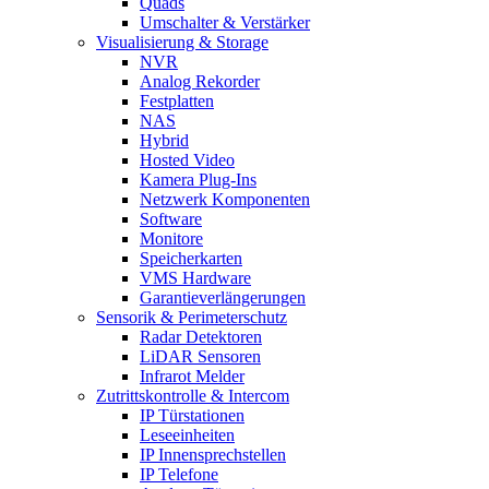
Quads
Umschalter & Verstärker
Visualisierung & Storage
NVR
Analog Rekorder
Festplatten
NAS
Hybrid
Hosted Video
Kamera Plug-Ins
Netzwerk Komponenten
Software
Monitore
Speicherkarten
VMS Hardware
Garantieverlängerungen
Sensorik & Perimeterschutz
Radar Detektoren
LiDAR Sensoren
Infrarot Melder
Zutrittskontrolle & Intercom
IP Türstationen
Leseeinheiten
IP Innensprechstellen
IP Telefone