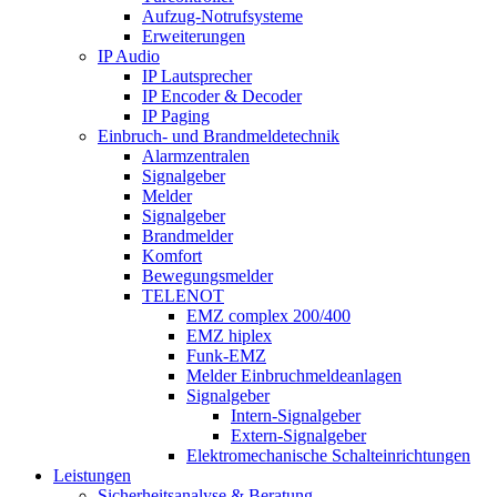
Aufzug-Notrufsysteme
Erweiterungen
IP Audio
IP Lautsprecher
IP Encoder & Decoder
IP Paging
Einbruch- und Brandmeldetechnik
Alarmzentralen
Signalgeber
Melder
Signalgeber
Brandmelder
Komfort
Bewegungsmelder
TELENOT
EMZ complex 200/400
EMZ hiplex
Funk-EMZ
Melder Einbruchmeldeanlagen
Signalgeber
Intern-Signalgeber
Extern-Signalgeber
Elektromechanische Schalteinrichtungen
Leistungen
Sicherheitsanalyse & Beratung