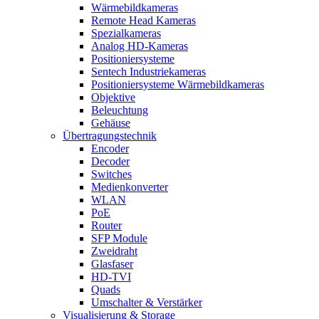
Wärmebildkameras
Remote Head Kameras
Spezialkameras
Analog HD-Kameras
Positioniersysteme
Sentech Industriekameras
Positioniersysteme Wärmebildkameras
Objektive
Beleuchtung
Gehäuse
Übertragungstechnik
Encoder
Decoder
Switches
Medienkonverter
WLAN
PoE
Router
SFP Module
Zweidraht
Glasfaser
HD-TVI
Quads
Umschalter & Verstärker
Visualisierung & Storage