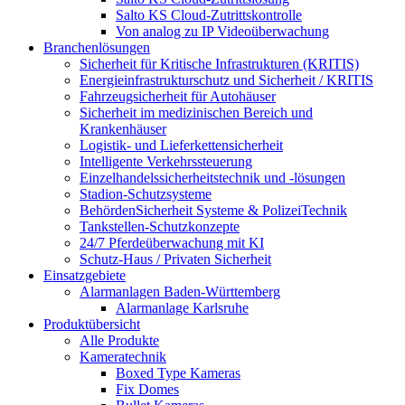
Salto KS Cloud-Zutrittskontrolle
Von analog zu IP Videoüberwachung
Branchenlösungen
Sicherheit für Kritische Infrastrukturen (KRITIS)
Energieinfrastrukturschutz und Sicherheit / KRITIS
Fahrzeugsicherheit für Autohäuser
Sicherheit im medizinischen Bereich und
Krankenhäuser
Logistik- und Lieferkettensicherheit
Intelligente Verkehrssteuerung
Einzelhandelssicherheitstechnik und -lösungen
Stadion-Schutzsysteme
BehördenSicherheit Systeme & PolizeiTechnik
Tankstellen-Schutzkonzepte​
24/7 Pferdeüberwachung mit KI
Schutz-Haus / Privaten Sicherheit
Einsatzgebiete
Alarmanlagen Baden-Württemberg
Alarmanlage Karlsruhe
Produktübersicht
Alle Produkte
Kameratechnik
Boxed Type Kameras
Fix Domes