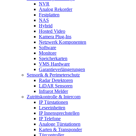
NVR
Analog Rekorder
Festplatten
NAS
Hybrid
Hosted Video
Kamera Plug-Ins
Netzwerk Komponenten
Software
Monitore
Speicherkarten
VMS Hardware
Garantieverlängerungen
Sensorik & Perimeterschutz
Radar Detektoren
LiDAR Sensoren
Infrarot Melder
Zutrittskontrolle & Intercom
IP Türstationen
Leseeinheiten
IP Innensprechstellen
IP Telefone
Analoge Türstationen
Karten & Transponder
Türcontroller