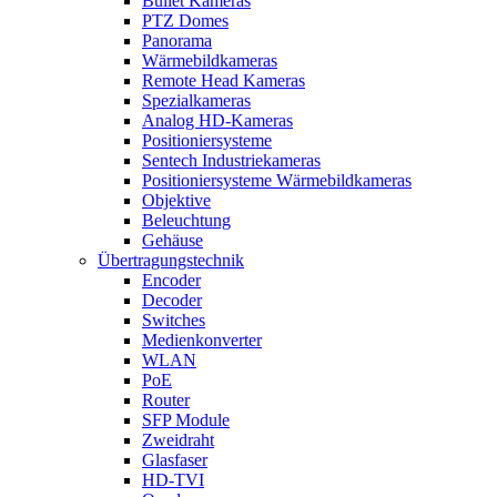
Bullet Kameras
PTZ Domes
Panorama
Wärmebildkameras
Remote Head Kameras
Spezialkameras
Analog HD-Kameras
Positioniersysteme
Sentech Industriekameras
Positioniersysteme Wärmebildkameras
Objektive
Beleuchtung
Gehäuse
Übertragungstechnik
Encoder
Decoder
Switches
Medienkonverter
WLAN
PoE
Router
SFP Module
Zweidraht
Glasfaser
HD-TVI