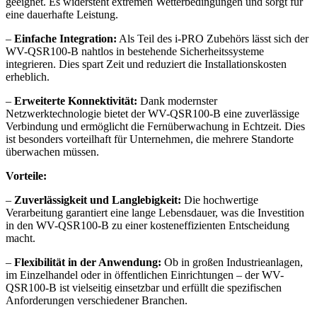
geeignet. Es widersteht extremen Wetterbedingungen und sorgt für
eine dauerhafte Leistung.
–
Einfache Integration:
Als Teil des i-PRO Zubehörs lässt sich der
WV-QSR100-B nahtlos in bestehende Sicherheitssysteme
integrieren. Dies spart Zeit und reduziert die Installationskosten
erheblich.
–
Erweiterte Konnektivität:
Dank modernster
Netzwerktechnologie bietet der WV-QSR100-B eine zuverlässige
Verbindung und ermöglicht die Fernüberwachung in Echtzeit. Dies
ist besonders vorteilhaft für Unternehmen, die mehrere Standorte
überwachen müssen.
Vorteile:
–
Zuverlässigkeit und Langlebigkeit:
Die hochwertige
Verarbeitung garantiert eine lange Lebensdauer, was die Investition
in den WV-QSR100-B zu einer kosteneffizienten Entscheidung
macht.
–
Flexibilität in der Anwendung:
Ob in großen Industrieanlagen,
im Einzelhandel oder in öffentlichen Einrichtungen – der WV-
QSR100-B ist vielseitig einsetzbar und erfüllt die spezifischen
Anforderungen verschiedener Branchen.