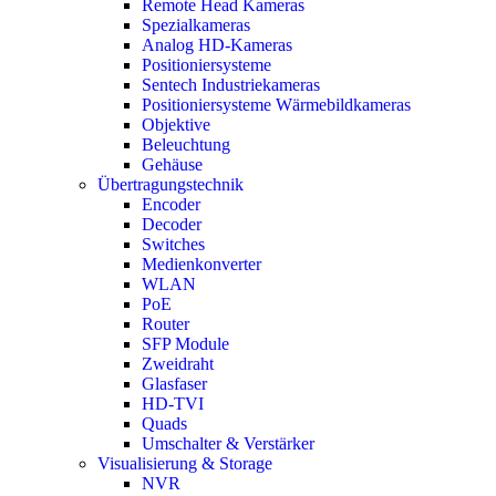
Remote Head Kameras
Spezialkameras
Analog HD-Kameras
Positioniersysteme
Sentech Industriekameras
Positioniersysteme Wärmebildkameras
Objektive
Beleuchtung
Gehäuse
Übertragungstechnik
Encoder
Decoder
Switches
Medienkonverter
WLAN
PoE
Router
SFP Module
Zweidraht
Glasfaser
HD-TVI
Quads
Umschalter & Verstärker
Visualisierung & Storage
NVR