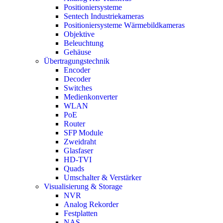
Positioniersysteme
Sentech Industriekameras
Positioniersysteme Wärmebildkameras
Objektive
Beleuchtung
Gehäuse
Übertragungstechnik
Encoder
Decoder
Switches
Medienkonverter
WLAN
PoE
Router
SFP Module
Zweidraht
Glasfaser
HD-TVI
Quads
Umschalter & Verstärker
Visualisierung & Storage
NVR
Analog Rekorder
Festplatten
NAS