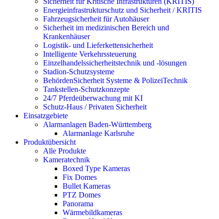
Sicherheit für Kritische Infrastrukturen (KRITIS)
Energieinfrastrukturschutz und Sicherheit / KRITIS
Fahrzeugsicherheit für Autohäuser
Sicherheit im medizinischen Bereich und
Krankenhäuser
Logistik- und Lieferkettensicherheit
Intelligente Verkehrssteuerung
Einzelhandelssicherheitstechnik und -lösungen
Stadion-Schutzsysteme
BehördenSicherheit Systeme & PolizeiTechnik
Tankstellen-Schutzkonzepte​
24/7 Pferdeüberwachung mit KI
Schutz-Haus / Privaten Sicherheit
Einsatzgebiete
Alarmanlagen Baden-Württemberg
Alarmanlage Karlsruhe
Produktübersicht
Alle Produkte
Kameratechnik
Boxed Type Kameras
Fix Domes
Bullet Kameras
PTZ Domes
Panorama
Wärmebildkameras