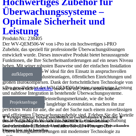
Hochwertiges Zubehör für
Überwachungssysteme –
Optimale Sicherheit und
Leistung
Produkt-Nr.: 238405
Der WV-QEM506-W von i-Pro ist ein hochwertiges i-PRO
Zubehör, das speziell für professionelle Überwachungslösungen
entwickelt wurde. Dieses innovative Produkt bietet herausragende
Funktionen, die Ihre Sicherheitsanforderungen auf ein neues Niveau
heben. Mit seiner robusten Bauweise und der einfachen Installation
ist der WV-QEM506-W ideal für den Einsatz in anspruchsvollen
aufklappen
Umgebungen wie Industrieanlagen, öffentlichen Einrichtungen und
großen Bürokomplexen. Dank der fortschrittlichen Technologie von
i-Pro gewährleistet der WV-QEM506-W eine zuverlässige Leistung
Sie müssen sich
anmelden
bevor Sie die Preise sehen können.
und nahtlose Integration in bestehende Überwachungssysteme.
Seine einzigartigen Alleinstellungsmerkmale, wie die hohe
Projektanfrage
Kompatibilität und die langlebige Konstruktion, machen ihn zur
perfekten Wahl für alle, die auf der Suche nach einem zuverlässigen
und effizienten Überwachungszubehör sind. Erleben Sie die Vorteile
🚨 Wichtiger Hinweis: Verkauf ausschließlich an Geschäftskunden & Behörden! 🚨
des WV-QEM506-W: Erhöhte Sicherheit, einfache Handhabung
Dieser Onlineshop richtet sich
ausschließlich
an Unternehmen,
und maximale Effizienz. Vertrauen Sie auf i-Pro, um Ihre
Gewerbetreibende, Behörden und öffentliche Einrichtungen.
Privatkunden
können hier nicht bestellen.
Überwachungsanforderungen mit modernster Technologie zu