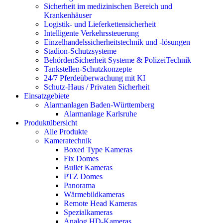
Sicherheit im medizinischen Bereich und
Krankenhäuser
Logistik- und Lieferkettensicherheit
Intelligente Verkehrssteuerung
Einzelhandelssicherheitstechnik und -lösungen
Stadion-Schutzsysteme
BehördenSicherheit Systeme & PolizeiTechnik
Tankstellen-Schutzkonzepte​
24/7 Pferdeüberwachung mit KI
Schutz-Haus / Privaten Sicherheit
Einsatzgebiete
Alarmanlagen Baden-Württemberg
Alarmanlage Karlsruhe
Produktübersicht
Alle Produkte
Kameratechnik
Boxed Type Kameras
Fix Domes
Bullet Kameras
PTZ Domes
Panorama
Wärmebildkameras
Remote Head Kameras
Spezialkameras
Analog HD-Kameras