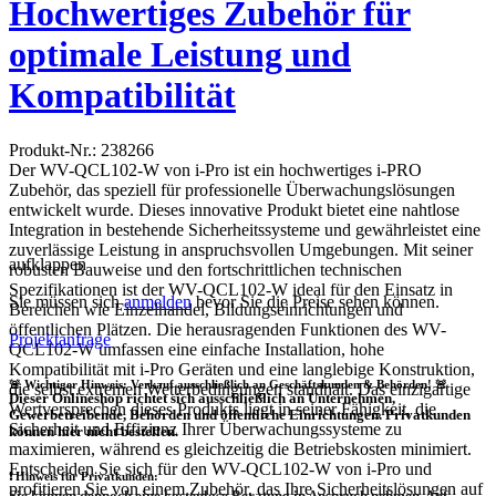
Hochwertiges Zubehör für
optimale Leistung und
Kompatibilität
Produkt-Nr.: 238266
Der WV-QCL102-W von i-Pro ist ein hochwertiges i-PRO
Zubehör, das speziell für professionelle Überwachungslösungen
entwickelt wurde. Dieses innovative Produkt bietet eine nahtlose
Integration in bestehende Sicherheitssysteme und gewährleistet eine
zuverlässige Leistung in anspruchsvollen Umgebungen. Mit seiner
aufklappen
robusten Bauweise und den fortschrittlichen technischen
Spezifikationen ist der WV-QCL102-W ideal für den Einsatz in
Sie müssen sich
anmelden
bevor Sie die Preise sehen können.
Bereichen wie Einzelhandel, Bildungseinrichtungen und
öffentlichen Plätzen. Die herausragenden Funktionen des WV-
Projektanfrage
QCL102-W umfassen eine einfache Installation, hohe
Kompatibilität mit i-Pro Geräten und eine langlebige Konstruktion,
🚨 Wichtiger Hinweis: Verkauf ausschließlich an Geschäftskunden & Behörden! 🚨
die selbst extremen Wetterbedingungen standhält. Das einzigartige
Dieser Onlineshop richtet sich
ausschließlich
an Unternehmen,
Wertversprechen dieses Produkts liegt in seiner Fähigkeit, die
Gewerbetreibende, Behörden und öffentliche Einrichtungen.
Privatkunden
Sicherheit und Effizienz Ihrer Überwachungssysteme zu
können hier nicht bestellen.
maximieren, während es gleichzeitig die Betriebskosten minimiert.
Entscheiden Sie sich für den WV-QCL102-W von i-Pro und
❗
Hinweis für Privatkunden:
profitieren Sie von einem Zubehör, das Ihre Sicherheitslösungen auf
Sie können dennoch eine
kostenlose Beratung
in Anspruch nehmen. Auf