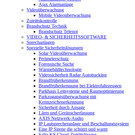
Ajax Alarmanlage
Videoüberwachung
Mobile Videoüberwachung
Zutrittskontrolle
Brandschutz Technik
Brandschutz Telenot
VIDEO- & SICHERHEITSSOFTWARE
Sprechanlagen
Spezielle Sicherheitslösungen
Solar Videoüberwachung
Perimeterschutz
Forensische Suche
Wärmebildtechnologie
Videosicherheit Radar Autotracking​
Brandfrüherkennung
Brandfrüherkennung bei Elektrofahrzeugen
Parkhaus Leitsysteme und Raumoptimierung
Parkzugangsüberwachung mit
Kennzeichenerkennung
Sicherheit durch Ansage
Lärm und Geräuscherfassung
AXIS Netzwerk-Audio
IP Lautsprecheranlage und Beschallungssystem
Eine IP Sirene die schützt und warnt
Salto KS Cloud-Zutrittslösung