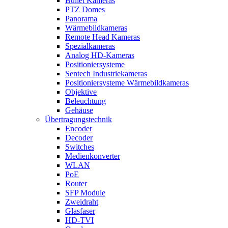
Bullet Kameras
PTZ Domes
Panorama
Wärmebildkameras
Remote Head Kameras
Spezialkameras
Analog HD-Kameras
Positioniersysteme
Sentech Industriekameras
Positioniersysteme Wärmebildkameras
Objektive
Beleuchtung
Gehäuse
Übertragungstechnik
Encoder
Decoder
Switches
Medienkonverter
WLAN
PoE
Router
SFP Module
Zweidraht
Glasfaser
HD-TVI