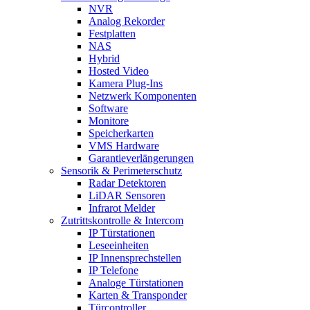
NVR
Analog Rekorder
Festplatten
NAS
Hybrid
Hosted Video
Kamera Plug-Ins
Netzwerk Komponenten
Software
Monitore
Speicherkarten
VMS Hardware
Garantieverlängerungen
Sensorik & Perimeterschutz
Radar Detektoren
LiDAR Sensoren
Infrarot Melder
Zutrittskontrolle & Intercom
IP Türstationen
Leseeinheiten
IP Innensprechstellen
IP Telefone
Analoge Türstationen
Karten & Transponder
Türcontroller