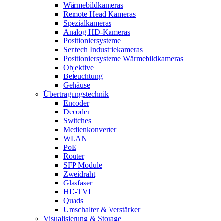
Wärmebildkameras
Remote Head Kameras
Spezialkameras
Analog HD-Kameras
Positioniersysteme
Sentech Industriekameras
Positioniersysteme Wärmebildkameras
Objektive
Beleuchtung
Gehäuse
Übertragungstechnik
Encoder
Decoder
Switches
Medienkonverter
WLAN
PoE
Router
SFP Module
Zweidraht
Glasfaser
HD-TVI
Quads
Umschalter & Verstärker
Visualisierung & Storage