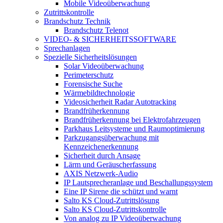
Mobile Videoüberwachung
Zutrittskontrolle
Brandschutz Technik
Brandschutz Telenot
VIDEO- & SICHERHEITSSOFTWARE
Sprechanlagen
Spezielle Sicherheitslösungen
Solar Videoüberwachung
Perimeterschutz
Forensische Suche
Wärmebildtechnologie
Videosicherheit Radar Autotracking​
Brandfrüherkennung
Brandfrüherkennung bei Elektrofahrzeugen
Parkhaus Leitsysteme und Raumoptimierung
Parkzugangsüberwachung mit
Kennzeichenerkennung
Sicherheit durch Ansage
Lärm und Geräuscherfassung
AXIS Netzwerk-Audio
IP Lautsprecheranlage und Beschallungssystem
Eine IP Sirene die schützt und warnt
Salto KS Cloud-Zutrittslösung
Salto KS Cloud-Zutrittskontrolle
Von analog zu IP Videoüberwachung