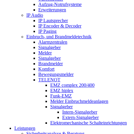
Aufzug-Notrufsysteme
Erweiterungen
IP Audio
IP Lautsprecher
IP Encoder & Decoder
IP Paging
Einbruch- und Brandmeldetechnik
Alarmzentralen
Signalgeber
Melder
Signalgeber
Brandmelder
Komfort
Bewegungsmelder
TELENOT
EMZ complex 200/400
EMZ hiplex
Funk-EMZ
Melder Einbruchmeldeanlagen
Signalgeber
Intern-Signalgeber
Extern-Signalgeber
Elektromechanische Schalteinrichtungen
Leistungen
Sicherheitsanalyse & Beratung