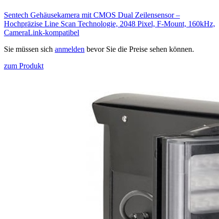
Sentech Gehäusekamera mit CMOS Dual Zeilensensor –
Hochpräzise Line Scan Technologie, 2048 Pixel, F-Mount, 160kHz,
CameraLink-kompatibel
Sie müssen sich
anmelden
bevor Sie die Preise sehen können.
zum Produkt