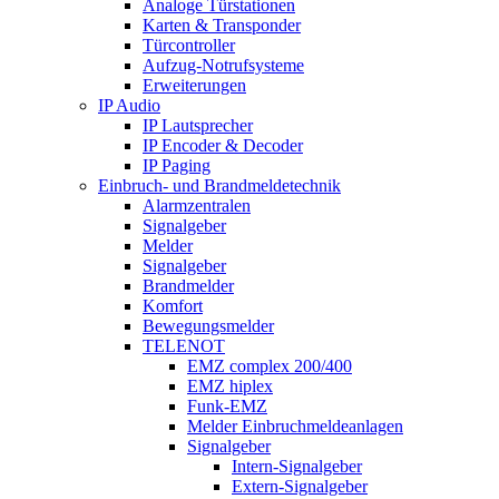
Analoge Türstationen
Karten & Transponder
Türcontroller
Aufzug-Notrufsysteme
Erweiterungen
IP Audio
IP Lautsprecher
IP Encoder & Decoder
IP Paging
Einbruch- und Brandmeldetechnik
Alarmzentralen
Signalgeber
Melder
Signalgeber
Brandmelder
Komfort
Bewegungsmelder
TELENOT
EMZ complex 200/400
EMZ hiplex
Funk-EMZ
Melder Einbruchmeldeanlagen
Signalgeber
Intern-Signalgeber
Extern-Signalgeber