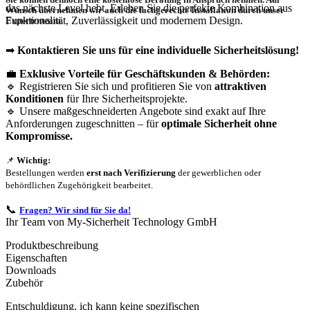
das nächste Level hebt. Erleben Sie die perfekte Kombination aus
Wunsch übernehmen wir auch die
fachgerechte Installation
durch unser
Funktionalität, Zuverlässigkeit und modernem Design.
Expertenteam.
➡
Kontaktieren Sie uns für eine individuelle Sicherheitslösung!
💼
Exklusive Vorteile für Geschäftskunden & Behörden:
🔹 Registrieren Sie sich und profitieren Sie von
attraktiven
Konditionen
für Ihre Sicherheitsprojekte.
🔹 Unsere maßgeschneiderten Angebote sind exakt auf Ihre
Anforderungen zugeschnitten – für
optimale Sicherheit ohne
Kompromisse.
📌
Wichtig:
Bestellungen werden
erst nach Verifizierung
der gewerblichen oder
behördlichen Zugehörigkeit bearbeitet.
📞
Fragen? Wir sind für Sie da!
Ihr Team von My-Sicherheit Technology GmbH
Produktbeschreibung
Eigenschaften
Downloads
Zubehör
Entschuldigung, ich kann keine spezifischen