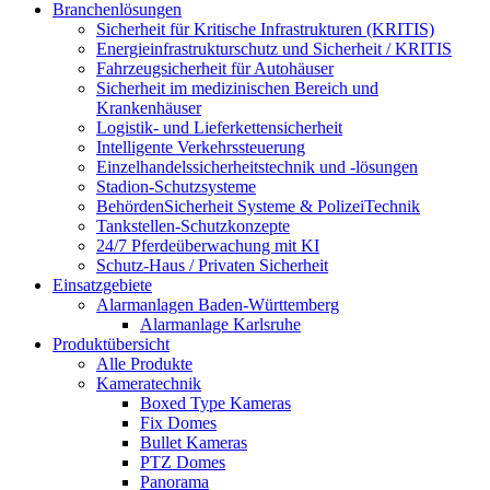
Branchenlösungen
Sicherheit für Kritische Infrastrukturen (KRITIS)
Energieinfrastrukturschutz und Sicherheit / KRITIS
Fahrzeugsicherheit für Autohäuser
Sicherheit im medizinischen Bereich und
Krankenhäuser
Logistik- und Lieferkettensicherheit
Intelligente Verkehrssteuerung
Einzelhandelssicherheitstechnik und -lösungen
Stadion-Schutzsysteme
BehördenSicherheit Systeme & PolizeiTechnik
Tankstellen-Schutzkonzepte​
24/7 Pferdeüberwachung mit KI
Schutz-Haus / Privaten Sicherheit
Einsatzgebiete
Alarmanlagen Baden-Württemberg
Alarmanlage Karlsruhe
Produktübersicht
Alle Produkte
Kameratechnik
Boxed Type Kameras
Fix Domes
Bullet Kameras
PTZ Domes
Panorama