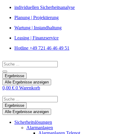
Zum
individuellen Sicherheitsanalyse
Inhalt
Planung | Projektierung
springen
Wartung | Instandhaltung
Leasing | Finanzservice
Hotline +49 721 46 46 49 51
Search
...
Ergebnisse
Alle Ergebnisse anzeigen
0,00
€
0
Warenkorb
Search
...
Ergebnisse
Alle Ergebnisse anzeigen
Sicherheitslösungen
Alarmanlagen
Alarmanlagen Telenot