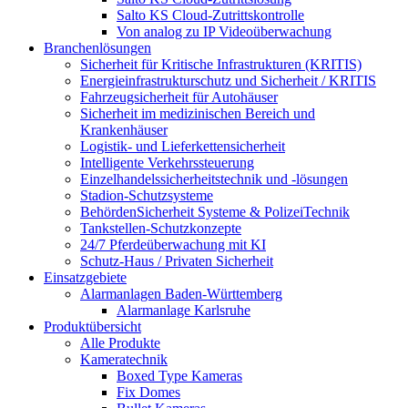
Salto KS Cloud-Zutrittskontrolle
Von analog zu IP Videoüberwachung
Branchenlösungen
Sicherheit für Kritische Infrastrukturen (KRITIS)
Energieinfrastrukturschutz und Sicherheit / KRITIS
Fahrzeugsicherheit für Autohäuser
Sicherheit im medizinischen Bereich und
Krankenhäuser
Logistik- und Lieferkettensicherheit
Intelligente Verkehrssteuerung
Einzelhandelssicherheitstechnik und -lösungen
Stadion-Schutzsysteme
BehördenSicherheit Systeme & PolizeiTechnik
Tankstellen-Schutzkonzepte​
24/7 Pferdeüberwachung mit KI
Schutz-Haus / Privaten Sicherheit
Einsatzgebiete
Alarmanlagen Baden-Württemberg
Alarmanlage Karlsruhe
Produktübersicht
Alle Produkte
Kameratechnik
Boxed Type Kameras
Fix Domes