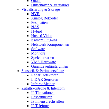
Quads
Umschalter & Verstärker
Visualisierung & Storage
NVR
Analog Rekorder
Festplatten
NAS
Hybrid
Hosted Video
Kamera Plug-Ins
Netzwerk Komponenten
Software
Monitore
Speicherkarten
VMS Hardware
Garantieverlängerungen
Sensorik & Perimeterschutz
Radar Detektoren
LiDAR Sensoren
Infrarot Melder
Zutrittskontrolle & Intercom
IP Türstationen
Leseeinheiten
IP Innensprechstellen
IP Telefone