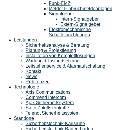
Funk-EMZ
Melder Einbruchmeldeanlagen
Signalgeber
Intern-Signalgeber
Extern-Signalgeber
Elektromechanische
Schalteinrichtungen
Leistungen
Sicherheitsanalyse & Beratung
Planung & Projektierung​
Installation von Komplettlösungen
Wartung & Instandsetzung
Leitstellenservice & Alarmaufschaltung
Kontakt
News
Referenzen
Technologie
Axis Communications
Commend Intercom
Ajax Sicherheitssystem​
Salto Zutrittskontrolle
Telenot Sicherheitssystem
Standorte
Sicherheitstechnik-Karlsruhe
Sicherheitstechnik-Baden-baden