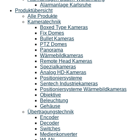
Alarmanlage Karlsruhe
Produktübersicht
Alle Produkte
Kameratechnik
Boxed Type Kameras
Fix Domes
Bullet Kameras
PTZ Domes
Panorama
Wärmebildkameras
Remote Head Kameras
Spezialkameras
Analog HD-Kameras
Positioniersysteme
Sentech Industriekameras
Positioniersysteme Wärmebildkameras
Objektive
Beleuchtung
Gehäuse
Übertragungstechnik
Encoder
Decoder
Switches
Medienkonverter
WLAN