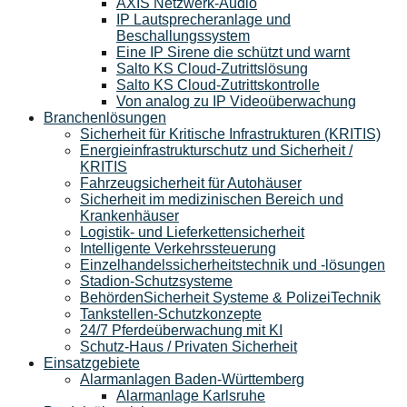
AXIS Netzwerk-Audio
IP Lautsprecheranlage und
Beschallungssystem
Eine IP Sirene die schützt und warnt
Salto KS Cloud-Zutrittslösung
Salto KS Cloud-Zutrittskontrolle
Von analog zu IP Videoüberwachung
Branchenlösungen
Sicherheit für Kritische Infrastrukturen (KRITIS)
Energieinfrastrukturschutz und Sicherheit /
KRITIS
Fahrzeugsicherheit für Autohäuser
Sicherheit im medizinischen Bereich und
Krankenhäuser
Logistik- und Lieferkettensicherheit
Intelligente Verkehrssteuerung
Einzelhandelssicherheitstechnik und -lösungen
Stadion-Schutzsysteme
BehördenSicherheit Systeme & PolizeiTechnik
Tankstellen-Schutzkonzepte​
24/7 Pferdeüberwachung mit KI
Schutz-Haus / Privaten Sicherheit
Einsatzgebiete
Alarmanlagen Baden-Württemberg
Alarmanlage Karlsruhe