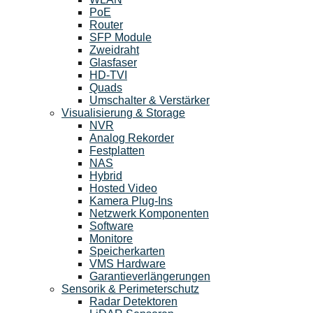
PoE
Router
SFP Module
Zweidraht
Glasfaser
HD-TVI
Quads
Umschalter & Verstärker
Visualisierung & Storage
NVR
Analog Rekorder
Festplatten
NAS
Hybrid
Hosted Video
Kamera Plug-Ins
Netzwerk Komponenten
Software
Monitore
Speicherkarten
VMS Hardware
Garantieverlängerungen
Sensorik & Perimeterschutz
Radar Detektoren