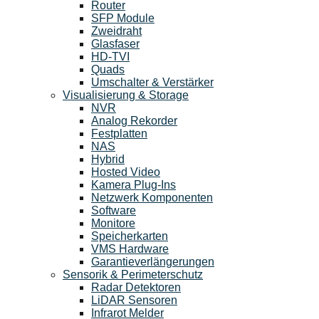
Router
SFP Module
Zweidraht
Glasfaser
HD-TVI
Quads
Umschalter & Verstärker
Visualisierung & Storage
NVR
Analog Rekorder
Festplatten
NAS
Hybrid
Hosted Video
Kamera Plug-Ins
Netzwerk Komponenten
Software
Monitore
Speicherkarten
VMS Hardware
Garantieverlängerungen
Sensorik & Perimeterschutz
Radar Detektoren
LiDAR Sensoren
Infrarot Melder