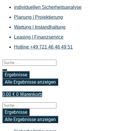
Zum
individuellen Sicherheitsanalyse
Inhalt
Planung | Projektierung
springen
Wartung | Instandhaltung
Leasing | Finanzservice
Hotline +49 721 46 46 49 51
Search
...
Ergebnisse
Alle Ergebnisse anzeigen
0,00
€
0
Warenkorb
Search
...
Ergebnisse
Alle Ergebnisse anzeigen