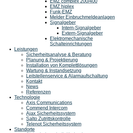
EMZ complex 200/400
EMZ hiplex
Funk-EMZ
Melder Einbruchmeldeanlagen
Signalgeber
Intern-Signalgeber
Extern-Signalgeber
Elektromechanische
Schalteinrichtungen
Leistungen
Sicherheitsanalyse & Beratung
Planung & Projektierung​
Installation von Komplettlösungen
Wartung & Instandsetzung
Leitstellenservice & Alarmaufschaltung
Kontakt
News
Referenzen
Technologie
Axis Communications
Commend Intercom
Ajax Sicherheitssystem​
Salto Zutrittskontrolle
Telenot Sicherheitssystem
Standorte