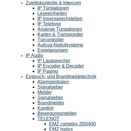
Zutrittskontrolle & Intercom
IP Türstationen
Leseeinheiten
IP Innensprechstellen
IP Telefone
Analoge Türstationen
Karten & Transponder
Türcontroller
Aufzug-Notrufsysteme
Erweiterungen
IP Audio
IP Lautsprecher
IP Encoder & Decoder
IP Paging
Einbruch- und Brandmeldetechnik
Alarmzentralen
Signalgeber
Melder
Signalgeber
Brandmelder
Komfort
Bewegungsmelder
TELENOT
EMZ complex 200/400
EMZ hiplex