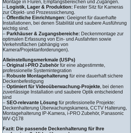
Montage in Fluren, Empfangsbereichen und Zugängen.
–
Logistik, Lager & Produktion:
Fester Sitz für Kameras
zur Objekt- und Prozesssicherung.
–
Öffentliche Einrichtungen:
Geeignet für dauerhafte
Installationen, bei denen Stabilität und saubere Ausführung
wichtig sind.
–
Parkhäuser & Zugangsbereiche:
Deckenmontage zur
optimalen Erfassung von Ein- und Ausfahrten sowie
Verkehrsflächen (abhängig von
Kamera/Projektanforderungen).
Alleinstellungsmerkmale (USPs)
–
Original i‑PRO Zubehör
für eine abgestimmte,
professionelle Systemintegration
–
Robuste Montagehalterung
für eine dauerhaft sichere
Deckenbefestigung
–
Optimiert für Videoüberwachung-Projekte
, bei denen
zuverlässige Installation und saubere Optik entscheidend
sind
–
SEO-relevante Lösung
für professionelle Projekte:
Deckenhalterung Überwachungskamera, CCTV Halterung,
Montagehalterung IP-Kamera, i‑PRO Zubehör, Panasonic
WV‑Q178
Fazit: Die passende Deckenhalterung für Ihre