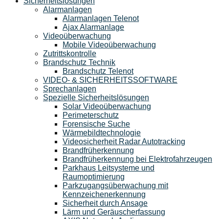
Sicherheitslösungen
Alarmanlagen
Alarmanlagen Telenot
Ajax Alarmanlage
Videoüberwachung
Mobile Videoüberwachung
Zutrittskontrolle
Brandschutz Technik
Brandschutz Telenot
VIDEO- & SICHERHEITSSOFTWARE
Sprechanlagen
Spezielle Sicherheitslösungen
Solar Videoüberwachung
Perimeterschutz
Forensische Suche
Wärmebildtechnologie
Videosicherheit Radar Autotracking​
Brandfrüherkennung
Brandfrüherkennung bei Elektrofahrzeugen
Parkhaus Leitsysteme und
Raumoptimierung
Parkzugangsüberwachung mit
Kennzeichenerkennung
Sicherheit durch Ansage
Lärm und Geräuscherfassung