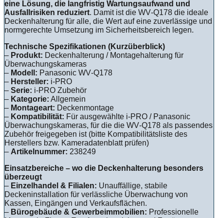
eine Lösung, die langfristig Wartungsaufwand und
Ausfallrisiken reduziert
. Damit ist die WV‑Q178 die ideale
Deckenhalterung für alle, die Wert auf eine zuverlässige und
normgerechte Umsetzung im Sicherheitsbereich legen.
Technische Spezifikationen (Kurzüberblick)
–
Produkt:
Deckenhalterung / Montagehalterung für
Überwachungskameras
–
Modell:
Panasonic WV‑Q178
–
Hersteller:
i‑PRO
–
Serie:
i‑PRO Zubehör
–
Kategorie:
Allgemein
–
Montageart:
Deckenmontage
–
Kompatibilität:
Für ausgewählte i‑PRO / Panasonic
Überwachungskameras, für die die WV‑Q178 als passendes
Zubehör freigegeben ist (bitte Kompatibilitätsliste des
Herstellers bzw. Kameradatenblatt prüfen)
–
Artikelnummer:
238249
Einsatzbereiche – wo die Deckenhalterung besonders
überzeugt
–
Einzelhandel & Filialen:
Unauffällige, stabile
Deckeninstallation für verlässliche Überwachung von
Kassen, Eingängen und Verkaufsflächen.
–
Bürogebäude & Gewerbeimmobilien:
Professionelle