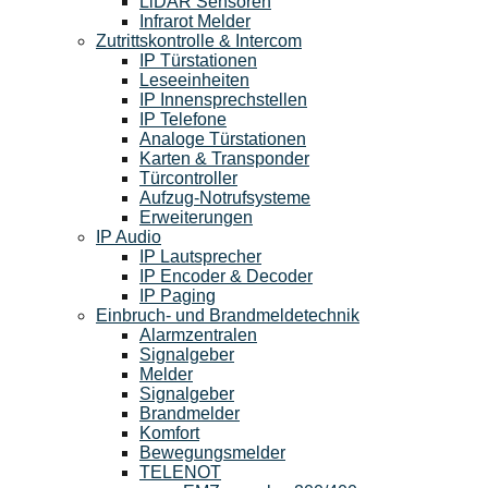
LiDAR Sensoren
Infrarot Melder
Zutrittskontrolle & Intercom
IP Türstationen
Leseeinheiten
IP Innensprechstellen
IP Telefone
Analoge Türstationen
Karten & Transponder
Türcontroller
Aufzug-Notrufsysteme
Erweiterungen
IP Audio
IP Lautsprecher
IP Encoder & Decoder
IP Paging
Einbruch- und Brandmeldetechnik
Alarmzentralen
Signalgeber
Melder
Signalgeber
Brandmelder
Komfort
Bewegungsmelder
TELENOT