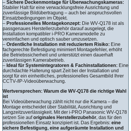
–
Sichere Deckenmontage für Überwachungskameras:
Stabiler Halt für eine verwacklungsfreie Ausrichtung und
zuverlässige Bildübertragung – auch bei anspruchsvollen
Einsatzbedingungen im Objekt.
–
Professionelles Montagekonzept:
Die WV‑Q178 ist als
passgenaues Herstellerzubehör darauf ausgelegt, die
Installation kompatibler i‑PRO Kameramodelle zu
vereinfachen und optisch sauber umzusetzen.
–
Ordentliche Installation mit reduziertem Risiko:
Eine
fachgerechte Befestigung minimiert Montagefehler, erhöht
die Betriebssicherheit und unterstützt einen dauerhaft
zuverlässigen Kamerabetrieb.
–
Ideal für Systemintegratoren & Fachinstallationen:
Eine
durchdachte Halterung spart Zeit bei der Installation und
sorgt für ein einheitliches, professionelles Gesamtbild Ihrer
CCTV-/IP-Videoüberwachung.
Wertversprechen: Warum die WV‑Q178 die richtige Wahl
ist
Bei Videoüberwachung zählt nicht nur die Kamera – die
Montage entscheidet über Stabilität, Ausrichtung und
Langzeitzuverlässigkeit. Mit der i‑PRO Panasonic WV‑Q178
setzen Sie auf
originales Herstellerzubehör
, das für den
professionellen Einsatz konzipiert ist. Das Ergebnis:
eine
sichere Befestigung, eine aufgeräumte Installation und