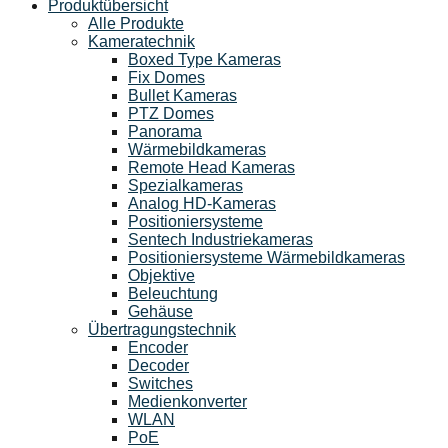
Produktübersicht
Alle Produkte
Kameratechnik
Boxed Type Kameras
Fix Domes
Bullet Kameras
PTZ Domes
Panorama
Wärmebildkameras
Remote Head Kameras
Spezialkameras
Analog HD-Kameras
Positioniersysteme
Sentech Industriekameras
Positioniersysteme Wärmebildkameras
Objektive
Beleuchtung
Gehäuse
Übertragungstechnik
Encoder
Decoder
Switches
Medienkonverter
WLAN
PoE