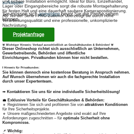
und sichere Installation ermöglicht. Ideal für Büro, Einzelhandel,
aufklappen
Lager oder Eingangsbereiche sorgt die robuste Montagehalterung
für festen Halt und eine dauerhaft saubere Kamerapositionierung.
Sie müssen sich
anmelden
bevor Sie die Preise sehen
Als Teil der Serie i-PRO Zubehör überzeugt sie durch hohe
können.
Verarbeitungsqualität und eine professionelle, unkomplizierte
Nachrüstung.
Projektanfrage
🚨 Wichtiger Hinweis: Verkauf ausschließlich an Geschäftskunden & Behörden! 🚨
Dieser Onlineshop richtet sich
ausschließlich
an Unternehmen,
Gewerbetreibende, Behörden und öffentliche
Einrichtungen.
Privatkunden können hier nicht bestellen.
❗
Hinweis für Privatkunden:
Sie können dennoch eine
kostenlose Beratung
in Anspruch nehmen.
Auf Wunsch übernehmen wir auch die
fachgerechte Installation
durch unser Expertenteam.
➡
Kontaktieren Sie uns für eine individuelle Sicherheitslösung!
💼
Exklusive Vorteile für Geschäftskunden & Behörden:
🔹 Registrieren Sie sich und profitieren Sie von
attraktiven Konditionen
für Ihre Sicherheitsprojekte.
🔹 Unsere maßgeschneiderten Angebote sind exakt auf Ihre
Anforderungen zugeschnitten – für
optimale Sicherheit ohne
Kompromisse.
📌
Wichtig: