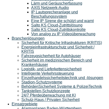
Lärm und Geräuscherfassung
AXIS Netzwerk-Audio
IP Lautsprecheranlage und
Beschallungssystem
Eine IP Sirene die schützt und warnt
Salto KS Cloud-Zutrittslösung
Salto KS Cloud-Zutrittskontrolle
Von analog zu IP Videoüberwachung
Branchenlösungen
Sicherheit für Kritische Infrastrukturen (KRITIS)
Energieinfrastrukturschutz und Sicherheit /
KRITIS
Fahrzeugsicherheit für Autohäuser
Sicherheit im medizinischen Bereich und
Krankenhäuser
Logistik- und Lieferkettensicherheit
Intelligente Verkehrssteuerung
Einzelhandelssicherheitstechnik und -lösungen
Stadion-Schutzsysteme
BehördenSicherheit Systeme & PolizeiTechnik
Tankstellen-Schutzkonzepte​
24/7 Pferdeüberwachung mit KI
Schutz-Haus / Privaten Sicherheit
Einsatzgebiete
Alarmanlagen Baden-Württemberg