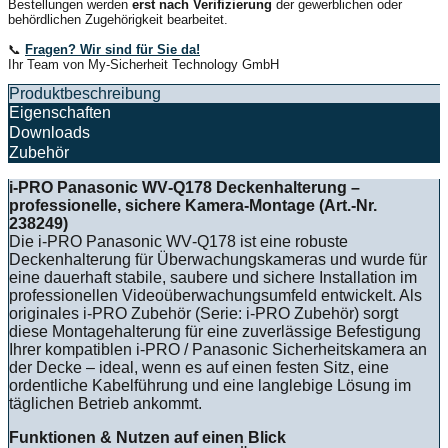
Bestellungen werden
erst nach Verifizierung
der gewerblichen oder
behördlichen Zugehörigkeit bearbeitet.
📞
Fragen? Wir sind für Sie da!
Ihr Team von My-Sicherheit Technology GmbH
Produktbeschreibung
Eigenschaften
Downloads
Zubehör
i‑PRO Panasonic WV‑Q178 Deckenhalterung –
professionelle, sichere Kamera-Montage (Art.-Nr.
238249)
Die i‑PRO Panasonic WV‑Q178 ist eine robuste
Deckenhalterung für Überwachungskameras und wurde für
eine dauerhaft stabile, saubere und sichere Installation im
professionellen Videoüberwachungsumfeld entwickelt. Als
originales i‑PRO Zubehör (Serie: i‑PRO Zubehör) sorgt
diese Montagehalterung für eine zuverlässige Befestigung
Ihrer kompatiblen i‑PRO / Panasonic Sicherheitskamera an
der Decke – ideal, wenn es auf einen festen Sitz, eine
ordentliche Kabelführung und eine langlebige Lösung im
täglichen Betrieb ankommt.
Funktionen & Nutzen auf einen Blick