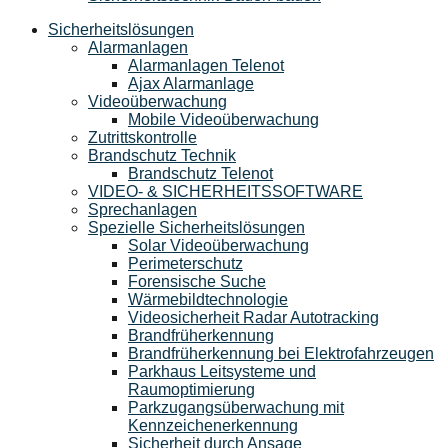
Sicherheitslösungen
Alarmanlagen
Alarmanlagen Telenot
Ajax Alarmanlage
Videoüberwachung
Mobile Videoüberwachung
Zutrittskontrolle
Brandschutz Technik
Brandschutz Telenot
VIDEO- & SICHERHEITSSOFTWARE
Sprechanlagen
Spezielle Sicherheitslösungen
Solar Videoüberwachung
Perimeterschutz
Forensische Suche
Wärmebildtechnologie
Videosicherheit Radar Autotracking​
Brandfrüherkennung
Brandfrüherkennung bei Elektrofahrzeugen
Parkhaus Leitsysteme und
Raumoptimierung
Parkzugangsüberwachung mit
Kennzeichenerkennung
Sicherheit durch Ansage